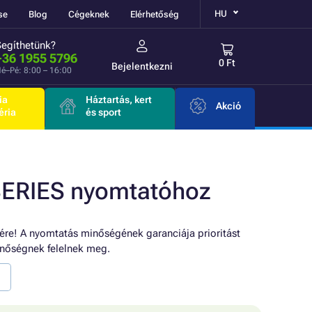
HU
se
Blog
Cégeknek
Elérhetőség
Segíthetünk?
+36 1955 5796
0 Ft
Bejelentkezni
é–Pé: 8:00 – 16:00
ia
Háztartás, kert
Akció
éria
és sport
SERIES nyomtatóhoz
ére! A nyomtatás minőségének garanciája prioritást
nőségnek felelnek meg.