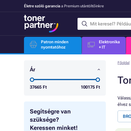
Életre szóló garancia
a Premium utántöltőinkre
Patron minden
Elektronika
nyomtatóhoz
+ IT
Főoldal
Ár
To
37665
Ft
100175
Ft
Válassz
élvez 
Segítségre van
BRO
szüksége?
Keressen minket!