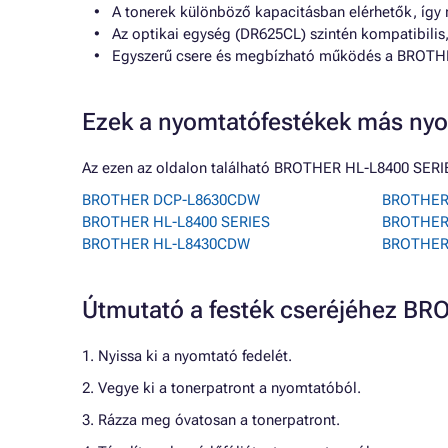
A tonerek különböző kapacitásban elérhetők, így 
Az optikai egység (DR625CL) szintén kompatibilis,
Egyszerű csere és megbízható működés a BROTH
Ezek a nyomtatófestékek más nyo
Az ezen az oldalon található BROTHER HL-L8400 SERI
BROTHER DCP-L8630CDW
BROTHER
BROTHER HL-L8400 SERIES
BROTHER
BROTHER HL-L8430CDW
BROTHER
Útmutató a festék cseréjéhez B
1. Nyissa ki a nyomtató fedelét.
2. Vegye ki a tonerpatront a nyomtatóból.
3. Rázza meg óvatosan a tonerpatront.