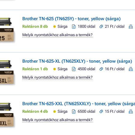
Brother TN-625 (TN625Y) - toner, yellow (sárga)
Raktáron 8 db
Sárga
1800 oldal
21 Ft / oldal
Melyik nyomtatókhoz alkalmas a termék?
Brother TN-625-XL (TN625XLY) - toner, yellow (sárga)
Raktáron 1 db
Sárga
4500 oldal
16 Ft / oldal
Melyik nyomtatókhoz alkalmas a termék?
Brother TN-625-XXL (TN625XXLY) - toner, yellow (sárg
Raktáron 4 db
Sárga
6500 oldal
15 Ft / oldal
Melyik nyomtatókhoz alkalmas a termék?