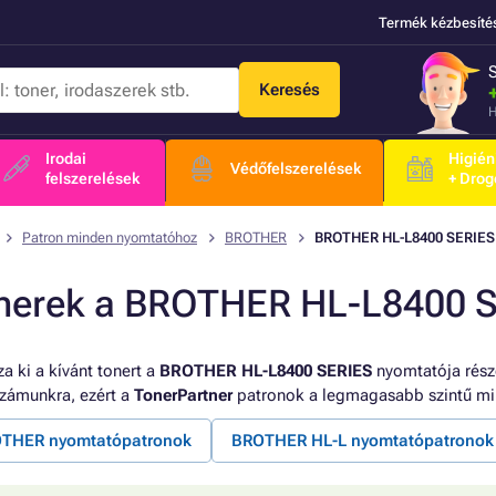
Termék kézbesíté
Keresés
H
Irodai
Higién
Védőfelszerelések
felszerelések
+ Drog
Patron minden nyomtatóhoz
BROTHER
BROTHER HL-L8400 SERIES
nerek a BROTHER HL-L8400 
a ki a kívánt tonert a
BROTHER HL-L8400 SERIES
nyomtatója rész
számunkra, ezért a
TonerPartner
patronok a legmagasabb szintű mi
THER nyomtatópatronok
BROTHER HL-L nyomtatópatronok