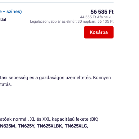
56 585 Ft
e + színes)
44 555 Ft Áfa nélkül
ldal
Legalacsonyabb ár az elmúlt 30 napban:
56 135 Ft
Kosárba
atási sebesség és a gazdaságos üzemeltetés. Könnyen
tatás.
atóak normál, XL és XXL kapacitású fekete (BK),
TN625M, TN625Y, TN625XLBK, TN625XLC,