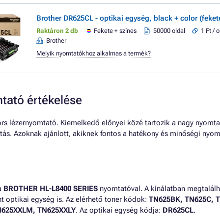
Brother DR625CL - optikai egység, black + color (feket
Raktáron 2 db
Fekete + színes
50000 oldal
1 Ft / o
Brother
Melyik nyomtatókhoz alkalmas a termék?
ató értékelése
s lézernyomtató. Kiemelkedő előnyei közé tartozik a nagy nyomt
ztás. Azoknak ajánlott, akiknek fontos a hatékony és minőségi nyom
a
BROTHER HL-L8400 SERIES
nyomtatóval. A kínálatban megtalálh
t optikai egység is. Az elérhető toner kódok:
TN625BK, TN625C, 
N625XXLM, TN625XXLY
. Az optikai egység kódja:
DR625CL
.