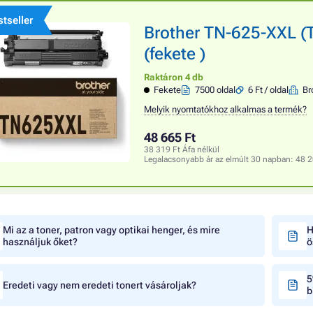
tseller
Brother TN-625-XXL (
(fekete )
Raktáron 4 db
Fekete
7500 oldal
6 Ft / oldal
Br
Melyik nyomtatókhoz alkalmas a termék?
48 665 Ft
38 319 Ft Áfa nélkül
Legalacsonyabb ár az elmúlt 30 napban:
48 2
Mi az a toner, patron vagy optikai henger, és mire
H
használjuk őket?
ö
5
Eredeti vagy nem eredeti tonert vásároljak?
b