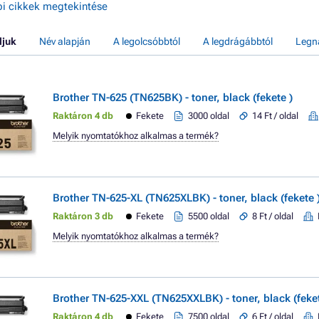
i cikkek megtekintése
ljuk
Név alapján
A legolcsóbbtól
A legdrágábbtól
Legn
Brother TN-625 (TN625BK) - toner, black (fekete )
Raktáron 4 db
Fekete
3000 oldal
14 Ft / oldal
Melyik nyomtatókhoz alkalmas a termék?
Brother TN-625-XL (TN625XLBK) - toner, black (fekete 
Raktáron 3 db
Fekete
5500 oldal
8 Ft / oldal
Melyik nyomtatókhoz alkalmas a termék?
Brother TN-625-XXL (TN625XXLBK) - toner, black (feket
Raktáron 4 db
Fekete
7500 oldal
6 Ft / oldal