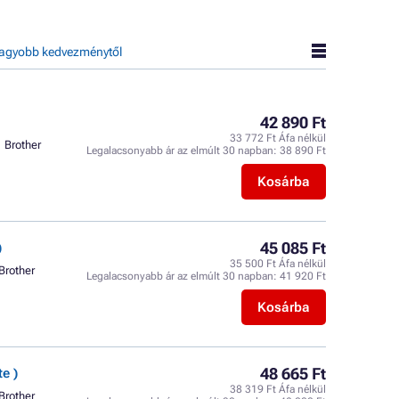
agyobb kedvezménytől
42 890 Ft
33 772 Ft Áfa nélkül
Brother
Legalacsonyabb ár az elmúlt 30 napban:
38 890 Ft
Kosárba
45 085 Ft
)
35 500 Ft Áfa nélkül
Brother
Legalacsonyabb ár az elmúlt 30 napban:
41 920 Ft
Kosárba
48 665 Ft
e )
38 319 Ft Áfa nélkül
Brother