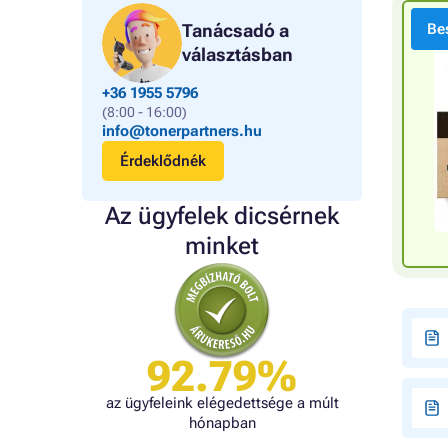
Tanácsadó a
Bes
választásban
+36 1955 5796
(8:00 - 16:00)
info@tonerpartners.hu
Érdeklődnék
Az ügyfelek dicsérnek
minket
92.79%
az ügyfeleink elégedettsége a múlt
hónapban