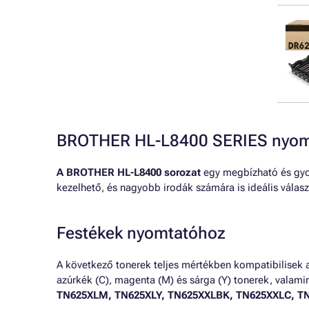
BROTHER HL-L8400 SERIES nyomt
A BROTHER HL-L8400 sorozat
egy megbízható és gyor
kezelhető, és nagyobb irodák számára is ideális válas
Festékek nyomtatóhoz
A következő tonerek teljes mértékben kompatibilisek 
azúrkék (C), magenta (M) és sárga (Y) tonerek, valamin
TN625XLM, TN625XLY, TN625XXLBK, TN625XXLC, T