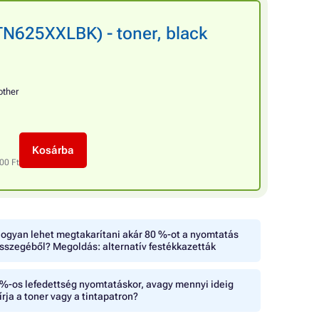
TN625XXLBK) - toner, black
other
Kosárba
00 Ft
ogyan lehet megtakarítani akár 80 %-ot a nyomtatás
sszegéből? Megoldás: alternatív festékkazetták
%-os lefedettség nyomtatáskor, avagy mennyi ideig
írja a toner vagy a tintapatron?