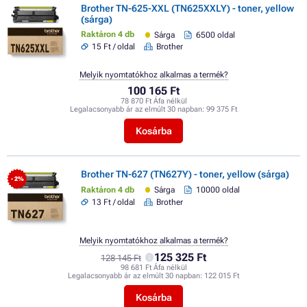
Brother TN-625-XXL (TN625XXLY) - toner, yellow
(sárga)
Raktáron 4 db
Sárga
6500 oldal
15 Ft / oldal
Brother
Melyik nyomtatókhoz alkalmas a termék?
100 165 Ft
78 870 Ft Áfa nélkül
Legalacsonyabb ár az elmúlt 30 napban:
99 375 Ft
Kosárba
Brother TN-627 (TN627Y) - toner, yellow (sárga)
- 2%
Raktáron 4 db
Sárga
10000 oldal
13 Ft / oldal
Brother
Melyik nyomtatókhoz alkalmas a termék?
125 325 Ft
128 145 Ft
98 681 Ft Áfa nélkül
Legalacsonyabb ár az elmúlt 30 napban:
122 015 Ft
Kosárba