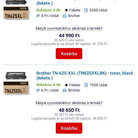
(fekete )
Raktáron 3 db
Fekete
5500 oldal
8 Ft / oldal
Brother
Melyik nyomtatókhoz alkalmas a termék?
44 990 Ft
35 425 Ft Áfa nélkül
Legalacsonyabb ár az elmúlt 30 napban:
41 720 Ft
Kosárba
Brother TN-625-XXL (TN625XXLBK) - toner, black
(fekete )
Raktáron 4 db
Fekete
7500 oldal
6 Ft / oldal
Brother
Melyik nyomtatókhoz alkalmas a termék?
48 650 Ft
38 307 Ft Áfa nélkül
Legalacsonyabb ár az elmúlt 30 napban:
48 200 Ft
Kosárba