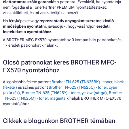
élettartamra szóló garanciát
a patronra. Ezenkívül, ha nyomtatója
nem fogadja el a TonerPartner PREMIUM nyomtatófestéket,
visszaküldheti, és mi visszatérítjük a pénzét.
Ha fényképeket vagy
reprezentatív anyagokat szeretne kiváló
minőségben nyomtatni
, javasoljuk, hogy vásároljon
eredeti
festékeket a nyomtatóhoz
.
A BROTHER MFC-EX570 nyomtatóhoz 0 kompatibilis patronokat és
17 eredeti patronokat kínálunk.
Olcsó patronokat keres BROTHER MFC-
EX570 nyomtatóhoz
A legolcsóbb fekete patront
Brother TN-625 (TN625BK) - toner, black
(fekete )
és színes patront
Brother TN-625 (TN625C) - toner, cyan
(azúrkék)
,
Brother TN-625 (TN625Y) - toner, yellow (sárga)
,
Brother
TN-625 (TN625M) - toner, magenta
kínáljuk BROTHER MFC-EX570
nyomtatójához.
Cikkek a blogunkon BROTHER témában