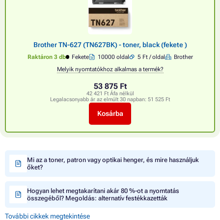
Brother TN-627 (TN627BK) - toner, black (fekete )
Raktáron 3 db
Fekete
10000 oldal
5 Ft / oldal
Brother
Melyik nyomtatókhoz alkalmas a termék?
53 875 Ft
42 421 Ft Áfa nélkül
Legalacsonyabb ár az elmúlt 30 napban:
51 525 Ft
Kosárba
Mi az a toner, patron vagy optikai henger, és mire használjuk
őket?
Hogyan lehet megtakarítani akár 80 %-ot a nyomtatás
összegéből? Megoldás: alternatív festékkazetták
További cikkek megtekintése