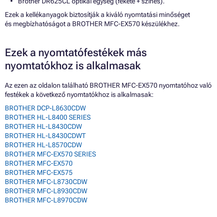
Brother DR625CL optikai egység (fekete + színes).
Ezek a kellékanyagok biztosítják a kiváló nyomtatási minőséget
és megbízhatóságot a BROTHER MFC-EX570 készülékhez.
Ezek a nyomtatófestékek más
nyomtatókhoz is alkalmasak
Az ezen az oldalon található BROTHER MFC-EX570 nyomtatóhoz való
festékek a következő nyomtatókhoz is alkalmasak:
BROTHER DCP-L8630CDW
BROTHER HL-L8400 SERIES
BROTHER HL-L8430CDW
BROTHER HL-L8430CDWT
BROTHER HL-L8570CDW
BROTHER MFC-EX570 SERIES
BROTHER MFC-EX570
BROTHER MFC-EX575
BROTHER MFC-L8730CDW
BROTHER MFC-L8930CDW
BROTHER MFC-L8970CDW