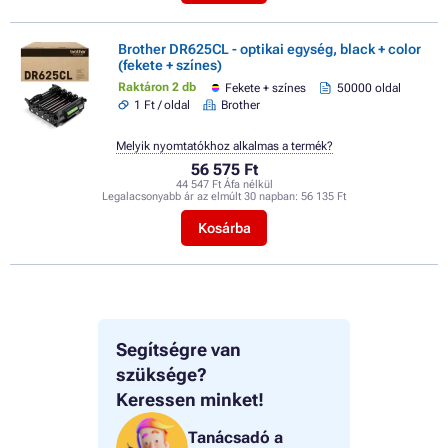
Brother DR625CL - optikai egység, black + color
(fekete + színes)
Raktáron 2 db
Fekete + színes
50000 oldal
1 Ft / oldal
Brother
Melyik nyomtatókhoz alkalmas a termék?
56 575 Ft
44 547 Ft Áfa nélkül
Legalacsonyabb ár az elmúlt 30 napban:
56 135 Ft
Kosárba
Segítségre van
szüksége?
Keressen minket!
Tanácsadó a