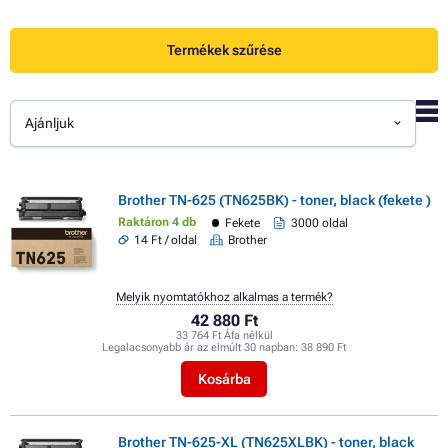
Termékek szűrése
Ajánljuk
Brother TN-625 (TN625BK) - toner, black (fekete )
Raktáron 4 db
Fekete
3000 oldal
14 Ft / oldal
Brother
Melyik nyomtatókhoz alkalmas a termék?
42 880 Ft
33 764 Ft Áfa nélkül
Legalacsonyabb ár az elmúlt 30 napban:
38 890 Ft
Kosárba
Brother TN-625-XL (TN625XLBK) - toner, black