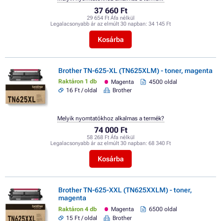
37 660 Ft
29 654 Ft Áfa nélkül
Legalacsonyabb ár az elmúlt 30 napban:
34 145 Ft
Kosárba
Brother TN-625-XL (TN625XLM) - toner, magenta
Raktáron 1 db
Magenta
4500 oldal
16 Ft / oldal
Brother
Melyik nyomtatókhoz alkalmas a termék?
74 000 Ft
58 268 Ft Áfa nélkül
Legalacsonyabb ár az elmúlt 30 napban:
68 340 Ft
Kosárba
Brother TN-625-XXL (TN625XXLM) - toner,
magenta
Raktáron 4 db
Magenta
6500 oldal
15 Ft / oldal
Brother