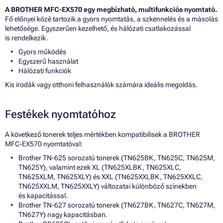
A BROTHER MFC-EX570 egy megbízható, multifunkciós nyomtató.
Fő előnyei közé tartozik a gyors nyomtatás, a szkennelés és a másolás
lehetősége. Egyszerűen kezelhető, és hálózati csatlakozással
is rendelkezik.
Gyors működés
Egyszerű használat
Hálózati funkciók
Kis irodák vagy otthoni felhasználók számára ideális megoldás.
Festékek nyomtatóhoz
A következő tonerek teljes mértékben kompatibilisek a BROTHER
MFC-EX570 nyomtatóval:
Brother TN-625 sorozatú tonerek (TN625BK, TN625C, TN625M,
TN625Y), valamint ezek XL (TN625XLBK, TN625XLC,
TN625XLM, TN625XLY) és XXL (TN625XXLBK, TN625XXLC,
TN625XXLM, TN625XXLY) változatai különböző színekben
és kapacitással.
Brother TN-627 sorozatú tonerek (TN627BK, TN627C, TN627M,
TN627Y) nagy kapacitásban.