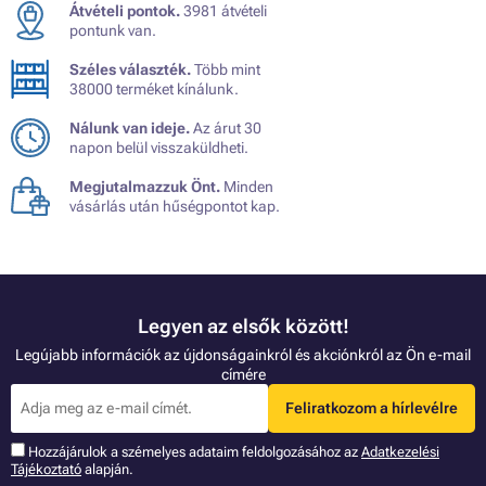
Átvételi pontok.
3981 átvételi
pontunk van.
Széles választék.
Több mint
38000 terméket kínálunk.
Nálunk van ideje.
Az árut 30
napon belül visszaküldheti.
Megjutalmazzuk Önt.
Minden
vásárlás után hűségpontot kap.
Legyen az elsők között!
Legújabb információk az újdonságainkról és akciónkról az Ön e-mail
címére
Feliratkozom a hírlevélre
Hozzájárulok a szémelyes adataim feldolgozásához az
Adatkezelési
Tájékoztató
alapján.