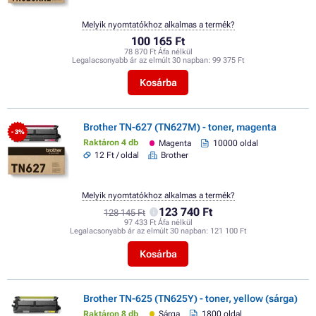
Melyik nyomtatókhoz alkalmas a termék?
100 165 Ft
78 870 Ft Áfa nélkül
Legalacsonyabb ár az elmúlt 30 napban:
99 375 Ft
Kosárba
Brother TN-627 (TN627M) - toner, magenta
- 3%
Raktáron 4 db
Magenta
10000 oldal
12 Ft / oldal
Brother
Melyik nyomtatókhoz alkalmas a termék?
123 740 Ft
128 145 Ft
97 433 Ft Áfa nélkül
Legalacsonyabb ár az elmúlt 30 napban:
121 100 Ft
Kosárba
Brother TN-625 (TN625Y) - toner, yellow (sárga)
Raktáron 8 db
Sárga
1800 oldal