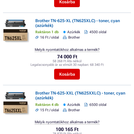
Kosárba
Brother TN-625-XL (TN625XLC) - toner, cyan
(azúrkék)
Raktáron 1 db
Azúrkék
4500 oldal
16 Ft / oldal
Brother
Melyik nyomtatókhoz alkalmas a termék?
74 000 Ft
58 268 Ft Áfa nélkül
Legalacsonyabb ár az elmúlt 30 napban:
68 340 Ft
Kosárba
Brother TN-625-XXL (TN625XXLC) - toner, cyan
(azúrkék)
Raktáron 4 db
Azúrkék
6500 oldal
15 Ft / oldal
Brother
Melyik nyomtatókhoz alkalmas a termék?
100 165 Ft
78 870 Ft Áfa nélkül