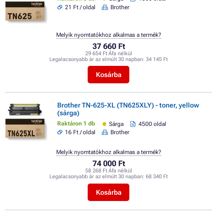
21 Ft / oldal
Brother
Melyik nyomtatókhoz alkalmas a termék?
37 660 Ft
29 654 Ft Áfa nélkül
Legalacsonyabb ár az elmúlt 30 napban:
34 145 Ft
Kosárba
Brother TN-625-XL (TN625XLY) - toner, yellow
(sárga)
Raktáron 1 db
Sárga
4500 oldal
16 Ft / oldal
Brother
Melyik nyomtatókhoz alkalmas a termék?
74 000 Ft
58 268 Ft Áfa nélkül
Legalacsonyabb ár az elmúlt 30 napban:
68 340 Ft
Kosárba