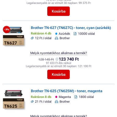
Legalacsonyabb ár az elmúlt 30 napban:
99 375 Ft
Kosárba
Brother TN-627 (TN627C) - toner, cyan (azúrkék)
- 3%
Raktáron 4 db
Azúrkék
10000 oldal
12 Ft / oldal
Brother
Melyik nyomtatókhoz alkalmas a termék?
123 740 Ft
128 145 Ft
97 433 Ft Áfa nélkül
Legalacsonyabb ár az elmúlt 30 napban:
121 100 Ft
Kosárba
Brother TN-625 (TN625M) - toner, magenta
Raktáron 8 db
Magenta
1800 oldal
21 Ft / oldal
Brother
Melyik nyomtatókhoz alkalmas a termék?