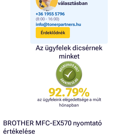
választásban
+36 1955 5796
(8:00 - 16:00)
info@tonerpartners.hu
Érdeklődnék
Az ügyfelek dicsérnek
minket
92.79%
az ügyfeleink elégedettsége a múlt
hónapban
BROTHER MFC-EX570 nyomtató
értékelése