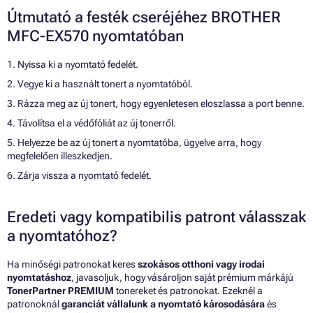
Útmutató a festék cseréjéhez BROTHER
MFC-EX570 nyomtatóban
1. Nyissa ki a nyomtató fedelét.
2. Vegye ki a használt tonert a nyomtatóból.
3. Rázza meg az új tonert, hogy egyenletesen eloszlassa a port benne.
4. Távolítsa el a védőfóliát az új tonerről.
5. Helyezze be az új tonert a nyomtatóba, ügyelve arra, hogy
megfelelően illeszkedjen.
6. Zárja vissza a nyomtató fedelét.
Eredeti vagy kompatibilis patront válasszak
a nyomtatóhoz?
Ha minőségi patronokat keres
szokásos otthoni vagy irodai
nyomtatáshoz
, javasoljuk, hogy vásároljon saját prémium márkájú
TonerPartner PREMIUM
tonereket és patronokat. Ezeknél a
patronoknál
garanciát vállalunk a nyomtató károsodására
és