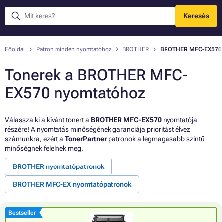
Keresés
Menü
Főoldal
Patron minden nyomtatóhoz
BROTHER
BROTHER MFC-EX570
Tonerek a BROTHER MFC-
EX570 nyomtatóhoz
Válassza ki a kívánt tonert a
BROTHER MFC-EX570
nyomtatója
részére! A nyomtatás minőségének garanciája prioritást élvez
számunkra, ezért a
TonerPartner
patronok a legmagasabb szintű
minőségnek felelnek meg.
BROTHER nyomtatópatronok
BROTHER MFC-EX nyomtatópatronok
Bestseller