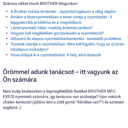
Számos cikket írtunk BROTHER blogunkon:
A Brother márka története - Japánból egészen a világ végére
Amikor a lézernyomtatóban a toner rontja a nyomtatást - 5
leggyakoribb probléma és a megoldásuk
Lézernyomtató hibái: meddig érdemes javítani?
Hogyan kell megfelelően gondoskodni a nyomtatóról?
Időszerű és alapos nyomtatókarbantartás - kevesebb probléma
Tonerek cseréje a nyomtatóban: Mire kell figyelni, hogy az új toner
hibátlanul működjön?
Hova dobjuk ki a nyomtatónkat: 4 hely, ahol átveszik
Örömmel adunk tanácsot – itt vagyunk az
Ön számára
Nem tudja kiválasztani a legmegfelelőbb festéket BROTHER MFC-
EX570 nyomtató számára, így tanácsra van szüksége? Írjon nekünk
chaten keresztül (jobbra lent a zöld gomb "Kérdése van?") és szívesen
segítünk :)