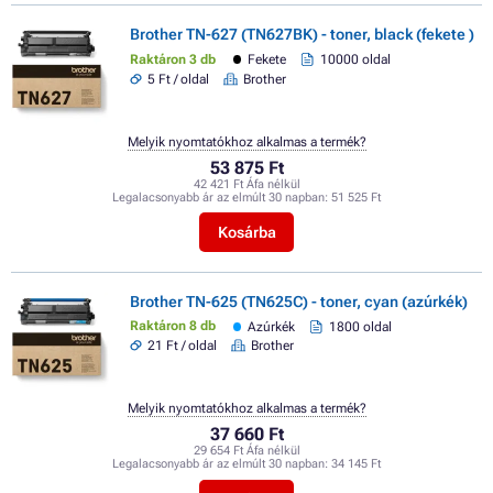
Brother TN-627 (TN627BK) - toner, black (fekete )
Raktáron 3 db
Fekete
10000 oldal
5 Ft / oldal
Brother
Melyik nyomtatókhoz alkalmas a termék?
53 875 Ft
42 421 Ft Áfa nélkül
Legalacsonyabb ár az elmúlt 30 napban:
51 525 Ft
Kosárba
Brother TN-625 (TN625C) - toner, cyan (azúrkék)
Raktáron 8 db
Azúrkék
1800 oldal
21 Ft / oldal
Brother
Melyik nyomtatókhoz alkalmas a termék?
37 660 Ft
29 654 Ft Áfa nélkül
Legalacsonyabb ár az elmúlt 30 napban:
34 145 Ft