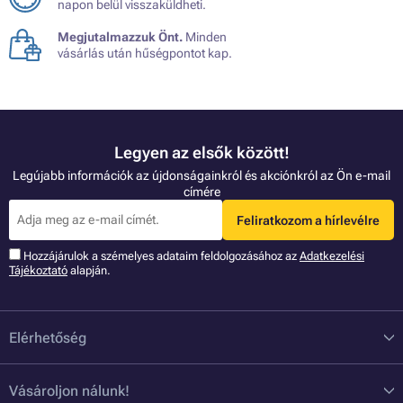
napon belül visszaküldheti.
Megjutalmazzuk Önt.
Minden
vásárlás után hűségpontot kap.
Legyen az elsők között!
Legújabb információk az újdonságainkról és akciónkról az Ön e-mail
címére
Feliratkozom a hírlevélre
Hozzájárulok a szémelyes adataim feldolgozásához az
Adatkezelési
Tájékoztató
alapján.
Elérhetőség
Vásároljon nálunk!