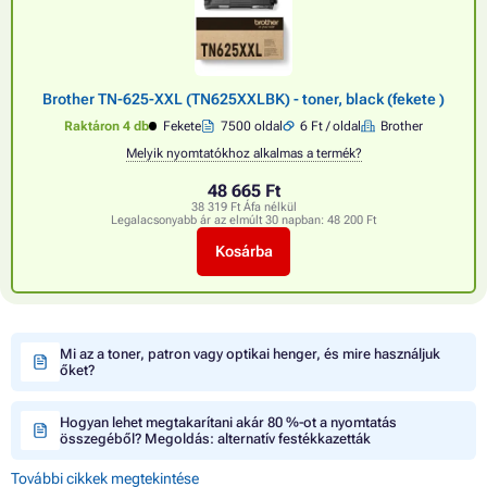
Brother TN-625-XXL (TN625XXLBK) - toner, black (fekete )
Raktáron 4 db
Fekete
7500 oldal
6 Ft / oldal
Brother
Melyik nyomtatókhoz alkalmas a termék?
48 665 Ft
38 319 Ft Áfa nélkül
Legalacsonyabb ár az elmúlt 30 napban:
48 200 Ft
Kosárba
Mi az a toner, patron vagy optikai henger, és mire használjuk
őket?
Hogyan lehet megtakarítani akár 80 %-ot a nyomtatás
összegéből? Megoldás: alternatív festékkazetták
További cikkek megtekintése