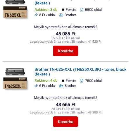
(fekete )
Raktáron 3 db
Fekete
5500 oldal
8 Ft / oldal
Brother
Melyik nyomtatókhoz alkalmas a termék?
45 085 Ft
35 500 Ft Áfa nélkül
Legalacsonyabb ár az elmúlt 30 napban:
41 920 Ft
Kosárba
Brother TN-625-XXL (TN625XXLBK) - toner, black
(fekete )
Raktáron 4 db
Fekete
7500 oldal
6 Ft / oldal
Brother
Melyik nyomtatókhoz alkalmas a termék?
48 665 Ft
38 319 Ft Áfa nélkül
Legalacsonyabb ár az elmúlt 30 napban:
48 200 Ft
Kosárba