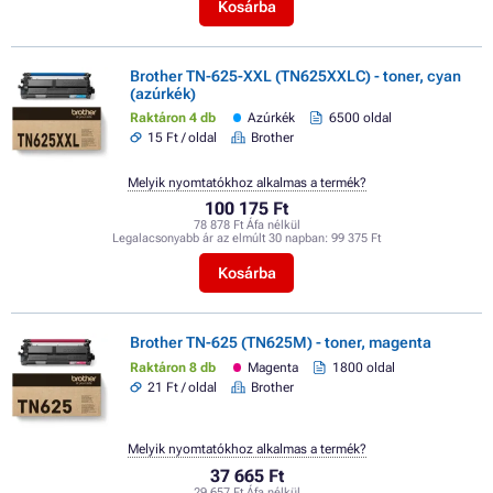
Kosárba
Brother TN-625-XXL (TN625XXLC) - toner, cyan
(azúrkék)
Raktáron 4 db
Azúrkék
6500 oldal
15 Ft / oldal
Brother
Melyik nyomtatókhoz alkalmas a termék?
100 175 Ft
78 878 Ft Áfa nélkül
Legalacsonyabb ár az elmúlt 30 napban:
99 375 Ft
Kosárba
Brother TN-625 (TN625M) - toner, magenta
Raktáron 8 db
Magenta
1800 oldal
21 Ft / oldal
Brother
Melyik nyomtatókhoz alkalmas a termék?
37 665 Ft
29 657 Ft Áfa nélkül