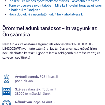
Időszerű és alapos nyomtatókarbantartás - kevesebb probléma
Tonerek cseréje a nyomtatóban: Mire kell figyelni, hogy az új toner
hibátlanul működjön?
Hova dobjuk ki a nyomtatónkat: 4 hely, ahol átveszik
Örömmel adunk tanácsot – itt vagyunk az
Ön számára
Nem tudja kiválasztani a legmegfelelőbb festéket BROTHER HL-
L8430CDWT nyomtató számára, így tanácsra van szüksége? Írjon
nekünk chaten keresztül (jobbra lent a zöld gomb "Kérdése van?") és
szívesen segítünk :)
Átvételi pontok.
3981 átvételi
pontunk van.
Széles választék.
Több mint
38000 terméket kínálunk.
Nálunk van ideje.
Az árut 30