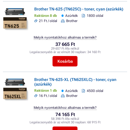
Brother TN-625 (TN625C) - toner, cyan (azúrkék)
Raktáron 8 db
Azúrkék
1800 oldal
21 Ft / oldal
Brother
Melyik nyomtatókhoz alkalmas a termék?
37 665 Ft
29 657 Ft Áfa nélkül
Legalacsonyabb ár az elmúlt 30 napban:
34 160 Ft
Kosárba
Brother TN-625-XL (TN625XLC) - toner, cyan
(azúrkék)
Raktáron 1 db
Azúrkék
4500 oldal
16 Ft / oldal
Brother
Melyik nyomtatókhoz alkalmas a termék?
74 165 Ft
58 398 Ft Áfa nélkül
Legalacsonyabb ár az elmúlt 30 napban:
68 915 Ft