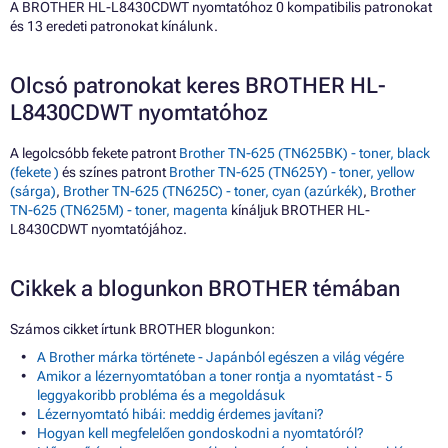
A BROTHER HL-L8430CDWT nyomtatóhoz 0 kompatibilis patronokat
és 13 eredeti patronokat kínálunk.
Olcsó patronokat keres BROTHER HL-
L8430CDWT nyomtatóhoz
A legolcsóbb fekete patront
Brother TN-625 (TN625BK) - toner, black
(fekete )
és színes patront
Brother TN-625 (TN625Y) - toner, yellow
(sárga)
,
Brother TN-625 (TN625C) - toner, cyan (azúrkék)
,
Brother
TN-625 (TN625M) - toner, magenta
kínáljuk BROTHER HL-
L8430CDWT nyomtatójához.
Cikkek a blogunkon BROTHER témában
Számos cikket írtunk BROTHER blogunkon:
A Brother márka története - Japánból egészen a világ végére
Amikor a lézernyomtatóban a toner rontja a nyomtatást - 5
leggyakoribb probléma és a megoldásuk
Lézernyomtató hibái: meddig érdemes javítani?
Hogyan kell megfelelően gondoskodni a nyomtatóról?