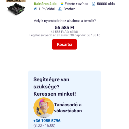
Raktáron 2 db
Fekete + színes
50000 oldal
1 Ft / oldal
Brother
Melyik nyomtatókhoz alkalmas a termék?
56 585 Ft
44 555 Ft Áfa nélkül
Legalacsonyabb ár az elmúlt 30 napban:
56 135 Ft
Kosárba
Segítségre van
szüksége?
Keressen minket!
Tanácsadó a
választásban
+36 1955 5796
(8:00 - 16:00)