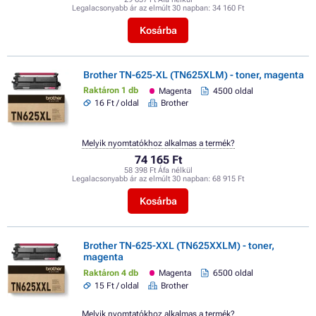
Legalacsonyabb ár az elmúlt 30 napban:
34 160 Ft
Kosárba
Brother TN-625-XL (TN625XLM) - toner, magenta
Raktáron 1 db
Magenta
4500 oldal
16 Ft / oldal
Brother
Melyik nyomtatókhoz alkalmas a termék?
74 165 Ft
58 398 Ft Áfa nélkül
Legalacsonyabb ár az elmúlt 30 napban:
68 915 Ft
Kosárba
Brother TN-625-XXL (TN625XXLM) - toner,
magenta
Raktáron 4 db
Magenta
6500 oldal
15 Ft / oldal
Brother
Melyik nyomtatókhoz alkalmas a termék?