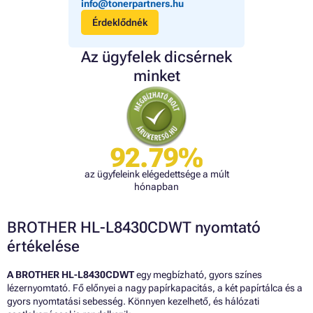
info@tonerpartners.hu
Érdeklődnék
Az ügyfelek dicsérnek
minket
92.79%
az ügyfeleink elégedettsége a múlt
hónapban
BROTHER HL-L8430CDWT nyomtató
értékelése
A BROTHER HL-L8430CDWT
egy megbízható, gyors színes
lézernyomtató. Fő előnyei a nagy papírkapacitás, a két papírtálca és a
gyors nyomtatási sebesség. Könnyen kezelhető, és hálózati