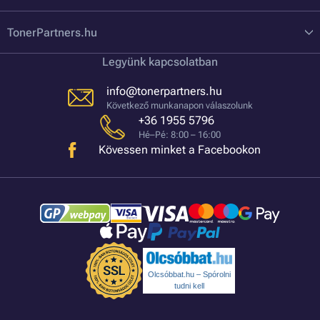
TonerPartners.hu
Legyünk kapcsolatban
info@tonerpartners.hu
Következő munkanapon válaszolunk
+36 1955 5796
Hé–Pé: 8:00 – 16:00
Kövessen minket a Facebookon
Olcsóbbat.hu – Spórolni
tudni kell