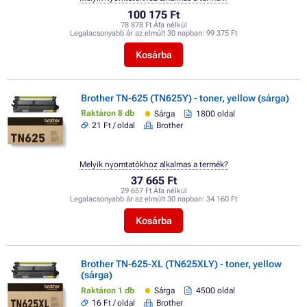
100 175 Ft
78 878 Ft Áfa nélkül
Legalacsonyabb ár az elmúlt 30 napban:
99 375 Ft
Kosárba
Brother TN-625 (TN625Y) - toner, yellow (sárga)
Raktáron 8 db
Sárga
1800 oldal
21 Ft / oldal
Brother
Melyik nyomtatókhoz alkalmas a termék?
37 665 Ft
29 657 Ft Áfa nélkül
Legalacsonyabb ár az elmúlt 30 napban:
34 160 Ft
Kosárba
Brother TN-625-XL (TN625XLY) - toner, yellow
(sárga)
Raktáron 1 db
Sárga
4500 oldal
16 Ft / oldal
Brother