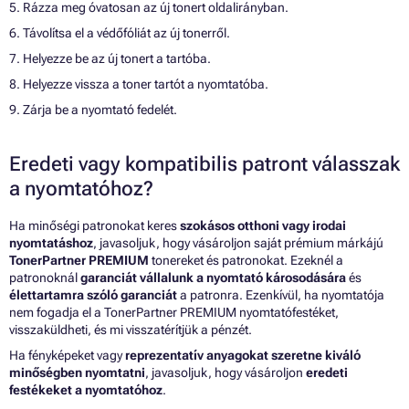
5. Rázza meg óvatosan az új tonert oldalirányban.
6. Távolítsa el a védőfóliát az új tonerről.
7. Helyezze be az új tonert a tartóba.
8. Helyezze vissza a toner tartót a nyomtatóba.
9. Zárja be a nyomtató fedelét.
Eredeti vagy kompatibilis patront válasszak
a nyomtatóhoz?
Ha minőségi patronokat keres
szokásos otthoni vagy irodai
nyomtatáshoz
, javasoljuk, hogy vásároljon saját prémium márkájú
TonerPartner PREMIUM
tonereket és patronokat. Ezeknél a
patronoknál
garanciát vállalunk a nyomtató károsodására
és
élettartamra szóló garanciát
a patronra. Ezenkívül, ha nyomtatója
nem fogadja el a TonerPartner PREMIUM nyomtatófestéket,
visszaküldheti, és mi visszatérítjük a pénzét.
Ha fényképeket vagy
reprezentatív anyagokat szeretne kiváló
minőségben nyomtatni
, javasoljuk, hogy vásároljon
eredeti
festékeket a nyomtatóhoz
.