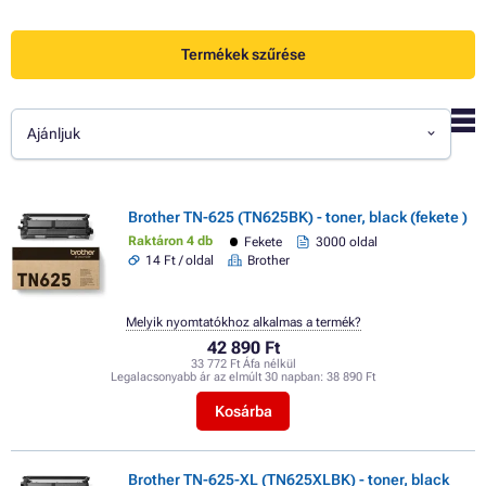
Termékek szűrése
Ajánljuk
Brother TN-625 (TN625BK) - toner, black (fekete )
Raktáron 4 db
Fekete
3000 oldal
14 Ft / oldal
Brother
Melyik nyomtatókhoz alkalmas a termék?
42 890 Ft
33 772 Ft Áfa nélkül
Legalacsonyabb ár az elmúlt 30 napban:
38 890 Ft
Kosárba
Brother TN-625-XL (TN625XLBK) - toner, black