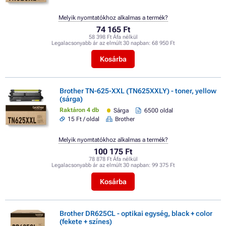
Melyik nyomtatókhoz alkalmas a termék?
74 165 Ft
58 398 Ft Áfa nélkül
Legalacsonyabb ár az elmúlt 30 napban:
68 950 Ft
Kosárba
Brother TN-625-XXL (TN625XXLY) - toner, yellow
(sárga)
Raktáron 4 db
Sárga
6500 oldal
15 Ft / oldal
Brother
Melyik nyomtatókhoz alkalmas a termék?
100 175 Ft
78 878 Ft Áfa nélkül
Legalacsonyabb ár az elmúlt 30 napban:
99 375 Ft
Kosárba
Brother DR625CL - optikai egység, black + color
(fekete + színes)