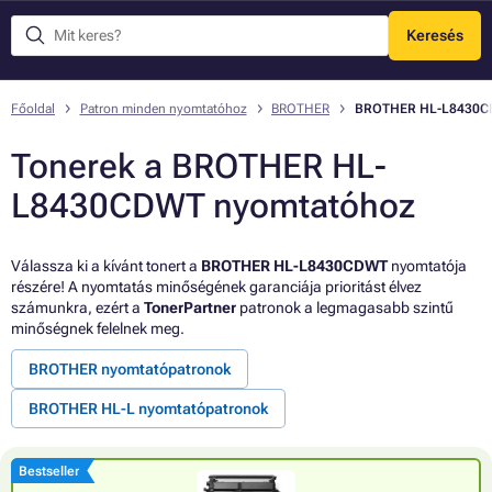
Keresés
Menü
Főoldal
Patron minden nyomtatóhoz
BROTHER
BROTHER HL-L8430
Tonerek a BROTHER HL-
L8430CDWT nyomtatóhoz
Válassza ki a kívánt tonert a
BROTHER HL-L8430CDWT
nyomtatója
részére! A nyomtatás minőségének garanciája prioritást élvez
számunkra, ezért a
TonerPartner
patronok a legmagasabb szintű
minőségnek felelnek meg.
BROTHER nyomtatópatronok
BROTHER HL-L nyomtatópatronok
Bestseller