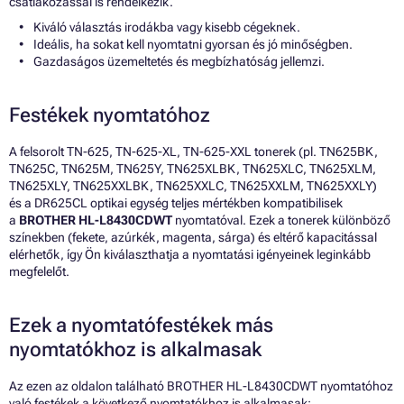
csatlakozással is rendelkezik.
Kiváló választás irodákba vagy kisebb cégeknek.
Ideális, ha sokat kell nyomtatni gyorsan és jó minőségben.
Gazdaságos üzemeltetés és megbízhatóság jellemzi.
Festékek nyomtatóhoz
A felsorolt TN-625, TN-625-XL, TN-625-XXL tonerek (pl. TN625BK,
TN625C, TN625M, TN625Y, TN625XLBK, TN625XLC, TN625XLM,
TN625XLY, TN625XXLBK, TN625XXLC, TN625XXLM, TN625XXLY)
és a DR625CL optikai egység teljes mértékben kompatibilisek
a
BROTHER HL-L8430CDWT
nyomtatóval. Ezek a tonerek különböző
színekben (fekete, azúrkék, magenta, sárga) és eltérő kapacitással
elérhetők, így Ön kiválaszthatja a nyomtatási igényeinek leginkább
megfelelőt.
Ezek a nyomtatófestékek más
nyomtatókhoz is alkalmasak
Az ezen az oldalon található BROTHER HL-L8430CDWT nyomtatóhoz
való festékek a következő nyomtatókhoz is alkalmasak: