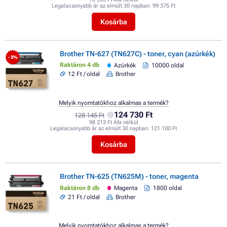
Legalacsonyabb ár az elmúlt 30 napban:
99 375 Ft
Kosárba
Brother TN-627 (TN627C) - toner, cyan (azúrkék)
- 3%
Raktáron 4 db
Azúrkék
10000 oldal
12 Ft / oldal
Brother
Melyik nyomtatókhoz alkalmas a termék?
124 730 Ft
128 145 Ft
98 213 Ft Áfa nélkül
Legalacsonyabb ár az elmúlt 30 napban:
121 100 Ft
Kosárba
Brother TN-625 (TN625M) - toner, magenta
Raktáron 8 db
Magenta
1800 oldal
21 Ft / oldal
Brother
Melyik nyomtatókhoz alkalmas a termék?