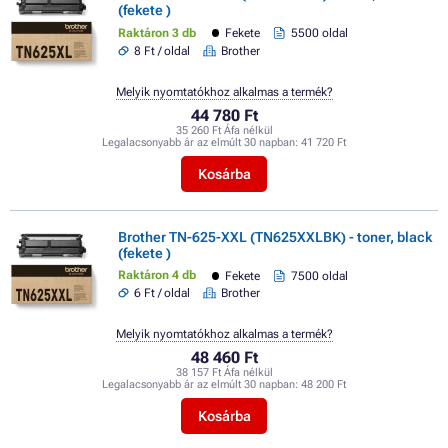
(fekete )
Raktáron 3 db
Fekete
5500 oldal
8 Ft / oldal
Brother
Melyik nyomtatókhoz alkalmas a termék?
44 780 Ft
35 260 Ft Áfa nélkül
Legalacsonyabb ár az elmúlt 30 napban:
41 720 Ft
Kosárba
Brother TN-625-XXL (TN625XXLBK) - toner, black
(fekete )
Raktáron 4 db
Fekete
7500 oldal
6 Ft / oldal
Brother
Melyik nyomtatókhoz alkalmas a termék?
48 460 Ft
38 157 Ft Áfa nélkül
Legalacsonyabb ár az elmúlt 30 napban:
48 200 Ft
Kosárba