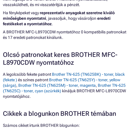
visszaküldheti, és mi visszatérítjük a pénzét.
Ha fényképeket vagy
reprezentatív anyagokat szeretne kiváló
minőségben nyomtatni
, javasoljuk, hogy vásároljon
eredeti
festékeket a nyomtatóhoz
.
A BROTHER MFC-L8970CDW nyomtatóhoz 0 kompatibilis patronokat
és 17 eredeti patronokat kínálunk.
Olcsó patronokat keres BROTHER MFC-
L8970CDW nyomtatóhoz
A legolcsóbb fekete patront
Brother TN-625 (TN625BK) - toner, black
(fekete )
és színes patront
Brother TN-625 (TN625Y) - toner, yellow
(sárga)
,
Brother TN-625 (TN625M) - toner, magenta
,
Brother TN-625
(TN625C) - toner, cyan (azúrkék)
kínáljuk BROTHER MFC-L8970CDW
nyomtatójához.
Cikkek a blogunkon BROTHER témában
Számos cikket írtunk BROTHER blogunkon: