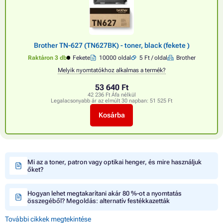
Brother TN-627 (TN627BK) - toner, black (fekete )
Raktáron 3 db
Fekete
10000 oldal
5 Ft / oldal
Brother
Melyik nyomtatókhoz alkalmas a termék?
53 640 Ft
42 236 Ft Áfa nélkül
Legalacsonyabb ár az elmúlt 30 napban:
51 525 Ft
Kosárba
Mi az a toner, patron vagy optikai henger, és mire használjuk
őket?
Hogyan lehet megtakarítani akár 80 %-ot a nyomtatás
összegéből? Megoldás: alternatív festékkazetták
További cikkek megtekintése