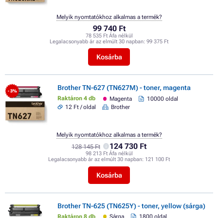
Melyik nyomtatókhoz alkalmas a termék?
99 740 Ft
78 535 Ft Áfa nélkül
Legalacsonyabb ár az elmúlt 30 napban:
99 375 Ft
Kosárba
Brother TN-627 (TN627M) - toner, magenta
- 3%
Raktáron 4 db
Magenta
10000 oldal
12 Ft / oldal
Brother
Melyik nyomtatókhoz alkalmas a termék?
124 730 Ft
128 145 Ft
98 213 Ft Áfa nélkül
Legalacsonyabb ár az elmúlt 30 napban:
121 100 Ft
Kosárba
Brother TN-625 (TN625Y) - toner, yellow (sárga)
Raktáron 8 db
Sárga
1800 oldal