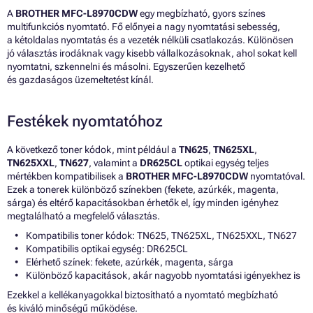
A
BROTHER MFC-L8970CDW
egy megbízható, gyors színes
multifunkciós nyomtató. Fő előnyei a nagy nyomtatási sebesség,
a kétoldalas nyomtatás és a vezeték nélküli csatlakozás. Különösen
jó választás irodáknak vagy kisebb vállalkozásoknak, ahol sokat kell
nyomtatni, szkennelni és másolni. Egyszerűen kezelhető
és gazdaságos üzemeltetést kínál.
Festékek nyomtatóhoz
A következő toner kódok, mint például a
TN625
,
TN625XL
,
TN625XXL
,
TN627
, valamint a
DR625CL
optikai egység teljes
mértékben kompatibilisek a
BROTHER MFC-L8970CDW
nyomtatóval.
Ezek a tonerek különböző színekben (fekete, azúrkék, magenta,
sárga) és eltérő kapacitásokban érhetők el, így minden igényhez
megtalálható a megfelelő választás.
Kompatibilis toner kódok: TN625, TN625XL, TN625XXL, TN627
Kompatibilis optikai egység: DR625CL
Elérhető színek: fekete, azúrkék, magenta, sárga
Különböző kapacitások, akár nagyobb nyomtatási igényekhez is
Ezekkel a kellékanyagokkal biztosítható a nyomtató megbízható
és kiváló minőségű működése.