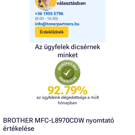
választásban
+36 1955 5796
(8:00 - 16:00)
info@tonerpartners.hu
Érdeklődnék
Az ügyfelek dicsérnek
minket
92.79%
az ügyfeleink elégedettsége a múlt
hónapban
BROTHER MFC-L8970CDW nyomtató
értékelése