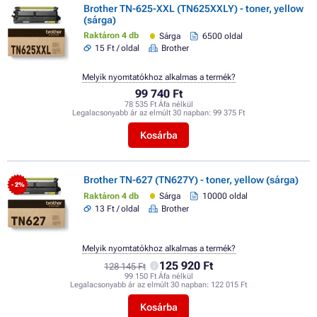
Brother TN-625-XXL (TN625XXLY) - toner, yellow
(sárga)
Raktáron 4 db
Sárga
6500 oldal
15 Ft / oldal
Brother
Melyik nyomtatókhoz alkalmas a termék?
99 740 Ft
78 535 Ft Áfa nélkül
Legalacsonyabb ár az elmúlt 30 napban:
99 375 Ft
Kosárba
Brother TN-627 (TN627Y) - toner, yellow (sárga)
- 2%
Raktáron 4 db
Sárga
10000 oldal
13 Ft / oldal
Brother
Melyik nyomtatókhoz alkalmas a termék?
125 920 Ft
128 145 Ft
99 150 Ft Áfa nélkül
Legalacsonyabb ár az elmúlt 30 napban:
122 015 Ft
Kosárba