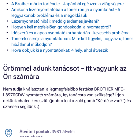
A Brother márka története - Japánból egészen a világ végére
Amikor a lézernyomtatóban a toner rontja a nyomtatást - 5
leggyakoribb probléma és a megoldásuk
Lézernyomtató hibái: meddig érdemes javítani?
Hogyan kell megfelelően gondoskodni a nyomtatóról?
Időszerű és alapos nyomtatókarbantartás - kevesebb probléma
Tonerek cseréje a nyomtatóban: Mire kell figyelni, hogy az új toner
hibátlanul működjön?
Hova dobjuk ki a nyomtatónkat: 4 hely, ahol átveszik
Örömmel adunk tanácsot – itt vagyunk az
Ön számára
Nem tudja kiválasztani a legmegfelelőbb festéket BROTHER MFC-
L8970CDW nyomtató számára, így tanácsra van szüksége? Írjon
nekünk chaten keresztül (jobbra lent a zöld gomb "Kérdése van?") és
szívesen segítünk :)
Átvételi pontok.
3981 átvételi