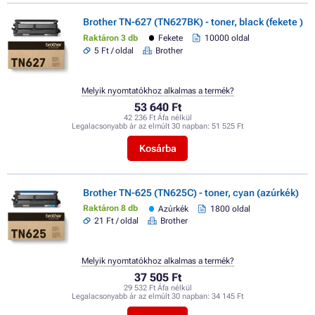
Brother TN-627 (TN627BK) - toner, black (fekete )
Raktáron 3 db
Fekete
10000 oldal
5 Ft / oldal
Brother
Melyik nyomtatókhoz alkalmas a termék?
53 640 Ft
42 236 Ft Áfa nélkül
Legalacsonyabb ár az elmúlt 30 napban:
51 525 Ft
Kosárba
Brother TN-625 (TN625C) - toner, cyan (azúrkék)
Raktáron 8 db
Azúrkék
1800 oldal
21 Ft / oldal
Brother
Melyik nyomtatókhoz alkalmas a termék?
37 505 Ft
29 532 Ft Áfa nélkül
Legalacsonyabb ár az elmúlt 30 napban:
34 145 Ft