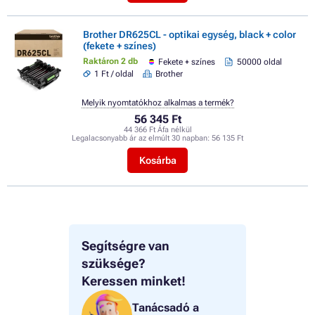
Brother DR625CL - optikai egység, black + color
(fekete + színes)
Raktáron 2 db
Fekete + színes
50000 oldal
1 Ft / oldal
Brother
Melyik nyomtatókhoz alkalmas a termék?
56 345 Ft
44 366 Ft Áfa nélkül
Legalacsonyabb ár az elmúlt 30 napban:
56 135 Ft
Kosárba
Segítségre van
szüksége?
Keressen minket!
Tanácsadó a