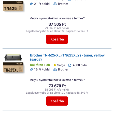
21 Ft / oldal
Brother
Melyik nyomtatókhoz alkalmas a termék?
37 505 Ft
29 532 Ft Áfa nélkül
Legalacsonyabb ár az elmúlt 30 napban:
34 145 Ft
Kosárba
Brother TN-625-XL (TN625XLY) - toner, yellow
(sárga)
Raktáron 1 db
Sárga
4500 oldal
16 Ft / oldal
Brother
Melyik nyomtatókhoz alkalmas a termék?
73 670 Ft
58 008 Ft Áfa nélkül
Legalacsonyabb ár az elmúlt 30 napban:
68 340 Ft
Kosárba