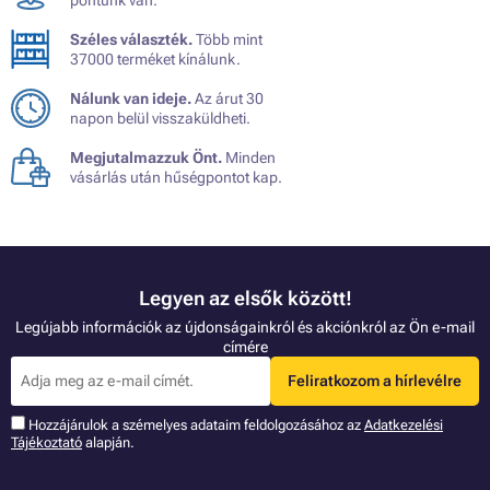
pontunk van.
Széles választék.
Több mint
37000 terméket kínálunk.
Nálunk van ideje.
Az árut 30
napon belül visszaküldheti.
Megjutalmazzuk Önt.
Minden
vásárlás után hűségpontot kap.
Legyen az elsők között!
Legújabb információk az újdonságainkról és akciónkról az Ön e-mail
címére
Feliratkozom a hírlevélre
Hozzájárulok a szémelyes adataim feldolgozásához az
Adatkezelési
Tájékoztató
alapján.