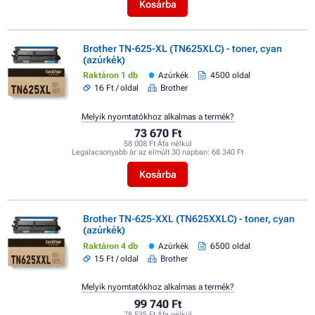
Kosárba
Brother TN-625-XL (TN625XLC) - toner, cyan
(azúrkék)
Raktáron 1 db
Azúrkék
4500 oldal
16 Ft / oldal
Brother
Melyik nyomtatókhoz alkalmas a termék?
73 670 Ft
58 008 Ft Áfa nélkül
Legalacsonyabb ár az elmúlt 30 napban:
68 340 Ft
Kosárba
Brother TN-625-XXL (TN625XXLC) - toner, cyan
(azúrkék)
Raktáron 4 db
Azúrkék
6500 oldal
15 Ft / oldal
Brother
Melyik nyomtatókhoz alkalmas a termék?
99 740 Ft
78 535 Ft Áfa nélkül