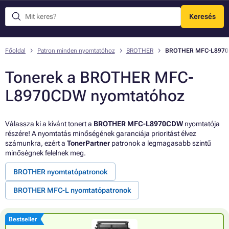
Keresés
Menü
Főoldal
Patron minden nyomtatóhoz
BROTHER
BROTHER MFC-L897
Tonerek a BROTHER MFC-
L8970CDW nyomtatóhoz
Válassza ki a kívánt tonert a
BROTHER MFC-L8970CDW
nyomtatója
részére! A nyomtatás minőségének garanciája prioritást élvez
számunkra, ezért a
TonerPartner
patronok a legmagasabb szintű
minőségnek felelnek meg.
BROTHER nyomtatópatronok
BROTHER MFC-L nyomtatópatronok
Bestseller