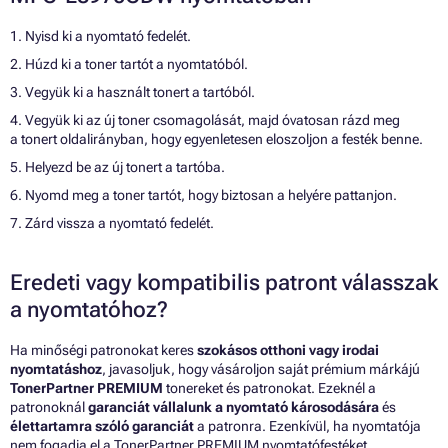
1. Nyisd ki a nyomtató fedelét.
2. Húzd ki a toner tartót a nyomtatóból.
3. Vegyük ki a használt tonert a tartóból.
4. Vegyük ki az új toner csomagolását, majd óvatosan rázd meg
a tonert oldalirányban, hogy egyenletesen eloszoljon a festék benne.
5. Helyezd be az új tonert a tartóba.
6. Nyomd meg a toner tartót, hogy biztosan a helyére pattanjon.
7. Zárd vissza a nyomtató fedelét.
Eredeti vagy kompatibilis patront válasszak
a nyomtatóhoz?
Ha minőségi patronokat keres
szokásos otthoni vagy irodai
nyomtatáshoz
, javasoljuk, hogy vásároljon saját prémium márkájú
TonerPartner PREMIUM
tonereket és patronokat. Ezeknél a
patronoknál
garanciát vállalunk a nyomtató károsodására
és
élettartamra szóló garanciát
a patronra. Ezenkívül, ha nyomtatója
nem fogadja el a TonerPartner PREMIUM nyomtatófestéket,