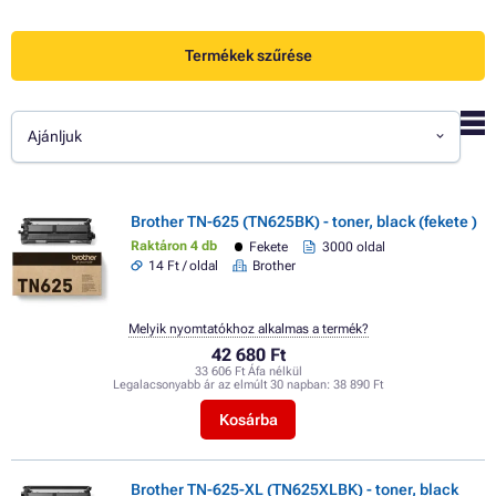
Termékek szűrése
Ajánljuk
Brother TN-625 (TN625BK) - toner, black (fekete )
Raktáron 4 db
Fekete
3000 oldal
14 Ft / oldal
Brother
Melyik nyomtatókhoz alkalmas a termék?
42 680 Ft
33 606 Ft Áfa nélkül
Legalacsonyabb ár az elmúlt 30 napban:
38 890 Ft
Kosárba
Brother TN-625-XL (TN625XLBK) - toner, black