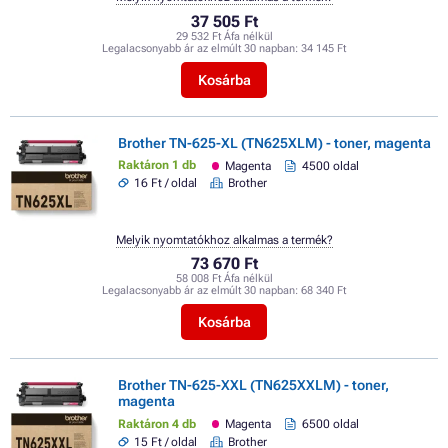
37 505 Ft
29 532 Ft Áfa nélkül
Legalacsonyabb ár az elmúlt 30 napban:
34 145 Ft
Kosárba
Brother TN-625-XL (TN625XLM) - toner, magenta
Raktáron 1 db
Magenta
4500 oldal
16 Ft / oldal
Brother
Melyik nyomtatókhoz alkalmas a termék?
73 670 Ft
58 008 Ft Áfa nélkül
Legalacsonyabb ár az elmúlt 30 napban:
68 340 Ft
Kosárba
Brother TN-625-XXL (TN625XXLM) - toner,
magenta
Raktáron 4 db
Magenta
6500 oldal
15 Ft / oldal
Brother