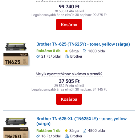
99 740 Ft
78 535 Ft Áfa nélkül
Legalacsonyabb ár az elmúlt 30 napban:
99 375 Ft
Kosárba
Brother TN-625 (TN625Y) - toner, yellow (sárga)
Raktáron 8 db
Sárga
1800 oldal
21 Ft / oldal
Brother
Melyik nyomtatókhoz alkalmas a termék?
37 505 Ft
29 532 Ft Áfa nélkül
Legalacsonyabb ár az elmúlt 30 napban:
34 145 Ft
Kosárba
Brother TN-625-XL (TN625XLY) - toner, yellow
(sárga)
Raktáron 1 db
Sárga
4500 oldal
16 Ft / oldal
Brother