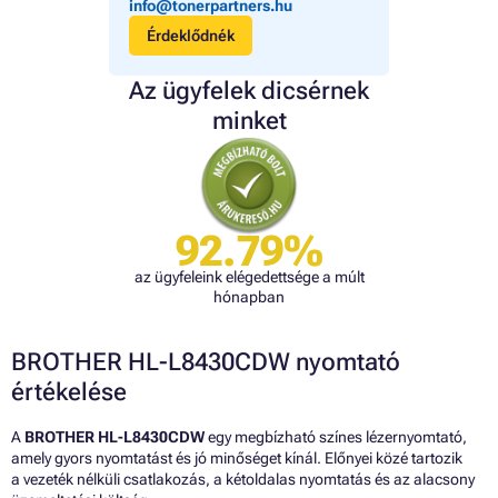
info@tonerpartners.hu
Érdeklődnék
Az ügyfelek dicsérnek
minket
92.79%
az ügyfeleink elégedettsége a múlt
hónapban
BROTHER HL-L8430CDW nyomtató
értékelése
A
BROTHER HL-L8430CDW
egy megbízható színes lézernyomtató,
amely gyors nyomtatást és jó minőséget kínál. Előnyei közé tartozik
a vezeték nélküli csatlakozás, a kétoldalas nyomtatás és az alacsony