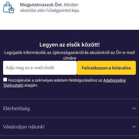
Megjutalmazzuk Önt.
Minden
vásárlás után hűségpontot kap.
Legyen az elsők között!
Legújabb információk az újdonságainkról és akciónkról az Ön e-mail
címére
Feliratkozom a hírlevélre
Hozzájárulok a szémelyes adataim feldolgozásához az
Adatkezelési
Tájékoztató
alapján.
Elérhetőség
Vásároljon nálunk!