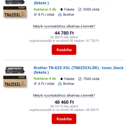
(fekete )
Raktáron 3 db
Fekete
5500 oldal
8 Ft / oldal
Brother
Melyik nyomtatókhoz alkalmas a termék?
44 780 Ft
35 260 Ft Áfa nélkül
Legalacsonyabb ár az elmúlt 30 napban:
41 720 Ft
Kosárba
Brother TN-625-XXL (TN625XXLBK) - toner, black
(fekete )
Raktáron 4 db
Fekete
7500 oldal
6 Ft / oldal
Brother
Melyik nyomtatókhoz alkalmas a termék?
48 460 Ft
38 157 Ft Áfa nélkül
Legalacsonyabb ár az elmúlt 30 napban:
48 200 Ft
Kosárba