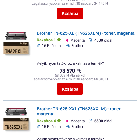
Legalacsonyabb ár az elmúlt 30 napban:
34 145 Ft
Kosárba
Brother TN-625-XL (TN625XLM) - toner, magenta
Raktáron 1 db
Magenta
4500 oldal
16 Ft / oldal
Brother
Melyik nyomtatókhoz alkalmas a termék?
73 670 Ft
58 008 Ft Áfa nélkül
Legalacsonyabb ár az elmúlt 30 napban:
68 340 Ft
Kosárba
Brother TN-625-XXL (TN625XXLM) - toner,
magenta
Raktáron 4 db
Magenta
6500 oldal
15 Ft / oldal
Brother
Melyik nyomtatókhoz alkalmas a termék?