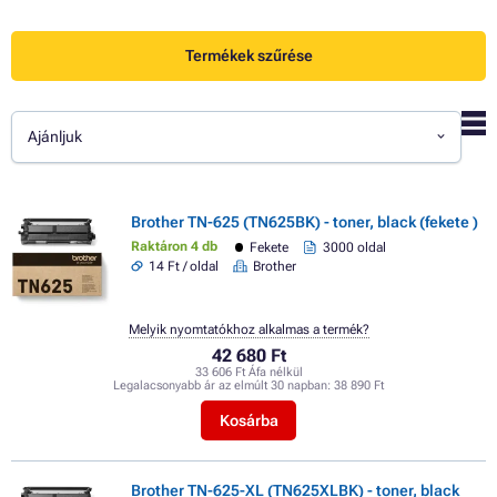
Termékek szűrése
Ajánljuk
Brother TN-625 (TN625BK) - toner, black (fekete )
Raktáron 4 db
Fekete
3000 oldal
14 Ft / oldal
Brother
Melyik nyomtatókhoz alkalmas a termék?
42 680 Ft
33 606 Ft Áfa nélkül
Legalacsonyabb ár az elmúlt 30 napban:
38 890 Ft
Kosárba
Brother TN-625-XL (TN625XLBK) - toner, black