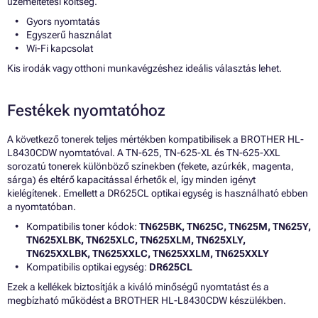
üzemeltetési költség.
Gyors nyomtatás
Egyszerű használat
Wi-Fi kapcsolat
Kis irodák vagy otthoni munkavégzéshez ideális választás lehet.
Festékek nyomtatóhoz
A következő tonerek teljes mértékben kompatibilisek a BROTHER HL-
L8430CDW nyomtatóval. A TN-625, TN-625-XL és TN-625-XXL
sorozatú tonerek különböző színekben (fekete, azúrkék, magenta,
sárga) és eltérő kapacitással érhetők el, így minden igényt
kielégítenek. Emellett a DR625CL optikai egység is használható ebben
a nyomtatóban.
Kompatibilis toner kódok:
TN625BK, TN625C, TN625M, TN625Y,
TN625XLBK, TN625XLC, TN625XLM, TN625XLY,
TN625XXLBK, TN625XXLC, TN625XXLM, TN625XXLY
Kompatibilis optikai egység:
DR625CL
Ezek a kellékek biztosítják a kiváló minőségű nyomtatást és a
megbízható működést a BROTHER HL-L8430CDW készülékben.