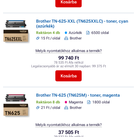
Kosárba
Brother TN-625-XXL (TN625XXLC) - toner, cyan
(azúrkék)
Raktáron 4 db
Azúrkék
6500 oldal
15 Ft / oldal
Brother
Melyik nyomtatókhoz alkalmas a termék?
99 740 Ft
78 535 Ft Áfa nélkül
Legalacsonyabb ár az elmúlt 30 napban:
99 375 Ft
Kosárba
Brother TN-625 (TN625M) - toner, magenta
Raktáron 8 db
Magenta
1800 oldal
21 Ft / oldal
Brother
Melyik nyomtatókhoz alkalmas a termék?
37 505 Ft
29 532 Ft Áfa nélkül