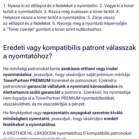
1. Nyissa ki az előlapot és a fedeleket a nyomtatón. 2. Vegye ki a toner
tartót a nyomtatóból. 3. Rázza meg óvatosan a toner tartót. 4.
Helyezze vissza a toner tartót a nyomtatóba. 5. Zárja vissza
az előlapot és a fedeleket. 6. Nyomja meg a nyomtató képernyőjén
a "Toner cseréje" gombot a toner szint nullázásához.
Eredeti vagy kompatibilis patront válasszak
a nyomtatóhoz?
Ha minőségi patronokat keres
szokásos otthoni vagy irodai
nyomtatáshoz
, javasoljuk, hogy vásároljon saját prémium márkájú
TonerPartner PREMIUM
tonereket és patronokat. Ezeknél a
patronoknál
garanciát vállalunk a nyomtató károsodására
és
élettartamra szóló garanciát
a patronra. Ezenkívül, ha nyomtatója
nem fogadja el a TonerPartner PREMIUM nyomtatófestéket,
visszaküldheti, és mi visszatérítjük a pénzét.
Ha fényképeket vagy
reprezentatív anyagokat szeretne kiváló
minőségben nyomtatni
, javasoljuk, hogy vásároljon
eredeti
festékeket a nyomtatóhoz
.
A BROTHER HL-L8430CDW nyomtatóhoz 0 kompatibilis patronokat