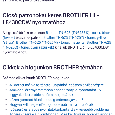
és 13 eredeti patronokat kínálunk.
Olcsó patronokat keres BROTHER HL-
L8430CDW nyomtatóhoz
A legolcsóbb fekete patront
Brother TN-625 (TN625BK) - toner, black
(fekete )
és színes patront
Brother TN-625 (TN625Y) - toner, yellow
(sárga)
,
Brother TN-625 (TN625M) - toner, magenta
,
Brother TN-625
(TN625C) - toner, cyan (azúrkék)
kínáljuk BROTHER HL-L8430CDW
nyomtatójához.
Cikkek a blogunkon BROTHER témában
Számos cikket írtunk BROTHER blogunkon:
A Brother márka története - Japánból egészen a világ végére
Amikor a lézernyomtatóban a toner rontja a nyomtatást - 5
leggyakoribb probléma és a megoldásuk
Lézernyomtató hibái: meddig érdemes javítani?
Hogyan kell megfelelően gondoskodni a nyomtatóról?
Időszerű és alapos nyomtatókarbantartás - kevesebb probléma
Tonerek cseréje a nyomtatóban: Mire kell figyelni, hogy az új toner