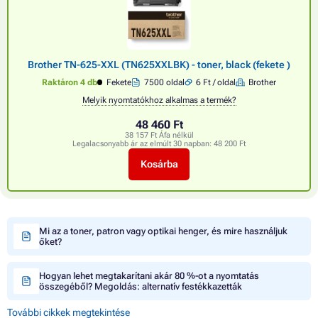
Brother TN-625-XXL (TN625XXLBK) - toner, black (fekete )
Raktáron 4 db
Fekete
7500 oldal
6 Ft / oldal
Brother
Melyik nyomtatókhoz alkalmas a termék?
48 460 Ft
38 157 Ft Áfa nélkül
Legalacsonyabb ár az elmúlt 30 napban:
48 200 Ft
Kosárba
Mi az a toner, patron vagy optikai henger, és mire használjuk
őket?
Hogyan lehet megtakarítani akár 80 %-ot a nyomtatás
összegéből? Megoldás: alternatív festékkazetták
További cikkek megtekintése