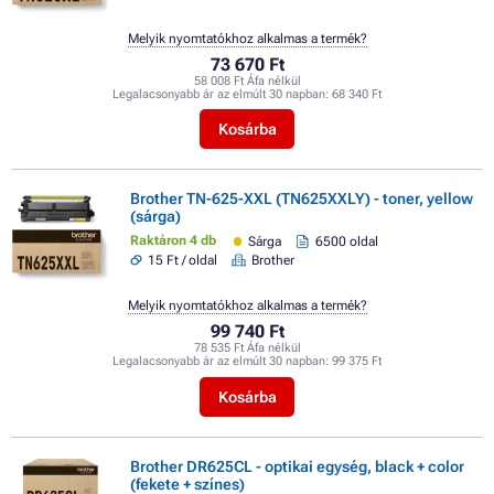
Melyik nyomtatókhoz alkalmas a termék?
73 670 Ft
58 008 Ft Áfa nélkül
Legalacsonyabb ár az elmúlt 30 napban:
68 340 Ft
Kosárba
Brother TN-625-XXL (TN625XXLY) - toner, yellow
(sárga)
Raktáron 4 db
Sárga
6500 oldal
15 Ft / oldal
Brother
Melyik nyomtatókhoz alkalmas a termék?
99 740 Ft
78 535 Ft Áfa nélkül
Legalacsonyabb ár az elmúlt 30 napban:
99 375 Ft
Kosárba
Brother DR625CL - optikai egység, black + color
(fekete + színes)