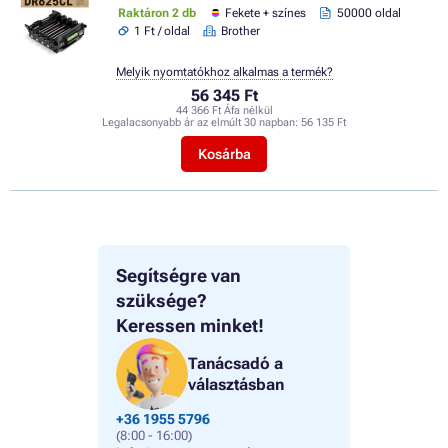
Raktáron 2 db
Fekete + színes
50000 oldal
1 Ft / oldal
Brother
Melyik nyomtatókhoz alkalmas a termék?
56 345 Ft
44 366 Ft Áfa nélkül
Legalacsonyabb ár az elmúlt 30 napban:
56 135 Ft
Kosárba
Segítségre van
szüksége?
Keressen minket!
Tanácsadó a
választásban
+36 1955 5796
(8:00 - 16:00)