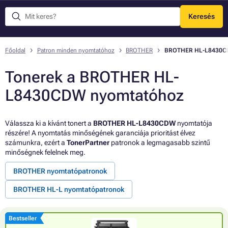
Keresés
Menü
Főoldal
Patron minden nyomtatóhoz
BROTHER
BROTHER HL-L8430
Tonerek a BROTHER HL-
L8430CDW nyomtatóhoz
Válassza ki a kívánt tonert a
BROTHER HL-L8430CDW
nyomtatója
részére! A nyomtatás minőségének garanciája prioritást élvez
számunkra, ezért a
TonerPartner
patronok a legmagasabb szintű
minőségnek felelnek meg.
BROTHER nyomtatópatronok
BROTHER HL-L nyomtatópatronok
Bestseller