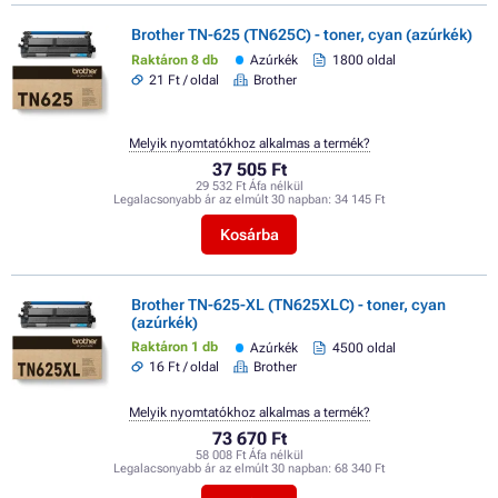
Brother TN-625 (TN625C) - toner, cyan (azúrkék)
Raktáron 8 db
Azúrkék
1800 oldal
21 Ft / oldal
Brother
Melyik nyomtatókhoz alkalmas a termék?
37 505 Ft
29 532 Ft Áfa nélkül
Legalacsonyabb ár az elmúlt 30 napban:
34 145 Ft
Kosárba
Brother TN-625-XL (TN625XLC) - toner, cyan
(azúrkék)
Raktáron 1 db
Azúrkék
4500 oldal
16 Ft / oldal
Brother
Melyik nyomtatókhoz alkalmas a termék?
73 670 Ft
58 008 Ft Áfa nélkül
Legalacsonyabb ár az elmúlt 30 napban:
68 340 Ft