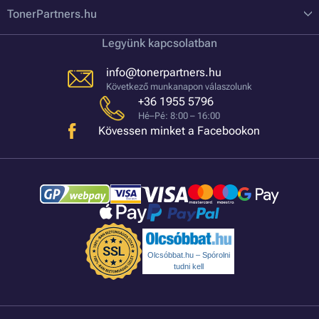
TonerPartners.hu
Legyünk kapcsolatban
info@tonerpartners.hu
Következő munkanapon válaszolunk
+36 1955 5796
Hé–Pé: 8:00 – 16:00
Kövessen minket a Facebookon
Olcsóbbat.hu – Spórolni
tudni kell