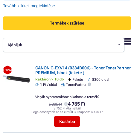
További cikkek megtekintése
Termékek szűrése
Ajánljuk
CANON C-EXV14 (0384B006) - Toner TonerPartner
- 10%
PREMIUM, black (fekete )
Raktáron > 10 db
Fekete
8300 oldal
1 Ft / oldal
TonerPartner
Melyik nyomtatókhoz alkalmas a termék?
4 765 Ft
5 305 Ft
3 752 Ft Áfa nélkül
Legalacsonyabb ár az elmúlt 30 napban:
4 475 Ft
Kosárba