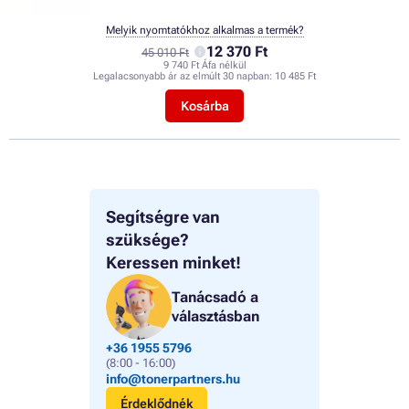
Melyik nyomtatókhoz alkalmas a termék?
12 370 Ft
45 010 Ft
9 740 Ft Áfa nélkül
Legalacsonyabb ár az elmúlt 30 napban:
10 485 Ft
Kosárba
Segítségre van
szüksége?
Keressen minket!
Tanácsadó a
választásban
+36 1955 5796
(8:00 - 16:00)
info@tonerpartners.hu
Érdeklődnék