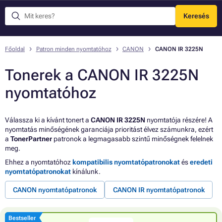
Keresés
Menü
Főoldal
Patron minden nyomtatóhoz
CANON
CANON IR 3225N
Tonerek a CANON IR 3225N
nyomtatóhoz
Válassza ki a kívánt tonert a
CANON IR 3225N
nyomtatója részére! A
nyomtatás minőségének garanciája prioritást élvez számunkra, ezért
a
TonerPartner
patronok a legmagasabb szintű minőségnek felelnek
meg.
Ehhez a nyomtatóhoz
kompatibilis nyomtatópatronokat
és
eredeti
nyomtatópatronokat
kínálunk.
CANON nyomtatópatronok
CANON IR nyomtatópatronok
Bestseller