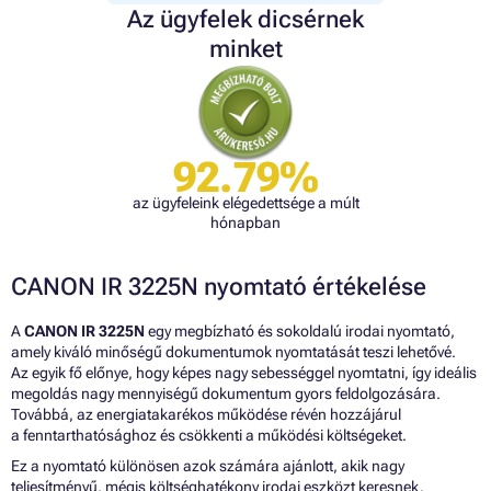
Az ügyfelek dicsérnek
minket
92.79%
az ügyfeleink elégedettsége a múlt
hónapban
CANON IR 3225N nyomtató értékelése
A
CANON IR 3225N
egy megbízható és sokoldalú irodai nyomtató,
amely kiváló minőségű dokumentumok nyomtatását teszi lehetővé.
Az egyik fő előnye, hogy képes nagy sebességgel nyomtatni, így ideális
megoldás nagy mennyiségű dokumentum gyors feldolgozására.
Továbbá, az energiatakarékos működése révén hozzájárul
a fenntarthatósághoz és csökkenti a működési költségeket.
Ez a nyomtató különösen azok számára ajánlott, akik nagy
teljesítményű, mégis költséghatékony irodai eszközt keresnek.