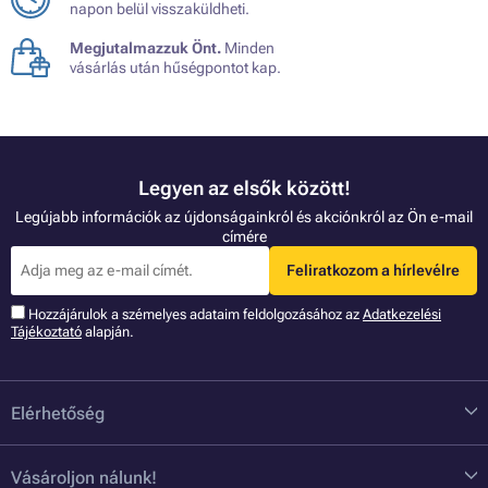
napon belül visszaküldheti.
Megjutalmazzuk Önt.
Minden
vásárlás után hűségpontot kap.
Legyen az elsők között!
Legújabb információk az újdonságainkról és akciónkról az Ön e-mail
címére
Feliratkozom a hírlevélre
Hozzájárulok a szémelyes adataim feldolgozásához az
Adatkezelési
Tájékoztató
alapján.
Elérhetőség
Vásároljon nálunk!