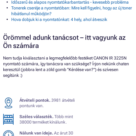
Időszerű és alapos nyomtatókarbantartás - kevesebb probléma
Tonerek cseréje a nyomtatóban: Mire kell figyelni, hogy az új toner
hibátlanul működjön?
Hova dobjuk ki a nyomtatónkat: 4 hely, ahol átveszik
Örömmel adunk tanácsot – itt vagyunk az
Ön számára
Nem tudja kiválasztani a legmegfelelőbb festéket CANON IR 3225N
nyomtató számára, így tanácsra van szüksége? Írjon nekünk chaten
keresztül (jobbra lent a zöld gomb "Kérdése van?") és szívesen
segítünk :)
Átvételi pontok.
3981 átvételi
pontunk van.
Széles választék.
Több mint
38000 terméket kínálunk.
Nálunk van ideje.
Az árut 30