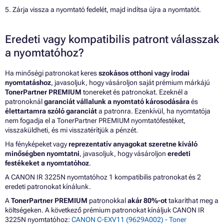
5. Zárja vissza a nyomtató fedelét, majd indítsa újra a nyomtatót.
Eredeti vagy kompatibilis patront válasszak
a nyomtatóhoz?
Ha minőségi patronokat keres
szokásos otthoni vagy irodai
nyomtatáshoz
, javasoljuk, hogy vásároljon saját prémium márkájú
TonerPartner PREMIUM
tonereket és patronokat. Ezeknél a
patronoknál
garanciát vállalunk a nyomtató károsodására
és
élettartamra szóló garanciát
a patronra. Ezenkívül, ha nyomtatója
nem fogadja el a TonerPartner PREMIUM nyomtatófestéket,
visszaküldheti, és mi visszatérítjük a pénzét.
Ha fényképeket vagy
reprezentatív anyagokat szeretne kiváló
minőségben nyomtatni
, javasoljuk, hogy vásároljon
eredeti
festékeket a nyomtatóhoz
.
A CANON IR 3225N nyomtatóhoz 1 kompatibilis patronokat és 2
eredeti patronokat kínálunk.
A
TonerPartner PREMIUM
patronokkal
akár 80%-ot
takaríthat meg a
költségeken. A következő prémium patronokat kínáljuk CANON IR
3225N nyomtatóhoz:
CANON C-EXV11 (9629A002) - Toner