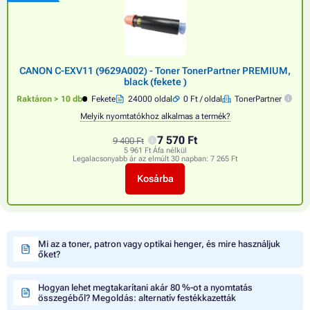
CANON C-EXV11 (9629A002) - Toner TonerPartner PREMIUM,
black (fekete )
Raktáron > 10 db
Fekete
24000 oldal
0 Ft / oldal
TonerPartner
Melyik nyomtatókhoz alkalmas a termék?
7 570 Ft
9 400 Ft
5 961 Ft Áfa nélkül
Legalacsonyabb ár az elmúlt 30 napban:
7 265 Ft
Kosárba
Mi az a toner, patron vagy optikai henger, és mire használjuk
őket?
Hogyan lehet megtakarítani akár 80 %-ot a nyomtatás
összegéből? Megoldás: alternatív festékkazetták