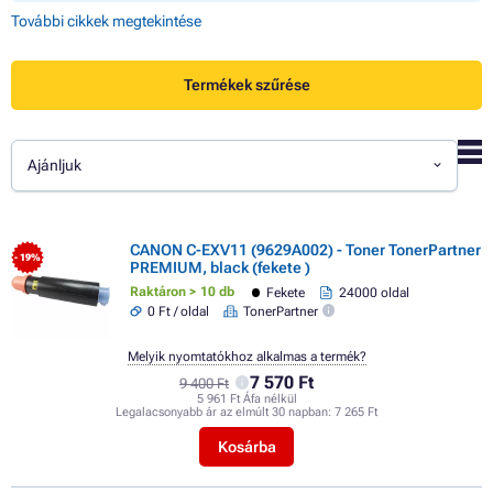
További cikkek megtekintése
Termékek szűrése
Ajánljuk
CANON C-EXV11 (9629A002) - Toner TonerPartner
- 19%
PREMIUM, black (fekete )
Raktáron > 10 db
Fekete
24000 oldal
0 Ft / oldal
TonerPartner
Melyik nyomtatókhoz alkalmas a termék?
7 570 Ft
9 400 Ft
5 961 Ft Áfa nélkül
Legalacsonyabb ár az elmúlt 30 napban:
7 265 Ft
Kosárba