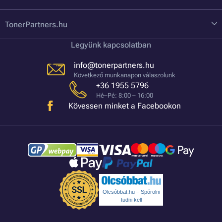
TonerPartners.hu
Legyünk kapcsolatban
info@tonerpartners.hu
Következő munkanapon válaszolunk
+36 1955 5796
Hé–Pé: 8:00 – 16:00
Kövessen minket a Facebookon
Olcsóbbat.hu – Spórolni
tudni kell