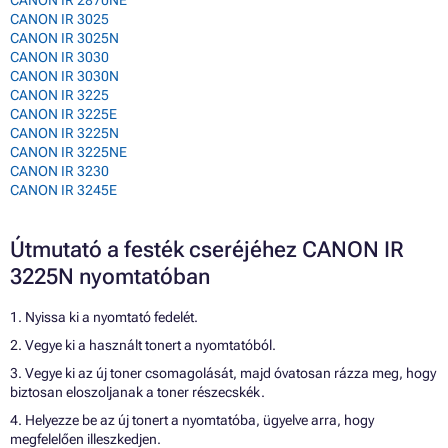
CANON IR 2870NE
CANON IR 3025
CANON IR 3025N
CANON IR 3030
CANON IR 3030N
CANON IR 3225
CANON IR 3225E
CANON IR 3225N
CANON IR 3225NE
CANON IR 3230
CANON IR 3245E
Útmutató a festék cseréjéhez CANON IR
3225N nyomtatóban
1. Nyissa ki a nyomtató fedelét.
2. Vegye ki a használt tonert a nyomtatóból.
3. Vegye ki az új toner csomagolását, majd óvatosan rázza meg, hogy
biztosan eloszoljanak a toner részecskék.
4. Helyezze be az új tonert a nyomtatóba, ügyelve arra, hogy
megfelelően illeszkedjen.