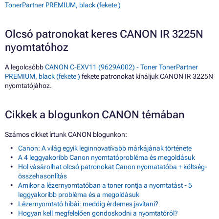
TonerPartner PREMIUM, black (fekete )
Olcsó patronokat keres CANON IR 3225N
nyomtatóhoz
A legolcsóbb
CANON C-EXV11 (9629A002) - Toner TonerPartner
PREMIUM, black (fekete )
fekete patronokat kínáljuk CANON IR 3225N
nyomtatójához.
Cikkek a blogunkon CANON témában
Számos cikket írtunk CANON blogunkon:
Canon: A világ egyik leginnovatívabb márkájának története
A 4 leggyakoribb Canon nyomtatóprobléma és megoldásuk
Hol vásárolhat olcsó patronokat Canon nyomatatóba + költség-
összehasonlítás
Amikor a lézernyomtatóban a toner rontja a nyomtatást - 5
leggyakoribb probléma és a megoldásuk
Lézernyomtató hibái: meddig érdemes javítani?
Hogyan kell megfelelően gondoskodni a nyomtatóról?