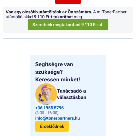
Van egy olcsóbb utántöltőnk az Ön számára.
A mi TonerPartner
utántöltőinkkel
9 110 Ft
-t takaríthat
meg.
Szeretnék megtakarítani 9 110 Ft-ot.
Segítségre van
szüksége?
Keressen minket!
Tanácsadó a
választásban
+36 1955 5796
(8:00 - 16:00)
info@tonerpartners.hu
Érdeklődnék