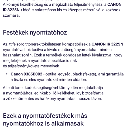
A könnyű kezelhetőség és a megbízható teljesítmény teszi a
CANON
IR 3225N
-t ideális választássá kis és közepes méretű vállalkozások
számára.
Festékek nyomtatóhoz
Az itt felsorolt tonerek tökéletesen kompatibilisek a
CANON IR 3225N
nyomtatóval, biztosítva a kiváló minőségű nyomatokat minden
használat során. Ezek a termékek gondosan lettek kiválasztva, hogy
megfeleljenek a nyomtató specifikációinak
és teljesítménykövetelményeinek.
Canon 0385B002
- optikai egység, black (fekete), ami garantálja
a tiszta és éles nyomatokat minden oldalon.
A fenti toner kódok segítségével könnyedén megtalálhatja
a nyomtatójához leginkább illő kellékeket, így biztosíthatja
a zökkenőmentes és hatékony nyomtatást hosszú távon.
Ezek a nyomtatófestékek más
nyomtatókhoz is alkalmasak