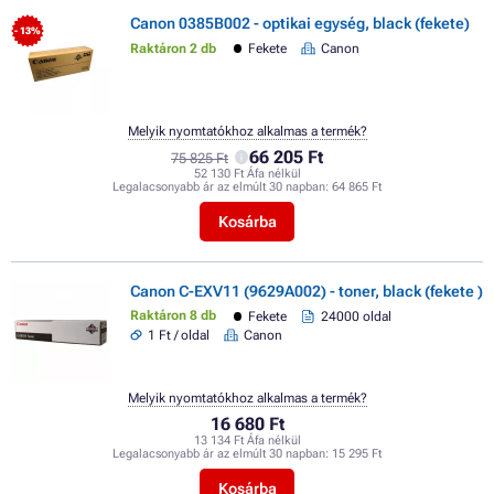
Canon 0385B002 - optikai egység, black (fekete)
- 13%
Raktáron 2 db
Fekete
Canon
Melyik nyomtatókhoz alkalmas a termék?
66 205 Ft
75 825 Ft
52 130 Ft Áfa nélkül
Legalacsonyabb ár az elmúlt 30 napban:
64 865 Ft
Kosárba
Canon C-EXV11 (9629A002) - toner, black (fekete )
Raktáron 8 db
Fekete
24000 oldal
1 Ft / oldal
Canon
Melyik nyomtatókhoz alkalmas a termék?
16 680 Ft
13 134 Ft Áfa nélkül
Legalacsonyabb ár az elmúlt 30 napban:
15 295 Ft
Kosárba