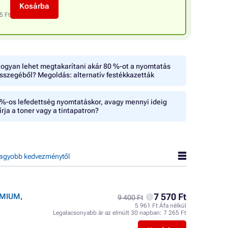
Kosárba
5 Ft
ogyan lehet megtakarítani akár 80 %-ot a nyomtatás
sszegéből? Megoldás: alternatív festékkazetták
%-os lefedettség nyomtatáskor, avagy mennyi ideig
írja a toner vagy a tintapatron?
agyobb kedvezménytől
7 570 Ft
EMIUM,
9 400 Ft
5 961 Ft Áfa nélkül
Legalacsonyabb ár az elmúlt 30 napban:
7 265 Ft