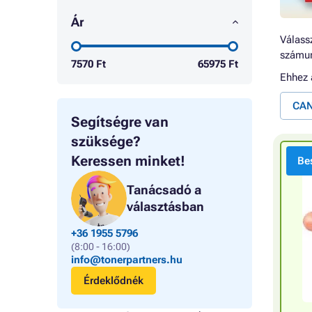
Ár
Válassz
számun
7570
Ft
65975
Ft
Ehhez
CAN
Segítségre van
szüksége?
Keressen minket!
Bes
Tanácsadó a
választásban
+36 1955 5796
(8:00 - 16:00)
info@tonerpartners.hu
Érdeklődnék