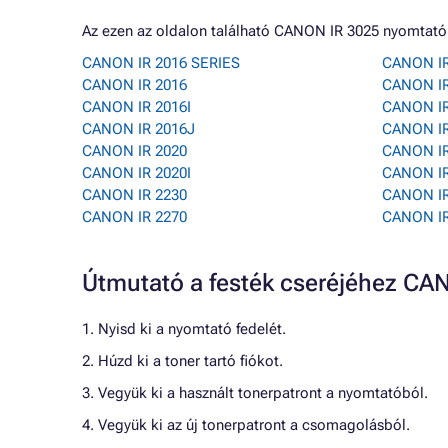
Az ezen az oldalon található CANON IR 3025 nyomtató
CANON IR 2016 SERIES
CANON IR
CANON IR 2016
CANON IR
CANON IR 2016I
CANON IR
CANON IR 2016J
CANON IR
CANON IR 2020
CANON IR
CANON IR 2020I
CANON IR
CANON IR 2230
CANON IR
CANON IR 2270
CANON IR
Útmutató a festék cseréjéhez C
1. Nyisd ki a nyomtató fedelét.
2. Húzd ki a toner tartó fiókot.
3. Vegyük ki a használt tonerpatront a nyomtatóból.
4. Vegyük ki az új tonerpatront a csomagolásból.