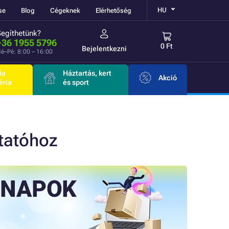
HU
se
Blog
Cégeknek
Elérhetőség
Segíthetünk?
+36 1955 5796
0 Ft
Bejelentkezni
é–Pé: 8:00 – 16:00
ia
Háztartás, kert
Akció
éria
és sport
tatóhoz