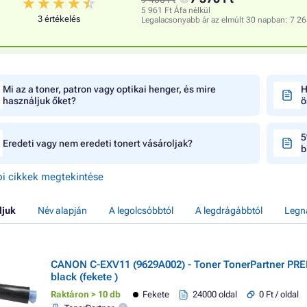
5 961 Ft Áfa nélkül
3 értékelés
Legalacsonyabb ár az elmúlt 30 napban:
7 26
Mi az a toner, patron vagy optikai henger, és mire
H
használjuk őket?
ö
5
Eredeti vagy nem eredeti tonert vásároljak?
b
i cikkek megtekintése
ljuk
Név alapján
A legolcsóbbtól
A legdrágábbtól
Legn
CANON C-EXV11 (9629A002) - Toner TonerPartner PR
black (fekete )
Raktáron > 10 db
Fekete
24000 oldal
0 Ft / oldal