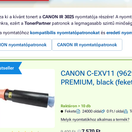
a ki a kívánt tonert a
CANON IR 3025
nyomtatója részére! A nyomta
kra, ezért a
TonerPartner
patronok a legmagasabb szintű minőség
 a nyomtatóhoz
kompatibilis nyomtatópatronokat
és
eredeti nyo
ON nyomtatópatronok
CANON IR nyomtatópatronok
tseller
CANON C-EXV11 (9629
PREMIUM, black (feket
Raktáron > 10 db
Fekete
24000 oldal
0 Ft / oldal
T
Melyik nyomtatókhoz alkalmas a termék?
7 570 Ft
9 400 Ft