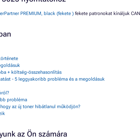
rPartner PREMIUM, black (fekete )
fekete patronokat kínáljuk CA
ban
története
egoldásuk
ba + költség-összehasonlítás
tatást - 5 leggyakoribb probléma és a megoldásuk
ról?
sebb probléma
, hogy az új toner hibátlanul működjön?
zik
gyunk az Ön számára