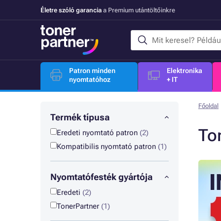
Életre szóló garancia
a Premium utántöltőinkre
Patron minden
Elektronika
nyomtatóhoz
+ IT
Főoldal
Termék típusa
To
Eredeti nyomtató patron
(2)
Kompatibilis nyomtató patron
(1)
Nyomtatófesték gyártója
Eredeti
(2)
TonerPartner
(1)