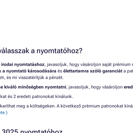
t válasszak a nyomtatóhoz?
 irodai nyomtatáshoz
, javasoljuk, hogy vásároljon saját prémium
nk a nyomtató károsodására
és
élettartamra szóló garanciát
a pat
, és mi visszatérítjük a pénzét.
ne kiváló minőségben nyomtatni
, javasoljuk, hogy vásároljon
ered
at és 2 eredeti patronokat kínálunk.
karíthat meg a költségeken. A következő prémium patronokat kín
te )
R 3025 nyomtatóhoz