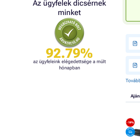
Az ügyfelek dicsérnek
minket
92.79%
az ügyfeleink elégedettsége a múlt
hónapban
Tovább
Aján
- 19%