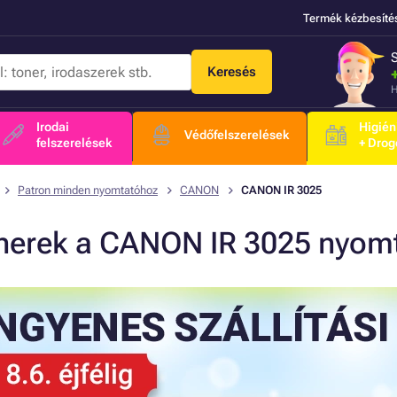
Termék kézbesíté
Keresés
H
Irodai
Higién
Védőfelszerelések
felszerelések
+ Drog
Patron minden nyomtatóhoz
CANON
CANON IR 3025
nerek a CANON IR 3025 nyom