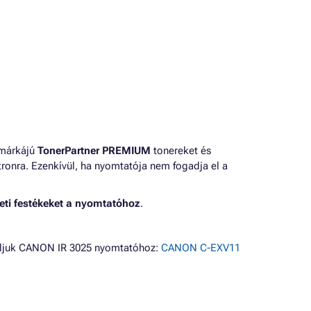
 márkájú
TonerPartner PREMIUM
tonereket és
ronra. Ezenkívül, ha nyomtatója nem fogadja el a
eti festékeket a nyomtatóhoz
.
áljuk CANON IR 3025 nyomtatóhoz:
CANON C-EXV11