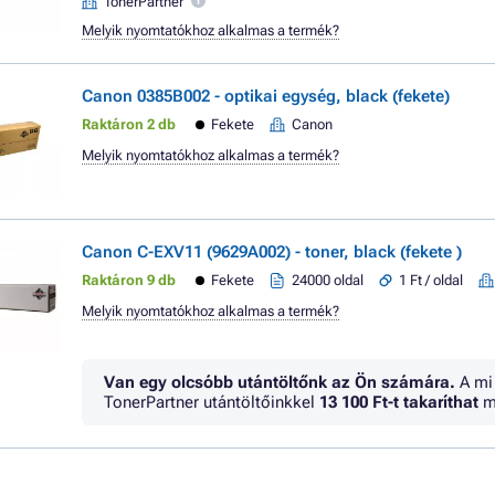
TonerPartner
Melyik nyomtatókhoz alkalmas a termék?
Canon 0385B002 - optikai egység, black (fekete)
Raktáron 2 db
Fekete
Canon
Melyik nyomtatókhoz alkalmas a termék?
Canon C-EXV11 (9629A002) - toner, black (fekete )
Raktáron 9 db
Fekete
24000 oldal
1 Ft / oldal
Melyik nyomtatókhoz alkalmas a termék?
Van egy olcsóbb utántöltőnk az Ön számára.
A mi
TonerPartner utántöltőinkkel
13 100 Ft
-t takaríthat
m