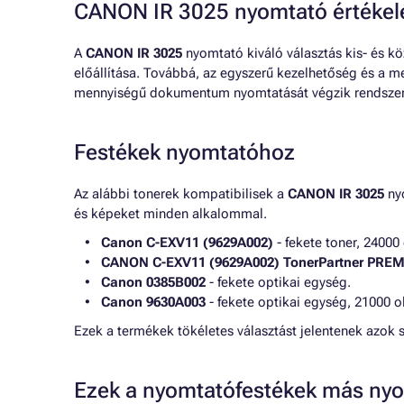
CANON IR 3025 nyomtató értékel
A
CANON IR 3025
nyomtató kiváló választás kis- és 
előállítása. Továbbá, az egyszerű kezelhetőség és a 
mennyiségű dokumentum nyomtatását végzik rendszer
Festékek nyomtatóhoz
Az alábbi tonerek kompatibilisek a
CANON IR 3025
nyo
és képeket minden alkalommal.
Canon C-EXV11 (9629A002)
- fekete toner, 24000 
CANON C-EXV11 (9629A002) TonerPartner PRE
Canon 0385B002
- fekete optikai egység.
Canon 9630A003
- fekete optikai egység, 21000 o
Ezek a termékek tökéletes választást jelentenek azok
Ezek a nyomtatófestékek más nyo