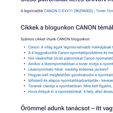
A legolcsóbb
CANON C-EXV11 (9629A002) - Toner Tone
Cikkek a blogunkon CANON témá
Számos cikket írtunk CANON blogunkon:
Canon: A világ egyik leginnovatívabb márkájának 
A 4 leggyakoribb Canon nyomtatóprobléma és m
Hol vásárolhat olcsó patronokat Canon nyomatató
Amikor a lézernyomtatóban a toner rontja a nyom
Lézernyomtató hibái: meddig érdemes javítani?
Hogyan kell megfelelően gondoskodni a nyomtató
Időszerű és alapos nyomtatókarbantartás - keve
Tonerek cseréje a nyomtatóban: Mire kell figyelni
Hova dobjuk ki a nyomtatónkat: 4 hely, ahol átves
Örömmel adunk tanácsot – itt va