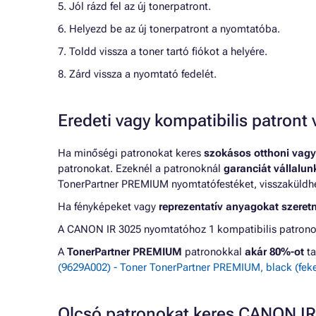
5. Jól rázd fel az új tonerpatront.
6. Helyezd be az új tonerpatront a nyomtatóba.
7. Toldd vissza a toner tartó fiókot a helyére.
8. Zárd vissza a nyomtató fedelét.
Eredeti vagy kompatibilis patron
Ha minőségi patronokat keres
szokásos otthoni vagy
patronokat. Ezeknél a patronoknál
garanciát vállalu
TonerPartner PREMIUM nyomtatófestéket, visszaküldheti
Ha fényképeket vagy
reprezentatív anyagokat szeret
A CANON IR 3025 nyomtatóhoz 1 kompatibilis patronok
A
TonerPartner PREMIUM
patronokkal
akár 80%-ot
ta
(9629A002) - Toner TonerPartner PREMIUM, black (feke
Olcsó patronokat keres CANON I