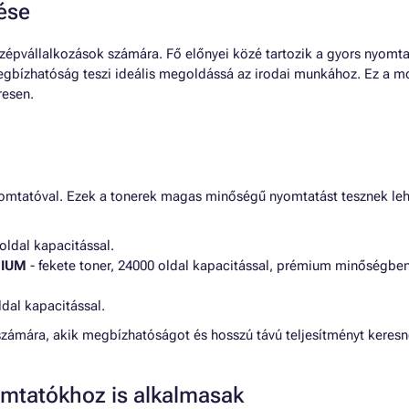
ése
középvállalkozások számára. Fő előnyei közé tartozik a gyors nyo
megbízhatóság teszi ideális megoldássá az irodai munkához. Ez a 
esen.
mtatóval. Ezek a tonerek magas minőségű nyomtatást tesznek leh
oldal kapacitással.
MIUM
- fekete toner, 24000 oldal kapacitással, prémium minőségben
ldal kapacitással.
 számára, akik megbízhatóságot és hosszú távú teljesítményt keres
mtatókhoz is alkalmasak