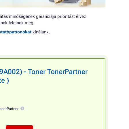
tás minőségének garanciája prioritást élvez
nek felelnek meg.
mtatópatronokat
kínálunk.
A002) - Toner TonerPartner
e )
onerPartner