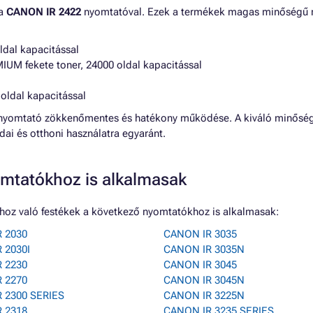
 a
CANON IR 2422
nyomtatóval. Ezek a termékek magas minőségű ny
oldal kapacitással
IUM fekete toner, 24000 oldal kapacitással
 oldal kapacitással
yomtató zökkenőmentes és hatékony működése. A kiváló minőségű
odai és otthoni használatra egyaránt.
mtatókhoz is alkalmasak
hoz való festékek a következő nyomtatókhoz is alkalmasak:
 2030
CANON IR 3035
 2030I
CANON IR 3035N
 2230
CANON IR 3045
 2270
CANON IR 3045N
 2300 SERIES
CANON IR 3225N
 2318
CANON IR 3235 SERIES