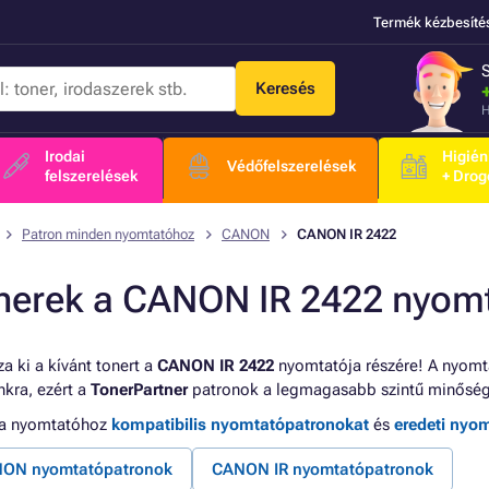
Termék kézbesíté
Keresés
H
Irodai
Higién
Védőfelszerelések
felszerelések
+ Drog
Patron minden nyomtatóhoz
CANON
CANON IR 2422
nerek a CANON IR 2422 nyom
a ki a kívánt tonert a
CANON IR 2422
nyomtatója részére! A nyomta
kra, ezért a
TonerPartner
patronok a legmagasabb szintű minőség
 a nyomtatóhoz
kompatibilis nyomtatópatronokat
és
eredeti nyo
ON nyomtatópatronok
CANON IR nyomtatópatronok