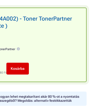
A002) - Toner TonerPartner
e )
onerPartner
Kosárba
80 Ft
ogyan lehet megtakarítani akár 80 %-ot a nyomtatás
sszegéből? Megoldás: alternatív festékkazetták