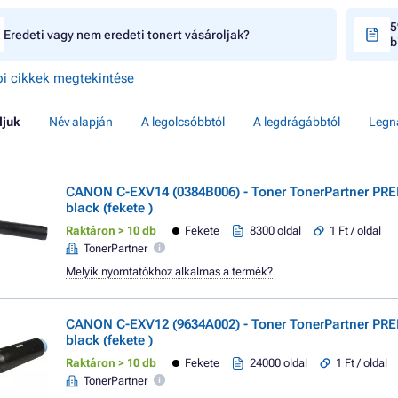
5
Eredeti vagy nem eredeti tonert vásároljak?
b
i cikkek megtekintése
ljuk
Név alapján
A legolcsóbbtól
A legdrágábbtól
Legn
CANON C-EXV14 (0384B006) - Toner TonerPartner PR
black (fekete )
Raktáron > 10 db
Fekete
8300 oldal
1 Ft / oldal
TonerPartner
Melyik nyomtatókhoz alkalmas a termék?
CANON C-EXV12 (9634A002) - Toner TonerPartner PR
black (fekete )
Raktáron > 10 db
Fekete
24000 oldal
1 Ft / oldal
TonerPartner