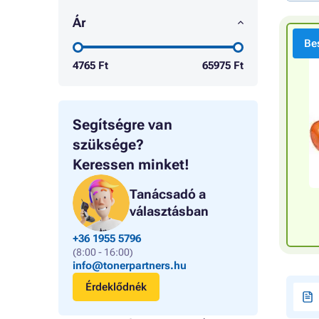
Ár
Bes
4765
Ft
65975
Ft
Segítségre van
szüksége?
Keressen minket!
Tanácsadó a
választásban
+36 1955 5796
(8:00 - 16:00)
info@tonerpartners.hu
Érdeklődnék