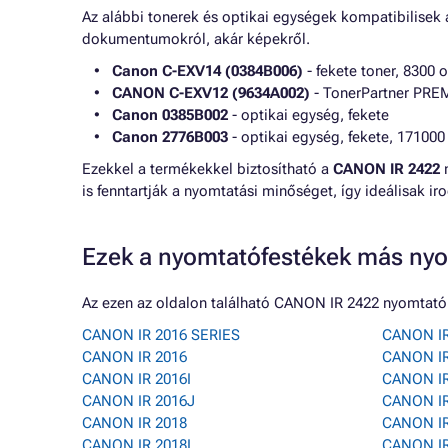
Az alábbi tonerek és optikai egységek kompatibilisek
dokumentumokról, akár képekről.
Canon C-EXV14 (0384B006)
- fekete toner, 8300 
CANON C-EXV12 (9634A002)
- TonerPartner PREM
Canon 0385B002
- optikai egység, fekete
Canon 2776B003
- optikai egység, fekete, 171000
Ezekkel a termékekkel biztosítható a
CANON IR 2422
n
is fenntartják a nyomtatási minőséget, így ideálisak ir
Ezek a nyomtatófestékek más nyo
Az ezen az oldalon található CANON IR 2422 nyomtató
CANON IR 2016 SERIES
CANON IR
CANON IR 2016
CANON IR
CANON IR 2016I
CANON IR
CANON IR 2016J
CANON IR
CANON IR 2018
CANON IR
CANON IR 2018I
CANON IR