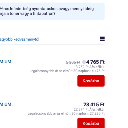
%-os lefedettség nyomtatáskor, avagy mennyi ideig
írja a toner vagy a tintapatron?
agyobb kedvezménytől
4 765 Ft
EMIUM,
5 305 Ft
3 752 Ft Áfa nélkül
Legalacsonyabb ár az elmúlt 30 napban:
4 475 Ft
Kosárba
28 415 Ft
EMIUM,
22 374 Ft Áfa nélkül
Legalacsonyabb ár az elmúlt 30 napban:
27 280 Ft
Kosárba