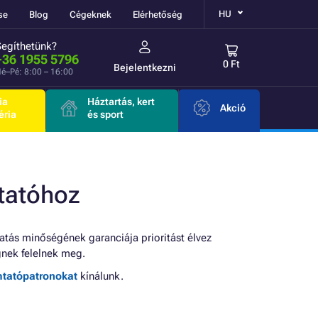
HU
se
Blog
Cégeknek
Elérhetőség
Segíthetünk?
+36 1955 5796
0 Ft
Bejelentkezni
é–Pé: 8:00 – 16:00
ia
Háztartás, kert
Akció
éria
és sport
tatóhoz
tás minőségének garanciája prioritást élvez
nek felelnek meg.
mtatópatronokat
kínálunk.