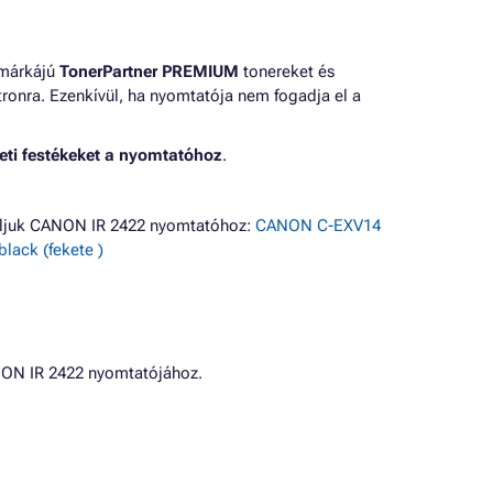
 márkájú
TonerPartner PREMIUM
tonereket és
ronra. Ezenkívül, ha nyomtatója nem fogadja el a
eti festékeket a nyomtatóhoz
.
áljuk CANON IR 2422 nyomtatóhoz:
CANON C-EXV14
ack (fekete )
NON IR 2422 nyomtatójához.