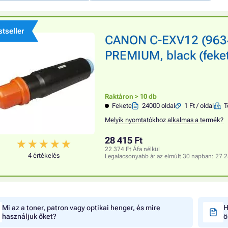
tseller
CANON C-EXV12 (9634
PREMIUM, black (feket
Raktáron > 10 db
Fekete
24000 oldal
1 Ft / oldal
T
Melyik nyomtatókhoz alkalmas a termék?
28 415 Ft
22 374 Ft Áfa nélkül
4 értékelés
Legalacsonyabb ár az elmúlt 30 napban:
27 2
Mi az a toner, patron vagy optikai henger, és mire
H
használjuk őket?
ö