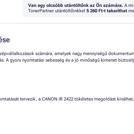
Van egy olcsóbb utántöltőnk az Ön számára.
A mi
TonerPartner utántöltőinkkel
5 260 Ft
-t takaríthat
me
ése
középvállalkozások számára, amelyek nagy mennyiségű dokumentum
tás. A gyors nyomtatási sebesség és a jó minőségű kimenet biztosí
atását tervezik, a CANON IR 2422 tökéletes megoldást kínálhat, 