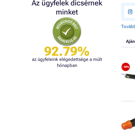
Az ügyfelek dicsérnek
minket
Tovább
Aján
92.79%
az ügyfeleink elégedettsége a múlt
hónapban
- 10%