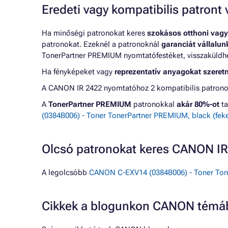
Eredeti vagy kompatibilis patron
Ha minőségi patronokat keres
szokásos otthoni vagy
patronokat. Ezeknél a patronoknál
garanciát vállalu
TonerPartner PREMIUM nyomtatófestéket, visszaküldheti
Ha fényképeket vagy
reprezentatív anyagokat szeret
A CANON IR 2422 nyomtatóhoz 2 kompatibilis patronok
A
TonerPartner PREMIUM
patronokkal
akár 80%-ot
ta
(0384B006) - Toner TonerPartner PREMIUM, black (feke
Olcsó patronokat keres CANON I
A legolcsóbb
CANON C-EXV14 (0384B006) - Toner Tone
Cikkek a blogunkon CANON témá