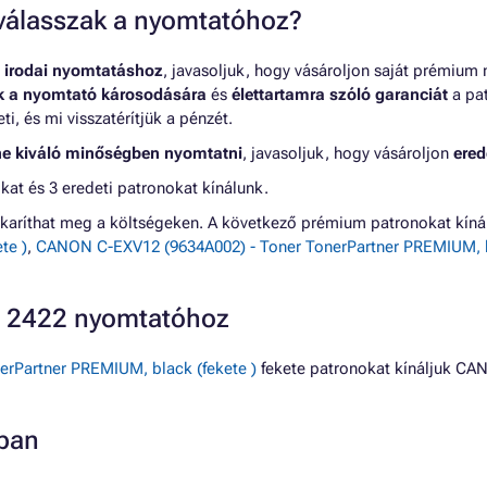
t válasszak a nyomtatóhoz?
 irodai nyomtatáshoz
, javasoljuk, hogy vásároljon saját prémium
nk a nyomtató károsodására
és
élettartamra szóló garanciát
a pat
, és mi visszatérítjük a pénzét.
ne kiváló minőségben nyomtatni
, javasoljuk, hogy vásároljon
ered
at és 3 eredeti patronokat kínálunk.
karíthat meg a költségeken. A következő prémium patronokat kín
te )
,
CANON C-EXV12 (9634A002) - Toner TonerPartner PREMIUM, bl
R 2422 nyomtatóhoz
rPartner PREMIUM, black (fekete )
fekete patronokat kínáljuk CA
ban