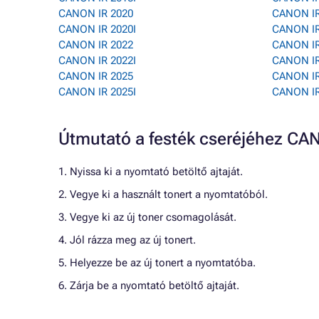
CANON IR 2020
CANON IR
CANON IR 2020I
CANON IR
CANON IR 2022
CANON IR
CANON IR 2022I
CANON IR
CANON IR 2025
CANON IR
CANON IR 2025I
CANON IR
Útmutató a festék cseréjéhez C
1. Nyissa ki a nyomtató betöltő ajtaját.
2. Vegye ki a használt tonert a nyomtatóból.
3. Vegye ki az új toner csomagolását.
4. Jól rázza meg az új tonert.
5. Helyezze be az új tonert a nyomtatóba.
6. Zárja be a nyomtató betöltő ajtaját.