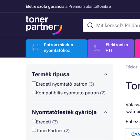
Életre szóló garancia
a Premium utántöltőinkre
Patron minden
Elektronika
nyomtatóhoz
+ IT
Főoldal
Termék típusa
To
Eredeti nyomtató patron
(3)
Kompatibilis nyomtató patron
(2)
Válassz
Nyomtatófesték gyártója
számun
Ehhez
Eredeti
(3)
TonerPartner
(2)
CAN