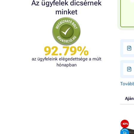
Az ügyfelek dicsérnek
minket
92.79%
az ügyfeleink elégedettsége a múlt
hónapban
Tovább
Aján
- 43%