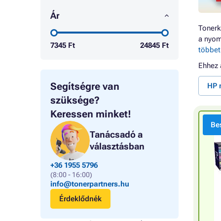
Ár
Tonerk
a nyom
7345
Ft
24845
Ft
többet
Ehhez
Segítségre van
HP 
szüksége?
Keressen minket!
Bes
Tanácsadó a
választásban
+36 1955 5796
(8:00 - 16:00)
info@tonerpartners.hu
Érdeklődnék