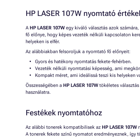
HP LASER 107W nyomtató értéke
A
HP LASER 107W
egy kiváló választás azok számára, 
fő előnye, hogy képes vezeték nélküli kapcsolaton ker
helyeken is elfér.
Az alábbiakban felsoroljuk a nyomtató fő előnyeit:
Gyors és hatékony nyomtatás fekete-fehérben.
Vezeték nélküli nyomtatási képesség, ami megkön
Kompakt méret, ami ideálissá teszi kis helyeken va
Összességében a
HP LASER 107W
tökéletes választás
használatra.
Festékek nyomtatóhoz
Az alábbi tonerek kompatibilisek az
HP LASER 107W
n
A tonerek fekete színű nyomatot eredményeznek, így