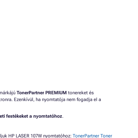
 márkájú
TonerPartner PREMIUM
tonereket és
ronra. Ezenkívül, ha nyomtatója nem fogadja el a
eti festékeket a nyomtatóhoz
.
náljuk HP LASER 107W nyomtatóhoz:
TonerPartner Toner