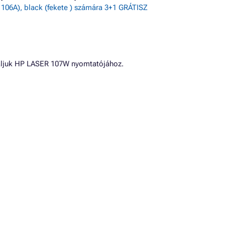
06A), black (fekete ) számára 3+1 GRÁTISZ
áljuk HP LASER 107W nyomtatójához.