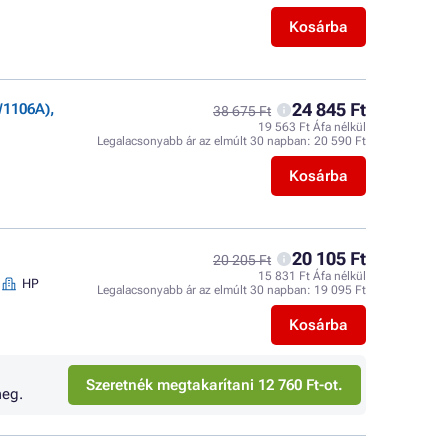
Kosárba
24 845 Ft
W1106A),
38 675 Ft
19 563 Ft Áfa nélkül
Legalacsonyabb ár az elmúlt 30 napban:
20 590 Ft
Kosárba
20 105 Ft
20 205 Ft
15 831 Ft Áfa nélkül
HP
Legalacsonyabb ár az elmúlt 30 napban:
19 095 Ft
Kosárba
Szeretnék megtakarítani 12 760 Ft-ot.
eg.