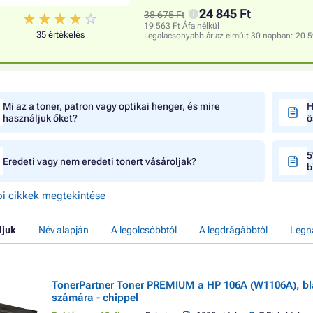
24 845 Ft
38 675 Ft
19 563 Ft Áfa nélkül
35 értékelés
Legalacsonyabb ár az elmúlt 30 napban:
20 5
Mi az a toner, patron vagy optikai henger, és mire
H
használjuk őket?
ö
5
Eredeti vagy nem eredeti tonert vásároljak?
b
i cikkek megtekintése
ljuk
Név alapján
A legolcsóbbtól
A legdrágábbtól
Legn
TonerPartner Toner PREMIUM a HP 106A (W1106A), bla
számára - chippel