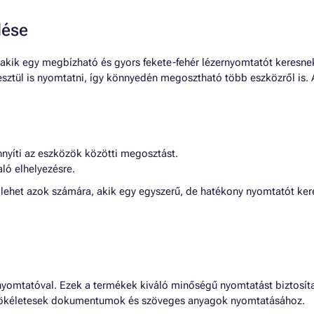
lése
akik egy megbízható és gyors fekete-fehér lézernyomtatót keresnek 
esztül is nyomtatni, így könnyedén megosztható több eszközről is. 
nyíti az eszközök közötti megosztást.
ló elhelyezésre.
 lehet azok számára, akik egy egyszerű, de hatékony nyomtatót kere
yomtatóval. Ezek a termékek kiváló minőségű nyomtatást biztosítana
 tökéletesek dokumentumok és szöveges anyagok nyomtatásához.