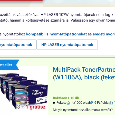
azettáink választékával HP LASER 107W nyomtatójának nem fog kif
tató, hanem a költségvetése számára is. Válasszon egy olyan tonert
 a nyomtatóhoz
kompatibilis nyomtatópatronokat
és
eredeti nyo
nyomtatópatronok
HP LASER nyomtatópatronok
tseller
MultiPack TonerPartn
(W1106A), black (fek
Raktáron > 10 db
Fekete
4x1000 oldal
6 Ft / oldal
Melyik nyomtatókhoz alkalmas a termék?