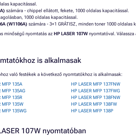
dalas kapacitással.
A)
számára - chippel ellátott, fekete, 1000 oldalas kapacitással.
magolásban, 1000 oldalas kapacitással.
06A (W1106A)
számára - 3+1 GRÁTISZ, minden toner 1000 oldalas ka
gas minőségű nyomtatás az
HP LASER 107W
nyomtatóval. Válassza 
mtatókhoz is alkalmasak
hoz való festékek a következő nyomtatókhoz is alkalmasak:
 MFP 135A
HP LASER MFP 137FNW
R MFP 135AG
HP LASER MFP 137FWG
 MFP 135R
HP LASER MFP 138FNW
R MFP 135W
HP LASER MFP 138FW
R MFP 135WG
HP LASER MFP 138P
P LASER 107W nyomtatóban