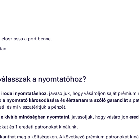
 eloszlassa a port benne.
tan.
t válasszak a nyomtatóhoz?
 irodai nyomtatáshoz
, javasoljuk, hogy vásároljon saját prémium
nk a nyomtató károsodására
és
élettartamra szóló garanciát
a pat
, és mi visszatérítjük a pénzét.
ne kiváló minőségben nyomtatni
, javasoljuk, hogy vásároljon
ered
at és 1 eredeti patronokat kínálunk.
karíthat meg a költségeken. A következő prémium patronokat kí