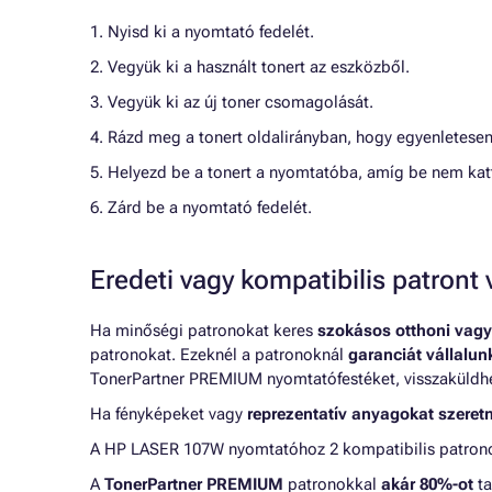
1. Nyisd ki a nyomtató fedelét.
2. Vegyük ki a használt tonert az eszközből.
3. Vegyük ki az új toner csomagolását.
4. Rázd meg a tonert oldalirányban, hogy egyenletesen
5. Helyezd be a tonert a nyomtatóba, amíg be nem kat
6. Zárd be a nyomtató fedelét.
Eredeti vagy kompatibilis patron
Ha minőségi patronokat keres
szokásos otthoni vagy
patronokat. Ezeknél a patronoknál
garanciát vállalu
TonerPartner PREMIUM nyomtatófestéket, visszaküldheti
Ha fényképeket vagy
reprezentatív anyagokat szeret
A HP LASER 107W nyomtatóhoz 2 kompatibilis patronok
A
TonerPartner PREMIUM
patronokkal
akár 80%-ot
ta