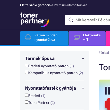
Életre szóló garancia
a Premium utántöltőinkre
Patron minden
Elektronika
nyomtatóhoz
+ IT
Főoldal
Termék típusa
To
Eredeti nyomtató patron
(1)
Kompatibilis nyomtató patron
(2)
Nyomtatófesték gyártója
Eredeti
(1)
TonerPartner
(2)