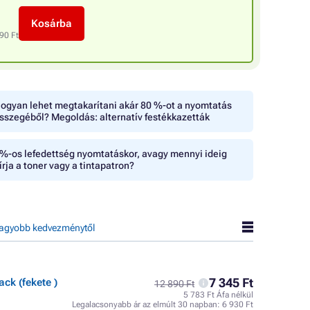
Kosárba
90 Ft
ogyan lehet megtakarítani akár 80 %-ot a nyomtatás
sszegéből? Megoldás: alternatív festékkazetták
%-os lefedettség nyomtatáskor, avagy mennyi ideig
írja a toner vagy a tintapatron?
agyobb kedvezménytől
7 345 Ft
ck (fekete )
12 890 Ft
5 783 Ft Áfa nélkül
Legalacsonyabb ár az elmúlt 30 napban:
6 930 Ft