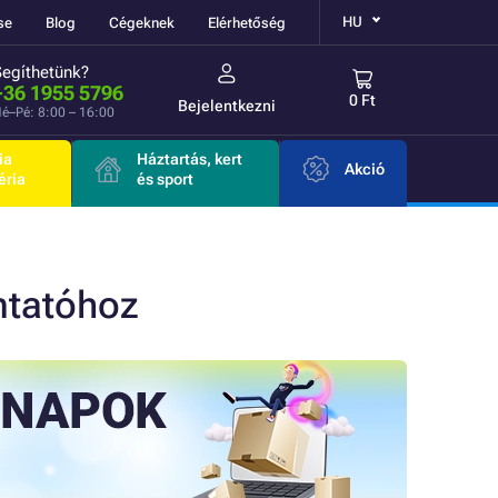
HU
se
Blog
Cégeknek
Elérhetőség
Segíthetünk?
+36 1955 5796
0 Ft
Bejelentkezni
é–Pé: 8:00 – 16:00
ia
Háztartás, kert
Akció
éria
és sport
mtatóhoz