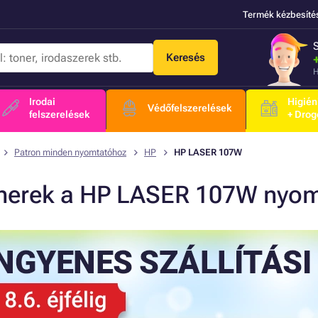
Termék kézbesíté
Keresés
H
Irodai
Higién
Védőfelszerelések
felszerelések
+ Drog
Patron minden nyomtatóhoz
HP
HP LASER 107W
nerek a HP LASER 107W nyo