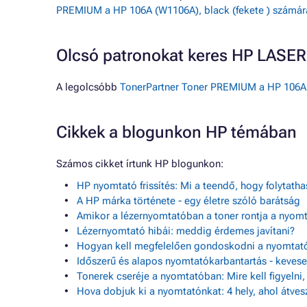
PREMIUM a HP 106A (W1106A), black (fekete ) számára
Olcsó patronokat keres HP LASE
A legolcsóbb
TonerPartner Toner PREMIUM a HP 106A (
Cikkek a blogunkon HP témában
Számos cikket írtunk HP blogunkon:
HP nyomtató frissítés: Mi a teendő, hogy folytath
A HP márka története - egy életre szóló barátság
Amikor a lézernyomtatóban a toner rontja a nyom
Lézernyomtató hibái: meddig érdemes javítani?
Hogyan kell megfelelően gondoskodni a nyomtató
Időszerű és alapos nyomtatókarbantartás - keve
Tonerek cseréje a nyomtatóban: Mire kell figyelni
Hova dobjuk ki a nyomtatónkat: 4 hely, ahol átves