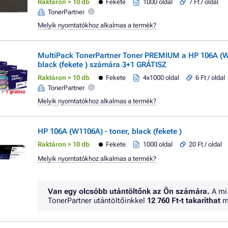
Raktáron > 10 db
Fekete
1000 oldal
7 Ft / oldal
TonerPartner
Melyik nyomtatókhoz alkalmas a termék?
MultiPack TonerPartner Toner PREMIUM a HP 106A (
black (fekete ) számára 3+1 GRÁTISZ
Raktáron > 10 db
Fekete
4x1000 oldal
6 Ft / oldal
TonerPartner
Melyik nyomtatókhoz alkalmas a termék?
HP 106A (W1106A) - toner, black (fekete )
Raktáron > 10 db
Fekete
1000 oldal
20 Ft / oldal
Melyik nyomtatókhoz alkalmas a termék?
Van egy olcsóbb utántöltőnk az Ön számára.
A mi
TonerPartner utántöltőinkkel
12 760 Ft
-t takaríthat
m