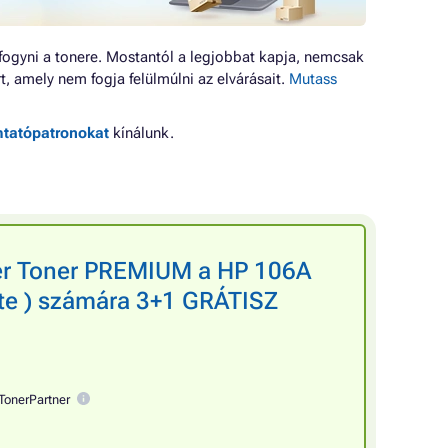
ogyni a tonere. Mostantól a legjobbat kapja, nemcsak
, amely nem fogja felülmúlni az elvárásait.
Mutass
mtatópatronokat
kínálunk.
er Toner PREMIUM a HP 106A
ete ) számára 3+1 GRÁTISZ
TonerPartner