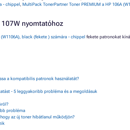
 - chippel
,
MultiPack TonerPartner Toner PREMIUM a HP 106A (W11
R 107W nyomtatóhoz
W1106A), black (fekete ) számára - chippel
fekete patronokat kín
assa a kompatibilis patronok használatát?
tatást - 5 leggyakoribb probléma és a megoldásuk
ról?
sebb probléma
, hogy az új toner hibátlanul működjön?
zik