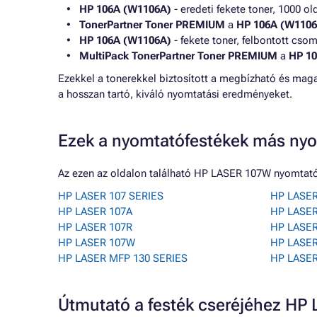
HP 106A (W1106A)
- eredeti fekete toner, 1000 ol
TonerPartner Toner PREMIUM
a
HP 106A (W1106
HP 106A (W1106A)
- fekete toner, felbontott cso
MultiPack TonerPartner Toner PREMIUM
a
HP 1
Ezekkel a tonerekkel biztosított a megbízható és ma
a hosszan tartó, kiváló nyomtatási eredményeket.
Ezek a nyomtatófestékek más nyo
Az ezen az oldalon található HP LASER 107W nyomtató
HP LASER 107 SERIES
HP LASER
HP LASER 107A
HP LASE
HP LASER 107R
HP LASER
HP LASER 107W
HP LASE
HP LASER MFP 130 SERIES
HP LASE
Útmutató a festék cseréjéhez H