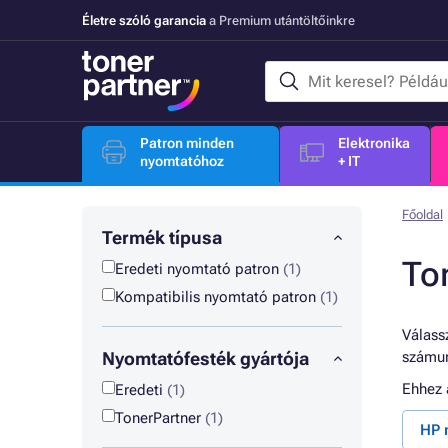
Életre szóló garancia
a Premium utántöltőinkre
Patron minden
Elektronika
nyomtatóhoz
+ IT
Főoldal
Termék típusa
To
Eredeti nyomtató patron
(1)
Kompatibilis nyomtató patron
(1)
Válassz
Nyomtatófesték gyártója
számun
Ehhez
Eredeti
(1)
TonerPartner
(1)
HP 