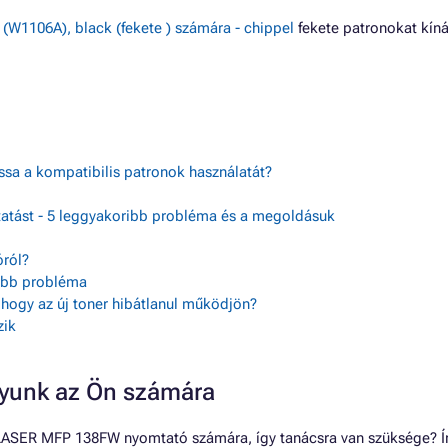
W1106A), black (fekete ) számára - chippel
fekete patronokat kí
assa a kompatibilis patronok használatát?
tatást - 5 leggyakoribb probléma és a megoldásuk
ról?
sebb probléma
, hogy az új toner hibátlanul működjön?
zik
gyunk az Ön számára
LASER MFP 138FW nyomtató számára, így tanácsra van szüksége? Ír