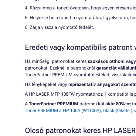
4. Rázza meg a tonert óvatosan, hogy egyenletesen elo
5. Helyezze be a tonert a nyomtatóba, figyelve arra, h
6. Zárja vissza a nyomtató fedelét.
Eredeti vagy kompatibilis patron
Ha minőségi patronokat keres
szokásos otthoni vagy
patronokat. Ezeknél a patronoknál
garanciát vállalu
TonerPartner PREMIUM nyomtatófestéket, visszaküldheti
Ha fényképeket vagy
reprezentatív anyagokat szeret
A HP LASER MFP 138FW nyomtatóhoz 1 kompatibilis pat
A
TonerPartner PREMIUM
patronokkal
akár 80%-ot
ta
Toner PREMIUM a HP 106A (W1106A), black (fekete ) s
Olcsó patronokat keres HP LAS