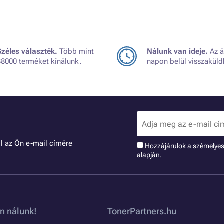
Széles választék.
Több mint
Nálunk van ideje.
Az á
38000 terméket kínálunk.
napon belül visszaküld
l az Ön e-mail címére
Hozzájárulok a szémelye
alapján.
n nálunk!
TonerPartners.hu