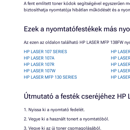
A fent említett toner kódok segítségével egyszerűen m
biztosíthatja nyomtatója hibátlan működését és a nyo
Ezek a nyomtatófestékek más nyo
Az ezen az oldalon található HP LASER MFP 138FW ny
HP LASER 107 SERIES
HP LASER
HP LASER 107A
HP LASE
HP LASER 107R
HP LASER
HP LASER 107W
HP LASE
HP LASER MFP 130 SERIES
HP LASE
Útmutató a festék cseréjéhez H
1. Nyissa ki a nyomtató fedelét.
2. Vegye ki a használt tonert a nyomtatóból.
3. Vegye ki az új toner csomagolásából.