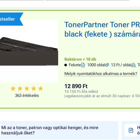
tseller
TonerPartner Toner 
black (fekete ) számár
Raktáron > 10 db
Fekete
1000 oldal
13 Ft / oldal
T
Melyik nyomtatókhoz alkalmas a termék?
12 890 Ft
10 150 Ft Áfa nélkül
363 értékelés
Legalacsonyabb ár az elmúlt 30 napban:
6 93
Mi az a toner, patron vagy optikai henger, és mire
H
használjuk őket?
ö