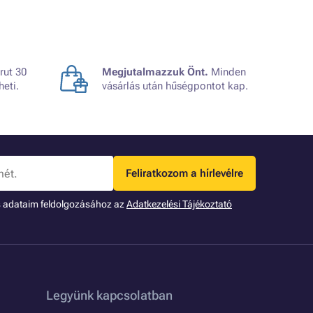
rut 30
Megjutalmazzuk Önt.
Minden
heti.
vásárlás után hűségpontot kap.
Feliratkozom a hírlevélre
s adataim feldolgozásához az
Adatkezelési Tájékoztató
Legyünk kapcsolatban