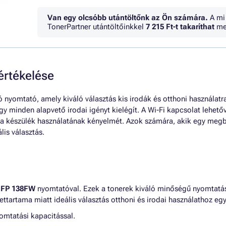
Van egy olcsóbb utántöltőnk az Ön számára.
A mi
TonerPartner utántöltőinkkel
7 215 Ft
-t takaríthat
me
rtékelése
nyomtató, amely kiváló választás kis irodák és otthoni használatra
így minden alapvető irodai igényt kielégít. A Wi-Fi kapcsolat lehet
a készülék használatának kényelmét. Azok számára, akik egy megb
is választás.
MFP 138FW
nyomtatóval. Ezek a tonerek kiváló minőségű nyomtatás
tartama miatt ideális választás otthoni és irodai használathoz egy
yomtatási kapacitással.