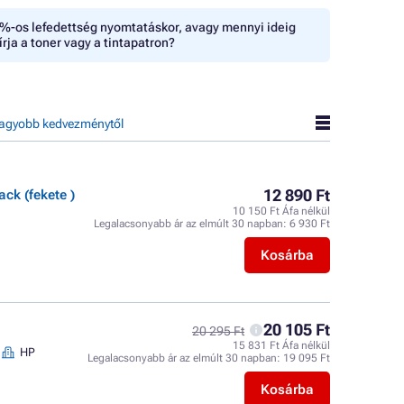
%-os lefedettség nyomtatáskor, avagy mennyi ideig
írja a toner vagy a tintapatron?
agyobb kedvezménytől
12 890 Ft
ck (fekete )
10 150 Ft Áfa nélkül
Legalacsonyabb ár az elmúlt 30 napban:
6 930 Ft
Kosárba
20 105 Ft
20 295 Ft
15 831 Ft Áfa nélkül
HP
Legalacsonyabb ár az elmúlt 30 napban:
19 095 Ft
Kosárba