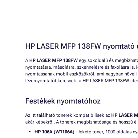
HP LASER MFP 138FW nyomtató é
A
HP LASER MFP 138FW
egy sokoldalú és megbízható 
nyomtatásra, másolásra, szkennelésre és faxolásra is, 
nyomtassanak mobil eszközökről, ami nagyban növeli 
lézernyomtatót keresnek, a HP LASER MFP 138FW ideál
Festékek nyomtatóhoz
Az itt található tonerek kompatibilisek az
HP LASER 
akár képekről. A tonerek megbízhatósága és hosszú élet
HP 106A (W1106A)
- fekete toner, 1000 oldalas n