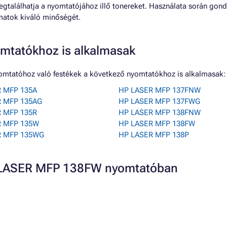
egtalálhatja a nyomtatójához illő tonereket. Használata során gond
matok kiváló minőségét.
mtatókhoz is alkalmasak
omtatóhoz való festékek a következő nyomtatókhoz is alkalmasak:
 MFP 135A
HP LASER MFP 137FNW
R MFP 135AG
HP LASER MFP 137FWG
 MFP 135R
HP LASER MFP 138FNW
R MFP 135W
HP LASER MFP 138FW
R MFP 135WG
HP LASER MFP 138P
P LASER MFP 138FW nyomtatóban