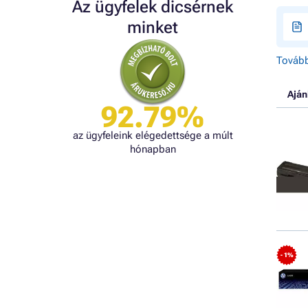
Az ügyfelek dicsérnek
minket
Tovább
Aján
92.79%
az ügyfeleink elégedettsége a múlt
hónapban
- 1%