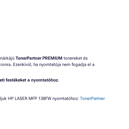
 márkájú
TonerPartner PREMIUM
tonereket és
ronra. Ezenkívül, ha nyomtatója nem fogadja el a
eti festékeket a nyomtatóhoz
.
náljuk HP LASER MFP 138FW nyomtatóhoz:
TonerPartner