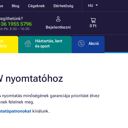
HU
se
Blog
Cégeknek
Elérhetőség
Segíthetünk?
+36 1955 5796
0 Ft
Bejelentkezni
é–Pé: 8:00 – 16:00
ia
Háztartás, kert
Akció
éria
és sport
W nyomtatóhoz
 nyomtatás minőségének garanciája prioritást élvez
nek felelnek meg.
mtatópatronokat
kínálunk.