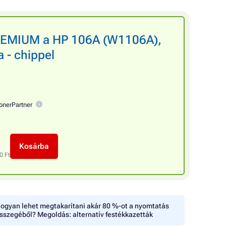
PREMIUM a HP 106A (W1106A),
a - chippel
onerPartner
Kosárba
0 Ft
ogyan lehet megtakarítani akár 80 %-ot a nyomtatás
sszegéből? Megoldás: alternatív festékkazetták