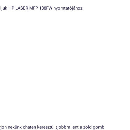
náljuk HP LASER MFP 138FW nyomtatójához.
jon nekünk chaten keresztül (jobbra lent a zöld gomb