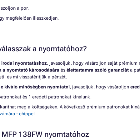
szoljon a por.
ogy megfelelően illeszkedjen.
t válasszak a nyomtatóhoz?
 irodai nyomtatáshoz
, javasoljuk, hogy vásároljon saját prémium
nk a nyomtató károsodására
és
élettartamra szóló garanciát
a pat
, és mi visszatérítjük a pénzét.
ne kiváló minőségben nyomtatni
, javasoljuk, hogy vásároljon
ered
ronokat és 1 eredeti patronokat kínálunk.
karíthat meg a költségeken. A következő prémium patronokat kí
zámára - chippel
ER MFP 138FW nyomtatóhoz