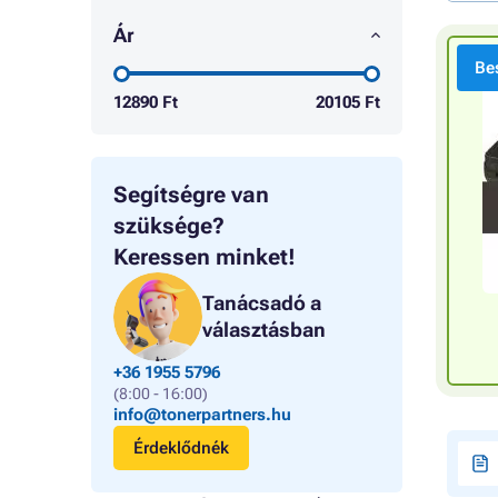
Ár
Bes
12890
Ft
20105
Ft
Segítségre van
szüksége?
Keressen minket!
Tanácsadó a
választásban
+36 1955 5796
(8:00 - 16:00)
info@tonerpartners.hu
Érdeklődnék