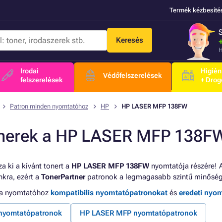
Termék kézbesíté
Keresés
H
Irodai
Higién
Védőfelszerelések
felszerelések
+ Drog
Patron minden nyomtatóhoz
HP
HP LASER MFP 138FW
nerek a HP LASER MFP 138F
a ki a kívánt tonert a
HP LASER MFP 138FW
nyomtatója részére! A
kra, ezért a
TonerPartner
patronok a legmagasabb szintű minőség
 a nyomtatóhoz
kompatibilis nyomtatópatronokat
és
eredeti nyo
nyomtatópatronok
HP LASER MFP nyomtatópatronok