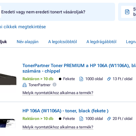
5
Eredeti vagy nem eredeti tonert vásároljak?
b
i cikkek megtekintése
ljuk
Név alapján
A legolcsóbbtól
A legdrágábbtól
Legn
TonerPartner Toner PREMIUM a HP 106A (W1106A), bla
számára - chippel
Raktáron > 10 db
Fekete
1000 oldal
13 Ft / oldal
TonerPartner
Melyik nyomtatókhoz alkalmas a termék?
HP 106A (W1106A) - toner, black (fekete )
Raktáron > 10 db
Fekete
1000 oldal
20 Ft / oldal
Melyik nyomtatókhoz alkalmas a termék?