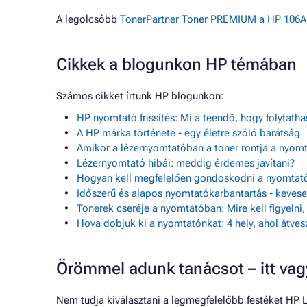
A legolcsóbb
TonerPartner Toner PREMIUM a HP 106A (
Cikkek a blogunkon HP témában
Számos cikket írtunk HP blogunkon:
HP nyomtató frissítés: Mi a teendő, hogy folytath
A HP márka története - egy életre szóló barátság
Amikor a lézernyomtatóban a toner rontja a nyom
Lézernyomtató hibái: meddig érdemes javítani?
Hogyan kell megfelelően gondoskodni a nyomtató
Időszerű és alapos nyomtatókarbantartás - keve
Tonerek cseréje a nyomtatóban: Mire kell figyelni
Hova dobjuk ki a nyomtatónkat: 4 hely, ahol átves
Örömmel adunk tanácsot – itt va
Nem tudja kiválasztani a legmegfelelőbb festéket HP 