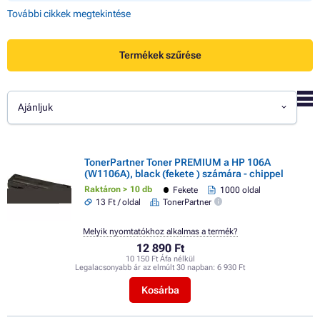
További cikkek megtekintése
Termékek szűrése
Ajánljuk
TonerPartner Toner PREMIUM a HP 106A
(W1106A), black (fekete ) számára - chippel
Raktáron > 10 db
Fekete
1000 oldal
13 Ft / oldal
TonerPartner
Melyik nyomtatókhoz alkalmas a termék?
12 890 Ft
10 150 Ft Áfa nélkül
Legalacsonyabb ár az elmúlt 30 napban:
6 930 Ft
Kosárba