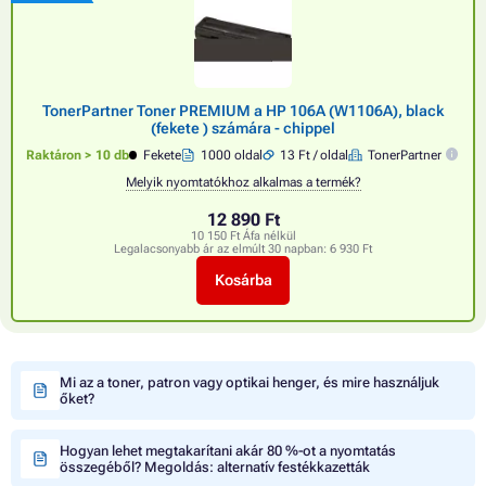
TonerPartner Toner PREMIUM a HP 106A (W1106A), black
(fekete ) számára - chippel
Raktáron > 10 db
Fekete
1000 oldal
13 Ft / oldal
TonerPartner
Melyik nyomtatókhoz alkalmas a termék?
12 890 Ft
10 150 Ft Áfa nélkül
Legalacsonyabb ár az elmúlt 30 napban:
6 930 Ft
Kosárba
Mi az a toner, patron vagy optikai henger, és mire használjuk
őket?
Hogyan lehet megtakarítani akár 80 %-ot a nyomtatás
összegéből? Megoldás: alternatív festékkazetták