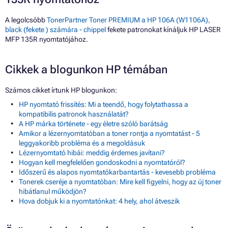
A legolcsóbb
TonerPartner Toner PREMIUM a HP 106A (W1106A),
black (fekete ) számára - chippel
fekete patronokat kínáljuk HP LASER
MFP 135R nyomtatójához.
Cikkek a blogunkon HP témában
Számos cikket írtunk HP blogunkon:
HP nyomtató frissítés: Mi a teendő, hogy folytathassa a
kompatibilis patronok használatát?
A HP márka története - egy életre szóló barátság
Amikor a lézernyomtatóban a toner rontja a nyomtatást - 5
leggyakoribb probléma és a megoldásuk
Lézernyomtató hibái: meddig érdemes javítani?
Hogyan kell megfelelően gondoskodni a nyomtatóról?
Időszerű és alapos nyomtatókarbantartás - kevesebb probléma
Tonerek cseréje a nyomtatóban: Mire kell figyelni, hogy az új toner
hibátlanul működjön?
Hova dobjuk ki a nyomtatónkat: 4 hely, ahol átveszik