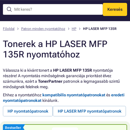
Keresés
Menü
Főoldal
Patron minden nyomtatóhoz
HP
HP LASER MFP 135R
Tonerek a HP LASER MFP
135R nyomtatóhoz
Válassza ki a kívánt tonert a
HP LASER MFP 135R
nyomtatója
részére! A nyomtatás minőségének garanciája prioritást élvez
számunkra, ezért a
TonerPartner
patronok a legmagasabb szintű
minőségnek felelnek meg.
Ehhez a nyomtatóhoz
kompatibilis nyomtatópatronokat
és
eredeti
nyomtatópatronokat
kínálunk.
HP nyomtatópatronok
HP LASER MFP nyomtatópatronok
Bestseller