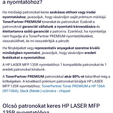
a nyomtatóhoz?
Ha minőségi patronokat keres
szokásos otthoni vagy irodai
nyomtatáshoz
, javasoljuk, hogy vásároljon saját prémium márkájú
TonerPartner PREMIUM
tonereket és patronokat. Ezeknél a
patronoknál
garanciát vállalunk a nyomtató károsodására
és
élettartamra szóló garanciát
a patronra. Ezenkívül, ha nyomtatója
nem fogadja el a TonerPartner PREMIUM nyomtatófestéket,
visszaküldheti, és mi visszatérítjük a pénzét.
Ha fényképeket vagy
reprezentatív anyagokat szeretne kiváló
minőségben nyomtatni
, javasoljuk, hogy vásároljon
eredeti
festékeket a nyomtatóhoz
.
A HP LASER MFP 135R nyomtatóhoz 1 kompatibilis patronokat és 1
eredeti patronokat kínálunk.
A
TonerPartner PREMIUM
patronokkal
akár 80%-ot
takaríthat meg a
költségeken. A következő prémium patronokat kínáljuk HP LASER
MFP 135R nyomtatóhoz:
TonerPartner Toner PREMIUM a HP 106A
(W1106A), black (fekete ) számára - chippel
Olcsó patronokat keres HP LASER MFP
135R nyomtatóhoz