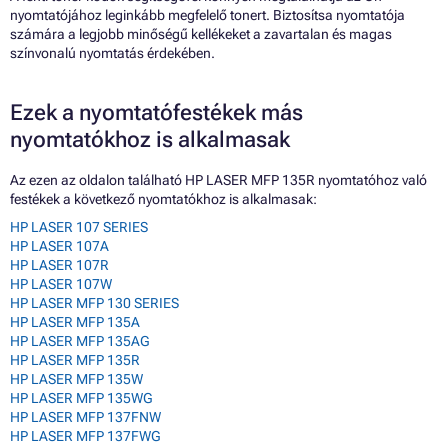
nyomtatójához leginkább megfelelő tonert. Biztosítsa nyomtatója
számára a legjobb minőségű kellékeket a zavartalan és magas
színvonalú nyomtatás érdekében.
Ezek a nyomtatófestékek más
nyomtatókhoz is alkalmasak
Az ezen az oldalon található HP LASER MFP 135R nyomtatóhoz való
festékek a következő nyomtatókhoz is alkalmasak:
HP LASER 107 SERIES
HP LASER 107A
HP LASER 107R
HP LASER 107W
HP LASER MFP 130 SERIES
HP LASER MFP 135A
HP LASER MFP 135AG
HP LASER MFP 135R
HP LASER MFP 135W
HP LASER MFP 135WG
HP LASER MFP 137FNW
HP LASER MFP 137FWG