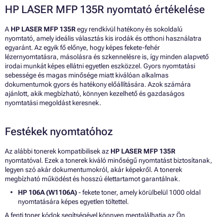
HP LASER MFP 135R nyomtató értékelése
A
HP LASER MFP 135R
egy rendkívül hatékony és sokoldalú
nyomtató, amely ideális választás kis irodák és otthoni használatra
egyaránt. Az egyik fő előnye, hogy képes fekete-fehér
lézernyomtatásra, másolásra és szkennelésre is, így minden alapvető
irodai munkát képes ellátni egyetlen eszközzel. Gyors nyomtatási
sebessége és magas minősége miatt kiválóan alkalmas
dokumentumok gyors és hatékony előállítására. Azok számára
ajánlott, akik megbízható, könnyen kezelhető és gazdaságos
nyomtatási megoldást keresnek.
Festékek nyomtatóhoz
Az alábbi tonerek kompatibilisek az
HP LASER MFP 135R
nyomtatóval. Ezek a tonerek kiváló minőségű nyomtatást biztosítanak,
legyen szó akár dokumentumokról, akár képekről. A tonerek
megbízható működést és hosszú élettartamot garantálnak.
HP 106A (W1106A)
- fekete toner, amely körülbelül 1000 oldal
nyomtatására képes egyetlen töltettel.
A fenti toner kódok segítségével könnyen megtalálhatja az Ön