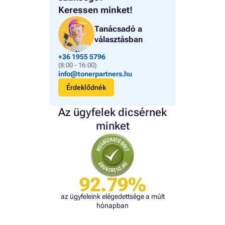
Keressen minket!
Tanácsadó a
választásban
+36 1955 5796
(8:00 - 16:00)
info@tonerpartners.hu
Érdeklődnék
Az ügyfelek dicsérnek
minket
92.79%
az ügyfeleink elégedettsége a múlt
hónapban