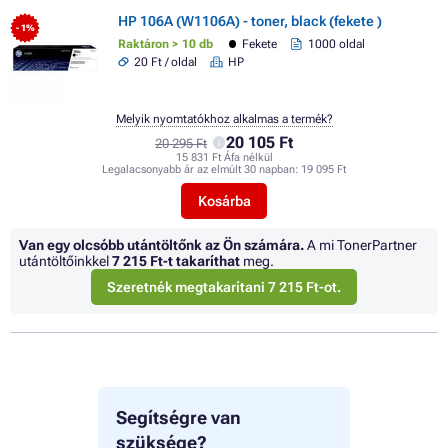
HP 106A (W1106A) - toner, black (fekete )
- 1%
Raktáron > 10 db
Fekete
1000 oldal
20 Ft / oldal
HP
Melyik nyomtatókhoz alkalmas a termék?
20 105 Ft
20 295 Ft
15 831 Ft Áfa nélkül
Legalacsonyabb ár az elmúlt 30 napban:
19 095 Ft
Kosárba
Van egy olcsóbb utántöltőnk az Ön számára.
A mi TonerPartner
utántöltőinkkel
7 215 Ft
-t takaríthat
meg.
Szeretnék megtakarítani 7 215 Ft-ot.
Segítségre van
szüksége?