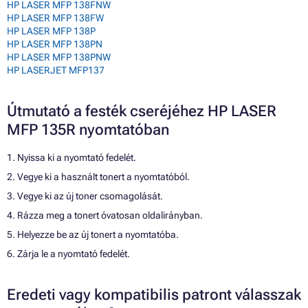
HP LASER MFP 138FNW
HP LASER MFP 138FW
HP LASER MFP 138P
HP LASER MFP 138PN
HP LASER MFP 138PNW
HP LASERJET MFP137
Útmutató a festék cseréjéhez HP LASER
MFP 135R nyomtatóban
1. Nyissa ki a nyomtató fedelét.
2. Vegye ki a használt tonert a nyomtatóból.
3. Vegye ki az új toner csomagolását.
4. Rázza meg a tonert óvatosan oldalirányban.
5. Helyezze be az új tonert a nyomtatóba.
6. Zárja le a nyomtató fedelét.
Eredeti vagy kompatibilis patront válasszak