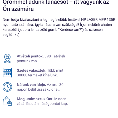
Örömmel adunk tanácsot – itt vagyunk az
Ön számára
Nem tudja kiválasztani a legmegfelelőbb festéket HP LASER MFP 135R
nyomtató számára, így tanácsra van szüksége? Írjon nekünk chaten
keresztül (jobbra lent a zöld gomb "Kérdése van?") és szívesen
segítünk :)
Átvételi pontok.
3981 átvételi
pontunk van.
Széles választék.
Több mint
38000 terméket kínálunk.
Nálunk van ideje.
Az árut 30
napon belül visszaküldheti.
Megjutalmazzuk Önt.
Minden
vásárlás után hűségpontot kap.