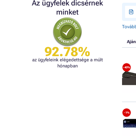
Az ügyfelek dicsérnek
minket
Tovább
Aján
92.78%
az ügyfeleink elégedettsége a múlt
hónapban
- 43%
- 1%