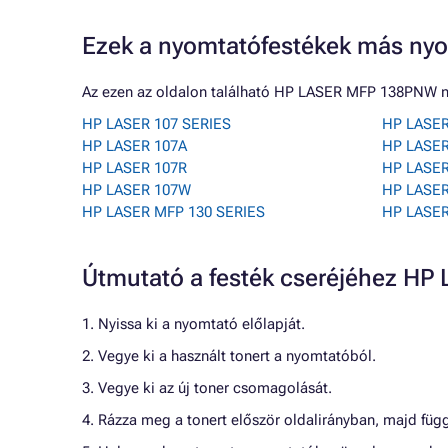
Ezek a nyomtatófestékek más nyo
Az ezen az oldalon található HP LASER MFP 138PNW n
HP LASER 107 SERIES
HP LASER
HP LASER 107A
HP LASE
HP LASER 107R
HP LASER
HP LASER 107W
HP LASE
HP LASER MFP 130 SERIES
HP LASE
Útmutató a festék cseréjéhez 
1. Nyissa ki a nyomtató előlapját.
2. Vegye ki a használt tonert a nyomtatóból.
3. Vegye ki az új toner csomagolását.
4. Rázza meg a tonert először oldalirányban, majd füg