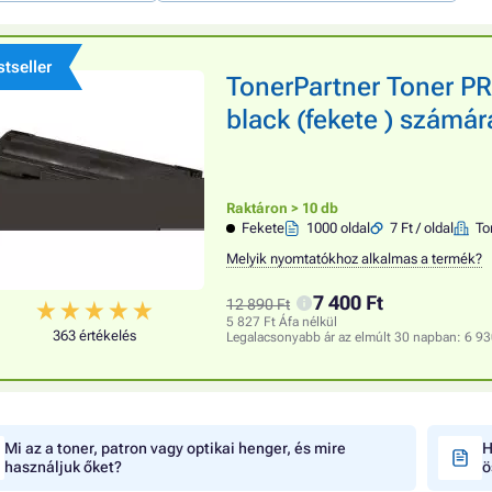
tseller
TonerPartner Toner 
black (fekete ) számár
Raktáron > 10 db
Fekete
1000 oldal
7 Ft / oldal
To
Melyik nyomtatókhoz alkalmas a termék?
7 400 Ft
12 890 Ft
5 827 Ft Áfa nélkül
363 értékelés
Legalacsonyabb ár az elmúlt 30 napban:
6 93
Mi az a toner, patron vagy optikai henger, és mire
H
használjuk őket?
ö