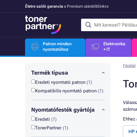
Életre szóló garancia
a Premium utántöltőinkre
Patron minden
Elektronika
nyomtatóhoz
+ IT
Főoldal
Termék típusa
To
Eredeti nyomtató patron
(1)
Kompatibilis nyomtató patron
(1)
Válassz
Nyomtatófesték gyártója
számun
Ehhez
Eredeti
(1)
TonerPartner
(1)
HP 