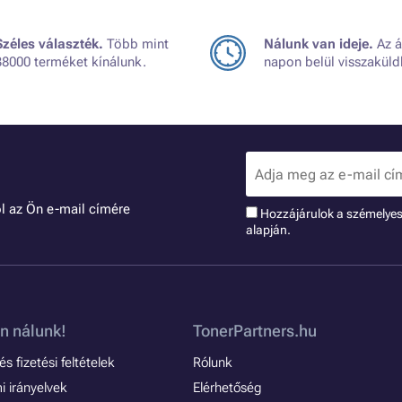
Széles választék.
Több mint
Nálunk van ideje.
Az á
38000 terméket kínálunk.
napon belül visszaküld
l az Ön e-mail címére
Hozzájárulok a szémelye
alapján.
n nálunk!
TonerPartners.hu
s fizetési feltételek
Rólunk
 irányelvek
Elérhetőség