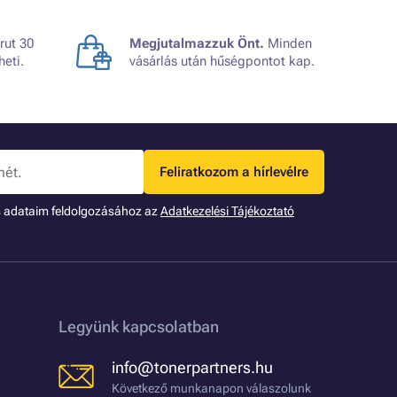
rut 30
Megjutalmazzuk Önt.
Minden
heti.
vásárlás után hűségpontot kap.
Feliratkozom a hírlevélre
s adataim feldolgozásához az
Adatkezelési Tájékoztató
Legyünk kapcsolatban
info@tonerpartners.hu
Következő munkanapon válaszolunk