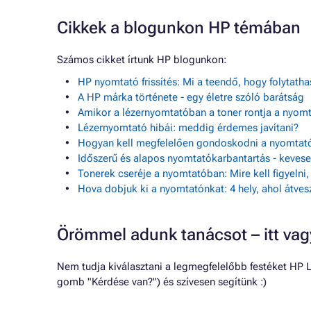
Cikkek a blogunkon HP témában
Számos cikket írtunk HP blogunkon:
HP nyomtató frissítés: Mi a teendő, hogy folytath
A HP márka története - egy életre szóló barátság
Amikor a lézernyomtatóban a toner rontja a nyom
Lézernyomtató hibái: meddig érdemes javítani?
Hogyan kell megfelelően gondoskodni a nyomtató
Időszerű és alapos nyomtatókarbantartás - keve
Tonerek cseréje a nyomtatóban: Mire kell figyelni
Hova dobjuk ki a nyomtatónkat: 4 hely, ahol átves
Örömmel adunk tanácsot – itt va
Nem tudja kiválasztani a legmegfelelőbb festéket HP 
gomb "Kérdése van?") és szívesen segítünk :)