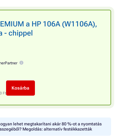
PREMIUM a HP 106A (W1106A),
a - chippel
nerPartner
Kosárba
0 Ft
ogyan lehet megtakarítani akár 80 %-ot a nyomtatás
sszegéből? Megoldás: alternatív festékkazetták