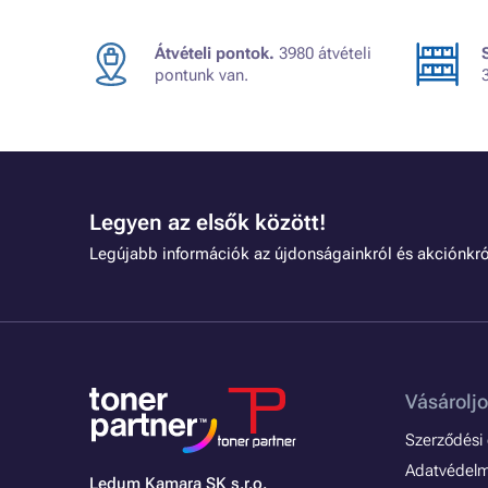
Átvételi pontok.
3980 átvételi
pontunk van.
Legyen az elsők között!
Legújabb információk az újdonságainkról és akciónkró
Vásároljo
Szerződési é
Adatvédelmi
Ledum Kamara SK s.r.o.