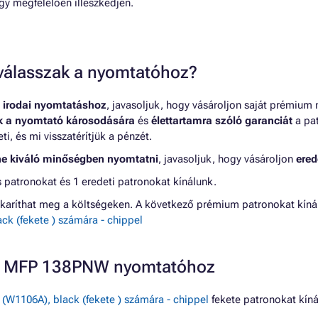
gy megfelelően illeszkedjen.
t válasszak a nyomtatóhoz?
 irodai nyomtatáshoz
, javasoljuk, hogy vásároljon saját prémium
nk a nyomtató károsodására
és
élettartamra szóló garanciát
a pat
, és mi visszatérítjük a pénzét.
ne kiváló minőségben nyomtatni
, javasoljuk, hogy vásároljon
ered
atronokat és 1 eredeti patronokat kínálunk.
karíthat meg a költségeken. A következő prémium patronokat kí
k (fekete ) számára - chippel
ER MFP 138PNW nyomtatóhoz
W1106A), black (fekete ) számára - chippel
fekete patronokat kí