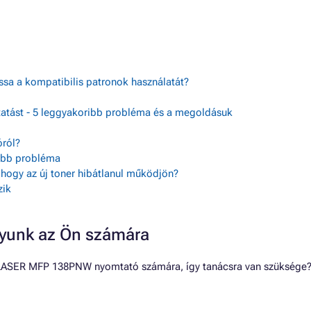
assa a kompatibilis patronok használatát?
tatást - 5 leggyakoribb probléma és a megoldásuk
ról?
sebb probléma
, hogy az új toner hibátlanul működjön?
zik
gyunk az Ön számára
LASER MFP 138PNW nyomtató számára, így tanácsra van szüksége? Ír