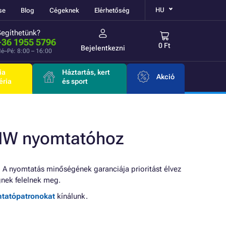
HU
se
Blog
Cégeknek
Elérhetőség
Segíthetünk?
+36 1955 5796
0 Ft
Bejelentkezni
é–Pé: 8:00 – 16:00
ia
Háztartás, kert
Akció
éria
és sport
NW nyomtatóhoz
 A nyomtatás minőségének garanciája prioritást élvez
nek felelnek meg.
mtatópatronokat
kínálunk.