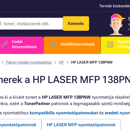
Termék kézbesíté
Keresés
H
Irodai
Higién
Védőfelszerelések
felszerelések
+ Drog
Patron minden nyomtatóhoz
HP
HP LASER MFP 138PNW
nerek a HP LASER MFP 138P
a ki a kívánt tonert a
HP LASER MFP 138PNW
nyomtatója részére!
kra, ezért a
TonerPartner
patronok a legmagasabb szintű minőség
 a nyomtatóhoz
kompatibilis nyomtatópatronokat
és
eredeti nyo
nyomtatópatronok
HP LASER MFP nyomtatópatronok