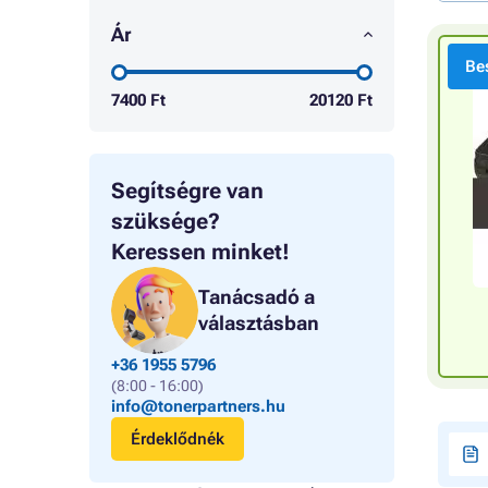
Ár
Bes
7400
Ft
20120
Ft
Segítségre van
szüksége?
Keressen minket!
Tanácsadó a
választásban
+36 1955 5796
(8:00 - 16:00)
info@tonerpartners.hu
Érdeklődnék