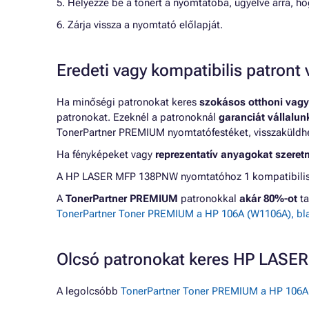
5. Helyezze be a tonert a nyomtatóba, ügyelve arra, ho
6. Zárja vissza a nyomtató előlapját.
Eredeti vagy kompatibilis patron
Ha minőségi patronokat keres
szokásos otthoni vagy
patronokat. Ezeknél a patronoknál
garanciát vállalu
TonerPartner PREMIUM nyomtatófestéket, visszaküldheti
Ha fényképeket vagy
reprezentatív anyagokat szeret
A HP LASER MFP 138PNW nyomtatóhoz 1 kompatibilis p
A
TonerPartner PREMIUM
patronokkal
akár 80%-ot
ta
TonerPartner Toner PREMIUM a HP 106A (W1106A), blac
Olcsó patronokat keres HP LAS
A legolcsóbb
TonerPartner Toner PREMIUM a HP 106A (