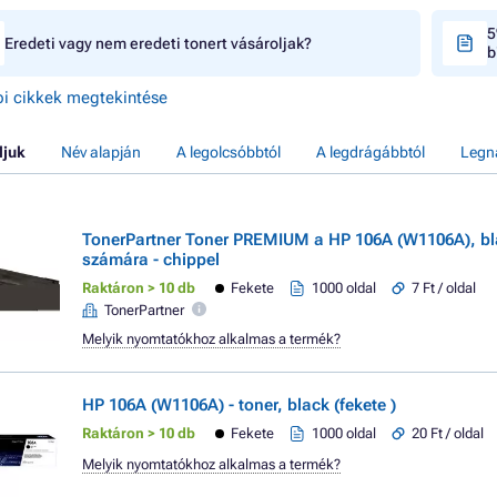
5
Eredeti vagy nem eredeti tonert vásároljak?
b
i cikkek megtekintése
ljuk
Név alapján
A legolcsóbbtól
A legdrágábbtól
Legn
TonerPartner Toner PREMIUM a HP 106A (W1106A), bla
számára - chippel
Raktáron > 10 db
Fekete
1000 oldal
7 Ft / oldal
TonerPartner
Melyik nyomtatókhoz alkalmas a termék?
HP 106A (W1106A) - toner, black (fekete )
Raktáron > 10 db
Fekete
1000 oldal
20 Ft / oldal
Melyik nyomtatókhoz alkalmas a termék?