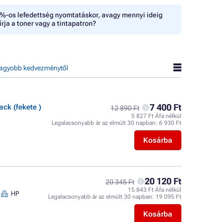
%-os lefedettség nyomtatáskor, avagy mennyi ideig
írja a toner vagy a tintapatron?
agyobb kedvezménytől
7 400 Ft
ck (fekete )
12 890 Ft
5 827 Ft Áfa nélkül
Legalacsonyabb ár az elmúlt 30 napban:
6 930 Ft
Kosárba
20 120 Ft
20 345 Ft
15 843 Ft Áfa nélkül
HP
Legalacsonyabb ár az elmúlt 30 napban:
19 095 Ft
Kosárba