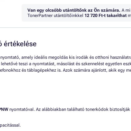
Van egy olcsóbb utántöltőnk az Ön számára.
A mi
TonerPartner utántöltőinkkel
12 720 Ft
-t takaríthat
m
értékelése
nyomtató, amely ideális megoldás kis irodák és otthoni használatr
lehetővé teszi a nyomtatást, másolást és szkennelést egyetlen es
lefonokhoz és táblagépekhez is. Azok számára ajánlott, akik egy 
8PNW
nyomtatóval. Az alábbiakban található tonerkódok biztosítjá
pacitással.