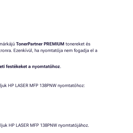
 márkájú
TonerPartner PREMIUM
tonereket és
ronra. Ezenkívül, ha nyomtatója nem fogadja el a
eti festékeket a nyomtatóhoz
.
náljuk HP LASER MFP 138PNW nyomtatóhoz:
náljuk HP LASER MFP 138PNW nyomtatójához.