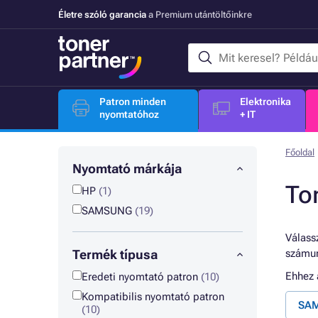
Életre szóló garancia
a Premium utántöltőinkre
Patron minden
Elektronika
nyomtatóhoz
+ IT
Főoldal
Nyomtató márkája
To
HP
(1)
SAMSUNG
(19)
Válassz
Termék típusa
számun
Ehhez
Eredeti nyomtató patron
(10)
Kompatibilis nyomtató patron
SAM
(10)