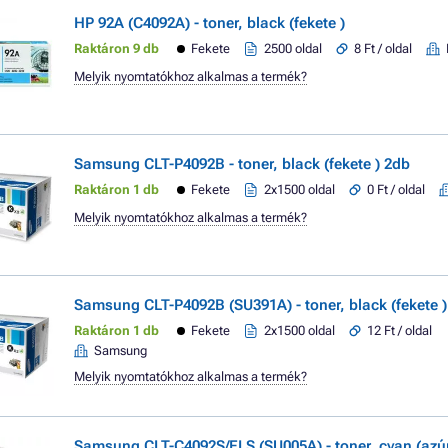
HP 92A (C4092A) - toner, black (fekete )
Raktáron 9 db
Fekete
2500 oldal
8 Ft / oldal
Melyik nyomtatókhoz alkalmas a termék?
Samsung CLT-P4092B - toner, black (fekete ) 2db
Raktáron 1 db
Fekete
2x1500 oldal
0 Ft / oldal
Melyik nyomtatókhoz alkalmas a termék?
Samsung CLT-P4092B (SU391A) - toner, black (fekete )
Raktáron 1 db
Fekete
2x1500 oldal
12 Ft / oldal
Samsung
Melyik nyomtatókhoz alkalmas a termék?
Samsung CLT-C4092S/ELS (SU005A) - toner, cyan (azú