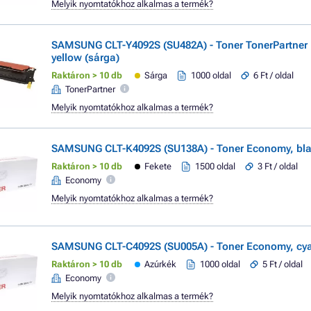
Melyik nyomtatókhoz alkalmas a termék?
SAMSUNG CLT-Y4092S (SU482A) - Toner TonerPartne
yellow (sárga)
Raktáron > 10 db
Sárga
1000 oldal
6 Ft / oldal
TonerPartner
Melyik nyomtatókhoz alkalmas a termék?
SAMSUNG CLT-K4092S (SU138A) - Toner Economy, blac
Raktáron > 10 db
Fekete
1500 oldal
3 Ft / oldal
Economy
Melyik nyomtatókhoz alkalmas a termék?
SAMSUNG CLT-C4092S (SU005A) - Toner Economy, cya
Raktáron > 10 db
Azúrkék
1000 oldal
5 Ft / oldal
Economy
Melyik nyomtatókhoz alkalmas a termék?