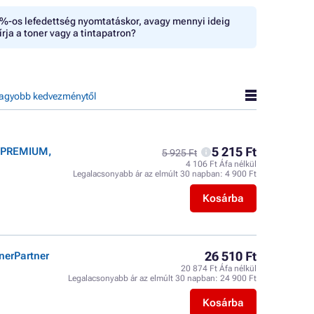
%-os lefedettség nyomtatáskor, avagy mennyi ideig
írja a toner vagy a tintapatron?
agyobb kedvezménytől
5 215 Ft
r PREMIUM,
5 925 Ft
4 106 Ft Áfa nélkül
Legalacsonyabb ár az elmúlt 30 napban:
4 900 Ft
Kosárba
26 510 Ft
nerPartner
20 874 Ft Áfa nélkül
Legalacsonyabb ár az elmúlt 30 napban:
24 900 Ft
Kosárba