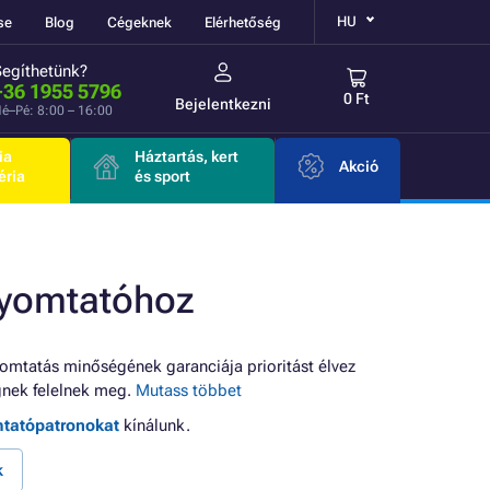
HU
se
Blog
Cégeknek
Elérhetőség
Segíthetünk?
+36 1955 5796
0 Ft
Bejelentkezni
é–Pé: 8:00 – 16:00
ia
Háztartás, kert
Akció
éria
és sport
yomtatóhoz
omtatás minőségének garanciája prioritást élvez
nek felelnek meg.
Mutass többet
mtatópatronokat
kínálunk.
k