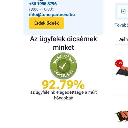
+36 1955 5796
(8:00 - 16:00)
info@tonerpartners.hu
Érdeklődnék
Tovább
Az ügyfelek dicsérnek
Aján
minket
- 12%
92.79%
az ügyfeleink elégedettsége a múlt
hónapban