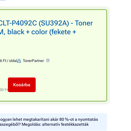
LT-P4092C (SU392A) - Toner
 black + color (fekete +
6 Ft / oldal
TonerPartner
Kosárba
00 Ft
ogyan lehet megtakarítani akár 80 %-ot a nyomtatás
sszegéből? Megoldás: alternatív festékkazetták