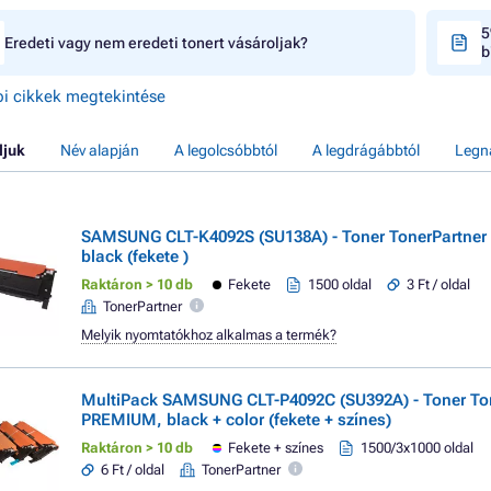
5
Eredeti vagy nem eredeti tonert vásároljak?
b
i cikkek megtekintése
ljuk
Név alapján
A legolcsóbbtól
A legdrágábbtól
Legn
SAMSUNG CLT-K4092S (SU138A) - Toner TonerPartne
black (fekete )
Raktáron > 10 db
Fekete
1500 oldal
3 Ft / oldal
TonerPartner
Melyik nyomtatókhoz alkalmas a termék?
MultiPack SAMSUNG CLT-P4092C (SU392A) - Toner To
PREMIUM, black + color (fekete + színes)
Raktáron > 10 db
Fekete + színes
1500/3x1000 oldal
6 Ft / oldal
TonerPartner