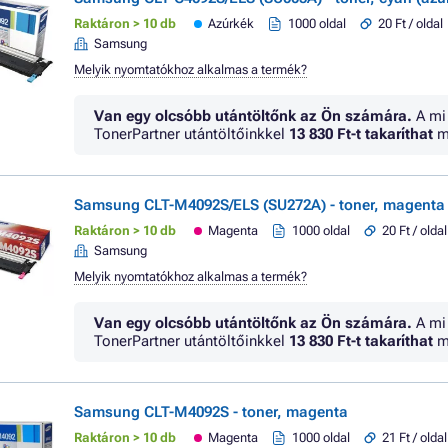
Raktáron > 10 db
Azúrkék
1000 oldal
20 Ft / oldal
Samsung
Melyik nyomtatókhoz alkalmas a termék?
Van egy olcsóbb utántöltőnk az Ön számára.
A mi
TonerPartner utántöltőinkkel
13 830 Ft
-t takaríthat
m
Samsung CLT-M4092S/ELS (SU272A) - toner, magenta
Raktáron > 10 db
Magenta
1000 oldal
20 Ft / oldal
Samsung
Melyik nyomtatókhoz alkalmas a termék?
Van egy olcsóbb utántöltőnk az Ön számára.
A mi
TonerPartner utántöltőinkkel
13 830 Ft
-t takaríthat
m
Samsung CLT-M4092S - toner, magenta
Raktáron > 10 db
Magenta
1000 oldal
21 Ft / oldal