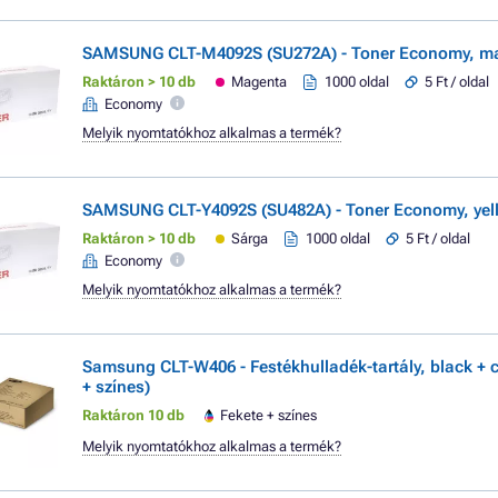
SAMSUNG CLT-M4092S (SU272A) - Toner Economy, m
Raktáron > 10 db
Magenta
1000 oldal
5 Ft / oldal
Economy
Melyik nyomtatókhoz alkalmas a termék?
SAMSUNG CLT-Y4092S (SU482A) - Toner Economy, yell
Raktáron > 10 db
Sárga
1000 oldal
5 Ft / oldal
Economy
Melyik nyomtatókhoz alkalmas a termék?
Samsung CLT-W406 - Festékhulladék-tartály, black + c
+ színes)
Raktáron 10 db
Fekete + színes
Melyik nyomtatókhoz alkalmas a termék?