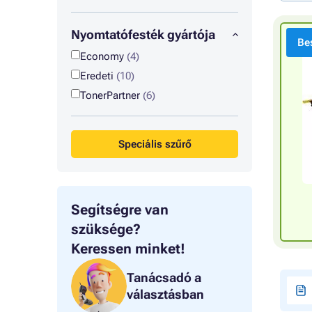
Nyomtatófesték gyártója
Bes
Economy
(4)
Eredeti
(10)
TonerPartner
(6)
Speciális szűrő
Segítségre van
szüksége?
Keressen minket!
Tanácsadó a
választásban