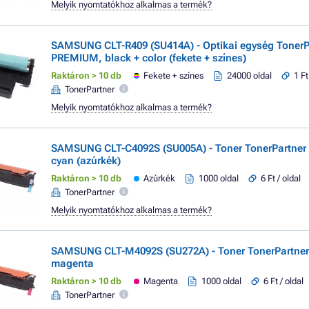
Melyik nyomtatókhoz alkalmas a termék?
SAMSUNG CLT-R409 (SU414A) - Optikai egység TonerP
PREMIUM, black + color (fekete + színes)
Raktáron > 10 db
Fekete + színes
24000 oldal
1 Ft
TonerPartner
Melyik nyomtatókhoz alkalmas a termék?
SAMSUNG CLT-C4092S (SU005A) - Toner TonerPartne
cyan (azúrkék)
Raktáron > 10 db
Azúrkék
1000 oldal
6 Ft / oldal
TonerPartner
Melyik nyomtatókhoz alkalmas a termék?
SAMSUNG CLT-M4092S (SU272A) - Toner TonerPartne
magenta
Raktáron > 10 db
Magenta
1000 oldal
6 Ft / oldal
TonerPartner