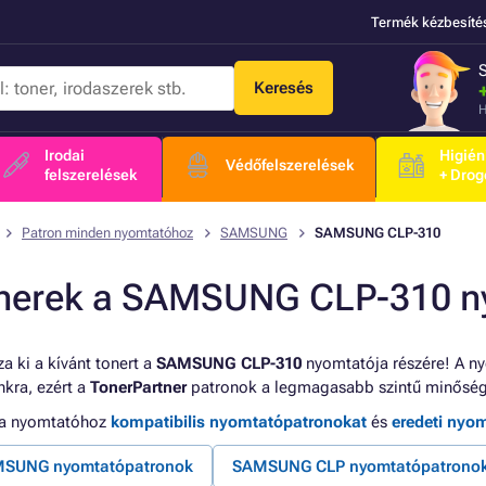
Termék kézbesíté
Keresés
H
Irodai
Higién
Védőfelszerelések
felszerelések
+ Drog
Patron minden nyomtatóhoz
SAMSUNG
SAMSUNG CLP-310
nerek a SAMSUNG CLP-310 n
a ki a kívánt tonert a
SAMSUNG CLP-310
nyomtatója részére! A ny
kra, ezért a
TonerPartner
patronok a legmagasabb szintű minőség
 a nyomtatóhoz
kompatibilis nyomtatópatronokat
és
eredeti nyo
SUNG nyomtatópatronok
SAMSUNG CLP nyomtatópatrono