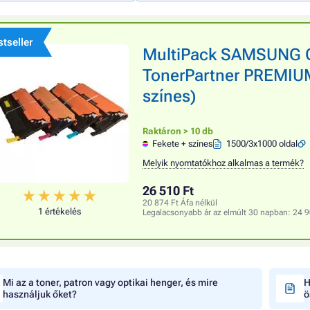
tseller
MultiPack SAMSUNG C
TonerPartner PREMIUM,
színes)
Raktáron > 10 db
Fekete + színes
1500/3x1000 oldal
Melyik nyomtatókhoz alkalmas a termék?
26 510 Ft
20 874 Ft Áfa nélkül
1 értékelés
Legalacsonyabb ár az elmúlt 30 napban:
24 9
Mi az a toner, patron vagy optikai henger, és mire
H
használjuk őket?
ö