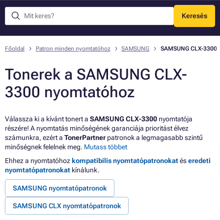
Keresés
Menü
Főoldal
Patron minden nyomtatóhoz
SAMSUNG
SAMSUNG CLX-3300
Tonerek a SAMSUNG CLX-
3300 nyomtatóhoz
Válassza ki a kívánt tonert a
SAMSUNG CLX-3300
nyomtatója
részére! A nyomtatás minőségének garanciája prioritást élvez
számunkra, ezért a
TonerPartner
patronok a legmagasabb szintű
minőségnek felelnek meg.
Mutass többet
Ehhez a nyomtatóhoz
kompatibilis nyomtatópatronokat
és
eredeti
nyomtatópatronokat
kínálunk.
SAMSUNG nyomtatópatronok
SAMSUNG CLX nyomtatópatronok