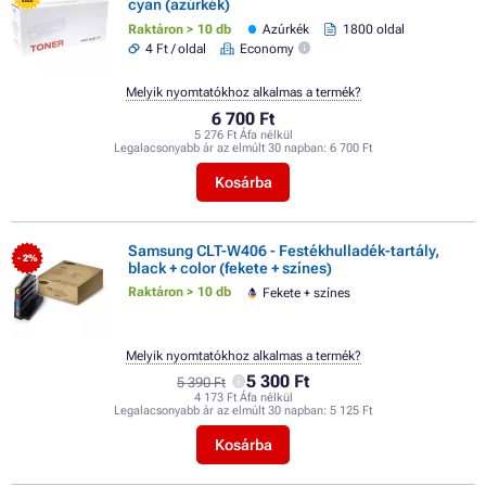
cyan (azúrkék)
SALE
Raktáron > 10 db
Azúrkék
1800 oldal
4 Ft / oldal
Economy
Melyik nyomtatókhoz alkalmas a termék?
6 700 Ft
5 276 Ft Áfa nélkül
Legalacsonyabb ár az elmúlt 30 napban:
6 700 Ft
Kosárba
Samsung CLT-W406 - Festékhulladék-tartály,
- 2%
black + color (fekete + színes)
Raktáron > 10 db
Fekete + színes
Melyik nyomtatókhoz alkalmas a termék?
5 300 Ft
5 390 Ft
4 173 Ft Áfa nélkül
Legalacsonyabb ár az elmúlt 30 napban:
5 125 Ft
Kosárba