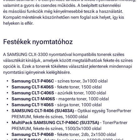
valamint a gyors és csendes működés. A beépített szkennelési
és másolási funkciók még kényelmesebbé teszik a használatát.
Kompakt méretének köszönhetően nem foglal sok helyet, így kis
helyeken is elfér.
Festékek nyomtatóhoz
A SAMSUNG CLX-3300 nyomtatóval kompatibilis tonerek széles
választékát kínáljuk, amelyek között megtalálhatóak fekete és színes
opciók is. Ezek a tonerek tökéletes választást jelentenek mindennapi
nyomtatási igényeinek kielégítésére.
Samsung CLT-P406C
- színes toner, 3x1000 oldal
Samsung CLT-K406S
- fekete toner, 1500 oldal
Samsung CLT-C406S
- azúrkék toner, 1000 oldal
Samsung CLT-M406S
- magenta toner, 1000 oldal
Samsung CLT-Y406S
- sárga toner, 1000 oldal
SAMSUNG CLT-R406 (SU403A)
- Optikai egység TonerPartner
PREMIUM, fekete és színes, 16000 oldal
MultiPack SAMSUNG CLT-P406C (SU375A)
- TonerPartner
PREMIUM, fekete és színes, 1500/3x1000 oldal
Samsung CLT-P406B
- fekete toner, 2db, 2x1500 oldal