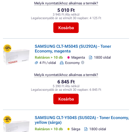
Melyik nyomtatókhoz alkalmas a termék?
5 010 Ft
3 945 Ft Áfa nélkül
Legalacsonyabb ár az elmúlt 30 napban:
4 125 Ft
Kosárba
SAMSUNG CLT-M504S (SU292A) - Toner
FLASH
- 54%
Economy, magenta
SALE
Raktáron > 10 db
Magenta
1800 oldal
4 Ft / oldal
Economy
Melyik nyomtatókhoz alkalmas a termék?
6 845 Ft
5 390 Ft Áfa nélkül
Legalacsonyabb ár az elmúlt 30 napban:
6 845 Ft
Kosárba
SAMSUNG CLT-Y504S (SU502A) - Toner Economy,
FLASH
- 42%
yellow (sárga)
SALE
Raktáron > 10 db
Sárga
1800 oldal