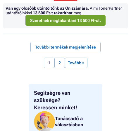
Van egy olcsóbb utántöltőnk az Ön számára.
A mi TonerPartner
utántöltőinkkel
13 500 Ft
-t takaríthat
meg.
Szeretnék megtakarítani 13 500 Ft-ot.
További termékek megjelenítése
1
2
Tovább »
Segítségre van
szüksége?
Keressen minket!
Tanácsadó a
választásban