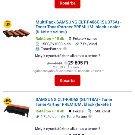
Kosárba
MultiPack SAMSUNG CLT-P406C (SU375A) -
FLASH
- 4%
Toner TonerPartner PREMIUM, black + color
SALE
(fekete + színes)
Raktáron > 10 db
Fekete + színes
1500/3x1000 oldal
7 Ft / oldal
TonerPartner
Melyik nyomtatókhoz alkalmas a termék?
29 895 Ft
31 141 Ft
23 539 Ft Áfa nélkül
Legalacsonyabb ár az elmúlt 30 napban:
25 620 Ft
Kosárba
SAMSUNG CLT-K406S (SU118A) - Toner
FLASH
- 33%
TonerPartner PREMIUM, black (fekete )
SALE
Raktáron > 10 db
Fekete
1500 oldal
4 Ft / oldal
TonerPartner
Melyik nyomtatókhoz alkalmas a termék?