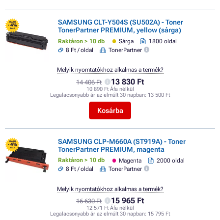
SAMSUNG CLT-Y504S (SU502A) - Toner
FLASH
- 4%
TonerPartner PREMIUM, yellow (sárga)
SALE
Raktáron > 10 db
Sárga
1800 oldal
8 Ft / oldal
TonerPartner
Melyik nyomtatókhoz alkalmas a termék?
13 830 Ft
14 406 Ft
10 890 Ft Áfa nélkül
Legalacsonyabb ár az elmúlt 30 napban:
13 500 Ft
Kosárba
SAMSUNG CLP-M660A (ST919A) - Toner
FLASH
- 4%
TonerPartner PREMIUM, magenta
SALE
Raktáron > 10 db
Magenta
2000 oldal
8 Ft / oldal
TonerPartner
Melyik nyomtatókhoz alkalmas a termék?
15 965 Ft
16 630 Ft
12 571 Ft Áfa nélkül
Legalacsonyabb ár az elmúlt 30 napban:
15 795 Ft