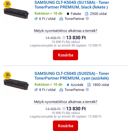
SAMSUNG CLT-K504S (SU158A) - Toner
FLASH
- 4%
TonerPartner PREMIUM, black (fekete )
SALE
Raktáron > 10 db
Fekete
2500 oldal
6 Ft / oldal
TonerPartner
Melyik nyomtatókhoz alkalmas a termék?
13 830 Ft
14 406 Ft
10 890 Ft Áfa nélkül
Legalacsonyabb ár az elmúlt 30 napban:
13 500 Ft
Kosárba
SAMSUNG CLT-C504S (SU025A) - Toner
FLASH
- 4%
TonerPartner PREMIUM, cyan (azúrkék)
SALE
Raktáron > 10 db
Azúrkék
1800 oldal
8 Ft / oldal
TonerPartner
Melyik nyomtatókhoz alkalmas a termék?
13 830 Ft
14 406 Ft
10 890 Ft Áfa nélkül
Legalacsonyabb ár az elmúlt 30 napban:
13 500 Ft
Kosárba