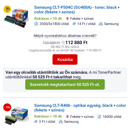
Samsung CLT-P504C (SU400A) - toner, black +
FLASH
- 9%
color (fekete + színes)
SALE
Raktáron > 10 db
Fekete + színes
2500/3x1800 oldal
14 Ft / oldal
Samsung
Melyik nyomtatókhoz alkalmas a termék?
112 880 Ft
123 600 Ft
88 882 Ft Áfa nélkül
Legalacsonyabb ár az elmúlt 30 napban:
110 680 Ft
Kosárba
Van egy olcsóbb utántöltőnk az Ön számára.
A mi TonerPartner
utántöltőinkkel
50 525 Ft
-t takaríthat
meg.
Szeretnék megtakarítani 50 525 Ft-ot.
Samsung CLT-R406 - optikai egység, black + color
- 1%
(fekete + színes)
Raktáron > 10 db
Fekete + színes
16000 oldal
3 Ft / oldal
Samsung