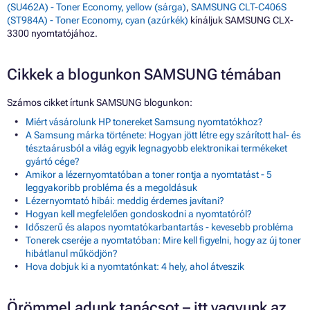
(SU462A) - Toner Economy, yellow (sárga)
,
SAMSUNG CLT-C406S
(ST984A) - Toner Economy, cyan (azúrkék)
kínáljuk SAMSUNG CLX-
3300 nyomtatójához.
Cikkek a blogunkon SAMSUNG témában
Számos cikket írtunk SAMSUNG blogunkon:
Miért vásárolunk HP tonereket Samsung nyomtatókhoz?
A Samsung márka története: Hogyan jött létre egy szárított hal- és
tésztaárusból a világ egyik legnagyobb elektronikai termékeket
gyártó cége?
Amikor a lézernyomtatóban a toner rontja a nyomtatást - 5
leggyakoribb probléma és a megoldásuk
Lézernyomtató hibái: meddig érdemes javítani?
Hogyan kell megfelelően gondoskodni a nyomtatóról?
Időszerű és alapos nyomtatókarbantartás - kevesebb probléma
Tonerek cseréje a nyomtatóban: Mire kell figyelni, hogy az új toner
hibátlanul működjön?
Hova dobjuk ki a nyomtatónkat: 4 hely, ahol átveszik
Örömmel adunk tanácsot – itt vagyunk az