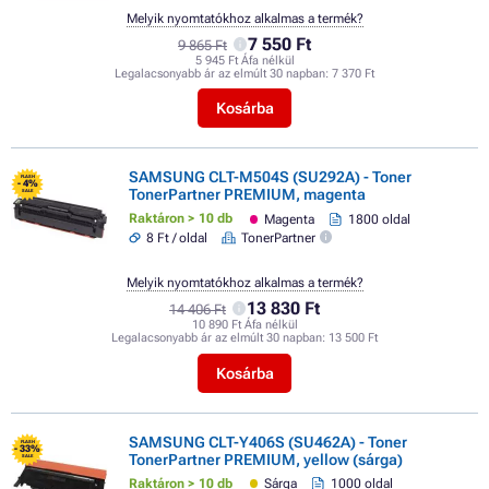
Melyik nyomtatókhoz alkalmas a termék?
7 550 Ft
9 865 Ft
5 945 Ft Áfa nélkül
Legalacsonyabb ár az elmúlt 30 napban:
7 370 Ft
Kosárba
SAMSUNG CLT-M504S (SU292A) - Toner
FLASH
- 4%
TonerPartner PREMIUM, magenta
SALE
Raktáron > 10 db
Magenta
1800 oldal
8 Ft / oldal
TonerPartner
Melyik nyomtatókhoz alkalmas a termék?
13 830 Ft
14 406 Ft
10 890 Ft Áfa nélkül
Legalacsonyabb ár az elmúlt 30 napban:
13 500 Ft
Kosárba
SAMSUNG CLT-Y406S (SU462A) - Toner
FLASH
- 33%
TonerPartner PREMIUM, yellow (sárga)
SALE
Raktáron > 10 db
Sárga
1000 oldal