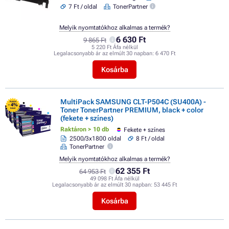
7 Ft / oldal
TonerPartner
Melyik nyomtatókhoz alkalmas a termék?
6 630 Ft
9 865 Ft
5 220 Ft Áfa nélkül
Legalacsonyabb ár az elmúlt 30 napban:
6 470 Ft
Kosárba
MultiPack SAMSUNG CLT-P504C (SU400A) -
FLASH
- 4%
Toner TonerPartner PREMIUM, black + color
SALE
(fekete + színes)
Raktáron > 10 db
Fekete + színes
2500/3x1800 oldal
8 Ft / oldal
TonerPartner
Melyik nyomtatókhoz alkalmas a termék?
62 355 Ft
64 953 Ft
49 098 Ft Áfa nélkül
Legalacsonyabb ár az elmúlt 30 napban:
53 445 Ft
Kosárba