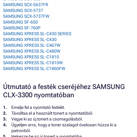
SAMSUNG SCX-5637FR
SAMSUNG SCX-5737
SAMSUNG SCX-5737FW
SAMSUNG SF-650
SAMSUNG SF-760P
SAMSUNG XPRESS SL-C430 SERIES
SAMSUNG XPRESS SL-C430
SAMSUNG XPRESS SL-C467W
SAMSUNG XPRESS SL-C480W
SAMSUNG XPRESS SL-C1810
SAMSUNG XPRESS SL-C1810W
SAMSUNG XPRESS SL-C1860FW
Útmutató a festék cseréjéhez SAMSUNG
CLX-3300 nyomtatóban
Emelje fel a nyomtató fedelét.
Távolítsa el a használt tonert a nyomtatóból.
Vegye ki az új tonert a csomagolásból.
Ügyeljen arra, hogy a toner szalagot óvatosan húzza ki a
patronból.
Helyezze be az új tonert a nyomtatóba.