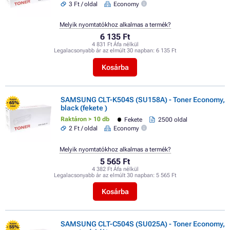
3 Ft / oldal
Economy
Melyik nyomtatókhoz alkalmas a termék?
6 135 Ft
4 831 Ft Áfa nélkül
Legalacsonyabb ár az elmúlt 30 napban:
6 135 Ft
Kosárba
SAMSUNG CLT-K504S (SU158A) - Toner Economy,
FLASH
- 65%
black (fekete )
SALE
Raktáron > 10 db
Fekete
2500 oldal
2 Ft / oldal
Economy
Melyik nyomtatókhoz alkalmas a termék?
5 565 Ft
4 382 Ft Áfa nélkül
Legalacsonyabb ár az elmúlt 30 napban:
5 565 Ft
Kosárba
SAMSUNG CLT-C504S (SU025A) - Toner Economy,
FLASH
- 55%