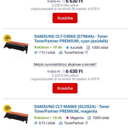
6 630 Ft
9 865 Ft
5 220 Ft Áfa nélkül
Legalacsonyabb ár az elmúlt 30 napban:
6 470 Ft
Kosárba
SAMSUNG CLT-C406S (ST984A) - Toner
FLASH
- 33%
TonerPartner PREMIUM, cyan (azúrkék)
SALE
Raktáron > 10 db
Azúrkék
1000 oldal
7 Ft / oldal
TonerPartner
Melyik nyomtatókhoz alkalmas a termék?
6 630 Ft
9 865 Ft
5 220 Ft Áfa nélkül
Legalacsonyabb ár az elmúlt 30 napban:
6 470 Ft
Kosárba
SAMSUNG CLT-M406S (SU252A) - Toner
FLASH
- 23%
TonerPartner PREMIUM, magenta
SALE
Raktáron > 10 db
Magenta
1000 oldal
8 Ft / oldal
TonerPartner