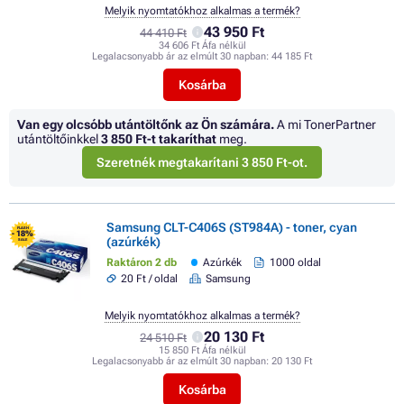
Melyik nyomtatókhoz alkalmas a termék?
43 950 Ft
44 410 Ft
34 606 Ft Áfa nélkül
Legalacsonyabb ár az elmúlt 30 napban:
44 185 Ft
Kosárba
Van egy olcsóbb utántöltőnk az Ön számára.
A mi TonerPartner
utántöltőinkkel
3 850 Ft
-t takaríthat
meg.
Szeretnék megtakarítani 3 850 Ft-ot.
Samsung CLT-C406S (ST984A) - toner, cyan
FLASH
- 18%
(azúrkék)
SALE
Raktáron 2 db
Azúrkék
1000 oldal
20 Ft / oldal
Samsung
Melyik nyomtatókhoz alkalmas a termék?
20 130 Ft
24 510 Ft
15 850 Ft Áfa nélkül
Legalacsonyabb ár az elmúlt 30 napban:
20 130 Ft
Kosárba