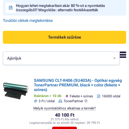
Hogyan lehet megtakarítani akár 80 %-ot a nyomtatás
összegéből? Megoldás: alternatív festékkazetták
További cikkek megtekintése
Termékek szűrése
Ajánljuk
SAMSUNG CLT-R406 (SU403A) - Optikai egység
TonerPartner PREMIUM, black + color (fekete +
színes)
Raktáron > 10 db
Fekete + színes
16000 oldal
3 Ft / oldal
TonerPartner
Melyik nyomtatókhoz alkalmas a termék?
40 100 Ft
31 575 Ft Áfa nélkül
Legalacsonyabb ár az elmúlt 30 napban:
39 795 Ft