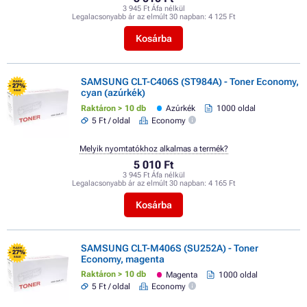
3 945 Ft Áfa nélkül
Legalacsonyabb ár az elmúlt 30 napban:
4 125 Ft
Kosárba
SAMSUNG CLT-C406S (ST984A) - Toner Economy,
FLASH
- 27%
cyan (azúrkék)
SALE
Raktáron > 10 db
Azúrkék
1000 oldal
5 Ft / oldal
Economy
Melyik nyomtatókhoz alkalmas a termék?
5 010 Ft
3 945 Ft Áfa nélkül
Legalacsonyabb ár az elmúlt 30 napban:
4 165 Ft
Kosárba
SAMSUNG CLT-M406S (SU252A) - Toner
FLASH
- 27%
Economy, magenta
SALE
Raktáron > 10 db
Magenta
1000 oldal
5 Ft / oldal
Economy