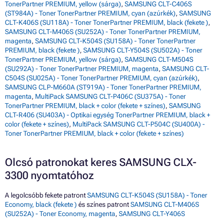
TonerPartner PREMIUM, yellow (sárga)
,
SAMSUNG CLT-C406S
(ST984A) - Toner TonerPartner PREMIUM, cyan (azúrkék)
,
SAMSUNG
CLT-K406S (SU118A) - Toner TonerPartner PREMIUM, black (fekete )
,
SAMSUNG CLT-M406S (SU252A) - Toner TonerPartner PREMIUM,
magenta
,
SAMSUNG CLT-K504S (SU158A) - Toner TonerPartner
PREMIUM, black (fekete )
,
SAMSUNG CLT-Y504S (SU502A) - Toner
TonerPartner PREMIUM, yellow (sárga)
,
SAMSUNG CLT-M504S
(SU292A) - Toner TonerPartner PREMIUM, magenta
,
SAMSUNG CLT-
C504S (SU025A) - Toner TonerPartner PREMIUM, cyan (azúrkék)
,
SAMSUNG CLP-M660A (ST919A) - Toner TonerPartner PREMIUM,
magenta
,
MultiPack SAMSUNG CLT-P406C (SU375A) - Toner
TonerPartner PREMIUM, black + color (fekete + színes)
,
SAMSUNG
CLT-R406 (SU403A) - Optikai egység TonerPartner PREMIUM, black +
color (fekete + színes)
,
MultiPack SAMSUNG CLT-P504C (SU400A) -
Toner TonerPartner PREMIUM, black + color (fekete + színes)
Olcsó patronokat keres SAMSUNG CLX-
3300 nyomtatóhoz
A legolcsóbb fekete patront
SAMSUNG CLT-K504S (SU158A) - Toner
Economy, black (fekete )
és színes patront
SAMSUNG CLT-M406S
(SU252A) - Toner Economy, magenta
,
SAMSUNG CLT-Y406S