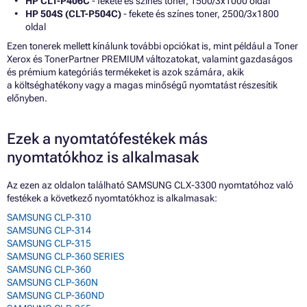
HP CLT-P406C
- fekete és színes toner, 1500/3x1000 oldal
HP 504S (CLT-P504C)
- fekete és színes toner, 2500/3x1800
oldal
Ezen tonerek mellett kínálunk további opciókat is, mint például a Toner
Xerox és TonerPartner PREMIUM változatokat, valamint gazdaságos
és prémium kategóriás termékeket is azok számára, akik
a költséghatékony vagy a magas minőségű nyomtatást részesítik
előnyben.
Ezek a nyomtatófestékek más
nyomtatókhoz is alkalmasak
Az ezen az oldalon található SAMSUNG CLX-3300 nyomtatóhoz való
festékek a következő nyomtatókhoz is alkalmasak:
SAMSUNG CLP-310
SAMSUNG CLP-314
SAMSUNG CLP-315
SAMSUNG CLP-360 SERIES
SAMSUNG CLP-360
SAMSUNG CLP-360N
SAMSUNG CLP-360ND