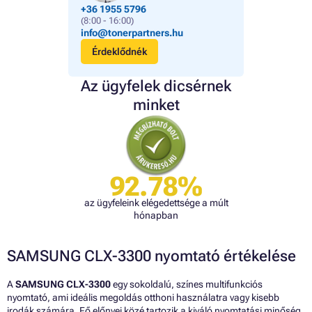
+36 1955 5796
(8:00 - 16:00)
info@tonerpartners.hu
Érdeklődnék
Az ügyfelek dicsérnek
minket
92.78%
az ügyfeleink elégedettsége a múlt
hónapban
SAMSUNG CLX-3300 nyomtató értékelése
A
SAMSUNG CLX-3300
egy sokoldalú, színes multifunkciós
nyomtató, ami ideális megoldás otthoni használatra vagy kisebb
irodák számára. Fő előnyei közé tartozik a kiváló nyomtatási minőség,