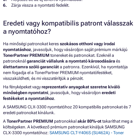
Zárja vissza a nyomtató fedelét.
Eredeti vagy kompatibilis patront válasszak
a nyomtatóhoz?
Ha minőségi patronokat keres
szokásos otthoni vagy irodai
nyomtatáshoz
, javasoljuk, hogy vásároljon saját prémium márkájú
TonerPartner PREMIUM
tonereket és patronokat. Ezeknél a
patronoknál
garanciát vállalunk a nyomtató károsodására
és
élettartamra szóló garanciát
a patronra. Ezenkívül, ha nyomtatója
nem fogadja el a TonerPartner PREMIUM nyomtatófestéket,
visszaküldheti, és mi visszatérítjük a pénzét.
Ha fényképeket vagy
reprezentatív anyagokat szeretne kiváló
minőségben nyomtatni
, javasoljuk, hogy vásároljon
eredeti
festékeket a nyomtatóhoz
.
A SAMSUNG CLX-3300 nyomtatóhoz 20 kompatibilis patronokat és 7
eredeti patronokat kínálunk.
A
TonerPartner PREMIUM
patronokkal
akár 80%-ot
takaríthat meg a
költségeken. A következő prémium patronokat kínáljuk SAMSUNG
CLX-3300 nyomtatóhoz:
SAMSUNG CLT-Y406S (SU462A) - Toner