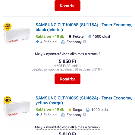
Kosárba
SAMSUNG CLT-K406S (SU118A) - Toner Economy,
FLASH
- 9%
black (fekete )
SALE
Raktáron > 10 db
Fekete
1500 oldal
4 Ft / oldal
Economy
Melyik nyomtatókhoz alkalmas a termék?
5 850 Ft
4 606 Ft Áfa nélkül
Legalacsonyabb ár az elmúlt 30 napban:
5 010 Ft
Kosárba
SAMSUNG CLT-Y406S (SU462A) - Toner Economy,
FLASH
- 26%
yellow (sárga)
SALE
Raktáron > 10 db
Sárga
1000 oldal
5 Ft / oldal
Economy
Melyik nyomtatókhoz alkalmas a termék?
5 010 Ft