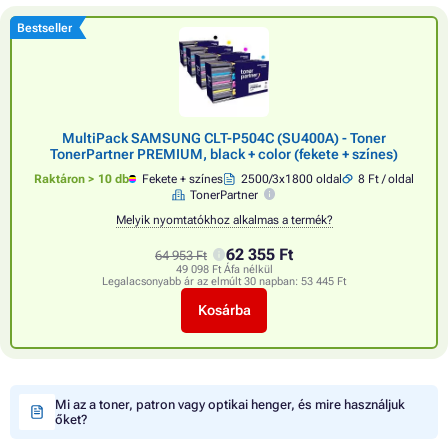
Bestseller
MultiPack SAMSUNG CLT-P504C (SU400A) - Toner
TonerPartner PREMIUM, black + color (fekete + színes)
Raktáron > 10 db
Fekete + színes
2500/3x1800 oldal
8 Ft / oldal
TonerPartner
Melyik nyomtatókhoz alkalmas a termék?
62 355 Ft
64 953 Ft
49 098 Ft Áfa nélkül
Legalacsonyabb ár az elmúlt 30 napban:
53 445 Ft
Kosárba
Mi az a toner, patron vagy optikai henger, és mire használjuk
őket?