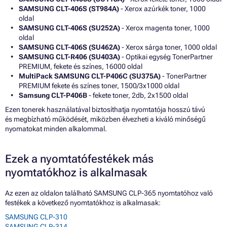
SAMSUNG CLT-406S (ST984A)
- Xerox azúrkék toner, 1000
oldal
SAMSUNG CLT-406S (SU252A)
- Xerox magenta toner, 1000
oldal
SAMSUNG CLT-406S (SU462A)
- Xerox sárga toner, 1000 oldal
SAMSUNG CLT-R406 (SU403A)
- Optikai egység TonerPartner
PREMIUM, fekete és színes, 16000 oldal
MultiPack SAMSUNG CLT-P406C (SU375A)
- TonerPartner
PREMIUM fekete és színes toner, 1500/3x1000 oldal
Samsung CLT-P406B
- fekete toner, 2db, 2x1500 oldal
Ezen tonerek használatával biztosíthatja nyomtatója hosszú távú
és megbízható működését, miközben élvezheti a kiváló minőségű
nyomatokat minden alkalommal.
Ezek a nyomtatófestékek más
nyomtatókhoz is alkalmasak
Az ezen az oldalon található SAMSUNG CLP-365 nyomtatóhoz való
festékek a következő nyomtatókhoz is alkalmasak:
SAMSUNG CLP-310
SAMSUNG CLP-314