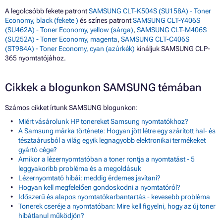
A legolcsóbb fekete patront
SAMSUNG CLT-K504S (SU158A) - Toner
Economy, black (fekete )
és színes patront
SAMSUNG CLT-Y406S
(SU462A) - Toner Economy, yellow (sárga)
,
SAMSUNG CLT-M406S
(SU252A) - Toner Economy, magenta
,
SAMSUNG CLT-C406S
(ST984A) - Toner Economy, cyan (azúrkék)
kínáljuk SAMSUNG CLP-
365 nyomtatójához.
Cikkek a blogunkon SAMSUNG témában
Számos cikket írtunk SAMSUNG blogunkon:
Miért vásárolunk HP tonereket Samsung nyomtatókhoz?
A Samsung márka története: Hogyan jött létre egy szárított hal- és
tésztaárusból a világ egyik legnagyobb elektronikai termékeket
gyártó cége?
Amikor a lézernyomtatóban a toner rontja a nyomtatást - 5
leggyakoribb probléma és a megoldásuk
Lézernyomtató hibái: meddig érdemes javítani?
Hogyan kell megfelelően gondoskodni a nyomtatóról?
Időszerű és alapos nyomtatókarbantartás - kevesebb probléma
Tonerek cseréje a nyomtatóban: Mire kell figyelni, hogy az új toner
hibátlanul működjön?