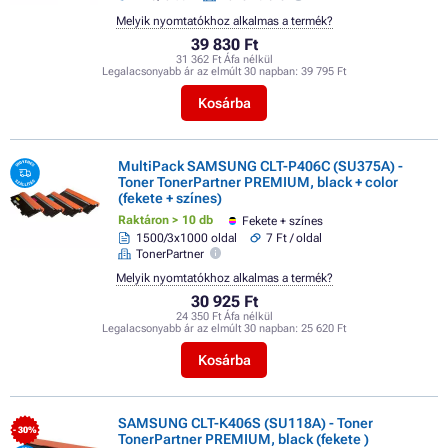
Melyik nyomtatókhoz alkalmas a termék?
39 830 Ft
31 362 Ft Áfa nélkül
Legalacsonyabb ár az elmúlt 30 napban:
39 795 Ft
Kosárba
MultiPack SAMSUNG CLT-P406C (SU375A) -
Toner TonerPartner PREMIUM, black + color
(fekete + színes)
Raktáron > 10 db
Fekete + színes
1500/3x1000 oldal
7 Ft / oldal
TonerPartner
Melyik nyomtatókhoz alkalmas a termék?
30 925 Ft
24 350 Ft Áfa nélkül
Legalacsonyabb ár az elmúlt 30 napban:
25 620 Ft
Kosárba
SAMSUNG CLT-K406S (SU118A) - Toner
- 30%
TonerPartner PREMIUM, black (fekete )