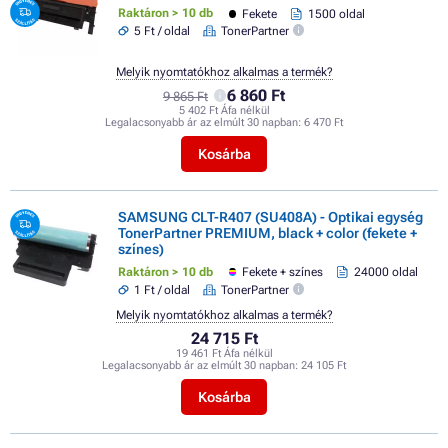
Raktáron > 10 db
Fekete
1500 oldal
5 Ft / oldal
TonerPartner
Melyik nyomtatókhoz alkalmas a termék?
6 860 Ft
9 865 Ft
5 402 Ft Áfa nélkül
Legalacsonyabb ár az elmúlt 30 napban:
6 470 Ft
Kosárba
SAMSUNG CLT-R407 (SU408A) - Optikai egység
TonerPartner PREMIUM, black + color (fekete +
színes)
Raktáron > 10 db
Fekete + színes
24000 oldal
1 Ft / oldal
TonerPartner
Melyik nyomtatókhoz alkalmas a termék?
24 715 Ft
19 461 Ft Áfa nélkül
Legalacsonyabb ár az elmúlt 30 napban:
24 105 Ft
Kosárba