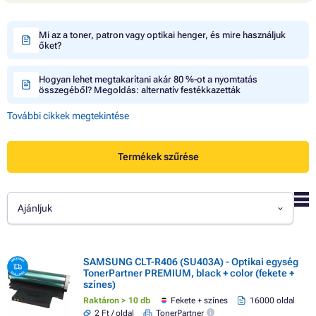
Mi az a toner, patron vagy optikai henger, és mire használjuk
őket?
Hogyan lehet megtakarítani akár 80 %-ot a nyomtatás
összegéből? Megoldás: alternatív festékkazetták
További cikkek megtekintése
Termékek szűrése
Ajánljuk
SAMSUNG CLT-R406 (SU403A) - Optikai egység
TonerPartner PREMIUM, black + color (fekete +
színes)
Raktáron > 10 db
Fekete + színes
16000 oldal
2 Ft / oldal
TonerPartner