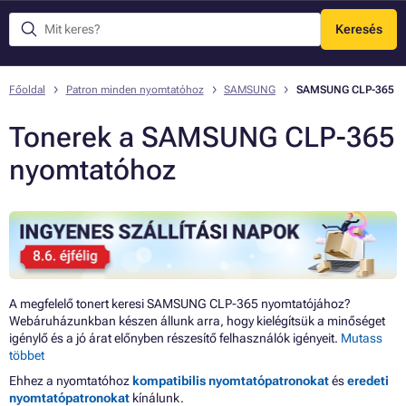
Keresés
Menü
Főoldal
Patron minden nyomtatóhoz
SAMSUNG
SAMSUNG CLP-365
Tonerek a SAMSUNG CLP-365
nyomtatóhoz
A megfelelő tonert keresi SAMSUNG CLP-365 nyomtatójához?
Webáruházunkban készen állunk arra, hogy kielégítsük a minőséget
igénylő és a jó árat előnyben részesítő felhasználók igényeit.
Mutass
többet
Ehhez a nyomtatóhoz
kompatibilis nyomtatópatronokat
és
eredeti
nyomtatópatronokat
kínálunk.