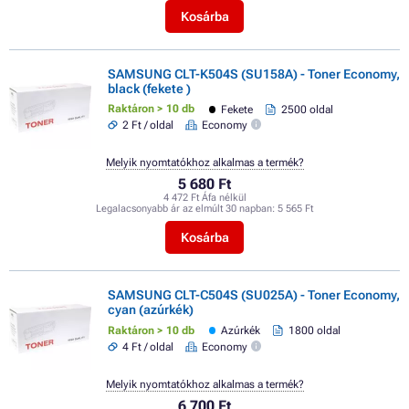
Kosárba
SAMSUNG CLT-K504S (SU158A) - Toner Economy,
black (fekete )
Raktáron > 10 db
Fekete
2500 oldal
2 Ft / oldal
Economy
Melyik nyomtatókhoz alkalmas a termék?
5 680 Ft
4 472 Ft Áfa nélkül
Legalacsonyabb ár az elmúlt 30 napban:
5 565 Ft
Kosárba
SAMSUNG CLT-C504S (SU025A) - Toner Economy,
cyan (azúrkék)
Raktáron > 10 db
Azúrkék
1800 oldal
4 Ft / oldal
Economy
Melyik nyomtatókhoz alkalmas a termék?
6 700 Ft