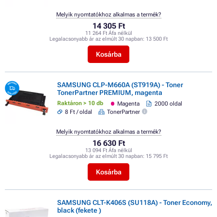
Melyik nyomtatókhoz alkalmas a termék?
14 305 Ft
11 264 Ft Áfa nélkül
Legalacsonyabb ár az elmúlt 30 napban:
13 500 Ft
Kosárba
SAMSUNG CLP-M660A (ST919A) - Toner
TonerPartner PREMIUM, magenta
Raktáron > 10 db
Magenta
2000 oldal
8 Ft / oldal
TonerPartner
Melyik nyomtatókhoz alkalmas a termék?
16 630 Ft
13 094 Ft Áfa nélkül
Legalacsonyabb ár az elmúlt 30 napban:
15 795 Ft
Kosárba
SAMSUNG CLT-K406S (SU118A) - Toner Economy,
black (fekete )