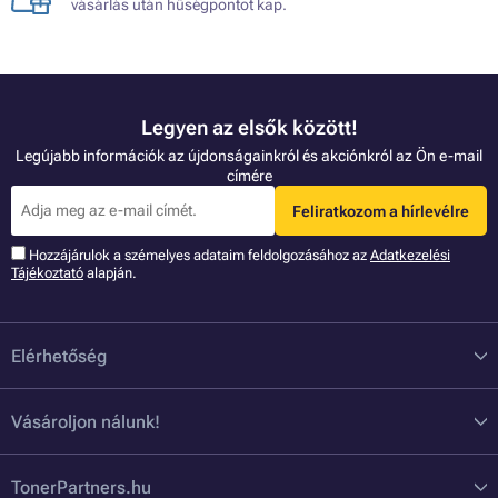
vásárlás után hűségpontot kap.
Legyen az elsők között!
Legújabb információk az újdonságainkról és akciónkról az Ön e-mail
címére
Feliratkozom a hírlevélre
Hozzájárulok a szémelyes adataim feldolgozásához az
Adatkezelési
Tájékoztató
alapján.
Elérhetőség
Vásároljon nálunk!
TonerPartners.hu