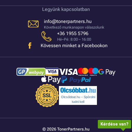
Legyünk kapcsolatban
info@tonerpartners.hu
Következő munkanapon válaszolunk
+36 1955 5796
Hé–Pé: 8:00 – 16:00
Kövessen minket a Facebookon
Olcsóbbat.hu – Spórolni
tudni kell
Kérdése van?
© 2026 TonerPartners.hu