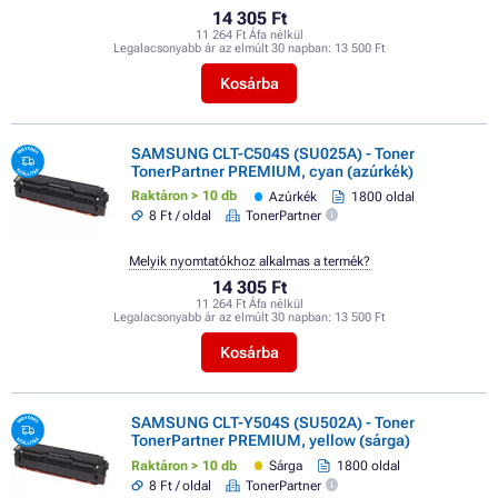
14 305 Ft
11 264 Ft Áfa nélkül
Legalacsonyabb ár az elmúlt 30 napban:
13 500 Ft
Kosárba
SAMSUNG CLT-C504S (SU025A) - Toner
TonerPartner PREMIUM, cyan (azúrkék)
Raktáron > 10 db
Azúrkék
1800 oldal
8 Ft / oldal
TonerPartner
Melyik nyomtatókhoz alkalmas a termék?
14 305 Ft
11 264 Ft Áfa nélkül
Legalacsonyabb ár az elmúlt 30 napban:
13 500 Ft
Kosárba
SAMSUNG CLT-Y504S (SU502A) - Toner
TonerPartner PREMIUM, yellow (sárga)
Raktáron > 10 db
Sárga
1800 oldal
8 Ft / oldal
TonerPartner