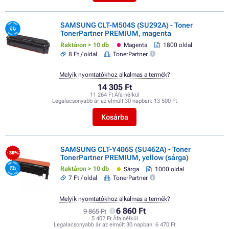
SAMSUNG CLT-M504S (SU292A) - Toner
TonerPartner PREMIUM, magenta
Raktáron > 10 db
Magenta
1800 oldal
8 Ft / oldal
TonerPartner
Melyik nyomtatókhoz alkalmas a termék?
14 305 Ft
11 264 Ft Áfa nélkül
Legalacsonyabb ár az elmúlt 30 napban:
13 500 Ft
Kosárba
SAMSUNG CLT-Y406S (SU462A) - Toner
- 30%
TonerPartner PREMIUM, yellow (sárga)
Raktáron > 10 db
Sárga
1000 oldal
7 Ft / oldal
TonerPartner
Melyik nyomtatókhoz alkalmas a termék?
6 860 Ft
9 865 Ft
5 402 Ft Áfa nélkül
Legalacsonyabb ár az elmúlt 30 napban:
6 470 Ft