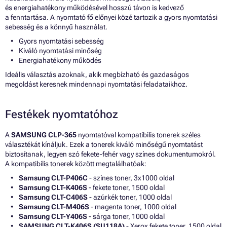
és energiahatékony működésével hosszú távon is kedvező
a fenntartása. A nyomtató fő előnyei közé tartozik a gyors nyomtatási
sebesség és a könnyű használat.
Gyors nyomtatási sebesség
Kiváló nyomtatási minőség
Energiahatékony működés
Ideális választás azoknak, akik megbízható és gazdaságos
megoldást keresnek mindennapi nyomtatási feladataikhoz.
Festékek nyomtatóhoz
A
SAMSUNG CLP-365
nyomtatóval kompatibilis tonerek széles
választékát kínáljuk. Ezek a tonerek kiváló minőségű nyomtatást
biztosítanak, legyen szó fekete-fehér vagy színes dokumentumokról.
A kompatibilis tonerek között megtalálhatóak:
Samsung CLT-P406C
- színes toner, 3x1000 oldal
Samsung CLT-K406S
- fekete toner, 1500 oldal
Samsung CLT-C406S
- azúrkék toner, 1000 oldal
Samsung CLT-M406S
- magenta toner, 1000 oldal
Samsung CLT-Y406S
- sárga toner, 1000 oldal
SAMSUNG CLT-K406S (SU118A)
- Xerox fekete toner, 1500 oldal