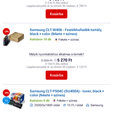
5 276 Ft Áfa nélkül
Legalacsonyabb ár az elmúlt 30 napban:
6 700 Ft
Kosárba
Samsung CLT-W406 - Festékhulladék-tartály,
- 2%
black + color (fekete + színes)
Raktáron 10 db
Fekete + színes
Melyik nyomtatókhoz alkalmas a termék?
5 270 Ft
5 355 Ft
4 150 Ft Áfa nélkül
Legalacsonyabb ár az elmúlt 30 napban:
5 125 Ft
Kosárba
Samsung CLT-P504C (SU400A) - toner, black +
- 6%
color (fekete + színes)
Raktáron 9 db
Fekete + színes
2500/3x1800 oldal
15 Ft / oldal
Samsung