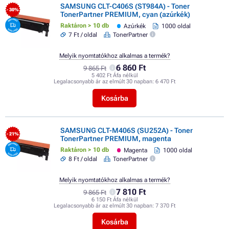
SAMSUNG CLT-C406S (ST984A) - Toner
- 30%
TonerPartner PREMIUM, cyan (azúrkék)
Raktáron > 10 db
Azúrkék
1000 oldal
7 Ft / oldal
TonerPartner
Melyik nyomtatókhoz alkalmas a termék?
6 860 Ft
9 865 Ft
5 402 Ft Áfa nélkül
Legalacsonyabb ár az elmúlt 30 napban:
6 470 Ft
Kosárba
SAMSUNG CLT-M406S (SU252A) - Toner
- 21%
TonerPartner PREMIUM, magenta
Raktáron > 10 db
Magenta
1000 oldal
8 Ft / oldal
TonerPartner
Melyik nyomtatókhoz alkalmas a termék?
7 810 Ft
9 865 Ft
6 150 Ft Áfa nélkül
Legalacsonyabb ár az elmúlt 30 napban:
7 370 Ft
Kosárba