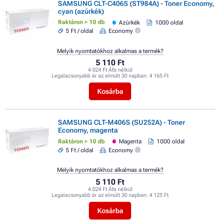
SAMSUNG CLT-C406S (ST984A) - Toner Economy,
cyan (azúrkék)
Raktáron > 10 db
Azúrkék
1000 oldal
5 Ft / oldal
Economy
Melyik nyomtatókhoz alkalmas a termék?
5 110 Ft
4 024 Ft Áfa nélkül
Legalacsonyabb ár az elmúlt 30 napban:
4 165 Ft
Kosárba
SAMSUNG CLT-M406S (SU252A) - Toner
Economy, magenta
Raktáron > 10 db
Magenta
1000 oldal
5 Ft / oldal
Economy
Melyik nyomtatókhoz alkalmas a termék?
5 110 Ft
4 024 Ft Áfa nélkül
Legalacsonyabb ár az elmúlt 30 napban:
4 125 Ft
Kosárba