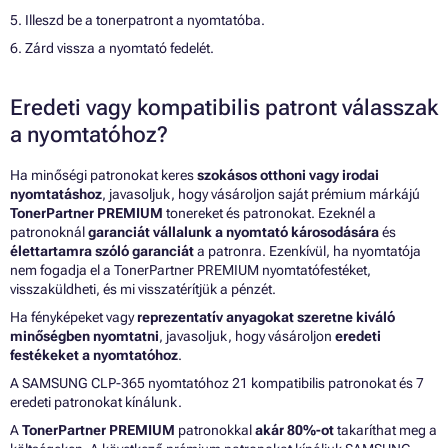
5. Illeszd be a tonerpatront a nyomtatóba.
6. Zárd vissza a nyomtató fedelét.
Eredeti vagy kompatibilis patront válasszak
a nyomtatóhoz?
Ha minőségi patronokat keres
szokásos otthoni vagy irodai
nyomtatáshoz
, javasoljuk, hogy vásároljon saját prémium márkájú
TonerPartner PREMIUM
tonereket és patronokat. Ezeknél a
patronoknál
garanciát vállalunk a nyomtató károsodására
és
élettartamra szóló garanciát
a patronra. Ezenkívül, ha nyomtatója
nem fogadja el a TonerPartner PREMIUM nyomtatófestéket,
visszaküldheti, és mi visszatérítjük a pénzét.
Ha fényképeket vagy
reprezentatív anyagokat szeretne kiváló
minőségben nyomtatni
, javasoljuk, hogy vásároljon
eredeti
festékeket a nyomtatóhoz
.
A SAMSUNG CLP-365 nyomtatóhoz 21 kompatibilis patronokat és 7
eredeti patronokat kínálunk.
A
TonerPartner PREMIUM
patronokkal
akár 80%-ot
takaríthat meg a