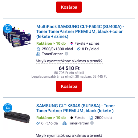
Kosárba
MultiPack SAMSUNG CLT-P504C (SU400A) -
Toner TonerPartner PREMIUM, black + color
(fekete + színes)
Raktáron > 10 db
Fekete + színes
2500/3x1800 oldal
8 Ft / oldal
TonerPartner
Melyik nyomtatókhoz alkalmas a termék?
64 510 Ft
50 795 Ft Áfa nélkül
Legalacsonyabb ár az elmúlt 30 napban:
53 445 Ft
Kosárba
SAMSUNG CLT-K504S (SU158A) - Toner
TonerPartner PREMIUM, black (fekete )
Raktáron > 10 db
Fekete
2500 oldal
6 Ft / oldal
TonerPartner
Melyik nyomtatókhoz alkalmas a termék?