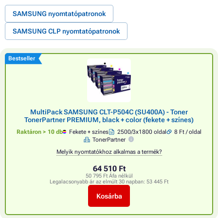
SAMSUNG nyomtatópatronok
SAMSUNG CLP nyomtatópatronok
Bestseller
MultiPack SAMSUNG CLT-P504C (SU400A) - Toner
TonerPartner PREMIUM, black + color (fekete + színes)
Raktáron > 10 db
Fekete + színes
2500/3x1800 oldal
8 Ft / oldal
TonerPartner
Melyik nyomtatókhoz alkalmas a termék?
64 510 Ft
50 795 Ft Áfa nélkül
Legalacsonyabb ár az elmúlt 30 napban:
53 445 Ft
Kosárba