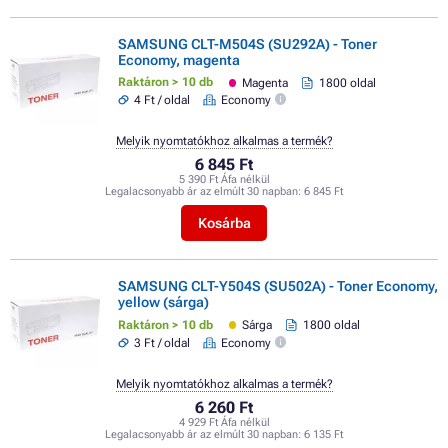
SAMSUNG CLT-M504S (SU292A) - Toner
Economy, magenta
Raktáron > 10 db
Magenta
1800 oldal
4 Ft / oldal
Economy
Melyik nyomtatókhoz alkalmas a termék?
6 845 Ft
5 390 Ft Áfa nélkül
Legalacsonyabb ár az elmúlt 30 napban:
6 845 Ft
Kosárba
SAMSUNG CLT-Y504S (SU502A) - Toner Economy,
yellow (sárga)
Raktáron > 10 db
Sárga
1800 oldal
3 Ft / oldal
Economy
Melyik nyomtatókhoz alkalmas a termék?
6 260 Ft
4 929 Ft Áfa nélkül
Legalacsonyabb ár az elmúlt 30 napban:
6 135 Ft