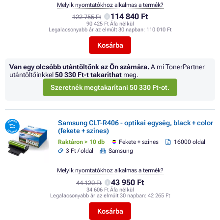
Melyik nyomtatókhoz alkalmas a termék?
114 840 Ft
122 755 Ft
90 425 Ft Áfa nélkül
Legalacsonyabb ár az elmúlt 30 napban:
110 010 Ft
Kosárba
Van egy olcsóbb utántöltőnk az Ön számára.
A mi TonerPartner
utántöltőinkkel
50 330 Ft
-t takaríthat
meg.
Szeretnék megtakarítani 50 330 Ft-ot.
Samsung CLT-R406 - optikai egység, black + color
(fekete + színes)
Raktáron > 10 db
Fekete + színes
16000 oldal
3 Ft / oldal
Samsung
Melyik nyomtatókhoz alkalmas a termék?
43 950 Ft
44 120 Ft
34 606 Ft Áfa nélkül
Legalacsonyabb ár az elmúlt 30 napban:
42 265 Ft
Kosárba