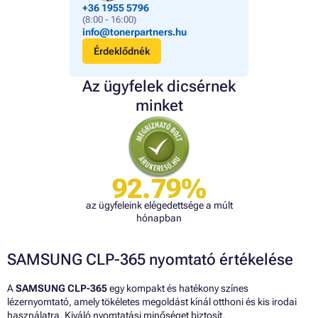
+36 1955 5796
(8:00 - 16:00)
info@tonerpartners.hu
Érdeklődnék
Az ügyfelek dicsérnek
minket
92.79%
az ügyfeleink elégedettsége a múlt
hónapban
SAMSUNG CLP-365 nyomtató értékelése
A
SAMSUNG CLP-365
egy kompakt és hatékony színes
lézernyomtató, amely tökéletes megoldást kínál otthoni és kis irodai
használatra. Kiváló nyomtatási minőséget biztosít,