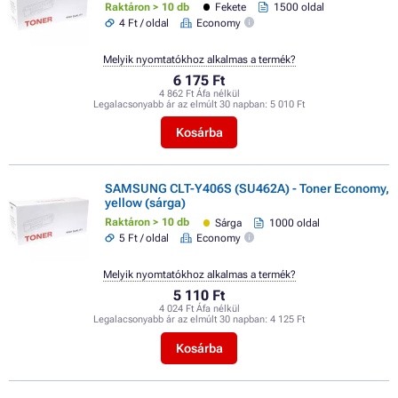
Raktáron > 10 db
Fekete
1500 oldal
4 Ft / oldal
Economy
Melyik nyomtatókhoz alkalmas a termék?
6 175 Ft
4 862 Ft Áfa nélkül
Legalacsonyabb ár az elmúlt 30 napban:
5 010 Ft
Kosárba
SAMSUNG CLT-Y406S (SU462A) - Toner Economy,
yellow (sárga)
Raktáron > 10 db
Sárga
1000 oldal
5 Ft / oldal
Economy
Melyik nyomtatókhoz alkalmas a termék?
5 110 Ft
4 024 Ft Áfa nélkül
Legalacsonyabb ár az elmúlt 30 napban:
4 125 Ft
Kosárba