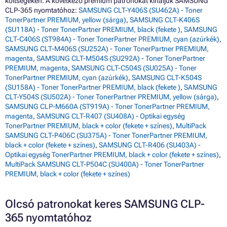
költségeken. A következő prémium patronokat kínáljuk SAMSUNG
CLP-365 nyomtatóhoz:
SAMSUNG CLT-Y406S (SU462A) - Toner
TonerPartner PREMIUM, yellow (sárga)
,
SAMSUNG CLT-K406S
(SU118A) - Toner TonerPartner PREMIUM, black (fekete )
,
SAMSUNG
CLT-C406S (ST984A) - Toner TonerPartner PREMIUM, cyan (azúrkék)
,
SAMSUNG CLT-M406S (SU252A) - Toner TonerPartner PREMIUM,
magenta
,
SAMSUNG CLT-M504S (SU292A) - Toner TonerPartner
PREMIUM, magenta
,
SAMSUNG CLT-C504S (SU025A) - Toner
TonerPartner PREMIUM, cyan (azúrkék)
,
SAMSUNG CLT-K504S
(SU158A) - Toner TonerPartner PREMIUM, black (fekete )
,
SAMSUNG
CLT-Y504S (SU502A) - Toner TonerPartner PREMIUM, yellow (sárga)
,
SAMSUNG CLP-M660A (ST919A) - Toner TonerPartner PREMIUM,
magenta
,
SAMSUNG CLT-R407 (SU408A) - Optikai egység
TonerPartner PREMIUM, black + color (fekete + színes)
,
MultiPack
SAMSUNG CLT-P406C (SU375A) - Toner TonerPartner PREMIUM,
black + color (fekete + színes)
,
SAMSUNG CLT-R406 (SU403A) -
Optikai egység TonerPartner PREMIUM, black + color (fekete + színes)
,
MultiPack SAMSUNG CLT-P504C (SU400A) - Toner TonerPartner
PREMIUM, black + color (fekete + színes)
Olcsó patronokat keres SAMSUNG CLP-
365 nyomtatóhoz