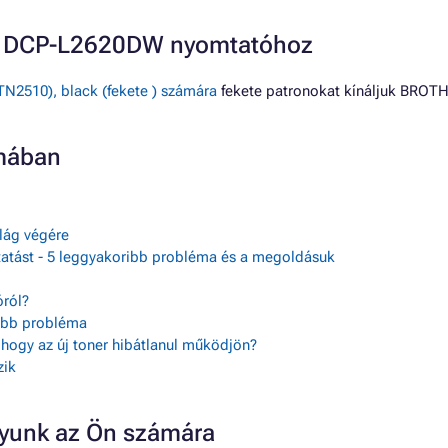
R DCP-L2620DW nyomtatóhoz
510), black (fekete ) számára
fekete patronokat kínáljuk BRO
mában
ilág végére
tatást - 5 leggyakoribb probléma és a megoldásuk
ról?
sebb probléma
, hogy az új toner hibátlanul működjön?
zik
gyunk az Ön számára