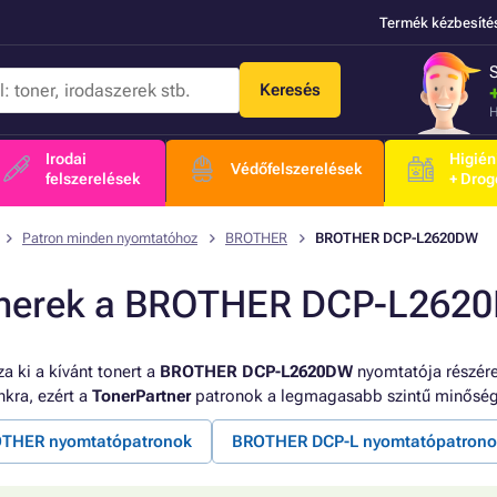
Termék kézbesíté
Keresés
H
Irodai
Higién
Védőfelszerelések
felszerelések
+ Drog
Patron minden nyomtatóhoz
BROTHER
BROTHER DCP-L2620DW
nerek a BROTHER DCP-L262
a ki a kívánt tonert a
BROTHER DCP-L2620DW
nyomtatója részére
kra, ezért a
TonerPartner
patronok a legmagasabb szintű minőség
THER nyomtatópatronok
BROTHER DCP-L nyomtatópatrono