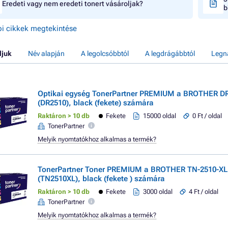
Eredeti vagy nem eredeti tonert vásároljak?
b
i cikkek megtekintése
ljuk
Név alapján
A legolcsóbbtól
A legdrágábbtól
Legn
Optikai egység TonerPartner PREMIUM a BROTHER D
(DR2510), black (fekete) számára
Raktáron > 10 db
Fekete
15000 oldal
0 Ft / oldal
TonerPartner
Melyik nyomtatókhoz alkalmas a termék?
TonerPartner Toner PREMIUM a BROTHER TN-2510-XL
(TN2510XL), black (fekete ) számára
Raktáron > 10 db
Fekete
3000 oldal
4 Ft / oldal
TonerPartner
Melyik nyomtatókhoz alkalmas a termék?