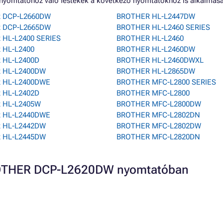
yomtatóhoz való festékek a következő nyomtatókhoz is alkalmasa
 DCP-L2660DW
BROTHER HL-L2447DW
 DCP-L2665DW
BROTHER HL-L2460 SERIES
HL-L2400 SERIES
BROTHER HL-L2460
 HL-L2400
BROTHER HL-L2460DW
 HL-L2400D
BROTHER HL-L2460DWXL
 HL-L2400DW
BROTHER HL-L2865DW
 HL-L2400DWE
BROTHER MFC-L2800 SERIES
 HL-L2402D
BROTHER MFC-L2800
 HL-L2405W
BROTHER MFC-L2800DW
 HL-L2440DWE
BROTHER MFC-L2802DN
 HL-L2442DW
BROTHER MFC-L2802DW
 HL-L2445DW
BROTHER MFC-L2820DN
BROTHER DCP-L2620DW nyomtatóban