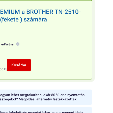
PREMIUM a BROTHER TN-2510-
(fekete ) számára
nerPartner
Kosárba
00 Ft
ogyan lehet megtakarítani akár 80 %-ot a nyomtatás
sszegéből? Megoldás: alternatív festékkazetták
%-os lefedettség nyomtatáskor, avagy mennyi ideig