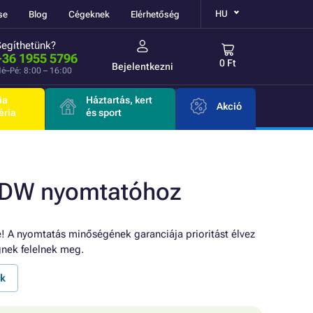
HU
se
Blog
Cégeknek
Elérhetőség
Segíthetünk?
+36 1955 5796
0 Ft
Bejelentkezni
é–Pé: 8:00 – 16:00
ia
Háztartás, kert
Akció
éria
és sport
0DW nyomtatóhoz
! A nyomtatás minőségének garanciája prioritást élvez
nek felelnek meg.
k