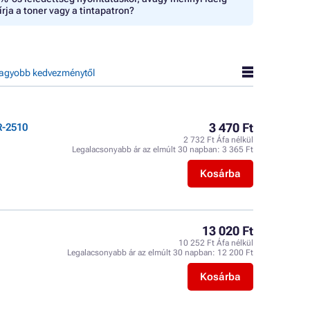
írja a toner vagy a tintapatron?
agyobb kedvezménytől
3 470 Ft
R-2510
2 732 Ft Áfa nélkül
Legalacsonyabb ár az elmúlt 30 napban:
3 365 Ft
Kosárba
13 020 Ft
10 252 Ft Áfa nélkül
Legalacsonyabb ár az elmúlt 30 napban:
12 200 Ft
Kosárba