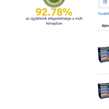
92.78%
Tovább
az ügyfeleink elégedettsége a múlt
hónapban
Aján