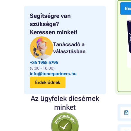
Bes
Segítségre van
szüksége?
Keressen minket!
Tanácsadó a
választásban
+36 1955 5796
(8:00 - 16:00)
info@tonerpartners.hu
Érdeklődnék
Az ügyfelek dicsérnek
minket