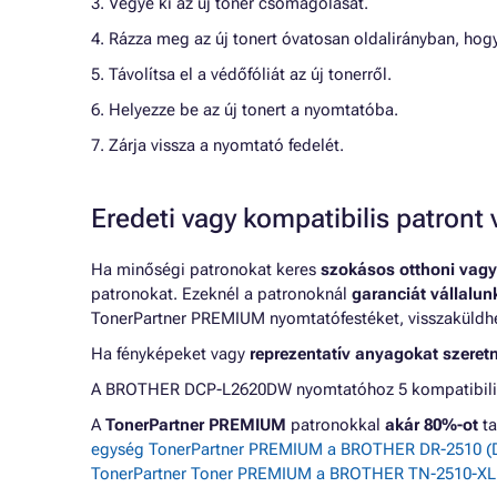
3. Vegye ki az új toner csomagolását.
4. Rázza meg az új tonert óvatosan oldalirányban, hogy
5. Távolítsa el a védőfóliát az új tonerről.
6. Helyezze be az új tonert a nyomtatóba.
7. Zárja vissza a nyomtató fedelét.
Eredeti vagy kompatibilis patron
Ha minőségi patronokat keres
szokásos otthoni vagy
patronokat. Ezeknél a patronoknál
garanciát vállalu
TonerPartner PREMIUM nyomtatófestéket, visszaküldheti
Ha fényképeket vagy
reprezentatív anyagokat szeret
A BROTHER DCP-L2620DW nyomtatóhoz 5 kompatibilis p
A
TonerPartner PREMIUM
patronokkal
akár 80%-ot
ta
egység TonerPartner PREMIUM a BROTHER DR-2510 (DR
TonerPartner Toner PREMIUM a BROTHER TN-2510-XL (