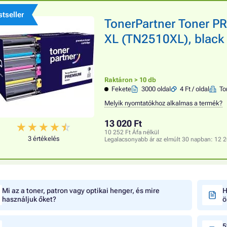
tseller
TonerPartner Toner 
XL (TN2510XL), black 
Raktáron > 10 db
Fekete
3000 oldal
4 Ft / oldal
To
Melyik nyomtatókhoz alkalmas a termék?
13 020 Ft
10 252 Ft Áfa nélkül
3 értékelés
Legalacsonyabb ár az elmúlt 30 napban:
12 2
Mi az a toner, patron vagy optikai henger, és mire
H
használjuk őket?
ö
5