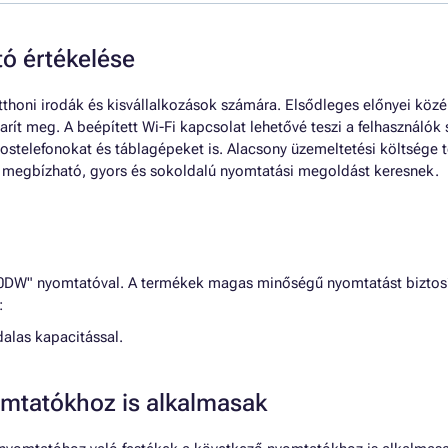
 értékelése
thoni irodák és kisvállalkozások számára. Elsődleges előnyei közé
arít meg. A beépített Wi-Fi kapcsolat lehetővé teszi a felhasznál
stelefonokat és táblagépeket is. Alacsony üzemeltetési költsége
 megbízható, gyors és sokoldalú nyomtatási megoldást keresnek.
W" nyomtatóval. A termékek magas minőségű nyomtatást biztosítan
:
dalas kapacitással.
mtatókhoz is alkalmasak