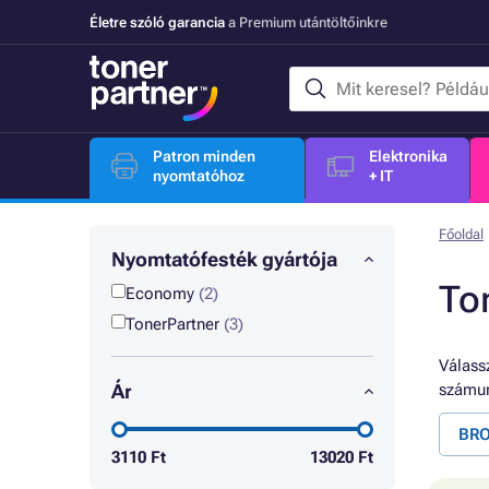
Életre szóló garancia
a Premium utántöltőinkre
Patron minden
Elektronika
nyomtatóhoz
+ IT
Főoldal
Nyomtatófesték gyártója
To
Economy
(2)
TonerPartner
(3)
Válassz
Ár
számun
BRO
3110
Ft
13020
Ft