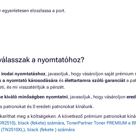
 egyenletesen eloszlassa a port.
t válasszak a nyomtatóhoz?
 irodai nyomtatáshoz
, javasoljuk, hogy vásároljon saját prémium
nk a nyomtató károsodására
és
élettartamra szóló garanciát
a pat
, és mi visszatérítjük a pénzét.
ne kiváló minőségben nyomtatni
, javasoljuk, hogy vásároljon
ered
atronokat és 0 eredeti patronokat kínálunk.
karíthat meg a költségeken. A következő prémium patronokat k
2510), black (fekete) számára
,
TonerPartner Toner PREMIUM a BR
TN2510XL), black (fekete ) számára