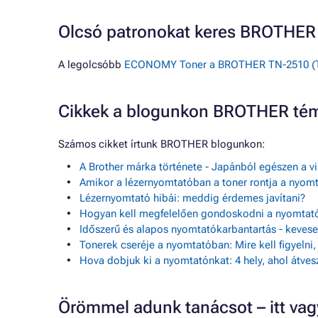
Olcsó patronokat keres BROTHE
A legolcsóbb
ECONOMY Toner a BROTHER TN-2510 (TN2
Cikkek a blogunkon BROTHER té
Számos cikket írtunk BROTHER blogunkon:
A Brother márka története - Japánból egészen a v
Amikor a lézernyomtatóban a toner rontja a nyom
Lézernyomtató hibái: meddig érdemes javítani?
Hogyan kell megfelelően gondoskodni a nyomtató
Időszerű és alapos nyomtatókarbantartás - keve
Tonerek cseréje a nyomtatóban: Mire kell figyelni
Hova dobjuk ki a nyomtatónkat: 4 hely, ahol átves
Örömmel adunk tanácsot – itt va