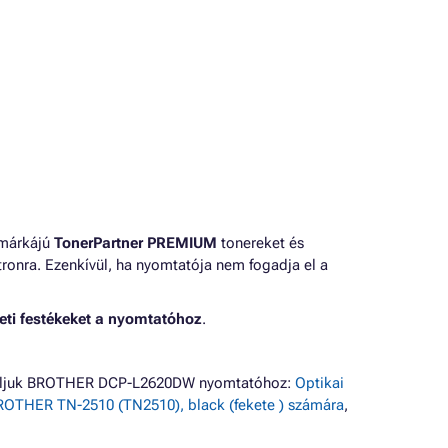
 márkájú
TonerPartner PREMIUM
tonereket és
ronra. Ezenkívül, ha nyomtatója nem fogadja el a
eti festékeket a nyomtatóhoz
.
ínáljuk BROTHER DCP-L2620DW nyomtatóhoz:
Optikai
OTHER TN-2510 (TN2510), black (fekete ) számára
,