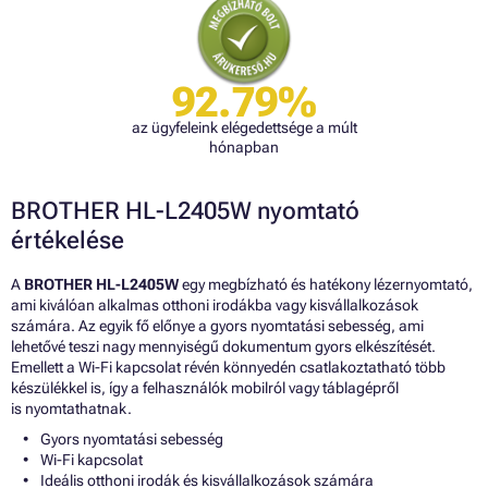
92.79%
az ügyfeleink elégedettsége a múlt
hónapban
BROTHER HL-L2405W nyomtató
értékelése
A
BROTHER HL-L2405W
egy megbízható és hatékony lézernyomtató,
ami kiválóan alkalmas otthoni irodákba vagy kisvállalkozások
számára. Az egyik fő előnye a gyors nyomtatási sebesség, ami
lehetővé teszi nagy mennyiségű dokumentum gyors elkészítését.
Emellett a Wi-Fi kapcsolat révén könnyedén csatlakoztatható több
készülékkel is, így a felhasználók mobilról vagy táblagépről
is nyomtathatnak.
Gyors nyomtatási sebesség
Wi-Fi kapcsolat
Ideális otthoni irodák és kisvállalkozások számára