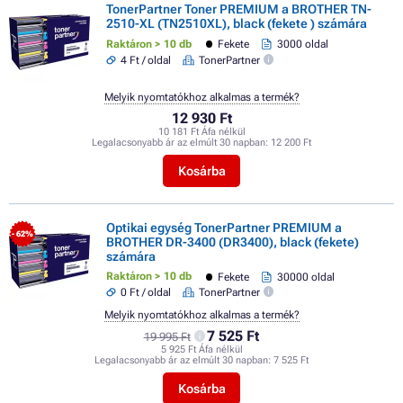
TonerPartner Toner PREMIUM a BROTHER TN-
2510-XL (TN2510XL), black (fekete ) számára
Raktáron > 10 db
Fekete
3000 oldal
4 Ft / oldal
TonerPartner
Melyik nyomtatókhoz alkalmas a termék?
12 930 Ft
10 181 Ft Áfa nélkül
Legalacsonyabb ár az elmúlt 30 napban:
12 200 Ft
Kosárba
Optikai egység TonerPartner PREMIUM a
- 62%
BROTHER DR-3400 (DR3400), black (fekete)
számára
Raktáron > 10 db
Fekete
30000 oldal
0 Ft / oldal
TonerPartner
Melyik nyomtatókhoz alkalmas a termék?
7 525 Ft
19 995 Ft
5 925 Ft Áfa nélkül
Legalacsonyabb ár az elmúlt 30 napban:
7 525 Ft
Kosárba