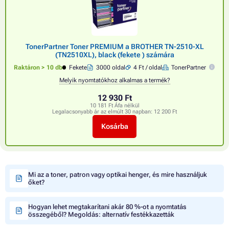
TonerPartner Toner PREMIUM a BROTHER TN-2510-XL
(TN2510XL), black (fekete ) számára
Raktáron > 10 db
Fekete
3000 oldal
4 Ft / oldal
TonerPartner
Melyik nyomtatókhoz alkalmas a termék?
12 930 Ft
10 181 Ft Áfa nélkül
Legalacsonyabb ár az elmúlt 30 napban:
12 200 Ft
Kosárba
Mi az a toner, patron vagy optikai henger, és mire használjuk
őket?
Hogyan lehet megtakarítani akár 80 %-ot a nyomtatás
összegéből? Megoldás: alternatív festékkazetták