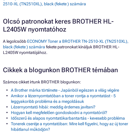
2510-XL (TN2510XL), black (fekete ) számára
Olcsó patronokat keres BROTHER HL-
L2405W nyomtatóhoz
A legolcsóbb
ECONOMY Toner a BROTHER TN-2510-XL (TN2510XL),
black (fekete ) számára
fekete patronokat kínáljuk BROTHER HL-
L2405W nyomtatójához.
Cikkek a blogunkon BROTHER témában
Számos cikket írtunk BROTHER blogunkon:
A Brother márka története - Japánból egészen a világ végére
Amikor a lézernyomtatóban a toner rontja a nyomtatást - 5
leggyakoribb probléma és a megoldásuk
Lézernyomtató hibái: meddig érdemes javítani?
Hogyan kell megfelelően gondoskodni a nyomtatóról?
Időszerű és alapos nyomtatókarbantartás - kevesebb probléma
Tonerek cseréje a nyomtatóban: Mire kell figyelni, hogy az új toner
hibátlanul működjön?