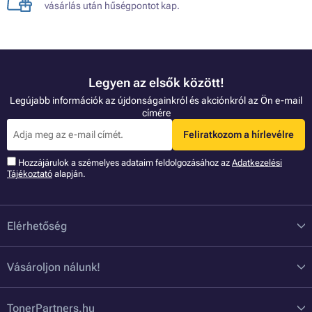
vásárlás után hűségpontot kap.
Legyen az elsők között!
Legújabb információk az újdonságainkról és akciónkról az Ön e-mail
címére
Feliratkozom a hírlevélre
Hozzájárulok a szémelyes adataim feldolgozásához az
Adatkezelési
Tájékoztató
alapján.
Elérhetőség
Vásároljon nálunk!
TonerPartners.hu