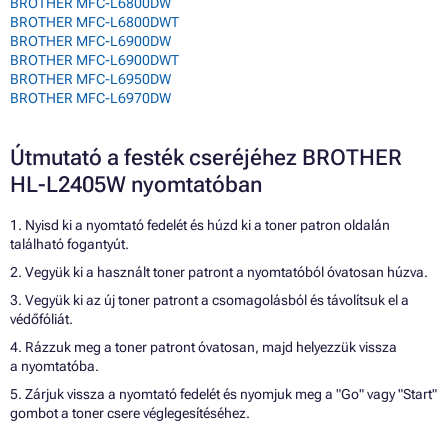
BROTHER MFC-L6800DW
BROTHER MFC-L6800DWT
BROTHER MFC-L6900DW
BROTHER MFC-L6900DWT
BROTHER MFC-L6950DW
BROTHER MFC-L6970DW
Útmutató a festék cseréjéhez BROTHER
HL-L2405W nyomtatóban
1. Nyisd ki a nyomtató fedelét és húzd ki a toner patron oldalán
található fogantyút.
2. Vegyük ki a használt toner patront a nyomtatóból óvatosan húzva.
3. Vegyük ki az új toner patront a csomagolásból és távolítsuk el a
védőfóliát.
4. Rázzuk meg a toner patront óvatosan, majd helyezzük vissza
a nyomtatóba.
5. Zárjuk vissza a nyomtató fedelét és nyomjuk meg a "Go" vagy "Start"
gombot a toner csere véglegesítéséhez.