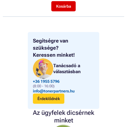
Kosárba
Segítségre van
szüksége?
Keressen minket!
Tanácsadó a
választásban
+36 1955 5796
(8:00 - 16:00)
info@tonerpartners.hu
Érdeklődnék
Az ügyfelek dicsérnek
minket