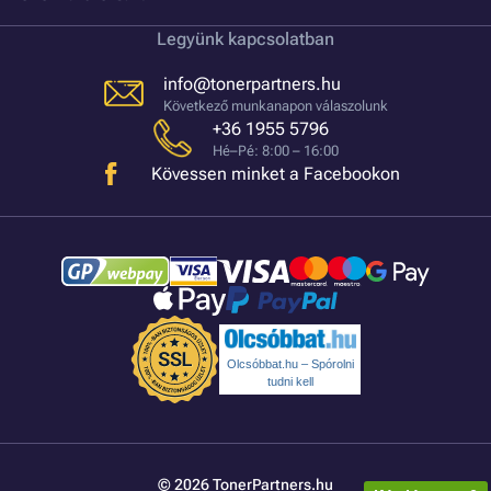
Legyünk kapcsolatban
info@tonerpartners.hu
Következő munkanapon válaszolunk
+36 1955 5796
Hé–Pé: 8:00 – 16:00
Kövessen minket a Facebookon
Olcsóbbat.hu – Spórolni
tudni kell
© 2026 TonerPartners.hu