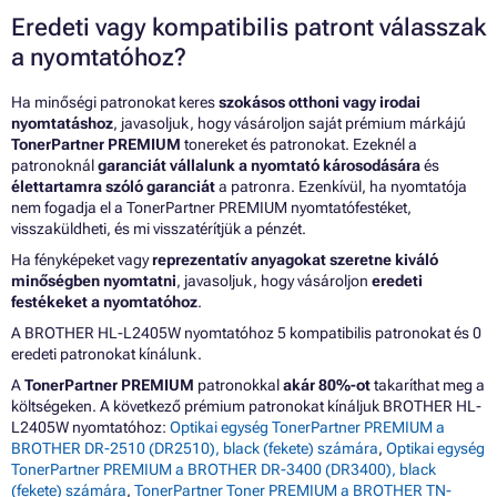
Eredeti vagy kompatibilis patront válasszak
a nyomtatóhoz?
Ha minőségi patronokat keres
szokásos otthoni vagy irodai
nyomtatáshoz
, javasoljuk, hogy vásároljon saját prémium márkájú
TonerPartner PREMIUM
tonereket és patronokat. Ezeknél a
patronoknál
garanciát vállalunk a nyomtató károsodására
és
élettartamra szóló garanciát
a patronra. Ezenkívül, ha nyomtatója
nem fogadja el a TonerPartner PREMIUM nyomtatófestéket,
visszaküldheti, és mi visszatérítjük a pénzét.
Ha fényképeket vagy
reprezentatív anyagokat szeretne kiváló
minőségben nyomtatni
, javasoljuk, hogy vásároljon
eredeti
festékeket a nyomtatóhoz
.
A BROTHER HL-L2405W nyomtatóhoz 5 kompatibilis patronokat és 0
eredeti patronokat kínálunk.
A
TonerPartner PREMIUM
patronokkal
akár 80%-ot
takaríthat meg a
költségeken. A következő prémium patronokat kínáljuk BROTHER HL-
L2405W nyomtatóhoz:
Optikai egység TonerPartner PREMIUM a
BROTHER DR-2510 (DR2510), black (fekete) számára
,
Optikai egység
TonerPartner PREMIUM a BROTHER DR-3400 (DR3400), black
(fekete) számára
,
TonerPartner Toner PREMIUM a BROTHER TN-