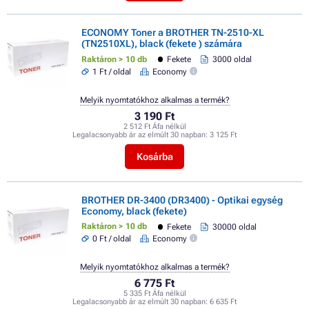
ECONOMY Toner a BROTHER TN-2510-XL
(TN2510XL), black (fekete ) számára
Raktáron > 10 db
Fekete
3000 oldal
1 Ft / oldal
Economy
Melyik nyomtatókhoz alkalmas a termék?
3 190 Ft
2 512 Ft Áfa nélkül
Legalacsonyabb ár az elmúlt 30 napban:
3 125 Ft
Kosárba
BROTHER DR-3400 (DR3400) - Optikai egység
Economy, black (fekete)
Raktáron > 10 db
Fekete
30000 oldal
0 Ft / oldal
Economy
Melyik nyomtatókhoz alkalmas a termék?
6 775 Ft
5 335 Ft Áfa nélkül
Legalacsonyabb ár az elmúlt 30 napban:
6 635 Ft