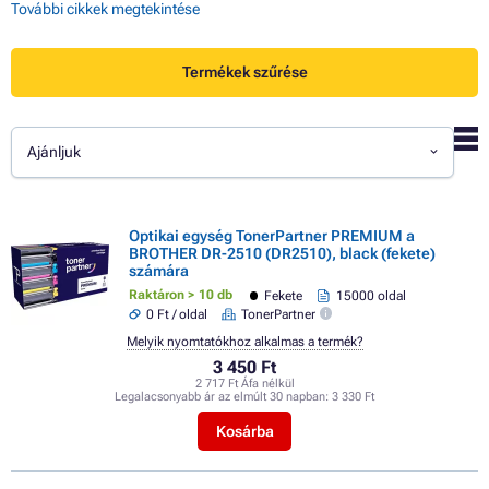
További cikkek megtekintése
Termékek szűrése
Ajánljuk
Optikai egység TonerPartner PREMIUM a
BROTHER DR-2510 (DR2510), black (fekete)
számára
Raktáron > 10 db
Fekete
15000 oldal
0 Ft / oldal
TonerPartner
Melyik nyomtatókhoz alkalmas a termék?
3 450 Ft
2 717 Ft Áfa nélkül
Legalacsonyabb ár az elmúlt 30 napban:
3 330 Ft
Kosárba