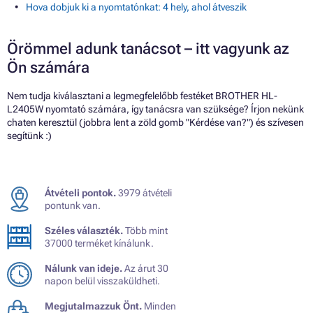
Hova dobjuk ki a nyomtatónkat: 4 hely, ahol átveszik
Örömmel adunk tanácsot – itt vagyunk az
Ön számára
Nem tudja kiválasztani a legmegfelelőbb festéket BROTHER HL-
L2405W nyomtató számára, így tanácsra van szüksége? Írjon nekünk
chaten keresztül (jobbra lent a zöld gomb "Kérdése van?") és szívesen
segítünk :)
Átvételi pontok.
3979 átvételi
pontunk van.
Széles választék.
Több mint
37000 terméket kínálunk.
Nálunk van ideje.
Az árut 30
napon belül visszaküldheti.
Megjutalmazzuk Önt.
Minden