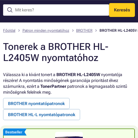
Keresés
Menü
Főoldal
Patron minden nyomtatóhoz
BROTHER
BROTHER HL-L2405W
Tonerek a BROTHER HL-
L2405W nyomtatóhoz
Válassza ki a kívánt tonert a
BROTHER HL-L2405W
nyomtatója
részére! A nyomtatás minőségének garanciája prioritást élvez
számunkra, ezért a
TonerPartner
patronok a legmagasabb szintű
minőségnek felelnek meg.
BROTHER nyomtatópatronok
BROTHER HL-L nyomtatópatronok
Bestseller