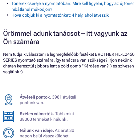
Tonerek cseréje a nyomtatóban: Mire kell figyelni, hogy az új toner
hibátlanul működjön?
Hova dobjuk ki a nyomtatónkat: 4 hely, ahol átveszik
Örömmel adunk tanácsot – itt vagyunk az
Ön számára
Nem tudja kiválasztani a legmegfelelőbb festéket BROTHER HL-L2460
SERIES nyomtató számára, így tanácsra van szüksége? Írjon nekünk
chaten keresztül (jobbra lent a zöld gomb "Kérdése van?") és szívesen
segítünk :)
Átvételi pontok.
3981 átvételi
pontunk van.
Széles választék.
Több mint
38000 terméket kínálunk.
Nálunk van ideje.
Az árut 30
napon belül visszaküldheti.