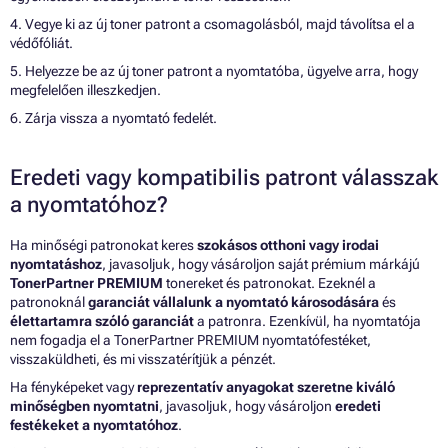
4. Vegye ki az új toner patront a csomagolásból, majd távolítsa el a
védőfóliát.
5. Helyezze be az új toner patront a nyomtatóba, ügyelve arra, hogy
megfelelően illeszkedjen.
6. Zárja vissza a nyomtató fedelét.
Eredeti vagy kompatibilis patront válasszak
a nyomtatóhoz?
Ha minőségi patronokat keres
szokásos otthoni vagy irodai
nyomtatáshoz
, javasoljuk, hogy vásároljon saját prémium márkájú
TonerPartner PREMIUM
tonereket és patronokat. Ezeknél a
patronoknál
garanciát vállalunk a nyomtató károsodására
és
élettartamra szóló garanciát
a patronra. Ezenkívül, ha nyomtatója
nem fogadja el a TonerPartner PREMIUM nyomtatófestéket,
visszaküldheti, és mi visszatérítjük a pénzét.
Ha fényképeket vagy
reprezentatív anyagokat szeretne kiváló
minőségben nyomtatni
, javasoljuk, hogy vásároljon
eredeti
festékeket a nyomtatóhoz
.