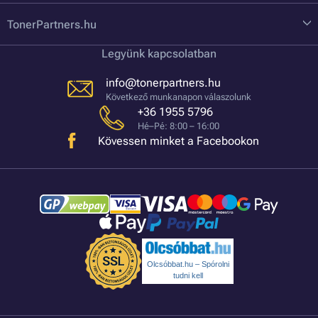
TonerPartners.hu
Legyünk kapcsolatban
info@tonerpartners.hu
Következő munkanapon válaszolunk
+36 1955 5796
Hé–Pé: 8:00 – 16:00
Kövessen minket a Facebookon
Olcsóbbat.hu – Spórolni
tudni kell