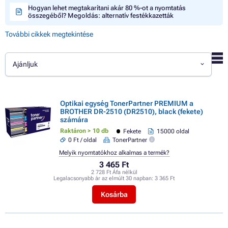
Hogyan lehet megtakarítani akár 80 %-ot a nyomtatás
összegéből? Megoldás: alternatív festékkazetták
További cikkek megtekintése
Ajánljuk
Optikai egység TonerPartner PREMIUM a
BROTHER DR-2510 (DR2510), black (fekete)
számára
Raktáron > 10 db
Fekete
15000 oldal
0 Ft / oldal
TonerPartner
Melyik nyomtatókhoz alkalmas a termék?
3 465 Ft
2 728 Ft Áfa nélkül
Legalacsonyabb ár az elmúlt 30 napban:
3 365 Ft
Kosárba