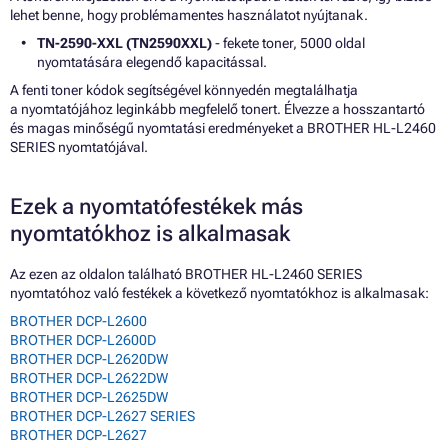
lehet benne, hogy problémamentes használatot nyújtanak.
TN-2590-XXL (TN2590XXL)
- fekete toner, 5000 oldal
nyomtatására elegendő kapacitással.
A fenti toner kódok segítségével könnyedén megtalálhatja
a nyomtatójához leginkább megfelelő tonert. Élvezze a hosszantartó
és magas minőségű nyomtatási eredményeket a BROTHER HL-L2460
SERIES nyomtatójával.
Ezek a nyomtatófestékek más
nyomtatókhoz is alkalmasak
Az ezen az oldalon található BROTHER HL-L2460 SERIES
nyomtatóhoz való festékek a következő nyomtatókhoz is alkalmasak:
BROTHER DCP-L2600
BROTHER DCP-L2600D
BROTHER DCP-L2620DW
BROTHER DCP-L2622DW
BROTHER DCP-L2625DW
BROTHER DCP-L2627 SERIES
BROTHER DCP-L2627