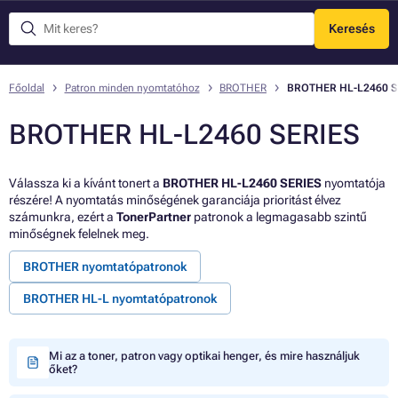
Keresés
Menü
Főoldal
Patron minden nyomtatóhoz
BROTHER
BROTHER HL-L2460 S
BROTHER HL-L2460 SERIES
Válassza ki a kívánt tonert a
BROTHER HL-L2460 SERIES
nyomtatója
részére! A nyomtatás minőségének garanciája prioritást élvez
számunkra, ezért a
TonerPartner
patronok a legmagasabb szintű
minőségnek felelnek meg.
BROTHER nyomtatópatronok
BROTHER HL-L nyomtatópatronok
Mi az a toner, patron vagy optikai henger, és mire használjuk
őket?