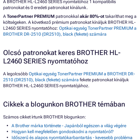
A BROTHER HL-L2460 SERIES nyomtatóhoz 1 kompatibilis
patronokat és 0 eredeti patronokat kínálunk.
A
TonerPartner PREMIUM
patronokkal
akár 80%-ot
takaríthat meg a
költségeken. A következő prémium patronokat kínáljuk BROTHER HL-
L2460 SERIES nyomtatóhoz:
Optikai egység TonerPartner PREMIUM a
BROTHER DR-2510 (DR2510), black (fekete) számára
Olcsó patronokat keres BROTHER HL-
L2460 SERIES nyomtatóhoz
A legolcsóbb
Optikai egység TonerPartner PREMIUM a BROTHER DR-
2510 (DR2510), black (fekete) számára
fekete patronokat kínáljuk
BROTHER HL-L2460 SERIES nyomtatójához.
Cikkek a blogunkon BROTHER témában
Számos cikket írtunk BROTHER blogunkon:
A Brother márka története - Japánból egészen a világ végére
Hogyan kell megfelelően gondoskodni a nyomtatóról?
Időszerű és alapos nyomtatókarbantartás - kevesebb probléma