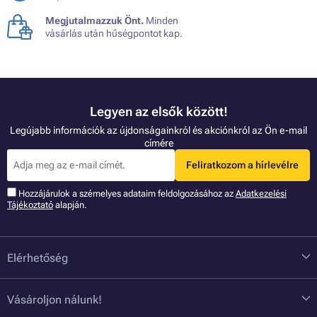
Megjutalmazzuk Önt.
Minden
vásárlás után hűségpontot kap.
Legyen az elsők között!
Legújabb információk az újdonságainkról és akciónkról az Ön e-mail
címére
Feliratkozom a hírlevélre
Hozzájárulok a szémelyes adataim feldolgozásához az
Adatkezelési
Tájékoztató
alapján.
Elérhetőség
Vásároljon nálunk!