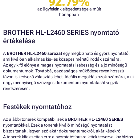
92.79%
az ügyfeleink elégedettsége a múlt
hónapban
BROTHER HL-L2460 SERIES nyomtató
értékelése
A
BROTHER HL-L2460 sorozat
egy megbízható és gyors nyomtató,
ami kiválóan alkalmas kis- és közepes méretű irodák számára.
Az egyik fő előnye a magas nyomtatási sebesség és a jó minőségű
dokumentumok. Továbbá, gazdaságos működése révén hosszú
távon is kedvező választás lehet. Ideális megoldás azok számára, akik
nagy mennyiségű szöveges dokumentum nyomtatását végzik
rendszeresen.
Festékek nyomtatóhoz
Az alábbi tonerek kompatibilisek a
BROTHER HL-L2460 SERIES
nyomtatókkal. Ezek a tonerek kiváló minőségű nyomtatást
biztosítanak, legyen szó akár dokumentumokról, akár képekről.
A tonerek kifejezetten erre a nyomtatótípusra lettek tervezve, így biztos