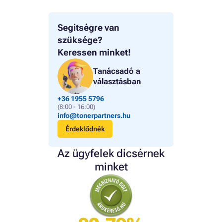
Segítségre van
szüksége?
Keressen minket!
Tanácsadó a
választásban
+36 1955 5796
(8:00 - 16:00)
info@tonerpartners.hu
Érdeklődnék
Az ügyfelek dicsérnek
minket