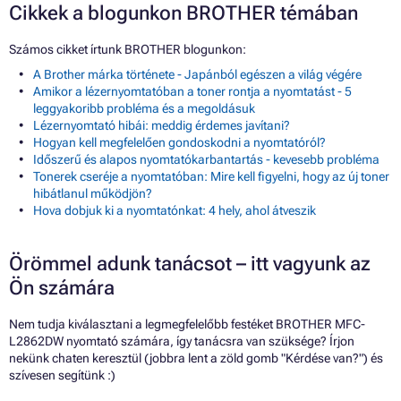
Cikkek a blogunkon BROTHER témában
Számos cikket írtunk BROTHER blogunkon:
A Brother márka története - Japánból egészen a világ végére
Amikor a lézernyomtatóban a toner rontja a nyomtatást - 5
leggyakoribb probléma és a megoldásuk
Lézernyomtató hibái: meddig érdemes javítani?
Hogyan kell megfelelően gondoskodni a nyomtatóról?
Időszerű és alapos nyomtatókarbantartás - kevesebb probléma
Tonerek cseréje a nyomtatóban: Mire kell figyelni, hogy az új toner
hibátlanul működjön?
Hova dobjuk ki a nyomtatónkat: 4 hely, ahol átveszik
Örömmel adunk tanácsot – itt vagyunk az
Ön számára
Nem tudja kiválasztani a legmegfelelőbb festéket BROTHER MFC-
L2862DW nyomtató számára, így tanácsra van szüksége? Írjon
nekünk chaten keresztül (jobbra lent a zöld gomb "Kérdése van?") és
szívesen segítünk :)