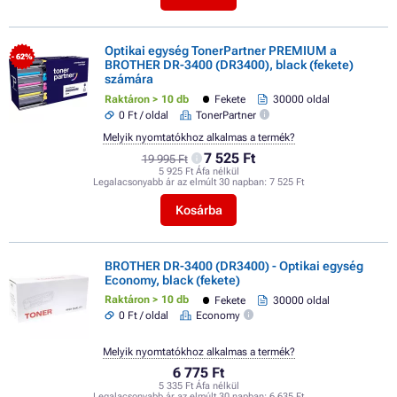
Optikai egység TonerPartner PREMIUM a
- 62%
BROTHER DR-3400 (DR3400), black (fekete)
számára
Raktáron > 10 db
Fekete
30000 oldal
0 Ft / oldal
TonerPartner
Melyik nyomtatókhoz alkalmas a termék?
7 525 Ft
19 995 Ft
5 925 Ft Áfa nélkül
Legalacsonyabb ár az elmúlt 30 napban:
7 525 Ft
Kosárba
BROTHER DR-3400 (DR3400) - Optikai egység
Economy, black (fekete)
Raktáron > 10 db
Fekete
30000 oldal
0 Ft / oldal
Economy
Melyik nyomtatókhoz alkalmas a termék?
6 775 Ft
5 335 Ft Áfa nélkül
Legalacsonyabb ár az elmúlt 30 napban:
6 635 Ft