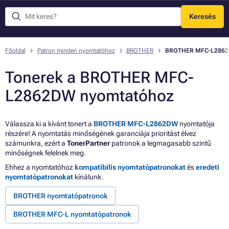
Keresés
Menü
Főoldal
Patron minden nyomtatóhoz
BROTHER
BROTHER MFC-L286
Tonerek a BROTHER MFC-
L2862DW nyomtatóhoz
Válassza ki a kívánt tonert a
BROTHER MFC-L2862DW
nyomtatója
részére! A nyomtatás minőségének garanciája prioritást élvez
számunkra, ezért a
TonerPartner
patronok a legmagasabb szintű
minőségnek felelnek meg.
Ehhez a nyomtatóhoz
kompatibilis nyomtatópatronokat
és
eredeti
nyomtatópatronokat
kínálunk.
BROTHER nyomtatópatronok
BROTHER MFC-L nyomtatópatronok