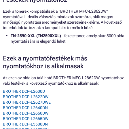
Ezek a tonerek kompatibilisek a "BROTHER MFC-L2862DW"
nyomtatóval. Ideális választás mindazok számára, akik magas
minőségű nyomtatási eredményeket szeretnének elérni. A következő
tonerkódok tartoznak a kompatibilis termékek közé:
TN-2590-XXL (TN2590XXL)
- fekete toner, amely akár 5000 oldal
nyomtatására is elegendő lehet.
Ezek a nyomtatófestékek más
nyomtatókhoz is alkalmasak
Az ezen az oldalon található BROTHER MFC-L2862DW nyomtatóhoz
való festékek a következő nyomtatókhoz is alkalmasak:
BROTHER DCP-L2600D
BROTHER DCP-L2622DW
BROTHER DCP-L2627DWE
BROTHER DCP-L2640DN
BROTHER DCP-L2660DW
BROTHER DCP-L2665DW
BROTHER DCP-L5500DN