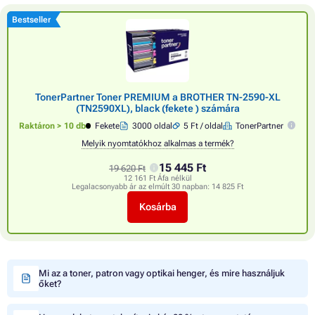
Bestseller
TonerPartner Toner PREMIUM a BROTHER TN-2590-XL
(TN2590XL), black (fekete ) számára
Raktáron > 10 db
Fekete
3000 oldal
5 Ft / oldal
TonerPartner
Melyik nyomtatókhoz alkalmas a termék?
15 445 Ft
19 620 Ft
12 161 Ft Áfa nélkül
Legalacsonyabb ár az elmúlt 30 napban:
14 825 Ft
Kosárba
Mi az a toner, patron vagy optikai henger, és mire használjuk
őket?