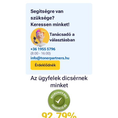
Segítségre van
szüksége?
Keressen minket!
Tanácsadó a
választásban
+36 1955 5796
(8:00 - 16:00)
info@tonerpartners.hu
Érdeklődnék
Az ügyfelek dicsérnek
minket
92.79%