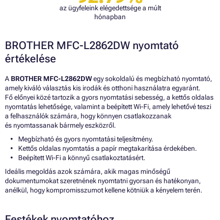
az ügyfeleink elégedettsége a múlt
hónapban
BROTHER MFC-L2862DW nyomtató
értékelése
A
BROTHER MFC-L2862DW
egy sokoldalú és megbízható nyomtató,
amely kiváló választás kis irodák és otthoni használatra egyaránt.
Fő előnyei közé tartozik a gyors nyomtatási sebesség, a kettős oldalas
nyomtatás lehetősége, valamint a beépített Wi-Fi, amely lehetővé teszi
a felhasználók számára, hogy könnyen csatlakozzanak
és nyomtassanak bármely eszközről.
Megbízható és gyors nyomtatási teljesítmény.
Kettős oldalas nyomtatás a papír megtakarítása érdekében.
Beépített Wi-Fi a könnyű csatlakoztatásért.
Ideális megoldás azok számára, akik magas minőségű
dokumentumokat szeretnének nyomtatni gyorsan és hatékonyan,
anélkül, hogy kompromisszumot kellene kötniük a kényelem terén.
Festékek nyomtatóhoz