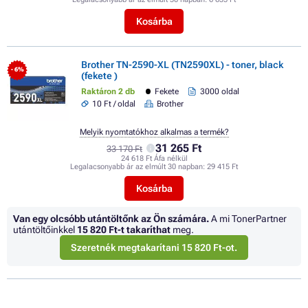
Kosárba
Brother TN-2590-XL (TN2590XL) - toner, black
- 6%
(fekete )
Raktáron 2 db
Fekete
3000 oldal
10 Ft / oldal
Brother
Melyik nyomtatókhoz alkalmas a termék?
31 265 Ft
33 170 Ft
24 618 Ft Áfa nélkül
Legalacsonyabb ár az elmúlt 30 napban:
29 415 Ft
Kosárba
Van egy olcsóbb utántöltőnk az Ön számára.
A mi TonerPartner
utántöltőinkkel
15 820 Ft
-t takaríthat
meg.
Szeretnék megtakarítani 15 820 Ft-ot.