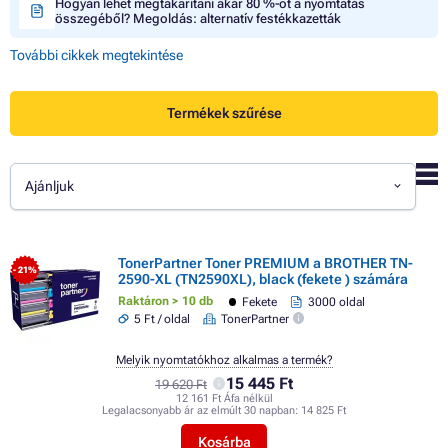
Hogyan lehet megtakarítani akár 80 %-ot a nyomtatás
összegéből? Megoldás: alternatív festékkazetták
További cikkek megtekintése
Termékek szűrése
Ajánljuk
TonerPartner Toner PREMIUM a BROTHER TN-
- 21%
2590-XL (TN2590XL), black (fekete ) számára
Raktáron > 10 db
Fekete
3000 oldal
5 Ft / oldal
TonerPartner
Melyik nyomtatókhoz alkalmas a termék?
15 445 Ft
19 620 Ft
12 161 Ft Áfa nélkül
Legalacsonyabb ár az elmúlt 30 napban:
14 825 Ft
Kosárba