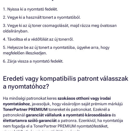
1. Nyissa ki a nyomtató fedelét.
2. Vegye ki a használt tonert a nyomtatóból.
3. Vegye ki az új toner csomagolását, majd rázza meg óvatosan
oldalirányban.
4. Távolítsa el a védőfóliát az új tonerről.
5. Helyezze be az új tonert a nyomtatóba, ügyelve arra, hogy
megfelelően illeszkedjen.
6. Zárja vissza a nyomtató fedelét.
Eredeti vagy kompatibilis patront válasszak
a nyomtatóhoz?
Ha minőségi patronokat keres
szokásos otthoni vagy irodai
nyomtatáshoz
, javasoljuk, hogy vásároljon saját prémium márkájú
TonerPartner PREMIUM
tonereket és patronokat. Ezeknél a
patronoknál
garanciát vállalunk a nyomtató károsodására
és
élettartamra szóló garanciát
a patronra. Ezenkívül, ha nyomtatója
nem fogadja el a TonerPartner PREMIUM nyomtatófestéket,