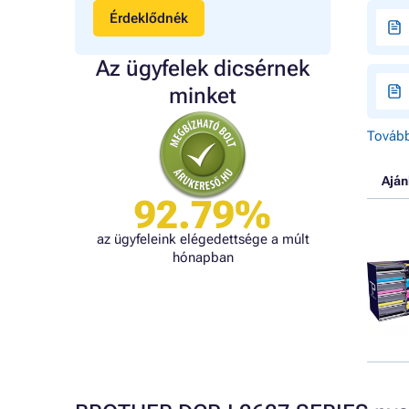
Érdeklődnék
Az ügyfelek dicsérnek
minket
Tovább
Aján
92.79%
az ügyfeleink elégedettsége a múlt
hónapban