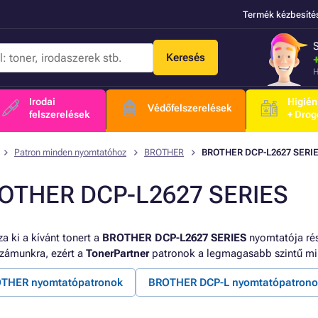
Termék kézbesíté
Keresés
H
Irodai
Higién
Védőfelszerelések
felszerelések
+ Drog
Patron minden nyomtatóhoz
BROTHER
BROTHER DCP-L2627 SERI
OTHER DCP-L2627 SERIES
a ki a kívánt tonert a
BROTHER DCP-L2627 SERIES
nyomtatója rés
számunkra, ezért a
TonerPartner
patronok a legmagasabb szintű mi
THER nyomtatópatronok
BROTHER DCP-L nyomtatópatrono