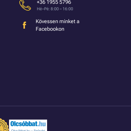
+36 1955 5796
Hé–Pé: 8:00 – 16:00
Kövessen minket a
Facebookon
Olcsóbbat.hu – Spórolni