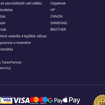
és szerződéstől való elállás
Cégeknek
besítése
HP
ódok
CANON
szer
SAMSUNG
ontok
BROTHER
rténő vásárlás 4 legfőbb előnye
garancia a tonerekre
iztosítás
 TonerPartner
ers.hu)