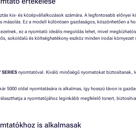
tató értékelése
ztás kis- és középvállalkozások számára. A legfontosabb előnyei k
és másolás. Ez a modell különösen gazdaságos, köszönhetően a ho
elnek, ez a nyomtató ideális megoldás lehet, mivel megbízhatóság
ős, sokoldalú és költséghatékony eszköz minden irodai környezet
 SERIES
nyomtatóval. Kiváló minőségű nyomatokat biztosítanak, leg
akár 5000 oldal nyomtatására is alkalmas, így hosszú távon is gazda
iválaszthatja a nyomtatójához leginkább megfelelő tonert, biztosí
mtatókhoz is alkalmasak