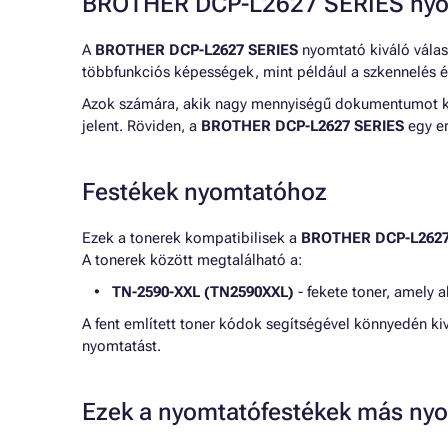
BROTHER DCP-L2627 SERIES nyom
A
BROTHER DCP-L2627 SERIES
nyomtató kiváló válas
többfunkciós képességek, mint például a szkennelés 
Azok számára, akik nagy mennyiségű dokumentumot kez
jelent. Röviden, a
BROTHER DCP-L2627 SERIES
egy er
Festékek nyomtatóhoz
Ezek a tonerek kompatibilisek a
BROTHER DCP-L2627
A tonerek között megtalálható a:
TN-2590-XXL (TN2590XXL)
- fekete toner, amely 
A fent említett toner kódok segítségével könnyedén k
nyomtatást.
Ezek a nyomtatófestékek más nyo