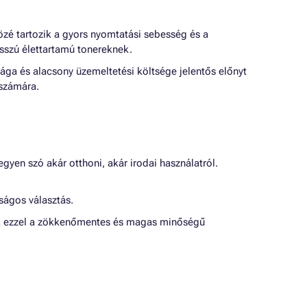
özé tartozik a gyors nyomtatási sebesség és a
sszú élettartamú tonereknek.
a és alacsony üzemeltetési költsége jelentős előnyt
 számára.
yen szó akár otthoni, akár irodai használatról.
ságos választás.
tva ezzel a zökkenőmentes és magas minőségű