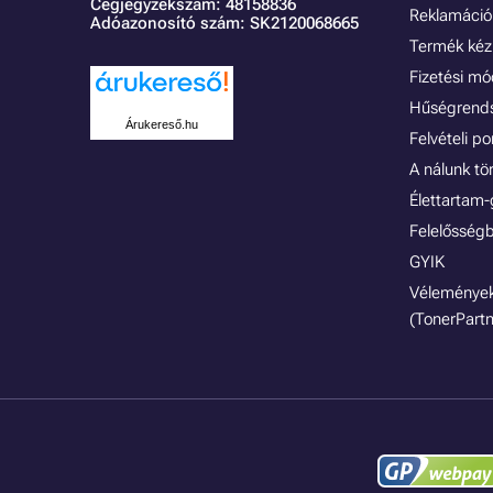
Cégjegyzékszám: 48158836
Reklamáció 
Adóazonosító szám: SK2120068665
Termék kéz
Fizetési m
Hűségrend
Árukereső.hu
Felvételi p
A nálunk tö
Élettartam-
Felelősségb
GYIK
Vélemények
(TonerPartn