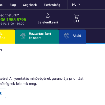
HU
se
Blog
Cégeknek
Elérhetőség
Segíthetünk?
+36 1955 5796
0 Ft
Bejelentkezni
é–Pé: 8:00 – 16:00
ia
Háztartás, kert
Akció
éria
és sport
ES
zére! A nyomtatás minőségének garanciája prioritást
nőségnek felelnek meg.
k