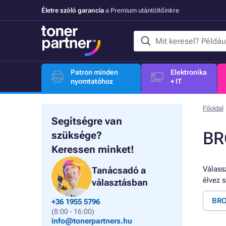
Életre szóló garancia
a Premium utántöltőinkre
Patron minden
Elektronika
nyomtatóhoz
+ IT
Főoldal
Segítségre van
BR
szüksége?
Keressen minket!
Válassz
Tanácsadó a
élvez 
választásban
BRO
+36 1955 5796
(8:00 - 16:00)
info@tonerpartners.hu