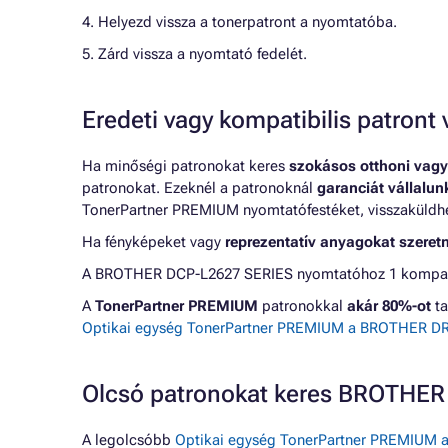
4. Helyezd vissza a tonerpatront a nyomtatóba.
5. Zárd vissza a nyomtató fedelét.
Eredeti vagy kompatibilis patron
Ha minőségi patronokat keres
szokásos otthoni vagy
patronokat. Ezeknél a patronoknál
garanciát vállalu
TonerPartner PREMIUM nyomtatófestéket, visszaküldheti
Ha fényképeket vagy
reprezentatív anyagokat szeret
A BROTHER DCP-L2627 SERIES nyomtatóhoz 1 kompatibi
A
TonerPartner PREMIUM
patronokkal
akár 80%-ot
ta
Optikai egység TonerPartner PREMIUM a BROTHER DR-
Olcsó patronokat keres BROTHE
A legolcsóbb
Optikai egység TonerPartner PREMIUM a