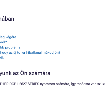
mában
ilág végére
ról?
sebb probléma
, hogy az új toner hibátlanul működjön?
zik
gyunk az Ön számára
THER DCP-L2627 SERIES nyomtató számára, így tanácsra van szükség