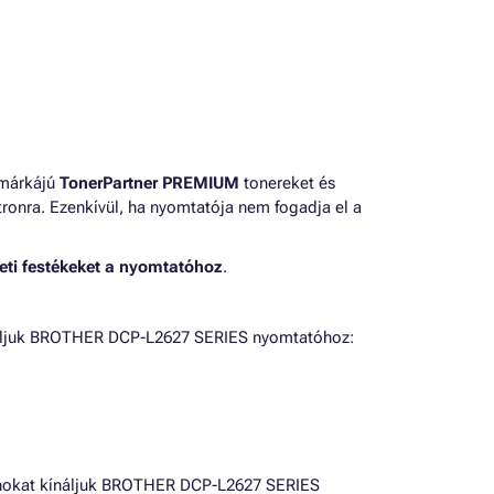
 márkájú
TonerPartner PREMIUM
tonereket és
ronra. Ezenkívül, ha nyomtatója nem fogadja el a
eti festékeket a nyomtatóhoz
.
náljuk BROTHER DCP-L2627 SERIES nyomtatóhoz:
nokat kínáljuk BROTHER DCP-L2627 SERIES