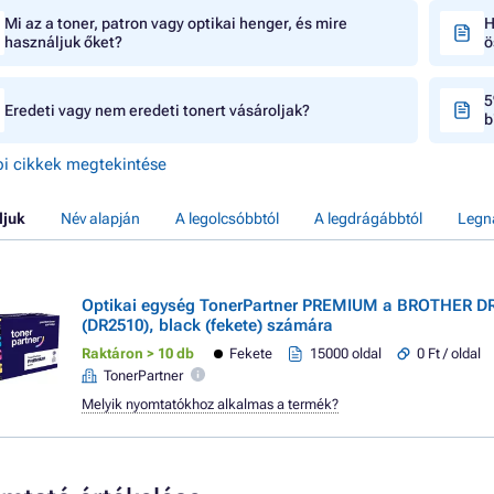
Mi az a toner, patron vagy optikai henger, és mire
H
használjuk őket?
ö
5
Eredeti vagy nem eredeti tonert vásároljak?
b
i cikkek megtekintése
ljuk
Név alapján
A legolcsóbbtól
A legdrágábbtól
Legn
Optikai egység TonerPartner PREMIUM a BROTHER D
(DR2510), black (fekete) számára
Raktáron > 10 db
Fekete
15000 oldal
0 Ft / oldal
TonerPartner
Melyik nyomtatókhoz alkalmas a termék?