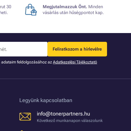
rut 30
Megjutalmazzuk Önt.
Minden
heti.
vásárlás után hűségpontot kap.
Feliratkozom a hírlevélre
s adataim feldolgozásához az
Adatkezelési Tájékoztató
Legyünk kapcsolatban
info@tonerpartners.hu
Következő munkanapon válaszolunk