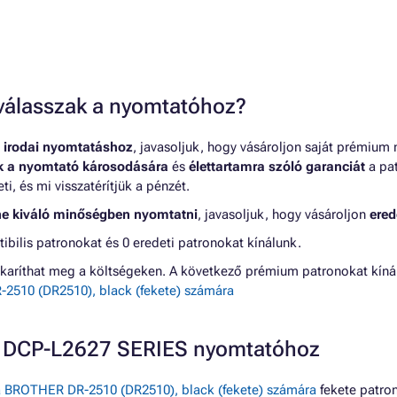
t válasszak a nyomtatóhoz?
 irodai nyomtatáshoz
, javasoljuk, hogy vásároljon saját prémium
nk a nyomtató károsodására
és
élettartamra szóló garanciát
a pat
, és mi visszatérítjük a pénzét.
ne kiváló minőségben nyomtatni
, javasoljuk, hogy vásároljon
ered
lis patronokat és 0 eredeti patronokat kínálunk.
karíthat meg a költségeken. A következő prémium patronokat kí
2510 (DR2510), black (fekete) számára
R DCP-L2627 SERIES nyomtatóhoz
 BROTHER DR-2510 (DR2510), black (fekete) számára
fekete patro