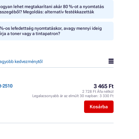
ogyan lehet megtakarítani akár 80 %-ot a nyomtatás
sszegéből? Megoldás: alternatív festékkazetták
%-os lefedettség nyomtatáskor, avagy mennyi ideig
írja a toner vagy a tintapatron?
agyobb kedvezménytől
3 465 Ft
R-2510
2 728 Ft Áfa nélkül
Legalacsonyabb ár az elmúlt 30 napban:
3 330 Ft
Kosárba