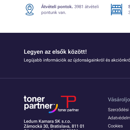
Átvételi pontok.
3981 átvételi
pontunk van.
Legyen az elsők között!
Legújabb információk az újdonságainkról és akciónkró
Vásároljo
Szerződési é
Adatvédelmi
Ledum Kamara SK s.r.o.
Cookies
Zámocká 30,
Bratislava, 811 01