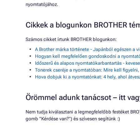
nyomtatójához.
Cikkek a blogunkon BROTHER té
Számos cikket írtunk BROTHER blogunkon:
A Brother márka története - Japánból egészen a v
Hogyan kell megfelelően gondoskodni a nyomtató
Időszerű és alapos nyomtatókarbantartás - keve
Tonerek cseréje a nyomtatóban: Mire kell figyelni
Hova dobjuk ki a nyomtatónkat: 4 hely, ahol átves
Örömmel adunk tanácsot – itt va
Nem tudja kiválasztani a legmegfelelőbb festéket BRO
gomb "Kérdése van?") és szívesen segítünk :)