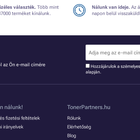
Széles választék.
Több mint
Nálunk van ideje.
Az á
37000 terméket kínálunk.
napon belül visszaküld
l az Ön e-mail címére
Hozzájárulok a szémelye
alapján.
n nálunk!
TonerPartners.hu
s fizetési feltételek
Rólunk
 irányelvek
Elérhetőség
Blog