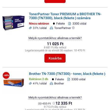
TonerPartner Toner PREMIUM a BROTHER TN-
7300 (TN7300), black (fekete ) számára
Nincs raktáron
Fekete
3300 oldal
3 Ft / oldal
TonerPartner
Melyik nyomtatókhoz alkalmas a termék?
11 025 Ft
8 681 Ft Áfa nélkül
Legalacsonyabb ár az elmúlt 30 napban:
10 470 Ft
Kosárba
Brother TN-7300 (TN7300) - toner, black (fekete )
- 63%
Raktáron 2 db
Fekete
3300 oldal
4 Ft / oldal
Brother
Melyik nyomtatókhoz alkalmas a termék?
12 335 Ft
33 455 Ft
9 713 Ft Áfa nélkül
Legalacsonyabb ár az elmúlt 30 napban:
12 355 Ft