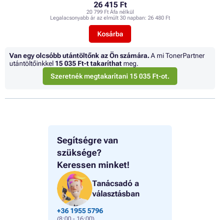
26 415 Ft
20 799 Ft Áfa nélkül
Legalacsonyabb ár az elmúlt 30 napban:
26 480 Ft
Kosárba
Van egy olcsóbb utántöltőnk az Ön számára.
A mi TonerPartner
utántöltőinkkel
15 035 Ft
-t takaríthat
meg.
Szeretnék megtakarítani 15 035 Ft-ot.
Segítségre van
szüksége?
Keressen minket!
Tanácsadó a
választásban
+36 1955 5796
(8:00 - 16:00)