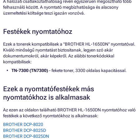
A hálózati csatlakoztathatóság révén egyszerűen megosztható több
felhasználó között. A nyomtató megbízhatósága és alacsony
üzemeltetési költsége teszi igazán vonzóvá.
Festékek nyomtatóhoz
Ezek a tonerek kompatibilisek a "BROTHER HL-1650DN" nyomtatóval.
Kiváló minőségű nyomtatást biztosítanak, legyen szó akár
dokumentumokról, akár képekről. Az alábbi tonerkódokkal
kompatibilisek:
TN-7300 (TN7300)
- fekete toner, 3300 oldalas kapacitással.
Ezek a nyomtatófestékek más
nyomtatókhoz is alkalmasak
Az ezen az oldalon található BROTHER HL-1650DN nyomtatóhoz való
festékek a következő nyomtatókhoz is alkalmasak:
BROTHER DCP-8020
BROTHER DCP-8025D
BROTHER DCP-8025DN