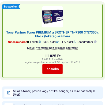
Bestseller
TonerPartner Toner PREMIUM a BROTHER TN-7300 (TN7300),
black (fekete ) számára
Nincs raktáron
Fekete
3300 oldal
3 Ft / oldal
TonerPartner
Melyik nyomtatókhoz alkalmas a termék?
11 025 Ft
8 681 Ft Áfa nélkül
Legalacsonyabb ár az elmúlt 30 napban:
10 470 Ft
Kosárba
Mi az a toner, patron vagy optikai henger, és mire használjuk
őket?