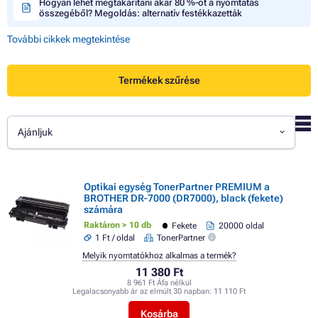
Hogyan lehet megtakarítani akár 80 %-ot a nyomtatás
összegéből? Megoldás: alternatív festékkazetták
További cikkek megtekintése
Termékek szűrése
Ajánljuk
Optikai egység TonerPartner PREMIUM a
BROTHER DR-7000 (DR7000), black (fekete)
számára
Raktáron > 10 db
Fekete
20000 oldal
1 Ft / oldal
TonerPartner
Melyik nyomtatókhoz alkalmas a termék?
11 380 Ft
8 961 Ft Áfa nélkül
Legalacsonyabb ár az elmúlt 30 napban:
11 110 Ft
Kosárba