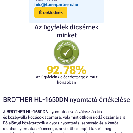
info@tonerpartners.hu
Érdeklődnék
Az ügyfelek dicsérnek
minket
92.78%
az ügyfeleink elégedettsége a múlt
hónapban
BROTHER HL-1650DN nyomtató értékelése
A
BROTHER HL-1650DN
nyomtató kiváló választás kis-
és középvállalkozások számára, valamint otthoni irodák számára is.
Fő előnyei közé tartozik a gyors nyomtatási sebesség és a kettős
oldalas nyomtatás képessége, ami időt és papírt takarít meg.