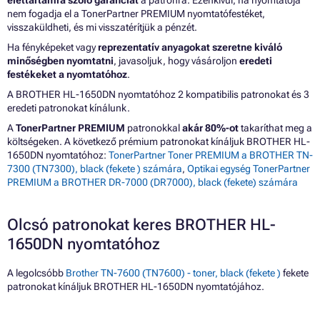
nem fogadja el a TonerPartner PREMIUM nyomtatófestéket,
visszaküldheti, és mi visszatérítjük a pénzét.
Ha fényképeket vagy
reprezentatív anyagokat szeretne kiváló
minőségben nyomtatni
, javasoljuk, hogy vásároljon
eredeti
festékeket a nyomtatóhoz
.
A BROTHER HL-1650DN nyomtatóhoz 2 kompatibilis patronokat és 3
eredeti patronokat kínálunk.
A
TonerPartner PREMIUM
patronokkal
akár 80%-ot
takaríthat meg a
költségeken. A következő prémium patronokat kínáljuk BROTHER HL-
1650DN nyomtatóhoz:
TonerPartner Toner PREMIUM a BROTHER TN-
7300 (TN7300), black (fekete ) számára
,
Optikai egység TonerPartner
PREMIUM a BROTHER DR-7000 (DR7000), black (fekete) számára
Olcsó patronokat keres BROTHER HL-
1650DN nyomtatóhoz
A legolcsóbb
Brother TN-7600 (TN7600) - toner, black (fekete )
fekete
patronokat kínáljuk BROTHER HL-1650DN nyomtatójához.