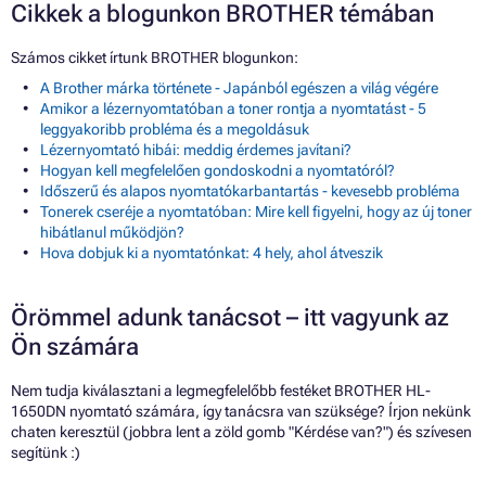
Cikkek a blogunkon BROTHER témában
Számos cikket írtunk BROTHER blogunkon:
A Brother márka története - Japánból egészen a világ végére
Amikor a lézernyomtatóban a toner rontja a nyomtatást - 5
leggyakoribb probléma és a megoldásuk
Lézernyomtató hibái: meddig érdemes javítani?
Hogyan kell megfelelően gondoskodni a nyomtatóról?
Időszerű és alapos nyomtatókarbantartás - kevesebb probléma
Tonerek cseréje a nyomtatóban: Mire kell figyelni, hogy az új toner
hibátlanul működjön?
Hova dobjuk ki a nyomtatónkat: 4 hely, ahol átveszik
Örömmel adunk tanácsot – itt vagyunk az
Ön számára
Nem tudja kiválasztani a legmegfelelőbb festéket BROTHER HL-
1650DN nyomtató számára, így tanácsra van szüksége? Írjon nekünk
chaten keresztül (jobbra lent a zöld gomb "Kérdése van?") és szívesen
segítünk :)