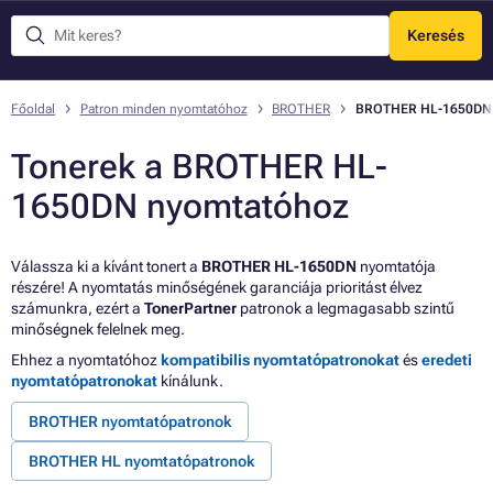
Keresés
Menü
Főoldal
Patron minden nyomtatóhoz
BROTHER
BROTHER HL-1650DN
Tonerek a BROTHER HL-
1650DN nyomtatóhoz
Válassza ki a kívánt tonert a
BROTHER HL-1650DN
nyomtatója
részére! A nyomtatás minőségének garanciája prioritást élvez
számunkra, ezért a
TonerPartner
patronok a legmagasabb szintű
minőségnek felelnek meg.
Ehhez a nyomtatóhoz
kompatibilis nyomtatópatronokat
és
eredeti
nyomtatópatronokat
kínálunk.
BROTHER nyomtatópatronok
BROTHER HL nyomtatópatronok