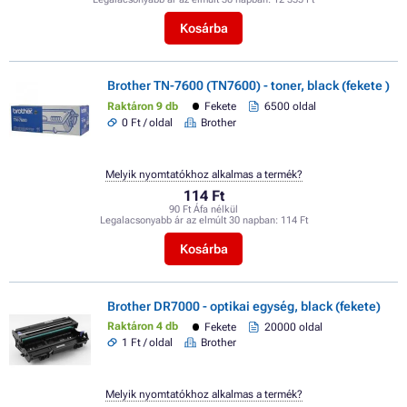
Kosárba
Brother TN-7600 (TN7600) - toner, black (fekete )
Raktáron 9 db
Fekete
6500 oldal
0 Ft / oldal
Brother
Melyik nyomtatókhoz alkalmas a termék?
114 Ft
90 Ft Áfa nélkül
Legalacsonyabb ár az elmúlt 30 napban:
114 Ft
Kosárba
Brother DR7000 - optikai egység, black (fekete)
Raktáron 4 db
Fekete
20000 oldal
1 Ft / oldal
Brother
Melyik nyomtatókhoz alkalmas a termék?