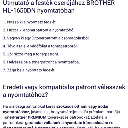
Útmutató a festék cseréjéhez BROTHER
HL-1650DN nyomtatóban
1. Nyissa ki a nyomtató fedelét.
2. Húzza ki a tonerpatront a nyomtatóból.
3. Vegyen ki egy új tonerpatront a csomagolásból.
4. Távolítsa el a védőfóliát a tonerpatronról.
5. Jól rázza meg a tonerpatront.
6. Helyezze be a tonerpatront a nyomtatóba.
7. Zárja be a nyomtató fedelét.
Eredeti vagy kompatibilis patront válasszak
a nyomtatóhoz?
Ha minőségi patronokat keres
szokásos otthoni vagy irodai
nyomtatáshoz
, javasoljuk, hogy vásároljon saját prémium márkájú
TonerPartner PREMIUM
tonereket és patronokat. Ezeknél a
patronoknál
garanciát vállalunk a nyomtató károsodására
és
élettartamra szóló garanciát
a patronra. Ezenkívül, ha nyomtatója