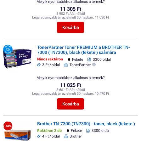
Melyik nyomtatókhoz alkalmas a termék?
11 305 Ft
8 902 Ft Áfa nélkül
Legalacsonyabb ár az elmúlt 30 napban:
11 030 Ft
Kosárba
TonerPartner Toner PREMIUM a BROTHER TN-
7300 (TN7300), black (fekete ) számára
Nincs raktáron
Fekete
3300 oldal
3 Ft / oldal
TonerPartner
Melyik nyomtatókhoz alkalmas a termék?
11 025 Ft
8 681 Ft Áfa nélkül
Legalacsonyabb ár az elmúlt 30 napban:
10 470 Ft
Kosárba
Brother TN-7300 (TN7300) - toner, black (fekete )
- 63%
Raktáron 2 db
Fekete
3300 oldal
4 Ft / oldal
Brother