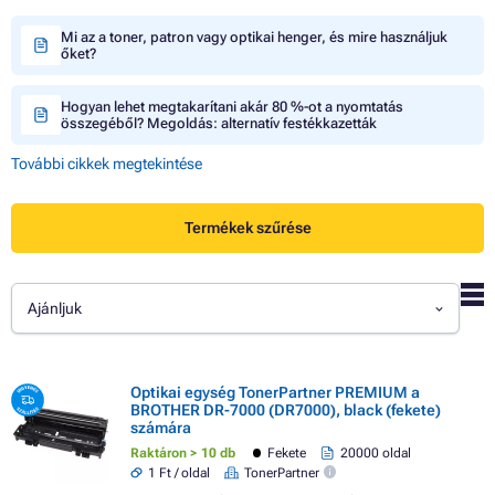
Mi az a toner, patron vagy optikai henger, és mire használjuk
őket?
Hogyan lehet megtakarítani akár 80 %-ot a nyomtatás
összegéből? Megoldás: alternatív festékkazetták
További cikkek megtekintése
Termékek szűrése
Ajánljuk
Optikai egység TonerPartner PREMIUM a
BROTHER DR-7000 (DR7000), black (fekete)
számára
Raktáron > 10 db
Fekete
20000 oldal
1 Ft / oldal
TonerPartner