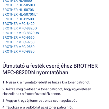
BROTHER HL-5050
BROTHER HL-5050LT
BROTHER HL-5070N
BROTHER HL-5070NLT
BROTHER HL-P2500
BROTHER MFC-8420
BROTHER MFC-8820D
BROTHER MFC-8820DN
BROTHER MFC-9650
BROTHER MFC-9750
BROTHER MFC-9850
BROTHER MFC-9880
Útmutató a festék cseréjéhez BROTHER
MFC-8820DN nyomtatóban
1. Nyissa ki a nyomtató fedelét és húzza ki a toner patronot.
2. Rázza meg óvatosan a toner patronot, hogy egyenletesen
eloszoljanak a festékrészecskék benne.
3. Vegyen ki egy új toner patront a csomagolásból.
4. Távolítsa el a védőfóliát az új toner patrornról.