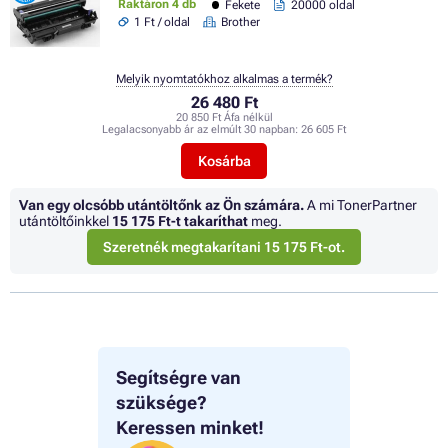
Raktáron 4 db
Fekete
20000 oldal
1 Ft / oldal
Brother
Melyik nyomtatókhoz alkalmas a termék?
26 480 Ft
20 850 Ft Áfa nélkül
Legalacsonyabb ár az elmúlt 30 napban:
26 605 Ft
Kosárba
Van egy olcsóbb utántöltőnk az Ön számára.
A mi TonerPartner
utántöltőinkkel
15 175 Ft
-t takaríthat
meg.
Szeretnék megtakarítani 15 175 Ft-ot.
Segítségre van
szüksége?
Keressen minket!