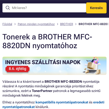
Keresés
Menü
Főoldal
Patron minden nyomtatóhoz
BROTHER
BROTHER MFC-8820
Tonerek a BROTHER MFC-
8820DN nyomtatóhoz
Válassza ki a kívánt tonert a
BROTHER MFC-8820DN
nyomtatója
részére! A nyomtatás minőségének garanciája prioritást élvez
számunkra, ezért a
TonerPartner
patronok a legmagasabb szintű
minőségnek felelnek meg.
Ehhez a nyomtatóhoz
kompatibilis nyomtatópatronokat
és
eredeti
nyomtatópatronokat
kínálunk.