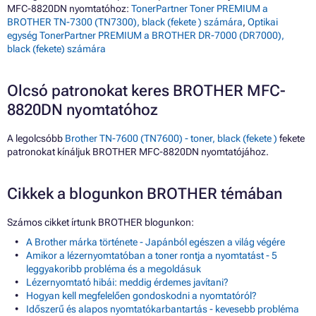
MFC-8820DN nyomtatóhoz:
TonerPartner Toner PREMIUM a
BROTHER TN-7300 (TN7300), black (fekete ) számára
,
Optikai
egység TonerPartner PREMIUM a BROTHER DR-7000 (DR7000),
black (fekete) számára
Olcsó patronokat keres BROTHER MFC-
8820DN nyomtatóhoz
A legolcsóbb
Brother TN-7600 (TN7600) - toner, black (fekete )
fekete
patronokat kínáljuk BROTHER MFC-8820DN nyomtatójához.
Cikkek a blogunkon BROTHER témában
Számos cikket írtunk BROTHER blogunkon:
A Brother márka története - Japánból egészen a világ végére
Amikor a lézernyomtatóban a toner rontja a nyomtatást - 5
leggyakoribb probléma és a megoldásuk
Lézernyomtató hibái: meddig érdemes javítani?
Hogyan kell megfelelően gondoskodni a nyomtatóról?
Időszerű és alapos nyomtatókarbantartás - kevesebb probléma