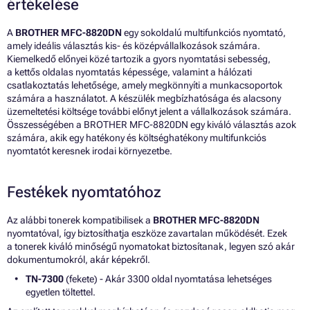
értékelése
A
BROTHER MFC-8820DN
egy sokoldalú multifunkciós nyomtató,
amely ideális választás kis- és középvállalkozások számára.
Kiemelkedő előnyei közé tartozik a gyors nyomtatási sebesség,
a kettős oldalas nyomtatás képessége, valamint a hálózati
csatlakoztatás lehetősége, amely megkönnyíti a munkacsoportok
számára a használatot. A készülék megbízhatósága és alacsony
üzemeltetési költsége további előnyt jelent a vállalkozások számára.
Összességében a BROTHER MFC-8820DN egy kiváló választás azok
számára, akik egy hatékony és költséghatékony multifunkciós
nyomtatót keresnek irodai környezetbe.
Festékek nyomtatóhoz
Az alábbi tonerek kompatibilisek a
BROTHER MFC-8820DN
nyomtatóval, így biztosíthatja eszköze zavartalan működését. Ezek
a tonerek kiváló minőségű nyomatokat biztosítanak, legyen szó akár
dokumentumokról, akár képekről.
TN-7300
(fekete) - Akár 3300 oldal nyomtatása lehetséges
egyetlen töltettel.