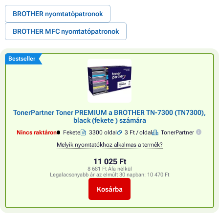
BROTHER nyomtatópatronok
BROTHER MFC nyomtatópatronok
Bestseller
TonerPartner Toner PREMIUM a BROTHER TN-7300 (TN7300),
black (fekete ) számára
Nincs raktáron
Fekete
3300 oldal
3 Ft / oldal
TonerPartner
Melyik nyomtatókhoz alkalmas a termék?
11 025 Ft
8 681 Ft Áfa nélkül
Legalacsonyabb ár az elmúlt 30 napban:
10 470 Ft
Kosárba