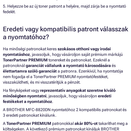
5. Helyezze be az új toner patront a helyére, majd zárja be a nyomtató
fedelét.
Eredeti vagy kompatibilis patront válasszak
a nyomtatóhoz?
Ha minőségi patronokat keres
szokásos otthoni vagy irodai
nyomtatáshoz
, javasoljuk, hogy vásároljon saját prémium márkájú
TonerPartner PREMIUM
tonereket és patronokat. Ezeknél a
patronoknál
garanciát vállalunk a nyomtató károsodására
és
élettartamra szóló garanciát
a patronra. Ezenkívül, ha nyomtatója
nem fogadja el a TonerPartner PREMIUM nyomtatófestéket,
visszaküldheti, és mi visszatérítjük a pénzét.
Ha fényképeket vagy
reprezentatív anyagokat szeretne kiváló
minőségben nyomtatni
, javasoljuk, hogy vásároljon
eredeti
festékeket a nyomtatóhoz
.
A BROTHER MFC-8820DN nyomtatóhoz 2 kompatibilis patronokat és
3 eredeti patronokat kínálunk.
A
TonerPartner PREMIUM
patronokkal
akár 80%-ot
takaríthat meg a
költségeken. A következő prémium patronokat kínáljuk BROTHER