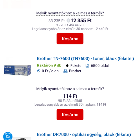
Melyik nyomtatókhoz alkalmas a termék?
12 355 Ft
33 235 Ft
9 728 Ft Áfa nélkül
Legalacsonyabb ár az elmúlt 30 napban:
12 440 Ft
Kosárba
Brother TN-7600 (TN7600) - toner, black (fekete )
Raktáron 9 db
Fekete
6500 oldal
0 Ft / oldal
Brother
Melyik nyomtatókhoz alkalmas a termék?
114 Ft
90 Ft Áfa nélkül
Legalacsonyabb ár az elmúlt 30 napban:
114 Ft
Kosárba
Brother DR7000 - optikai egység, black (fekete)