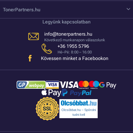
TonerPartners.hu
Legyünk kapcsolatban
info@tonerpartners.hu
Következő munkanapon válaszolunk
+36 1955 5796
Hé–Pé: 8:00 – 16:00
Kövessen minket a Facebookon
Olcsóbbat.hu – Spórolni
tudni kell