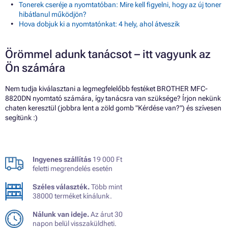
Tonerek cseréje a nyomtatóban: Mire kell figyelni, hogy az új toner
hibátlanul működjön?
Hova dobjuk ki a nyomtatónkat: 4 hely, ahol átveszik
Örömmel adunk tanácsot – itt vagyunk az
Ön számára
Nem tudja kiválasztani a legmegfelelőbb festéket BROTHER MFC-
8820DN nyomtató számára, így tanácsra van szüksége? Írjon nekünk
chaten keresztül (jobbra lent a zöld gomb "Kérdése van?") és szívesen
segítünk :)
Ingyenes szállítás
19 000 Ft
feletti megrendelés esetén
Széles választék.
Több mint
38000 terméket kínálunk.
Nálunk van ideje.
Az árut 30
napon belül visszaküldheti.