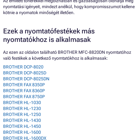
Az említett tonerekkel megbízhatóan és gazdaságosan oldhatja meg
nyomtatási igényeit, mindezt anélkül, hogy kompromisszumot kellene
kötnie a nyomatok minőségét illetően.
Ezek a nyomtatófestékek más
nyomtatókhoz is alkalmasak
Az ezen az oldalon található BROTHER MFC-8820DN nyomtatóhoz
való festékek a következő nyomtatókhoz is alkalmasak:
BROTHER DCP-8020
BROTHER DCP-8025D
BROTHER DCP-8025DN
BROTHER FAX 8350P
BROTHER FAX 8360P
BROTHER FAX 8750P
BROTHER HL-1030
BROTHER HL-1230
BROTHER HL-1250
BROTHER HL-1430
BROTHER HL-1450
BROTHER HL-1600
BROTHER HL-1600DX