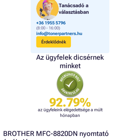
Tanácsadó a
választásban
+36 1955 5796
(8:00 - 16:00)
info@tonerpartners.hu
Érdeklődnék
Az ügyfelek dicsérnek
minket
92.79%
az ügyfeleink elégedettsége a múlt
hónapban
BROTHER MFC-8820DN nyomtató