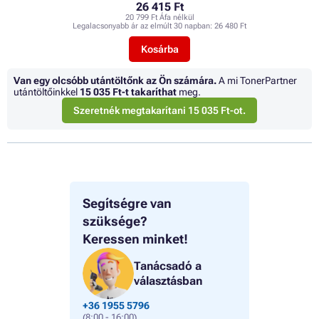
26 415 Ft
20 799 Ft Áfa nélkül
Legalacsonyabb ár az elmúlt 30 napban:
26 480 Ft
Kosárba
Van egy olcsóbb utántöltőnk az Ön számára.
A mi TonerPartner
utántöltőinkkel
15 035 Ft
-t takaríthat
meg.
Szeretnék megtakarítani 15 035 Ft-ot.
Segítségre van
szüksége?
Keressen minket!
Tanácsadó a
választásban
+36 1955 5796
(8:00 - 16:00)