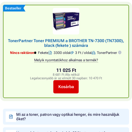
Bestseller
TonerPartner Toner PREMIUM a BROTHER TN-7300 (TN7300),
black (fekete ) számára
Nincs raktáron
Fekete
3300 oldal
3 Ft / oldal
TonerPartner
Melyik nyomtatókhoz alkalmas a termék?
11 025 Ft
8 681 Ft Áfa nélkül
Legalacsonyabb ár az elmúlt 30 napban:
10 470 Ft
Kosárba
Mi az a toner, patron vagy optikai henger, és mire használjuk
őket?