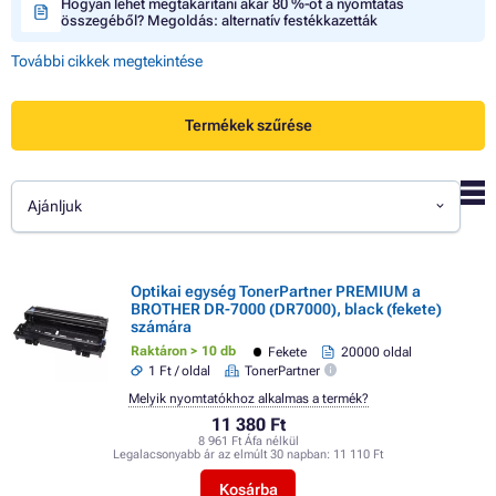
Hogyan lehet megtakarítani akár 80 %-ot a nyomtatás
összegéből? Megoldás: alternatív festékkazetták
További cikkek megtekintése
Termékek szűrése
Ajánljuk
Optikai egység TonerPartner PREMIUM a
BROTHER DR-7000 (DR7000), black (fekete)
számára
Raktáron > 10 db
Fekete
20000 oldal
1 Ft / oldal
TonerPartner
Melyik nyomtatókhoz alkalmas a termék?
11 380 Ft
8 961 Ft Áfa nélkül
Legalacsonyabb ár az elmúlt 30 napban:
11 110 Ft
Kosárba