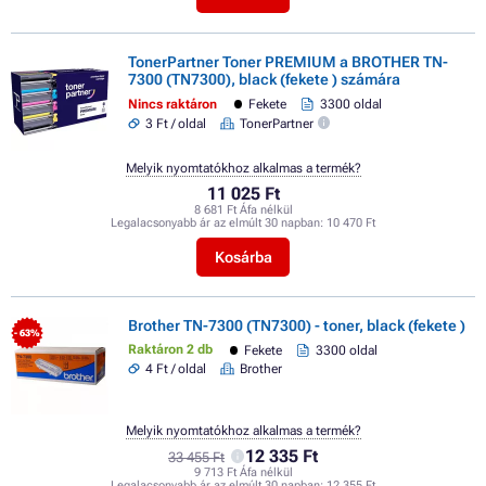
TonerPartner Toner PREMIUM a BROTHER TN-
7300 (TN7300), black (fekete ) számára
Nincs raktáron
Fekete
3300 oldal
3 Ft / oldal
TonerPartner
Melyik nyomtatókhoz alkalmas a termék?
11 025 Ft
8 681 Ft Áfa nélkül
Legalacsonyabb ár az elmúlt 30 napban:
10 470 Ft
Kosárba
Brother TN-7300 (TN7300) - toner, black (fekete )
- 63%
Raktáron 2 db
Fekete
3300 oldal
4 Ft / oldal
Brother
Melyik nyomtatókhoz alkalmas a termék?
12 335 Ft
33 455 Ft
9 713 Ft Áfa nélkül
Legalacsonyabb ár az elmúlt 30 napban:
12 355 Ft