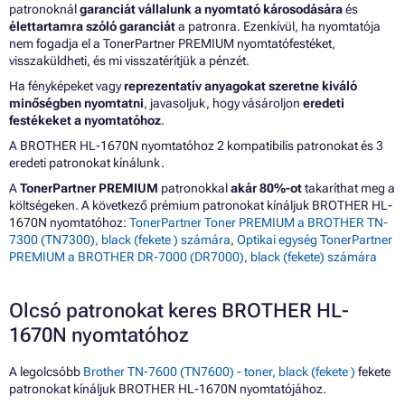
patronoknál
garanciát vállalunk a nyomtató károsodására
és
élettartamra szóló garanciát
a patronra. Ezenkívül, ha nyomtatója
nem fogadja el a TonerPartner PREMIUM nyomtatófestéket,
visszaküldheti, és mi visszatérítjük a pénzét.
Ha fényképeket vagy
reprezentatív anyagokat szeretne kiváló
minőségben nyomtatni
, javasoljuk, hogy vásároljon
eredeti
festékeket a nyomtatóhoz
.
A BROTHER HL-1670N nyomtatóhoz 2 kompatibilis patronokat és 3
eredeti patronokat kínálunk.
A
TonerPartner PREMIUM
patronokkal
akár 80%-ot
takaríthat meg a
költségeken. A következő prémium patronokat kínáljuk BROTHER HL-
1670N nyomtatóhoz:
TonerPartner Toner PREMIUM a BROTHER TN-
7300 (TN7300), black (fekete ) számára
,
Optikai egység TonerPartner
PREMIUM a BROTHER DR-7000 (DR7000), black (fekete) számára
Olcsó patronokat keres BROTHER HL-
1670N nyomtatóhoz
A legolcsóbb
Brother TN-7600 (TN7600) - toner, black (fekete )
fekete
patronokat kínáljuk BROTHER HL-1670N nyomtatójához.