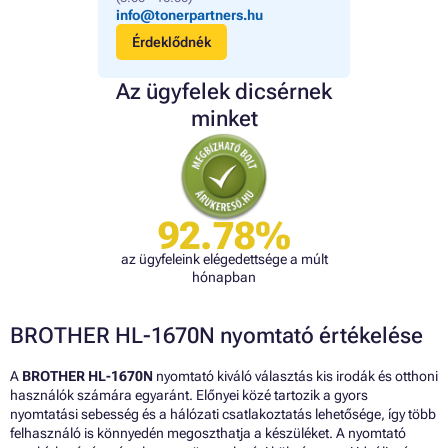
info@tonerpartners.hu
Érdeklődnék
Az ügyfelek dicsérnek
minket
92.78%
az ügyfeleink elégedettsége a múlt
hónapban
BROTHER HL-1670N nyomtató értékelése
A
BROTHER HL-1670N
nyomtató kiváló választás kis irodák és otthoni
használók számára egyaránt. Előnyei közé tartozik a gyors
nyomtatási sebesség és a hálózati csatlakoztatás lehetősége, így több
felhasználó is könnyedén megoszthatja a készüléket. A nyomtató