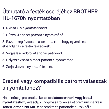
Útmutató a festék cseréjéhez BROTHER
HL-1670N nyomtatóban
1. Nyissa ki a nyomtató fedelét.
2. Húzza ki a toner patront a nyomtatóból.
3. Rázza meg óvatosan a toner patront, hogy egyenletesen
eloszoljanak a festékrészecskék.
4. Vegye le a védőfóliát a toner patronról.
5. Helyezze vissza a toner patront a nyomtatóba.
6. Zárja vissza a nyomtató fedelét.
Eredeti vagy kompatibilis patront válasszak
a nyomtatóhoz?
Ha minőségi patronokat keres
szokásos otthoni vagy irodai
nyomtatáshoz
, javasoljuk, hogy vásároljon saját prémium márkájú
TonerPartner PREMIUM
tonereket és patronokat. Ezeknél a