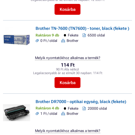
Kosárba
Brother TN-7600 (TN7600) - toner, black (fekete )
Raktáron 9 db
Fekete
6500 oldal
0 Ft / oldal
Brother
Melyik nyomtatókhoz alkalmas a termék?
114 Ft
90 Ft Áfa nélkül
Legalacsonyabb ár az elmúlt 30 napban:
114 Ft
Kosárba
Brother DR7000 - optikai egység, black (fekete)
Raktáron 4 db
Fekete
20000 oldal
1 Ft / oldal
Brother
Melyik nyomtatókhoz alkalmas a termék?