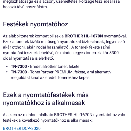
megbízhatósága és alacsony üzemeltetési költsége teszi ideálissá
hosszú távú használatra.
Festékek nyomtatóhoz
Az alábbi tonerek kompatibilisek a
BROTHER HL-1670N
nyomtatóval.
Ezek a tonerek kiváló minőségű nyomatokat biztosítanak, legyen szó
akár otthoni, akár irodai használatról. A tonerek fekete színű
nyomtatást tesznek lehetővé, és minden egyes tonerrel akár 3300
oldal nyomtatása is elérhető.
TN-7300
- Eredeti Brother toner, fekete
TN-7300
- TonerPartner PREMIUM, fekete, ami alternatív
megoldást kínál az eredeti tonerekhez képest
Ezek a nyomtatófestékek más
nyomtatókhoz is alkalmasak
Az ezen az oldalon található BROTHER HL-1670N nyomtatóhoz való
festékek a következő nyomtatókhoz is alkalmasak:
BROTHER DCP-8020