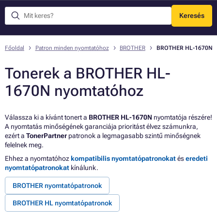
Keresés
Menü
Főoldal
Patron minden nyomtatóhoz
BROTHER
BROTHER HL-1670N
Tonerek a BROTHER HL-
1670N nyomtatóhoz
Válassza ki a kívánt tonert a
BROTHER HL-1670N
nyomtatója részére!
A nyomtatás minőségének garanciája prioritást élvez számunkra,
ezért a
TonerPartner
patronok a legmagasabb szintű minőségnek
felelnek meg.
Ehhez a nyomtatóhoz
kompatibilis nyomtatópatronokat
és
eredeti
nyomtatópatronokat
kínálunk.
BROTHER nyomtatópatronok
BROTHER HL nyomtatópatronok