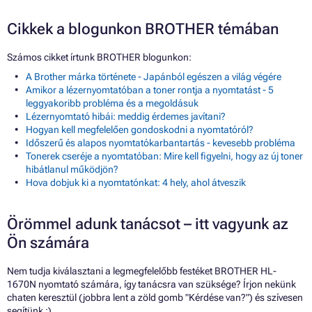
Cikkek a blogunkon BROTHER témában
Számos cikket írtunk BROTHER blogunkon:
A Brother márka története - Japánból egészen a világ végére
Amikor a lézernyomtatóban a toner rontja a nyomtatást - 5
leggyakoribb probléma és a megoldásuk
Lézernyomtató hibái: meddig érdemes javítani?
Hogyan kell megfelelően gondoskodni a nyomtatóról?
Időszerű és alapos nyomtatókarbantartás - kevesebb probléma
Tonerek cseréje a nyomtatóban: Mire kell figyelni, hogy az új toner
hibátlanul működjön?
Hova dobjuk ki a nyomtatónkat: 4 hely, ahol átveszik
Örömmel adunk tanácsot – itt vagyunk az
Ön számára
Nem tudja kiválasztani a legmegfelelőbb festéket BROTHER HL-
1670N nyomtató számára, így tanácsra van szüksége? Írjon nekünk
chaten keresztül (jobbra lent a zöld gomb "Kérdése van?") és szívesen
segítünk :)