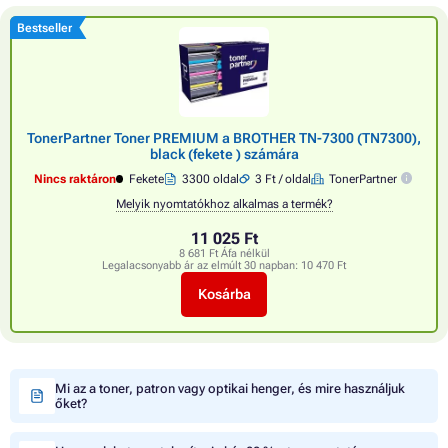
Bestseller
TonerPartner Toner PREMIUM a BROTHER TN-7300 (TN7300),
black (fekete ) számára
Nincs raktáron
Fekete
3300 oldal
3 Ft / oldal
TonerPartner
Melyik nyomtatókhoz alkalmas a termék?
11 025 Ft
8 681 Ft Áfa nélkül
Legalacsonyabb ár az elmúlt 30 napban:
10 470 Ft
Kosárba
Mi az a toner, patron vagy optikai henger, és mire használjuk
őket?