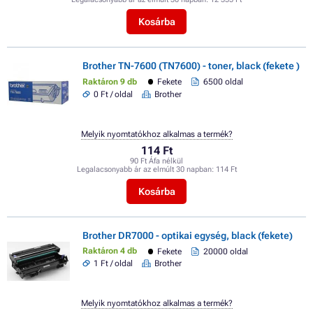
Kosárba
Brother TN-7600 (TN7600) - toner, black (fekete )
Raktáron 9 db
Fekete
6500 oldal
0 Ft / oldal
Brother
Melyik nyomtatókhoz alkalmas a termék?
114 Ft
90 Ft Áfa nélkül
Legalacsonyabb ár az elmúlt 30 napban:
114 Ft
Kosárba
Brother DR7000 - optikai egység, black (fekete)
Raktáron 4 db
Fekete
20000 oldal
1 Ft / oldal
Brother
Melyik nyomtatókhoz alkalmas a termék?