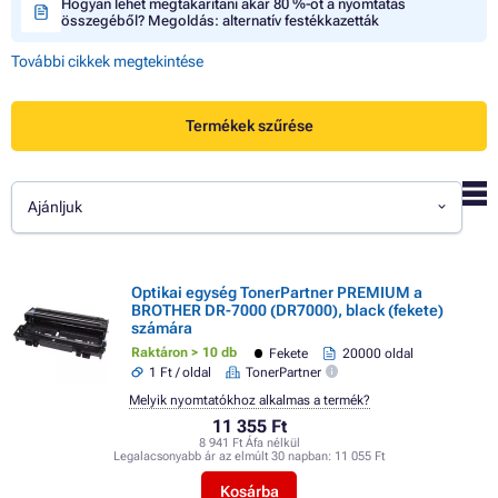
Hogyan lehet megtakarítani akár 80 %-ot a nyomtatás
összegéből? Megoldás: alternatív festékkazetták
További cikkek megtekintése
Termékek szűrése
Ajánljuk
Optikai egység TonerPartner PREMIUM a
BROTHER DR-7000 (DR7000), black (fekete)
számára
Raktáron > 10 db
Fekete
20000 oldal
1 Ft / oldal
TonerPartner
Melyik nyomtatókhoz alkalmas a termék?
11 355 Ft
8 941 Ft Áfa nélkül
Legalacsonyabb ár az elmúlt 30 napban:
11 055 Ft
Kosárba