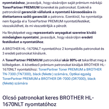
nyomtatáshoz
, javasoljuk, hogy vásároljon saját prémium márkájú
TonerPartner PREMIUM
tonereket és patronokat. Ezeknél a
patronoknál
garanciát vállalunk a nyomtató károsodására
és
élettartamra szóló garanciát
a patronra. Ezenkívül, ha nyomtatója
nem fogadja el a TonerPartner PREMIUM nyomtatófestéket,
visszaküldheti, és mi visszatérítjük a pénzét.
Ha fényképeket vagy
reprezentatív anyagokat szeretne kiváló
minőségben nyomtatni
, javasoljuk, hogy vásároljon
eredeti
festékeket a nyomtatóhoz
.
A BROTHER HL-1670NLT nyomtatóhoz 2 kompatibilis patronokat és
3 eredeti patronokat kínálunk.
A
TonerPartner PREMIUM
patronokkal
akár 80%-ot
takaríthat meg a
költségeken. A következő prémium patronokat kínáljuk BROTHER HL-
1670NLT nyomtatóhoz:
TonerPartner Toner PREMIUM a BROTHER
TN-7300 (TN7300), black (fekete ) számára
,
Optikai egység
TonerPartner PREMIUM a BROTHER DR-7000 (DR7000), black
(fekete) számára
Olcsó patronokat keres BROTHER HL-
1670NLT nyomtatóhoz