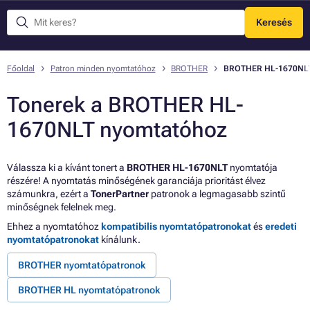
Keresés
Menü
Főoldal
Patron minden nyomtatóhoz
BROTHER
BROTHER HL-1670NL
Tonerek a BROTHER HL-
1670NLT nyomtatóhoz
Válassza ki a kívánt tonert a
BROTHER HL-1670NLT
nyomtatója
részére! A nyomtatás minőségének garanciája prioritást élvez
számunkra, ezért a
TonerPartner
patronok a legmagasabb szintű
minőségnek felelnek meg.
Ehhez a nyomtatóhoz
kompatibilis nyomtatópatronokat
és
eredeti
nyomtatópatronokat
kínálunk.
BROTHER nyomtatópatronok
BROTHER HL nyomtatópatronok