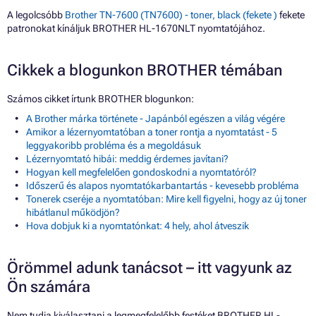
A legolcsóbb
Brother TN-7600 (TN7600) - toner, black (fekete )
fekete
patronokat kínáljuk BROTHER HL-1670NLT nyomtatójához.
Cikkek a blogunkon BROTHER témában
Számos cikket írtunk BROTHER blogunkon:
A Brother márka története - Japánból egészen a világ végére
Amikor a lézernyomtatóban a toner rontja a nyomtatást - 5
leggyakoribb probléma és a megoldásuk
Lézernyomtató hibái: meddig érdemes javítani?
Hogyan kell megfelelően gondoskodni a nyomtatóról?
Időszerű és alapos nyomtatókarbantartás - kevesebb probléma
Tonerek cseréje a nyomtatóban: Mire kell figyelni, hogy az új toner
hibátlanul működjön?
Hova dobjuk ki a nyomtatónkat: 4 hely, ahol átveszik
Örömmel adunk tanácsot – itt vagyunk az
Ön számára
Nem tudja kiválasztani a legmegfelelőbb festéket BROTHER HL-