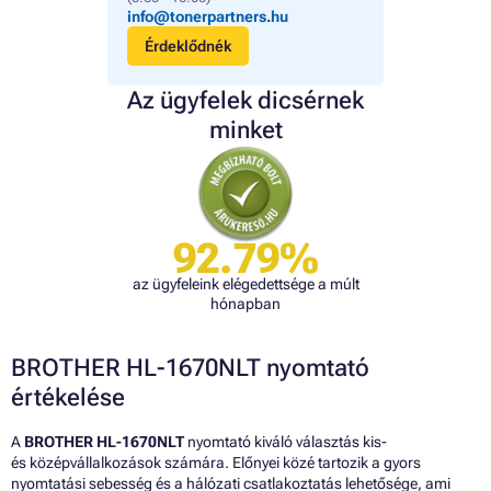
info@tonerpartners.hu
Érdeklődnék
Az ügyfelek dicsérnek
minket
92.79%
az ügyfeleink elégedettsége a múlt
hónapban
BROTHER HL-1670NLT nyomtató
értékelése
A
BROTHER HL-1670NLT
nyomtató kiváló választás kis-
és középvállalkozások számára. Előnyei közé tartozik a gyors
nyomtatási sebesség és a hálózati csatlakoztatás lehetősége, ami