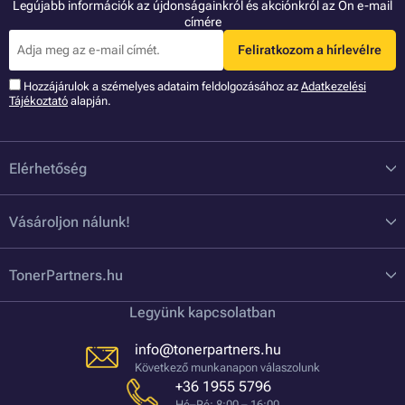
Legújabb információk az újdonságainkról és akciónkról az Ön e-mail
címére
Feliratkozom a hírlevélre
Hozzájárulok a szémelyes adataim feldolgozásához az
Adatkezelési
Tájékoztató
alapján.
Elérhetőség
Vásároljon nálunk!
TonerPartners.hu
Legyünk kapcsolatban
info@tonerpartners.hu
Következő munkanapon válaszolunk
+36 1955 5796
Hé–Pé: 8:00 – 16:00