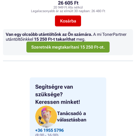
26 605 Ft
20 949 Ft Áfa nélkül
Legalacsonyabb ár az elmúlt 30 napban:
26 480 Ft
Kosárba
Van egy olcsóbb utántöltőnk az Ön számára.
A mi TonerPartner
utántöltőinkkel
15 250 Ft
-t takaríthat
meg.
Szeretnék megtakarítani 15 250 Ft-ot.
Segítségre van
szüksége?
Keressen minket!
Tanácsadó a
választásban
+36 1955 5796
(8:00 - 16:00)