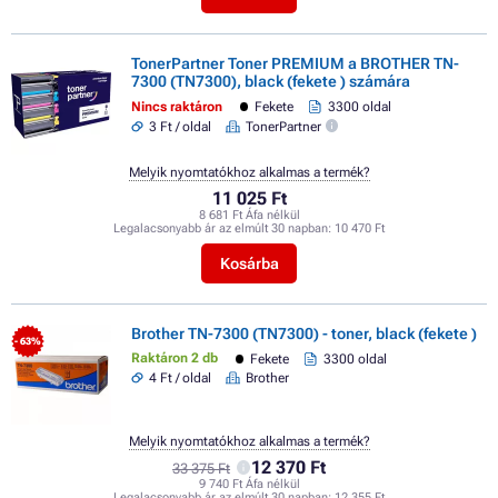
TonerPartner Toner PREMIUM a BROTHER TN-
7300 (TN7300), black (fekete ) számára
Nincs raktáron
Fekete
3300 oldal
3 Ft / oldal
TonerPartner
Melyik nyomtatókhoz alkalmas a termék?
11 025 Ft
8 681 Ft Áfa nélkül
Legalacsonyabb ár az elmúlt 30 napban:
10 470 Ft
Kosárba
Brother TN-7300 (TN7300) - toner, black (fekete )
- 63%
Raktáron 2 db
Fekete
3300 oldal
4 Ft / oldal
Brother
Melyik nyomtatókhoz alkalmas a termék?
12 370 Ft
33 375 Ft
9 740 Ft Áfa nélkül
Legalacsonyabb ár az elmúlt 30 napban:
12 355 Ft