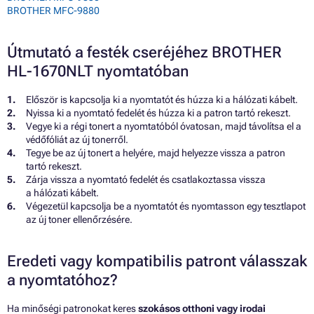
BROTHER MFC-9880
Útmutató a festék cseréjéhez BROTHER
HL-1670NLT nyomtatóban
Először is kapcsolja ki a nyomtatót és húzza ki a hálózati kábelt.
Nyissa ki a nyomtató fedelét és húzza ki a patron tartó rekeszt.
Vegye ki a régi tonert a nyomtatóból óvatosan, majd távolítsa el a
védőfóliát az új tonerről.
Tegye be az új tonert a helyére, majd helyezze vissza a patron
tartó rekeszt.
Zárja vissza a nyomtató fedelét és csatlakoztassa vissza
a hálózati kábelt.
Végezetül kapcsolja be a nyomtatót és nyomtasson egy tesztlapot
az új toner ellenőrzésére.
Eredeti vagy kompatibilis patront válasszak
a nyomtatóhoz?
Ha minőségi patronokat keres
szokásos otthoni vagy irodai