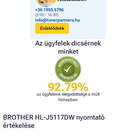
+36 1955 5796
(8:00 - 16:00)
info@tonerpartners.hu
Érdeklődnék
Az ügyfelek dicsérnek
minket
92.79%
az ügyfeleink elégedettsége a múlt
hónapban
BROTHER HL-J5117DW nyomtató
értékelése