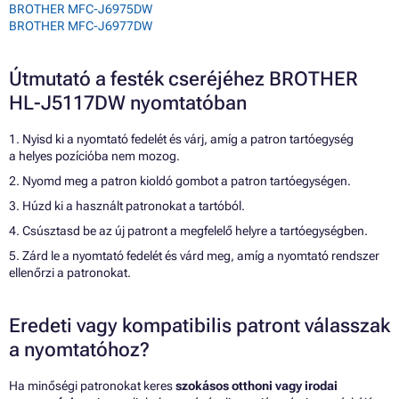
BROTHER MFC-J6975DW
BROTHER MFC-J6977DW
Útmutató a festék cseréjéhez BROTHER
HL-J5117DW nyomtatóban
1. Nyisd ki a nyomtató fedelét és várj, amíg a patron tartóegység
a helyes pozícióba nem mozog.
2. Nyomd meg a patron kioldó gombot a patron tartóegységen.
3. Húzd ki a használt patronokat a tartóból.
4. Csúsztasd be az új patront a megfelelő helyre a tartóegységben.
5. Zárd le a nyomtató fedelét és várd meg, amíg a nyomtató rendszer
ellenőrzi a patronokat.
Eredeti vagy kompatibilis patront válasszak
a nyomtatóhoz?
Ha minőségi patronokat keres
szokásos otthoni vagy irodai