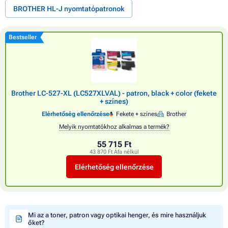
BROTHER HL-J nyomtatópatronok
Bestseller
Brother LC-527-XL (LC527XLVAL) - patron, black + color (fekete
+ színes)
Elérhetőség ellenőrzése
Fekete + színes
Brother
Melyik nyomtatókhoz alkalmas a termék?
55 715 Ft
43 870 Ft Áfa nélkül
Elérhetőség ellenőrzése
Mi az a toner, patron vagy optikai henger, és mire használjuk
őket?