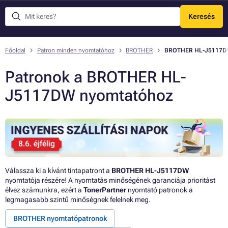
Keresés
Menü
Főoldal
Patron minden nyomtatóhoz
BROTHER
BROTHER HL-J5117
Patronok a BROTHER HL-
J5117DW nyomtatóhoz
Válassza ki a kívánt tintapatront a
BROTHER HL-J5117DW
nyomtatója részére! A nyomtatás minőségének garanciája prioritást
élvez számunkra, ezért a
TonerPartner
nyomtató patronok a
legmagasabb szintű minőségnek felelnek meg.
BROTHER nyomtatópatronok