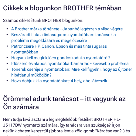
Cikkek a blogunkon BROTHER témában
Számos cikket írtunk BROTHER blogunkon:
A Brother márka története - Japánból egészen a világ végére
Beszáradt tinta a tintasugaras nyomtatóban: tanácsok a
probléma megoldására és megelőzésére
Patroncsere HP, Canon, Epson és más tintasugaras
nyomtatókban
Hogyan kell megfelelően gondoskodni a nyomtatóról?
Időszerű és alapos nyomtatókarbantartás - kevesebb probléma
Tonerek cseréje a nyomtatóban: Mire kell figyelni, hogy az új toner
hibátlanul működjön?
Hova dobjuk ki a nyomtatónkat: 4 hely, ahol átveszik
Örömmel adunk tanácsot – itt vagyunk az
Ön számára
Nem tudja kiválasztani a legmegfelelőbb festéket BROTHER HL-
J5117DW nyomtató számára, így tanácsra van szüksége? Írjon
nekünk chaten keresztül (jobbra lent a zöld gomb "Kérdése van?") és