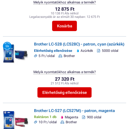
Melyik nyomtatókhoz alkalmas a termék?
12 875 Ft
10 138 Ft Áfa nélkül
Legalacsonyabb ár az elmúlt 30 napban:
12 675 Ft
Kosárba
Brother LC-528 (LC528C) - patron, cyan (azúrkék)
Elérhetőség ellenőrzése
Azúrkék
5000 oldal
5 Ft / oldal
Brother
Melyik nyomtatókhoz alkalmas a termék?
27 320 Ft
21 512 Ft Áfa nélkül
Elérhetőség ellenőrzése
Brother LC-527 (LC527M) - patron, magenta
Raktáron 1 db
Magenta
900 oldal
10 Ft / oldal
Brother