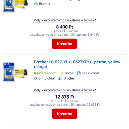
Brother
Melyik nyomtatókhoz alkalmas a termék?
8 490 Ft
6 685 Ft Áfa nélkül
Legalacsonyabb ár az elmúlt 30 napban:
8 440 Ft
Kosárba
Brother LC-527-XL (LC527XLY) - patron, yellow
(sárga)
Raktáron 9 db
Sárga
2000 oldal
6 Ft / oldal
Brother
Melyik nyomtatókhoz alkalmas a termék?
12 875 Ft
10 138 Ft Áfa nélkül
Legalacsonyabb ár az elmúlt 30 napban:
12 675 Ft
Kosárba