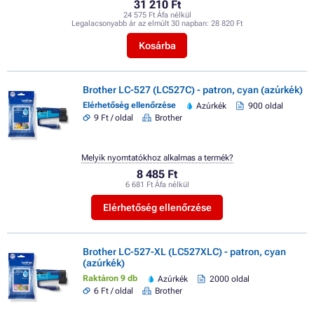
31 210 Ft
24 575 Ft Áfa nélkül
Legalacsonyabb ár az elmúlt 30 napban:
28 820 Ft
Kosárba
Brother LC-527 (LC527C) - patron, cyan (azúrkék)
Elérhetőség ellenőrzése
Azúrkék
900 oldal
9 Ft / oldal
Brother
Melyik nyomtatókhoz alkalmas a termék?
8 485 Ft
6 681 Ft Áfa nélkül
Elérhetőség ellenőrzése
Brother LC-527-XL (LC527XLC) - patron, cyan
(azúrkék)
Raktáron 9 db
Azúrkék
2000 oldal
6 Ft / oldal
Brother