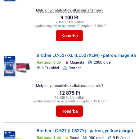
Melyik nyomtatókhoz alkalmas a termék?
9 100 Ft
7 165 Ft Áfa nélkül
Legalacsonyabb ár az elmúlt 30 napban:
8 380 Ft
Kosárba
Brother LC-527-XL (LC527XLM) - patron, magenta
Raktáron 6 db
Magenta
2000 oldal
6 Ft / oldal
Brother
Melyik nyomtatókhoz alkalmas a termék?
12 875 Ft
10 138 Ft Áfa nélkül
Legalacsonyabb ár az elmúlt 30 napban:
12 675 Ft
Kosárba
Brother LC-527 (LC527Y) - patron, yellow (sárga)
Raktáron 1 db
Sárga
900 oldal
9 Ft / oldal