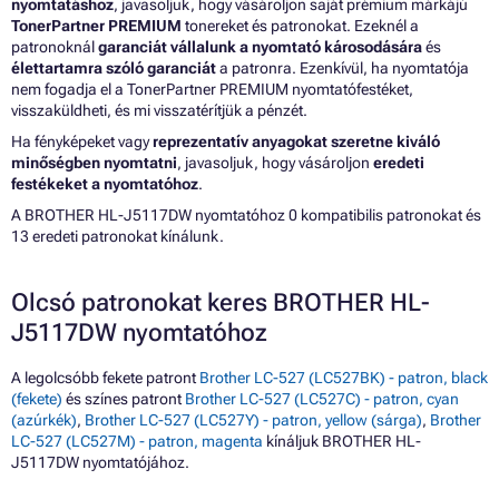
nyomtatáshoz
, javasoljuk, hogy vásároljon saját prémium márkájú
TonerPartner PREMIUM
tonereket és patronokat. Ezeknél a
patronoknál
garanciát vállalunk a nyomtató károsodására
és
élettartamra szóló garanciát
a patronra. Ezenkívül, ha nyomtatója
nem fogadja el a TonerPartner PREMIUM nyomtatófestéket,
visszaküldheti, és mi visszatérítjük a pénzét.
Ha fényképeket vagy
reprezentatív anyagokat szeretne kiváló
minőségben nyomtatni
, javasoljuk, hogy vásároljon
eredeti
festékeket a nyomtatóhoz
.
A BROTHER HL-J5117DW nyomtatóhoz 0 kompatibilis patronokat és
13 eredeti patronokat kínálunk.
Olcsó patronokat keres BROTHER HL-
J5117DW nyomtatóhoz
A legolcsóbb fekete patront
Brother LC-527 (LC527BK) - patron, black
(fekete)
és színes patront
Brother LC-527 (LC527C) - patron, cyan
(azúrkék)
,
Brother LC-527 (LC527Y) - patron, yellow (sárga)
,
Brother
LC-527 (LC527M) - patron, magenta
kínáljuk BROTHER HL-
J5117DW nyomtatójához.