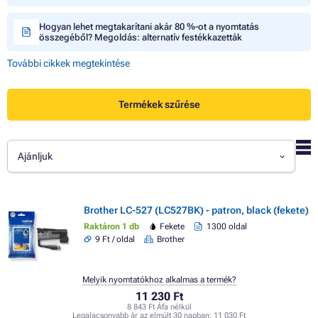
Hogyan lehet megtakarítani akár 80 %-ot a nyomtatás
összegéből? Megoldás: alternatív festékkazetták
További cikkek megtekintése
Termékek szűrése
Ajánljuk
Brother LC-527 (LC527BK) - patron, black (fekete)
Raktáron 1 db
Fekete
1300 oldal
9 Ft / oldal
Brother
Melyik nyomtatókhoz alkalmas a termék?
11 230 Ft
8 843 Ft Áfa nélkül
Legalacsonyabb ár az elmúlt 30 napban:
11 030 Ft