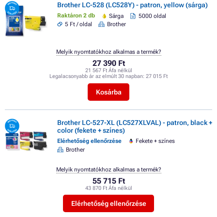
Brother LC-528 (LC528Y) - patron, yellow (sárga)
Raktáron 2 db
Sárga
5000 oldal
5 Ft / oldal
Brother
Melyik nyomtatókhoz alkalmas a termék?
27 390 Ft
21 567 Ft Áfa nélkül
Legalacsonyabb ár az elmúlt 30 napban:
27 015 Ft
Kosárba
Brother LC-527-XL (LC527XLVAL) - patron, black +
color (fekete + színes)
Elérhetőség ellenőrzése
Fekete + színes
Brother
Melyik nyomtatókhoz alkalmas a termék?
55 715 Ft
43 870 Ft Áfa nélkül
Elérhetőség ellenőrzése