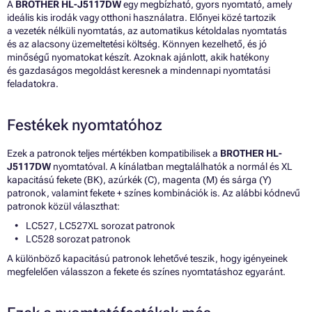
A
BROTHER HL-J5117DW
egy megbízható, gyors nyomtató, amely
ideális kis irodák vagy otthoni használatra. Előnyei közé tartozik
a vezeték nélküli nyomtatás, az automatikus kétoldalas nyomtatás
és az alacsony üzemeltetési költség. Könnyen kezelhető, és jó
minőségű nyomatokat készít. Azoknak ajánlott, akik hatékony
és gazdaságos megoldást keresnek a mindennapi nyomtatási
feladatokra.
Festékek nyomtatóhoz
Ezek a patronok teljes mértékben kompatibilisek a
BROTHER HL-
J5117DW
nyomtatóval. A kínálatban megtalálhatók a normál és XL
kapacitású fekete (BK), azúrkék (C), magenta (M) és sárga (Y)
patronok, valamint fekete + színes kombinációk is. Az alábbi kódnevű
patronok közül választhat:
LC527, LC527XL sorozat patronok
LC528 sorozat patronok
A különböző kapacitású patronok lehetővé teszik, hogy igényeinek
megfelelően válasszon a fekete és színes nyomtatáshoz egyaránt.