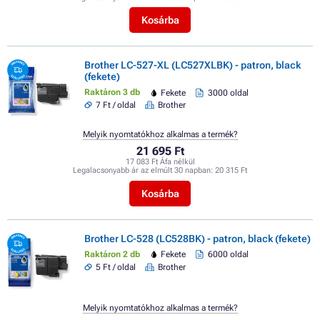
Kosárba
Brother LC-527-XL (LC527XLBK) - patron, black
(fekete)
Raktáron 3 db
Fekete
3000 oldal
7 Ft / oldal
Brother
Melyik nyomtatókhoz alkalmas a termék?
21 695 Ft
17 083 Ft Áfa nélkül
Legalacsonyabb ár az elmúlt 30 napban:
20 315 Ft
Kosárba
Brother LC-528 (LC528BK) - patron, black (fekete)
Raktáron 2 db
Fekete
6000 oldal
5 Ft / oldal
Brother
Melyik nyomtatókhoz alkalmas a termék?