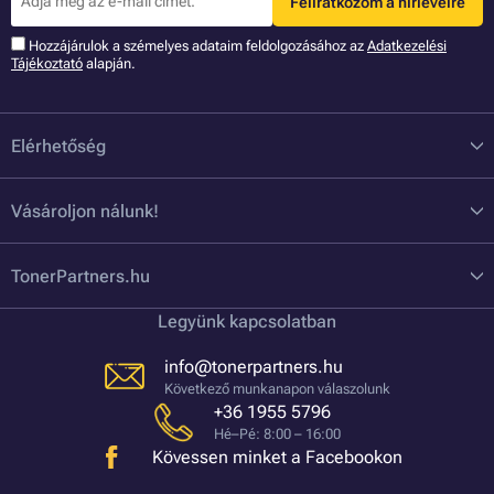
Feliratkozom a hírlevélre
Hozzájárulok a szémelyes adataim feldolgozásához az
Adatkezelési
Tájékoztató
alapján.
Elérhetőség
Vásároljon nálunk!
TonerPartners.hu
Legyünk kapcsolatban
info@tonerpartners.hu
Következő munkanapon válaszolunk
+36 1955 5796
Hé–Pé: 8:00 – 16:00
Kövessen minket a Facebookon