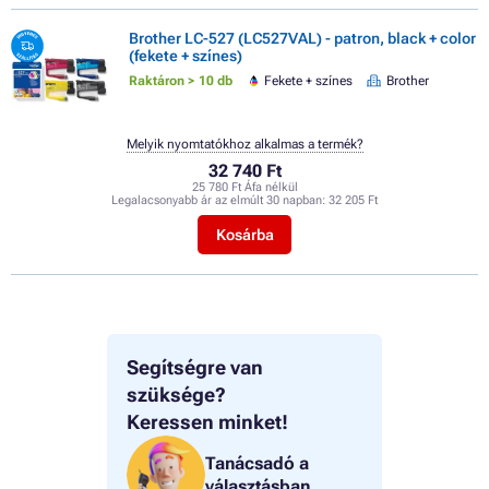
Brother LC-527 (LC527VAL) - patron, black + color
(fekete + színes)
Raktáron > 10 db
Fekete + színes
Brother
Melyik nyomtatókhoz alkalmas a termék?
32 740 Ft
25 780 Ft Áfa nélkül
Legalacsonyabb ár az elmúlt 30 napban:
32 205 Ft
Kosárba
Segítségre van
szüksége?
Keressen minket!
Tanácsadó a
választásban