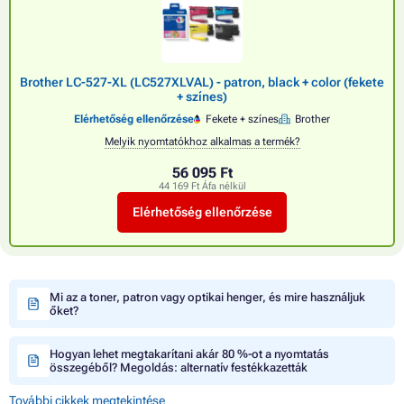
Brother LC-527-XL (LC527XLVAL) - patron, black + color (fekete
+ színes)
Elérhetőség ellenőrzése
Fekete + színes
Brother
Melyik nyomtatókhoz alkalmas a termék?
56 095 Ft
44 169 Ft Áfa nélkül
Elérhetőség ellenőrzése
Mi az a toner, patron vagy optikai henger, és mire használjuk
őket?
Hogyan lehet megtakarítani akár 80 %-ot a nyomtatás
összegéből? Megoldás: alternatív festékkazetták
További cikkek megtekintése