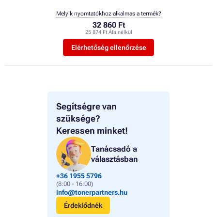
Melyik nyomtatókhoz alkalmas a termék?
32 860 Ft
25 874 Ft Áfa nélkül
Elérhetőség ellenőrzése
Segítségre van
szüksége?
Keressen minket!
Tanácsadó a
választásban
+36 1955 5796
(8:00 - 16:00)
info@tonerpartners.hu
Érdeklődnék