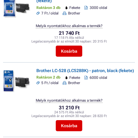
(fekete)
Raktáron 3 db
Fekete
3000 oldal
7 Ft / oldal
Brother
Melyik nyomtatókhoz alkalmas a termék?
21 740 Ft
17 118 Ft Áfa nélkül
Legalacsonyabb ár az elmúlt 30 napban:
20 315 Ft
Kosárba
Brother LC-528 (LC528BK) - patron, black (fekete)
Raktáron 2 db
Fekete
6000 oldal
5 Ft / oldal
Brother
Melyik nyomtatókhoz alkalmas a termék?
31 210 Ft
24 575 Ft Áfa nélkül
Legalacsonyabb ár az elmúlt 30 napban:
28 820 Ft
Kosárba