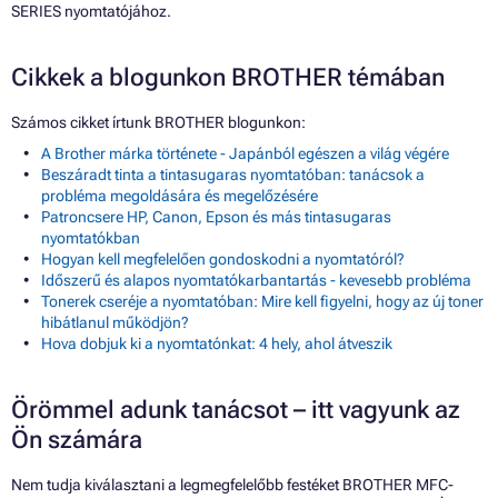
SERIES nyomtatójához.
Cikkek a blogunkon BROTHER témában
Számos cikket írtunk BROTHER blogunkon:
A Brother márka története - Japánból egészen a világ végére
Beszáradt tinta a tintasugaras nyomtatóban: tanácsok a
probléma megoldására és megelőzésére
Patroncsere HP, Canon, Epson és más tintasugaras
nyomtatókban
Hogyan kell megfelelően gondoskodni a nyomtatóról?
Időszerű és alapos nyomtatókarbantartás - kevesebb probléma
Tonerek cseréje a nyomtatóban: Mire kell figyelni, hogy az új toner
hibátlanul működjön?
Hova dobjuk ki a nyomtatónkat: 4 hely, ahol átveszik
Örömmel adunk tanácsot – itt vagyunk az
Ön számára
Nem tudja kiválasztani a legmegfelelőbb festéket BROTHER MFC-