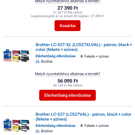
Melyik nyomtatókhoz alkalmas a termék?
27 390 Ft
21 567 Ft Áfa nélkül
Legalacsonyabb ár az elmúlt 30 napban:
27 390 Ft
Kosárba
Brother LC-527-XL (LC527XLVAL) - patron, black +
color (fekete + színes)
Elérhetőség ellenőrzése
Fekete + színes
Brother
Melyik nyomtatókhoz alkalmas a termék?
56 095 Ft
44 169 Ft Áfa nélkül
Elérhetőség ellenőrzése
Brother LC-527 (LC527VAL) - patron, black + color
(fekete + színes)
Elérhetőség ellenőrzése
Fekete + színes
Brother