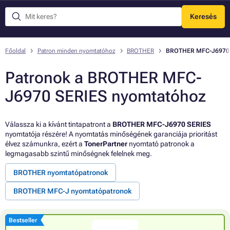
Keresés
Menü
Főoldal
Patron minden nyomtatóhoz
BROTHER
BROTHER MFC-J6970 
Patronok a BROTHER MFC-
J6970 SERIES nyomtatóhoz
Válassza ki a kívánt tintapatront a
BROTHER MFC-J6970 SERIES
nyomtatója részére! A nyomtatás minőségének garanciája prioritást
élvez számunkra, ezért a
TonerPartner
nyomtató patronok a
legmagasabb szintű minőségnek felelnek meg.
BROTHER nyomtatópatronok
BROTHER MFC-J nyomtatópatronok
Bestseller