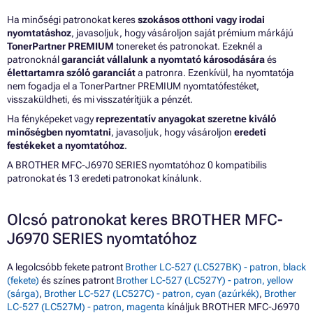
Ha minőségi patronokat keres
szokásos otthoni vagy irodai
nyomtatáshoz
, javasoljuk, hogy vásároljon saját prémium márkájú
TonerPartner PREMIUM
tonereket és patronokat. Ezeknél a
patronoknál
garanciát vállalunk a nyomtató károsodására
és
élettartamra szóló garanciát
a patronra. Ezenkívül, ha nyomtatója
nem fogadja el a TonerPartner PREMIUM nyomtatófestéket,
visszaküldheti, és mi visszatérítjük a pénzét.
Ha fényképeket vagy
reprezentatív anyagokat szeretne kiváló
minőségben nyomtatni
, javasoljuk, hogy vásároljon
eredeti
festékeket a nyomtatóhoz
.
A BROTHER MFC-J6970 SERIES nyomtatóhoz 0 kompatibilis
patronokat és 13 eredeti patronokat kínálunk.
Olcsó patronokat keres BROTHER MFC-
J6970 SERIES nyomtatóhoz
A legolcsóbb fekete patront
Brother LC-527 (LC527BK) - patron, black
(fekete)
és színes patront
Brother LC-527 (LC527Y) - patron, yellow
(sárga)
,
Brother LC-527 (LC527C) - patron, cyan (azúrkék)
,
Brother
LC-527 (LC527M) - patron, magenta
kínáljuk BROTHER MFC-J6970