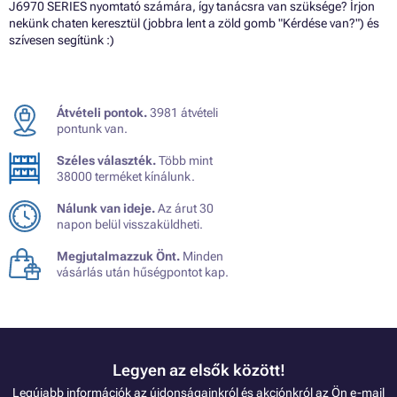
J6970 SERIES nyomtató számára, így tanácsra van szüksége? Írjon
nekünk chaten keresztül (jobbra lent a zöld gomb "Kérdése van?") és
szívesen segítünk :)
Átvételi pontok.
3981 átvételi
pontunk van.
Széles választék.
Több mint
38000 terméket kínálunk.
Nálunk van ideje.
Az árut 30
napon belül visszaküldheti.
Megjutalmazzuk Önt.
Minden
vásárlás után hűségpontot kap.
Legyen az elsők között!
Legújabb információk az újdonságainkról és akciónkról az Ön e-mail