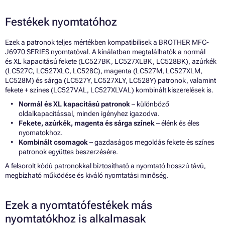
Festékek nyomtatóhoz
Ezek a patronok teljes mértékben kompatibilisek a BROTHER MFC-
J6970 SERIES nyomtatóval. A kínálatban megtalálhatók a normál
és XL kapacitású fekete (LC527BK, LC527XLBK, LC528BK), azúrkék
(LC527C, LC527XLC, LC528C), magenta (LC527M, LC527XLM,
LC528M) és sárga (LC527Y, LC527XLY, LC528Y) patronok, valamint
fekete + színes (LC527VAL, LC527XLVAL) kombinált kiszerelések is.
Normál és XL kapacitású patronok
– különböző
oldalkapacitással, minden igényhez igazodva.
Fekete, azúrkék, magenta és sárga színek
– élénk és éles
nyomatokhoz.
Kombinált csomagok
– gazdaságos megoldás fekete és színes
patronok együttes beszerzésére.
A felsorolt kódú patronokkal biztosítható a nyomtató hosszú távú,
megbízható működése és kiváló nyomtatási minőség.
Ezek a nyomtatófestékek más
nyomtatókhoz is alkalmasak