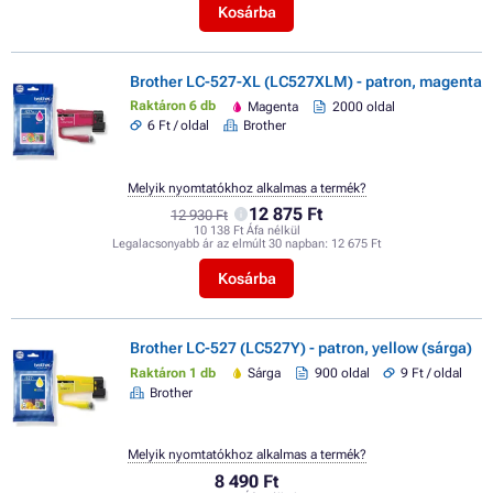
Kosárba
Brother LC-527-XL (LC527XLM) - patron, magenta
Raktáron 6 db
Magenta
2000 oldal
6 Ft / oldal
Brother
Melyik nyomtatókhoz alkalmas a termék?
12 875 Ft
12 930 Ft
10 138 Ft Áfa nélkül
Legalacsonyabb ár az elmúlt 30 napban:
12 675 Ft
Kosárba
Brother LC-527 (LC527Y) - patron, yellow (sárga)
Raktáron 1 db
Sárga
900 oldal
9 Ft / oldal
Brother
Melyik nyomtatókhoz alkalmas a termék?
8 490 Ft