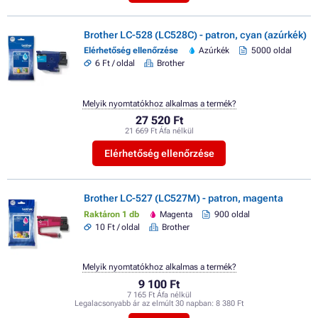
Brother LC-528 (LC528C) - patron, cyan (azúrkék)
Elérhetőség ellenőrzése
Azúrkék
5000 oldal
6 Ft / oldal
Brother
Melyik nyomtatókhoz alkalmas a termék?
27 520 Ft
21 669 Ft Áfa nélkül
Elérhetőség ellenőrzése
Brother LC-527 (LC527M) - patron, magenta
Raktáron 1 db
Magenta
900 oldal
10 Ft / oldal
Brother
Melyik nyomtatókhoz alkalmas a termék?
9 100 Ft
7 165 Ft Áfa nélkül
Legalacsonyabb ár az elmúlt 30 napban:
8 380 Ft