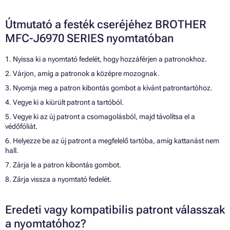
Útmutató a festék cseréjéhez BROTHER
MFC-J6970 SERIES nyomtatóban
1. Nyissa ki a nyomtató fedelét, hogy hozzáférjen a patronokhoz.
2. Várjon, amíg a patronok a középre mozognak.
3. Nyomja meg a patron kibontás gombot a kívánt patrontartóhoz.
4. Vegye ki a kiürült patront a tartóból.
5. Vegye ki az új patront a csomagolásból, majd távolítsa el a
védőfóliát.
6. Helyezze be az új patront a megfelelő tartóba, amíg kattanást nem
hall.
7. Zárja le a patron kibontás gombot.
8. Zárja vissza a nyomtató fedelét.
Eredeti vagy kompatibilis patront válasszak
a nyomtatóhoz?