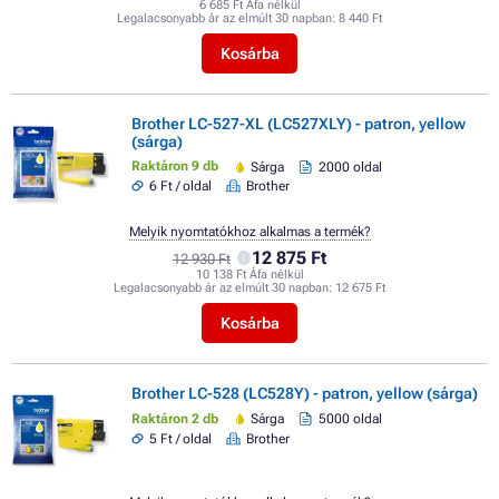
6 685 Ft Áfa nélkül
Legalacsonyabb ár az elmúlt 30 napban:
8 440 Ft
Kosárba
Brother LC-527-XL (LC527XLY) - patron, yellow
(sárga)
Raktáron 9 db
Sárga
2000 oldal
6 Ft / oldal
Brother
Melyik nyomtatókhoz alkalmas a termék?
12 875 Ft
12 930 Ft
10 138 Ft Áfa nélkül
Legalacsonyabb ár az elmúlt 30 napban:
12 675 Ft
Kosárba
Brother LC-528 (LC528Y) - patron, yellow (sárga)
Raktáron 2 db
Sárga
5000 oldal
5 Ft / oldal
Brother