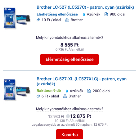
Brother LC-527 (LC527C) - patron, cyan (azúrkék)
Elérhetőség ellenőrzése
Azúrkék
900 oldal
10 Ft / oldal
Brother
Melyik nyomtatókhoz alkalmas a termék?
8 555 Ft
6 736 Ft Áfa nélkül
Elérhetőség ellenőrzése
Brother LC-527-XL (LC527XLC) - patron, cyan
(azúrkék)
Raktáron 9 db
Azúrkék
2000 oldal
6 Ft / oldal
Brother
Melyik nyomtatókhoz alkalmas a termék?
12 875 Ft
12 930 Ft
10 138 Ft Áfa nélkül
Legalacsonyabb ár az elmúlt 30 napban:
12 675 Ft
Kosárba