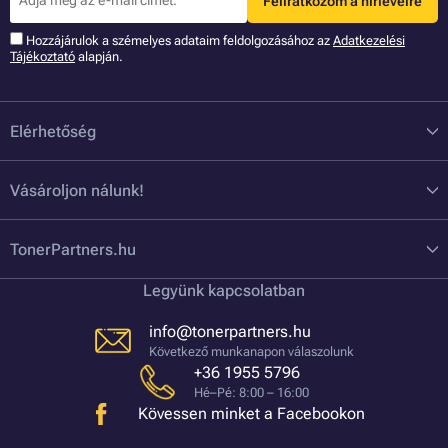
Feliratkozom a hírlevélre
Hozzájárulok a szémelyes adataim feldolgozásához az
Adatkezelési
Tájékoztató
alapján.
Elérhetőség
Vásároljon nálunk!
TonerPartners.hu
Legyünk kapcsolatban
info@tonerpartners.hu
Következő munkanapon válaszolunk
+36 1955 5796
Hé–Pé: 8:00 – 16:00
Kövessen minket a Facebookon