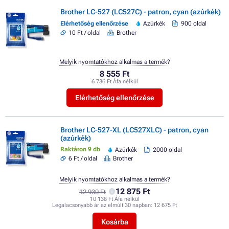
Brother LC-527 (LC527C) - patron, cyan (azúrkék)
Elérhetőség ellenőrzése
Azúrkék
900 oldal
10 Ft / oldal
Brother
Melyik nyomtatókhoz alkalmas a termék?
8 555 Ft
6 736 Ft Áfa nélkül
Elérhetőség ellenőrzése
Brother LC-527-XL (LC527XLC) - patron, cyan
(azúrkék)
Raktáron 9 db
Azúrkék
2000 oldal
6 Ft / oldal
Brother
Melyik nyomtatókhoz alkalmas a termék?
12 875 Ft
12 930 Ft
10 138 Ft Áfa nélkül
Legalacsonyabb ár az elmúlt 30 napban:
12 675 Ft
Kosárba