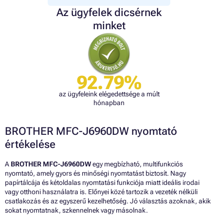
Az ügyfelek dicsérnek
minket
92.79%
az ügyfeleink elégedettsége a múlt
hónapban
BROTHER MFC-J6960DW nyomtató
értékelése
A
BROTHER MFC-J6960DW
egy megbízható, multifunkciós
nyomtató, amely gyors és minőségi nyomtatást biztosít. Nagy
papírtálcája és kétoldalas nyomtatási funkciója miatt ideális irodai
vagy otthoni használatra is. Előnyei közé tartozik a vezeték nélküli
csatlakozás és az egyszerű kezelhetőség. Jó választás azoknak, akik
sokat nyomtatnak, szkennelnek vagy másolnak.