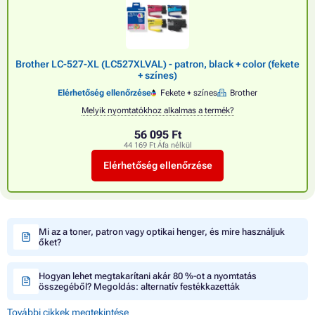
Brother LC-527-XL (LC527XLVAL) - patron, black + color (fekete
+ színes)
Elérhetőség ellenőrzése
Fekete + színes
Brother
Melyik nyomtatókhoz alkalmas a termék?
56 095 Ft
44 169 Ft Áfa nélkül
Elérhetőség ellenőrzése
Mi az a toner, patron vagy optikai henger, és mire használjuk
őket?
Hogyan lehet megtakarítani akár 80 %-ot a nyomtatás
összegéből? Megoldás: alternatív festékkazetták
További cikkek megtekintése