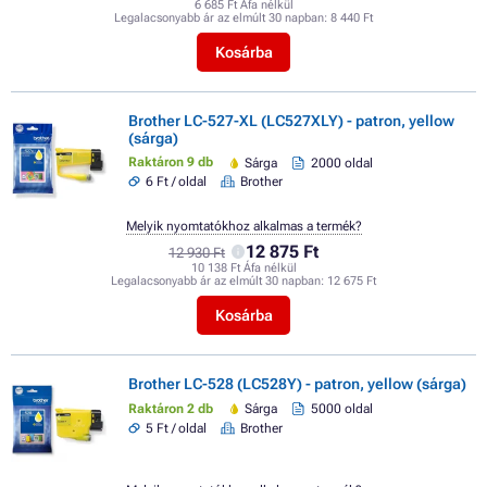
6 685 Ft Áfa nélkül
Legalacsonyabb ár az elmúlt 30 napban:
8 440 Ft
Kosárba
Brother LC-527-XL (LC527XLY) - patron, yellow
(sárga)
Raktáron 9 db
Sárga
2000 oldal
6 Ft / oldal
Brother
Melyik nyomtatókhoz alkalmas a termék?
12 875 Ft
12 930 Ft
10 138 Ft Áfa nélkül
Legalacsonyabb ár az elmúlt 30 napban:
12 675 Ft
Kosárba
Brother LC-528 (LC528Y) - patron, yellow (sárga)
Raktáron 2 db
Sárga
5000 oldal
5 Ft / oldal
Brother