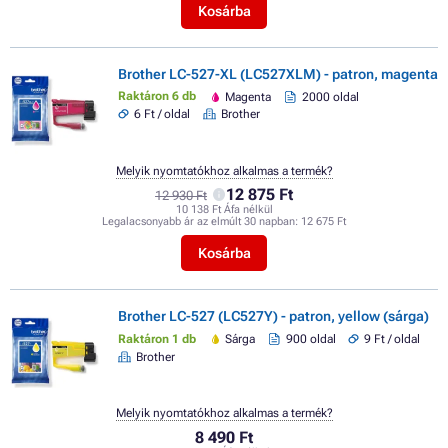
Kosárba
Brother LC-527-XL (LC527XLM) - patron, magenta
Raktáron 6 db
Magenta
2000 oldal
6 Ft / oldal
Brother
Melyik nyomtatókhoz alkalmas a termék?
12 875 Ft
12 930 Ft
10 138 Ft Áfa nélkül
Legalacsonyabb ár az elmúlt 30 napban:
12 675 Ft
Kosárba
Brother LC-527 (LC527Y) - patron, yellow (sárga)
Raktáron 1 db
Sárga
900 oldal
9 Ft / oldal
Brother
Melyik nyomtatókhoz alkalmas a termék?
8 490 Ft