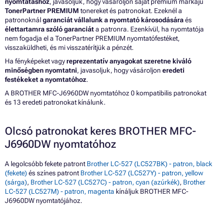
nyomtatáshoz
, javasoljuk, hogy vásároljon saját prémium márkájú
TonerPartner PREMIUM
tonereket és patronokat. Ezeknél a
patronoknál
garanciát vállalunk a nyomtató károsodására
és
élettartamra szóló garanciát
a patronra. Ezenkívül, ha nyomtatója
nem fogadja el a TonerPartner PREMIUM nyomtatófestéket,
visszaküldheti, és mi visszatérítjük a pénzét.
Ha fényképeket vagy
reprezentatív anyagokat szeretne kiváló
minőségben nyomtatni
, javasoljuk, hogy vásároljon
eredeti
festékeket a nyomtatóhoz
.
A BROTHER MFC-J6960DW nyomtatóhoz 0 kompatibilis patronokat
és 13 eredeti patronokat kínálunk.
Olcsó patronokat keres BROTHER MFC-
J6960DW nyomtatóhoz
A legolcsóbb fekete patront
Brother LC-527 (LC527BK) - patron, black
(fekete)
és színes patront
Brother LC-527 (LC527Y) - patron, yellow
(sárga)
,
Brother LC-527 (LC527C) - patron, cyan (azúrkék)
,
Brother
LC-527 (LC527M) - patron, magenta
kínáljuk BROTHER MFC-
J6960DW nyomtatójához.