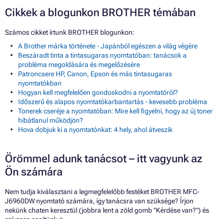
Cikkek a blogunkon BROTHER témában
Számos cikket írtunk BROTHER blogunkon:
A Brother márka története - Japánból egészen a világ végére
Beszáradt tinta a tintasugaras nyomtatóban: tanácsok a
probléma megoldására és megelőzésére
Patroncsere HP, Canon, Epson és más tintasugaras
nyomtatókban
Hogyan kell megfelelően gondoskodni a nyomtatóról?
Időszerű és alapos nyomtatókarbantartás - kevesebb probléma
Tonerek cseréje a nyomtatóban: Mire kell figyelni, hogy az új toner
hibátlanul működjön?
Hova dobjuk ki a nyomtatónkat: 4 hely, ahol átveszik
Örömmel adunk tanácsot – itt vagyunk az
Ön számára
Nem tudja kiválasztani a legmegfelelőbb festéket BROTHER MFC-
J6960DW nyomtató számára, így tanácsra van szüksége? Írjon
nekünk chaten keresztül (jobbra lent a zöld gomb "Kérdése van?") és