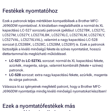
Festékek nyomtatóhoz
Ezek a patronok teljes mértékben kompatibilisek a Brother MFC-
J6960DW nyomtatóval. A kínálatban megtalálhatók a normál és XL
kapacitású LC-527 sorozatú patronok (például: LC527BK, LC527C,
LC527M, LC527Y, LC527XLBK, LC527XLC, LC527XLM, LC527XLY,
LC527VAL, LC527XLVAL), valamint a nagy kapacitású LC-528
sorozat (LC528BK, LC528C, LC528M, LC528Y) is. Ezek a patronok
biztosítják a kiváló minőségű fekete és színes nyomtatást, hosszú
élettartammal és megbízható működéssel.
LC-527
és
LC-527XL
sorozat: normál és XL kapacitású fekete,
azúrkék, magenta, sárga, valamint kombinált (fekete + színes)
patronok.
LC-528
sorozat: extra nagy kapacitású fekete, azúrkék, magenta
és sárga patronok.
Válassza ki az igényeinek megfelelő patront, hogy a Brother MFC-
J6960DW nyomtatója mindig kiváló minőségű nyomatokat készítsen!
Ezek a nyomtatófestékek más