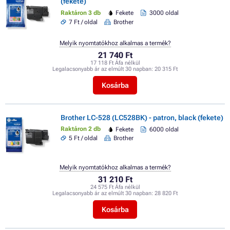
(fekete)
Raktáron 3 db
Fekete
3000 oldal
7 Ft / oldal
Brother
Melyik nyomtatókhoz alkalmas a termék?
21 740 Ft
17 118 Ft Áfa nélkül
Legalacsonyabb ár az elmúlt 30 napban:
20 315 Ft
Kosárba
Brother LC-528 (LC528BK) - patron, black (fekete)
Raktáron 2 db
Fekete
6000 oldal
5 Ft / oldal
Brother
Melyik nyomtatókhoz alkalmas a termék?
31 210 Ft
24 575 Ft Áfa nélkül
Legalacsonyabb ár az elmúlt 30 napban:
28 820 Ft
Kosárba