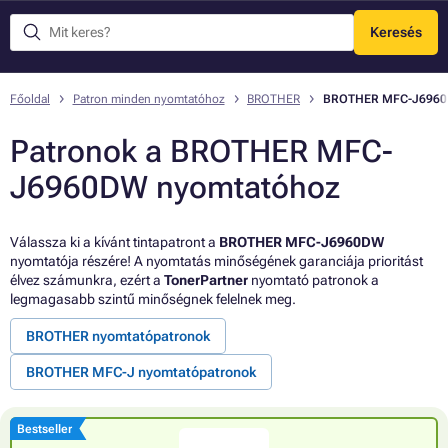
Keresés
Menü
Főoldal
Patron minden nyomtatóhoz
BROTHER
BROTHER MFC-J696
Patronok a BROTHER MFC-
J6960DW nyomtatóhoz
Válassza ki a kívánt tintapatront a
BROTHER MFC-J6960DW
nyomtatója részére! A nyomtatás minőségének garanciája prioritást
élvez számunkra, ezért a
TonerPartner
nyomtató patronok a
legmagasabb szintű minőségnek felelnek meg.
BROTHER nyomtatópatronok
BROTHER MFC-J nyomtatópatronok
Bestseller