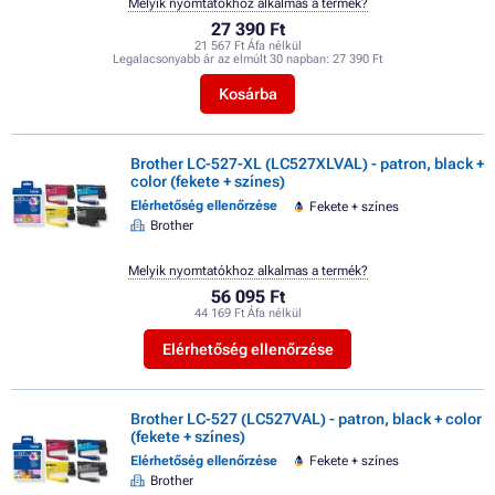
Melyik nyomtatókhoz alkalmas a termék?
27 390 Ft
21 567 Ft Áfa nélkül
Legalacsonyabb ár az elmúlt 30 napban:
27 390 Ft
Kosárba
Brother LC-527-XL (LC527XLVAL) - patron, black +
color (fekete + színes)
Elérhetőség ellenőrzése
Fekete + színes
Brother
Melyik nyomtatókhoz alkalmas a termék?
56 095 Ft
44 169 Ft Áfa nélkül
Elérhetőség ellenőrzése
Brother LC-527 (LC527VAL) - patron, black + color
(fekete + színes)
Elérhetőség ellenőrzése
Fekete + színes
Brother