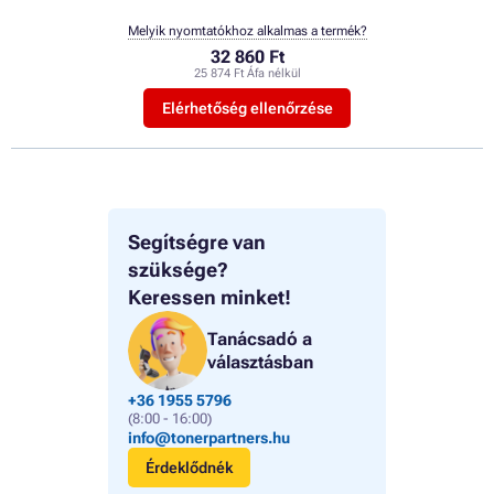
Melyik nyomtatókhoz alkalmas a termék?
32 860 Ft
25 874 Ft Áfa nélkül
Elérhetőség ellenőrzése
Segítségre van
szüksége?
Keressen minket!
Tanácsadó a
választásban
+36 1955 5796
(8:00 - 16:00)
info@tonerpartners.hu
Érdeklődnék