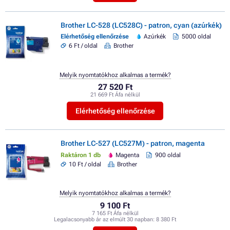
Brother LC-528 (LC528C) - patron, cyan (azúrkék)
Elérhetőség ellenőrzése
Azúrkék
5000 oldal
6 Ft / oldal
Brother
Melyik nyomtatókhoz alkalmas a termék?
27 520 Ft
21 669 Ft Áfa nélkül
Elérhetőség ellenőrzése
Brother LC-527 (LC527M) - patron, magenta
Raktáron 1 db
Magenta
900 oldal
10 Ft / oldal
Brother
Melyik nyomtatókhoz alkalmas a termék?
9 100 Ft
7 165 Ft Áfa nélkül
Legalacsonyabb ár az elmúlt 30 napban:
8 380 Ft