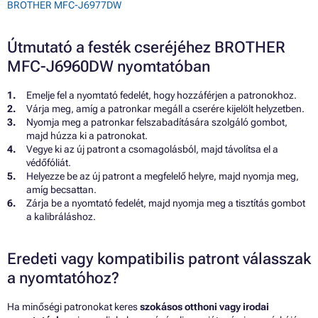
BROTHER MFC-J6977DW
Útmutató a festék cseréjéhez BROTHER
MFC-J6960DW nyomtatóban
Emelje fel a nyomtató fedelét, hogy hozzáférjen a patronokhoz.
Várja meg, amíg a patronkar megáll a cserére kijelölt helyzetben.
Nyomja meg a patronkar felszabadítására szolgáló gombot,
majd húzza ki a patronokat.
Vegye ki az új patront a csomagolásból, majd távolítsa el a
védőfóliát.
Helyezze be az új patront a megfelelő helyre, majd nyomja meg,
amíg becsattan.
Zárja be a nyomtató fedelét, majd nyomja meg a tisztítás gombot
a kalibráláshoz.
Eredeti vagy kompatibilis patront válasszak
a nyomtatóhoz?
Ha minőségi patronokat keres
szokásos otthoni vagy irodai