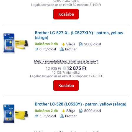
6 685 Ft Áfa nélkül
Legalacsonyabb ár az elmúlt 30 napban:
8 440 Ft
Kosárba
Brother LC-527-XL (LC527XLY) - patron, yellow
(sárga)
Raktáron 9 db
Sárga
2000 oldal
6 Ft / oldal
Brother
Melyik nyomtatókhoz alkalmas a termék?
12 875 Ft
12 905 Ft
10 138 Ft Áfa nélkül
Legalacsonyabb ár az elmúlt 30 napban:
12 675 Ft
Kosárba
Brother LC-528 (LC528Y) - patron, yellow (sárga)
Raktáron 2 db
Sárga
5000 oldal
5 Ft / oldal
Brother