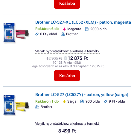
Kosárba
Brother LC-527-XL (LC527XLM) - patron, magenta
Raktáron 6 db
Magenta
2000 oldal
6 Ft / oldal
Brother
Melyik nyomtatókhoz alkalmas a termék?
12 875 Ft
12 905 Ft
10 138 Ft Áfa nélkül
Legalacsonyabb ár az elmúlt 30 napban:
12 675 Ft
Kosárba
Brother LC-527 (LC527Y) - patron, yellow (sárga)
Raktáron 1 db
Sárga
900 oldal
9 Ft / oldal
Brother
Melyik nyomtatókhoz alkalmas a termék?
8 490 Ft