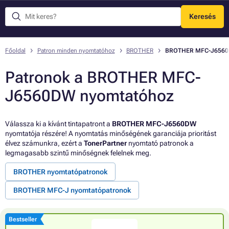
Keresés
Menü
Főoldal
Patron minden nyomtatóhoz
BROTHER
BROTHER MFC-J656
Patronok a BROTHER MFC-
J6560DW nyomtatóhoz
Válassza ki a kívánt tintapatront a
BROTHER MFC-J6560DW
nyomtatója részére! A nyomtatás minőségének garanciája prioritást
élvez számunkra, ezért a
TonerPartner
nyomtató patronok a
legmagasabb szintű minőségnek felelnek meg.
BROTHER nyomtatópatronok
BROTHER MFC-J nyomtatópatronok
Bestseller