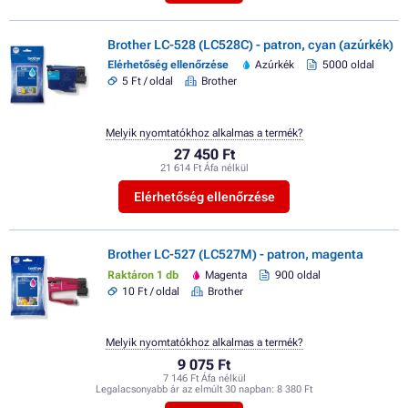
Brother LC-528 (LC528C) - patron, cyan (azúrkék)
Elérhetőség ellenőrzése
Azúrkék
5000 oldal
5 Ft / oldal
Brother
Melyik nyomtatókhoz alkalmas a termék?
27 450 Ft
21 614 Ft Áfa nélkül
Elérhetőség ellenőrzése
Brother LC-527 (LC527M) - patron, magenta
Raktáron 1 db
Magenta
900 oldal
10 Ft / oldal
Brother
Melyik nyomtatókhoz alkalmas a termék?
9 075 Ft
7 146 Ft Áfa nélkül
Legalacsonyabb ár az elmúlt 30 napban:
8 380 Ft