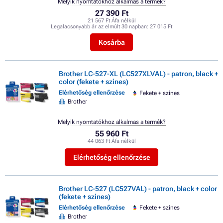
Melyik nyomtatókhoz alkalmas a termék?
27 390 Ft
21 567 Ft Áfa nélkül
Legalacsonyabb ár az elmúlt 30 napban:
27 015 Ft
Kosárba
Brother LC-527-XL (LC527XLVAL) - patron, black +
color (fekete + színes)
Elérhetőség ellenőrzése
Fekete + színes
Brother
Melyik nyomtatókhoz alkalmas a termék?
55 960 Ft
44 063 Ft Áfa nélkül
Elérhetőség ellenőrzése
Brother LC-527 (LC527VAL) - patron, black + color
(fekete + színes)
Elérhetőség ellenőrzése
Fekete + színes
Brother