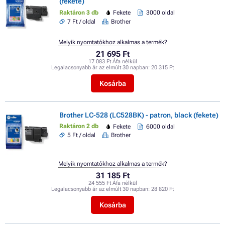
(fekete)
Raktáron 3 db
Fekete
3000 oldal
7 Ft / oldal
Brother
Melyik nyomtatókhoz alkalmas a termék?
21 695 Ft
17 083 Ft Áfa nélkül
Legalacsonyabb ár az elmúlt 30 napban:
20 315 Ft
Kosárba
Brother LC-528 (LC528BK) - patron, black (fekete)
Raktáron 2 db
Fekete
6000 oldal
5 Ft / oldal
Brother
Melyik nyomtatókhoz alkalmas a termék?
31 185 Ft
24 555 Ft Áfa nélkül
Legalacsonyabb ár az elmúlt 30 napban:
28 820 Ft
Kosárba