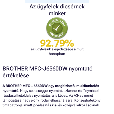
Az ügyfelek dicsérnek
minket
92.79%
az ügyfeleink elégedettsége a múlt
hónapban
BROTHER MFC-J6560DW nyomtató
értékelése
A BROTHER MFC-J6560DW egy megbízható, multifunkciós
nyomtató.
Nagy sebességgel nyomtat, szkennel és fénymásol,
ráadásul kétoldalas nyomtatásra is képes. Az A3-as méret
támogatása nagy előny irodai felhasználásra. Költséghatékony
tintapatronjai miatt jó választás kis- és középvállalkozásoknak.