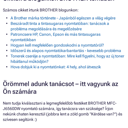
Számos cikket írtunk BROTHER blogunkon:
A Brother márka története - Japánból egészen a világ végére
Beszáradt tinta a tintasugaras nyomtatóban: tanácsok a
probléma megoldására és megelőzésére
Patroncsere HP, Canon, Epson és más tintasugaras
nyomtatókban
Hogyan kell megfelelően gondoskodni a nyomtatóról?
Időszerű és alapos nyomtatókarbantartás - kevesebb probléma
Tonerek cseréje a nyomtatóban: Mire kell figyelni, hogy az új toner
hibátlanul működjön?
Hova dobjuk ki a nyomtatónkat: 4 hely, ahol átveszik
Örömmel adunk tanácsot – itt vagyunk az
Ön számára
Nem tudja kiválasztani a legmegfelelőbb festéket BROTHER MFC-
J6560DW nyomtató számára, így tanácsra van szüksége? Írjon
nekünk chaten keresztül (jobbra lent a zöld gomb "Kérdése van?") és
szívesen segítünk :)