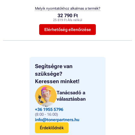
Melyik nyomtatókhoz alkalmas a termék?
32 790 Ft
25 819 Ft Áfa nélkül
Elérhetőség ellenőrzése
Segítségre van
szüksége?
Keressen minket!
Tanácsadó a
választásban
+36 1955 5796
(8:00 - 16:00)
info@tonerpartners.hu
Érdeklődnék