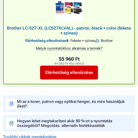
Brother LC-527-XL (LC527XLVAL) - patron, black + color (fekete
+ színes)
Elérhetőség ellenőrzése
Fekete + színes
Brother
Melyik nyomtatókhoz alkalmas a termék?
55 960 Ft
44 063 Ft Áfa nélkül
Elérhetőség ellenőrzése
Mi az a toner, patron vagy optikai henger, és mire használjuk
őket?
Hogyan lehet megtakarítani akár 80 %-ot a nyomtatás
összegéből? Megoldás: alternatív festékkazetták
További cikkek megtekintése