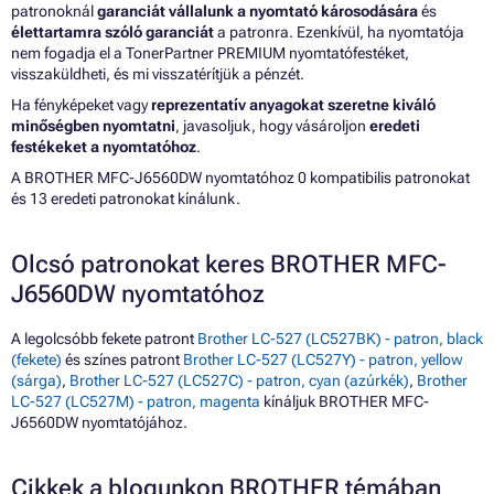
patronoknál
garanciát vállalunk a nyomtató károsodására
és
élettartamra szóló garanciát
a patronra. Ezenkívül, ha nyomtatója
nem fogadja el a TonerPartner PREMIUM nyomtatófestéket,
visszaküldheti, és mi visszatérítjük a pénzét.
Ha fényképeket vagy
reprezentatív anyagokat szeretne kiváló
minőségben nyomtatni
, javasoljuk, hogy vásároljon
eredeti
festékeket a nyomtatóhoz
.
A BROTHER MFC-J6560DW nyomtatóhoz 0 kompatibilis patronokat
és 13 eredeti patronokat kínálunk.
Olcsó patronokat keres BROTHER MFC-
J6560DW nyomtatóhoz
A legolcsóbb fekete patront
Brother LC-527 (LC527BK) - patron, black
(fekete)
és színes patront
Brother LC-527 (LC527Y) - patron, yellow
(sárga)
,
Brother LC-527 (LC527C) - patron, cyan (azúrkék)
,
Brother
LC-527 (LC527M) - patron, magenta
kínáljuk BROTHER MFC-
J6560DW nyomtatójához.
Cikkek a blogunkon BROTHER témában