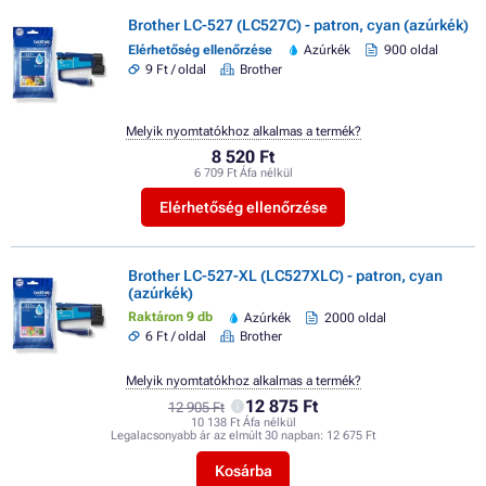
Brother LC-527 (LC527C) - patron, cyan (azúrkék)
Elérhetőség ellenőrzése
Azúrkék
900 oldal
9 Ft / oldal
Brother
Melyik nyomtatókhoz alkalmas a termék?
8 520 Ft
6 709 Ft Áfa nélkül
Elérhetőség ellenőrzése
Brother LC-527-XL (LC527XLC) - patron, cyan
(azúrkék)
Raktáron 9 db
Azúrkék
2000 oldal
6 Ft / oldal
Brother
Melyik nyomtatókhoz alkalmas a termék?
12 875 Ft
12 905 Ft
10 138 Ft Áfa nélkül
Legalacsonyabb ár az elmúlt 30 napban:
12 675 Ft
Kosárba