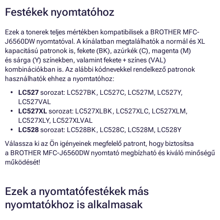
Festékek nyomtatóhoz
Ezek a tonerek teljes mértékben kompatibilisek a BROTHER MFC-
J6560DW nyomtatóval. A kínálatban megtalálhatók a normál és XL
kapacitású patronok is, fekete (BK), azúrkék (C), magenta (M)
és sárga (Y) színekben, valamint fekete + színes (VAL)
kombinációkban is. Az alábbi kódnevekkel rendelkező patronok
használhatók ehhez a nyomtatóhoz:
LC527
sorozat: LC527BK, LC527C, LC527M, LC527Y,
LC527VAL
LC527XL
sorozat: LC527XLBK, LC527XLC, LC527XLM,
LC527XLY, LC527XLVAL
LC528
sorozat: LC528BK, LC528C, LC528M, LC528Y
Válassza ki az Ön igényeinek megfelelő patront, hogy biztosítsa
a BROTHER MFC-J6560DW nyomtató megbízható és kiváló minőségű
működését!
Ezek a nyomtatófestékek más
nyomtatókhoz is alkalmasak