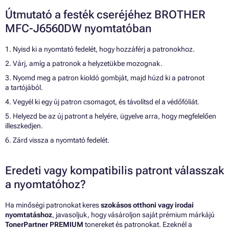
Útmutató a festék cseréjéhez BROTHER
MFC-J6560DW nyomtatóban
1. Nyisd ki a nyomtató fedelét, hogy hozzáférj a patronokhoz.
2. Várj, amíg a patronok a helyzetükbe mozognak.
3. Nyomd meg a patron kioldó gombját, majd húzd ki a patronot
a tartójából.
4. Vegyél ki egy új patron csomagot, és távolítsd el a védőfóliát.
5. Helyezd be az új patront a helyére, ügyelve arra, hogy megfelelően
illeszkedjen.
6. Zárd vissza a nyomtató fedelét.
Eredeti vagy kompatibilis patront válasszak
a nyomtatóhoz?
Ha minőségi patronokat keres
szokásos otthoni vagy irodai
nyomtatáshoz
, javasoljuk, hogy vásároljon saját prémium márkájú
TonerPartner PREMIUM
tonereket és patronokat. Ezeknél a