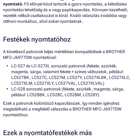
nyomtató.
Fő előnyei közé tartozik a gyors nyomtatás, a kétoldalas
nyomtatási lehetőség és a nagy papírkapacitás. Könnyen kezelhető,
vezeték nélküli csatlakozást is kínál. Kiváló választás irodákba vagy
otthoni munkához, ahol sokat nyomtatnak.
Festékek nyomtatóhoz
A következő patronok teljes mértékben kompatibilisek a BROTHER
MFC-J6977DW nyomtatóval:
LC-527 és LC-527XL sorozatú patronok (fekete, azúrkék,
magenta, sárga, valamint fekete + színes változatok, például:
LC527BK, LC527C, LC527M, LC527Y, LC527XLBK, LC527XLC,
LC527XLM, LC527XLY, LC527VAL, LC527XLVAL)
LC-528 sorozatú patronok (fekete, azúrkék, magenta, sárga,
például: LC528BK, LC528C, LC528M, LC528Y)
Ezek a patronok különböző kapacitásúak, így minden igényhez
megtalálható a megfelelő választás a BROTHER MFC-J6977DW
nyomtatóhoz.
Ezek a nyomtatófestékek más