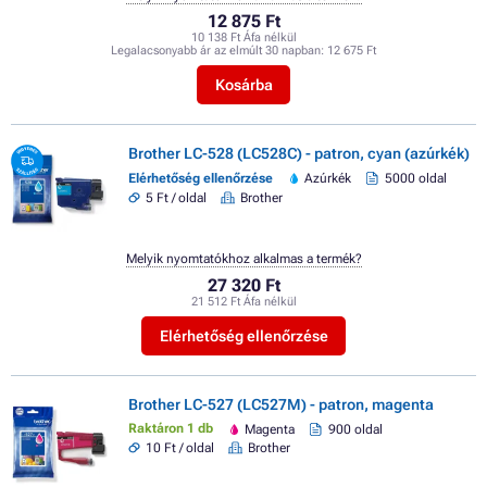
12 875 Ft
10 138 Ft Áfa nélkül
Legalacsonyabb ár az elmúlt 30 napban:
12 675 Ft
Kosárba
Brother LC-528 (LC528C) - patron, cyan (azúrkék)
Elérhetőség ellenőrzése
Azúrkék
5000 oldal
5 Ft / oldal
Brother
Melyik nyomtatókhoz alkalmas a termék?
27 320 Ft
21 512 Ft Áfa nélkül
Elérhetőség ellenőrzése
Brother LC-527 (LC527M) - patron, magenta
Raktáron 1 db
Magenta
900 oldal
10 Ft / oldal
Brother