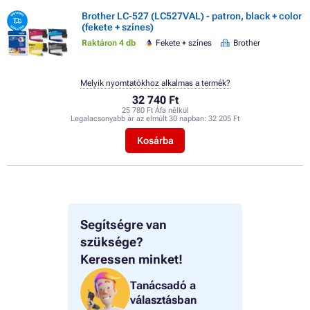
Brother LC-527 (LC527VAL) - patron, black + color
(fekete + színes)
Raktáron 4 db
Fekete + színes
Brother
Melyik nyomtatókhoz alkalmas a termék?
32 740 Ft
25 780 Ft Áfa nélkül
Legalacsonyabb ár az elmúlt 30 napban:
32 205 Ft
Kosárba
Segítségre van
szüksége?
Keressen minket!
Tanácsadó a
választásban