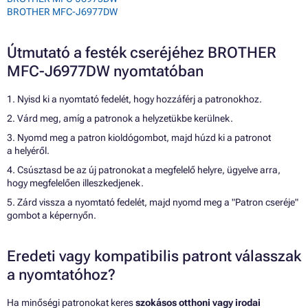
BROTHER MFC-J6977DW
Útmutató a festék cseréjéhez BROTHER
MFC-J6977DW nyomtatóban
1. Nyisd ki a nyomtató fedelét, hogy hozzáférj a patronokhoz.
2. Várd meg, amíg a patronok a helyzetükbe kerülnek.
3. Nyomd meg a patron kioldógombot, majd húzd ki a patronot
a helyéről.
4. Csúsztasd be az új patronokat a megfelelő helyre, ügyelve arra,
hogy megfelelően illeszkedjenek.
5. Zárd vissza a nyomtató fedelét, majd nyomd meg a "Patron cseréje"
gombot a képernyőn.
Eredeti vagy kompatibilis patront válasszak
a nyomtatóhoz?
Ha minőségi patronokat keres
szokásos otthoni vagy irodai