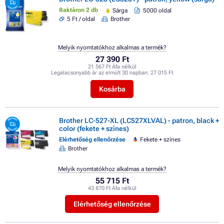
Raktáron 2 db
Sárga
5000 oldal
5 Ft / oldal
Brother
Melyik nyomtatókhoz alkalmas a termék?
27 390 Ft
21 567 Ft Áfa nélkül
Legalacsonyabb ár az elmúlt 30 napban:
27 015 Ft
Kosárba
Brother LC-527-XL (LC527XLVAL) - patron, black +
color (fekete + színes)
Elérhetőség ellenőrzése
Fekete + színes
Brother
Melyik nyomtatókhoz alkalmas a termék?
55 715 Ft
43 870 Ft Áfa nélkül
Elérhetőség ellenőrzése