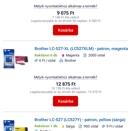
Melyik nyomtatókhoz alkalmas a termék?
9 075 Ft
7 146 Ft Áfa nélkül
Legalacsonyabb ár az elmúlt 30 napban:
8 380 Ft
Kosárba
Brother LC-527-XL (LC527XLM) - patron, magenta
Raktáron 6 db
Magenta
2000 oldal
6 Ft / oldal
Brother
Melyik nyomtatókhoz alkalmas a termék?
12 875 Ft
10 138 Ft Áfa nélkül
Legalacsonyabb ár az elmúlt 30 napban:
12 675 Ft
Kosárba
Brother LC-527 (LC527Y) - patron, yellow (sárga)
Raktáron 1 db
Sárga
900 oldal
9 Ft / oldal