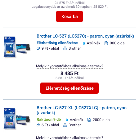
24 575 Ft Áfa nélkül
Legalacsonyabb ár az elmúlt 30 napban:
28 820 Ft
Kosárba
Brother LC-527 (LC527C) - patron, cyan (azúrkék)
Elérhetőség ellenőrzése
Azúrkék
900 oldal
9 Ft / oldal
Brother
Melyik nyomtatókhoz alkalmas a termék?
8 485 Ft
6 681 Ft Áfa nélkül
Elérhetőség ellenőrzése
Brother LC-527-XL (LC527XLC) - patron, cyan
(azúrkék)
Raktáron 9 db
Azúrkék
2000 oldal
6 Ft / oldal
Brother
Melyik nyomtatókhoz alkalmas a termék?