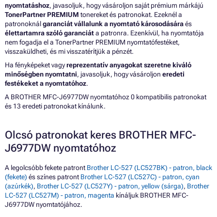
nyomtatáshoz
, javasoljuk, hogy vásároljon saját prémium márkájú
TonerPartner PREMIUM
tonereket és patronokat. Ezeknél a
patronoknál
garanciát vállalunk a nyomtató károsodására
és
élettartamra szóló garanciát
a patronra. Ezenkívül, ha nyomtatója
nem fogadja el a TonerPartner PREMIUM nyomtatófestéket,
visszaküldheti, és mi visszatérítjük a pénzét.
Ha fényképeket vagy
reprezentatív anyagokat szeretne kiváló
minőségben nyomtatni
, javasoljuk, hogy vásároljon
eredeti
festékeket a nyomtatóhoz
.
A BROTHER MFC-J6977DW nyomtatóhoz 0 kompatibilis patronokat
és 13 eredeti patronokat kínálunk.
Olcsó patronokat keres BROTHER MFC-
J6977DW nyomtatóhoz
A legolcsóbb fekete patront
Brother LC-527 (LC527BK) - patron, black
(fekete)
és színes patront
Brother LC-527 (LC527C) - patron, cyan
(azúrkék)
,
Brother LC-527 (LC527Y) - patron, yellow (sárga)
,
Brother
LC-527 (LC527M) - patron, magenta
kínáljuk BROTHER MFC-
J6977DW nyomtatójához.