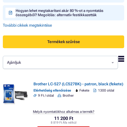
Hogyan lehet megtakarítani akár 80 %-ot a nyomtatás
összegéből? Megoldás: alternatív festékkazetták
További cikkek megtekintése
Termékek szűrése
Ajánljuk
Brother LC-527 (LC527BK) - patron, black (fekete)
Elérhetőség ellenőrzése
Fekete
1300 oldal
9 Ft / oldal
Brother
Melyik nyomtatókhoz alkalmas a termék?
11 200 Ft
8 819 Ft Áfa nélkül