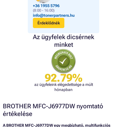
+36 1955 5796
(8:00 - 16:00)
info@tonerpartners.hu
Érdeklődnék
Az ügyfelek dicsérnek
minket
92.79%
az ügyfeleink elégedettsége a múlt
hónapban
BROTHER MFC-J6977DW nyomtató
értékelése
A BROTHER MFC-J6977DW egy megbízható, multifunkciós