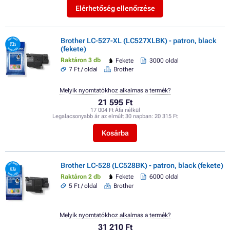
Elérhetőség ellenőrzése
Brother LC-527-XL (LC527XLBK) - patron, black
(fekete)
Raktáron 3 db
Fekete
3000 oldal
7 Ft / oldal
Brother
Melyik nyomtatókhoz alkalmas a termék?
21 595 Ft
17 004 Ft Áfa nélkül
Legalacsonyabb ár az elmúlt 30 napban:
20 315 Ft
Kosárba
Brother LC-528 (LC528BK) - patron, black (fekete)
Raktáron 2 db
Fekete
6000 oldal
5 Ft / oldal
Brother
Melyik nyomtatókhoz alkalmas a termék?
31 210 Ft