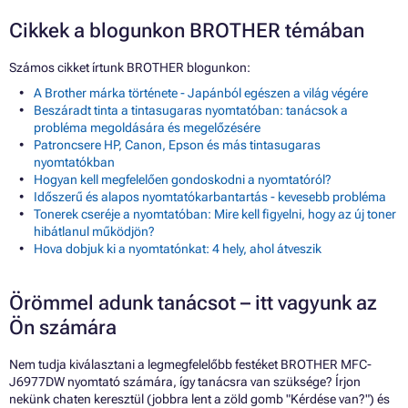
Cikkek a blogunkon BROTHER témában
Számos cikket írtunk BROTHER blogunkon:
A Brother márka története - Japánból egészen a világ végére
Beszáradt tinta a tintasugaras nyomtatóban: tanácsok a
probléma megoldására és megelőzésére
Patroncsere HP, Canon, Epson és más tintasugaras
nyomtatókban
Hogyan kell megfelelően gondoskodni a nyomtatóról?
Időszerű és alapos nyomtatókarbantartás - kevesebb probléma
Tonerek cseréje a nyomtatóban: Mire kell figyelni, hogy az új toner
hibátlanul működjön?
Hova dobjuk ki a nyomtatónkat: 4 hely, ahol átveszik
Örömmel adunk tanácsot – itt vagyunk az
Ön számára
Nem tudja kiválasztani a legmegfelelőbb festéket BROTHER MFC-
J6977DW nyomtató számára, így tanácsra van szüksége? Írjon
nekünk chaten keresztül (jobbra lent a zöld gomb "Kérdése van?") és