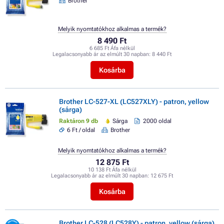
Brother
Melyik nyomtatókhoz alkalmas a termék?
8 490 Ft
6 685 Ft Áfa nélkül
Legalacsonyabb ár az elmúlt 30 napban:
8 440 Ft
Kosárba
Brother LC-527-XL (LC527XLY) - patron, yellow
(sárga)
Raktáron 9 db
Sárga
2000 oldal
6 Ft / oldal
Brother
Melyik nyomtatókhoz alkalmas a termék?
12 875 Ft
10 138 Ft Áfa nélkül
Legalacsonyabb ár az elmúlt 30 napban:
12 675 Ft
Kosárba
Brother LC-528 (LC528Y) - patron, yellow (sárga)