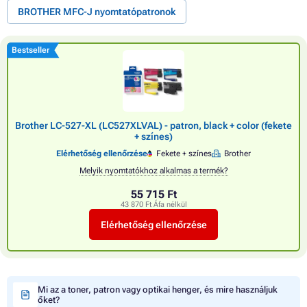
BROTHER MFC-J nyomtatópatronok
Bestseller
Brother LC-527-XL (LC527XLVAL) - patron, black + color (fekete
+ színes)
Elérhetőség ellenőrzése
Fekete + színes
Brother
Melyik nyomtatókhoz alkalmas a termék?
55 715 Ft
43 870 Ft Áfa nélkül
Elérhetőség ellenőrzése
Mi az a toner, patron vagy optikai henger, és mire használjuk
őket?