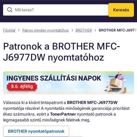
Keresés
Menü
Főoldal
Patron minden nyomtatóhoz
BROTHER
BROTHER MFC-J697
Patronok a BROTHER MFC-
J6977DW nyomtatóhoz
Válassza ki a kívánt tintapatront a
BROTHER MFC-J6977DW
nyomtatója részére! A nyomtatás minőségének garanciája prioritást
élvez számunkra, ezért a
TonerPartner
nyomtató patronok a
legmagasabb szintű minőségnek felelnek meg.
BROTHER nyomtatópatronok