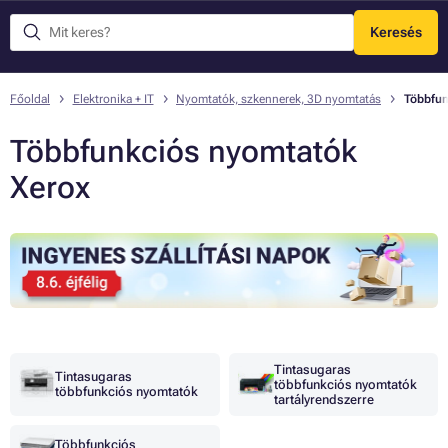
Keresés
Menü
Főoldal
Elektronika + IT
Nyomtatók, szkennerek, 3D nyomtatás
Többfun
Többfunkciós nyomtatók
Xerox
Tintasugaras
Tintasugaras
többfunkciós nyomtatók
többfunkciós nyomtatók
tartályrendszerre
Többfunkciós