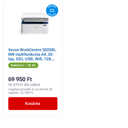
Xerox WorkCentre 3025Bi,
BW multifunkciós A4, 20
lap, GDI, USB, Wifi, 128
megabájt, az Apple
Raktáron > 20 db
AirPrint, Google Cloud
Print
69 950 Ft
55 079 Ft Áfa nélkül
Legalacsonyabb ár az elmúlt 30
napban:
52 495 Ft
Kosárba