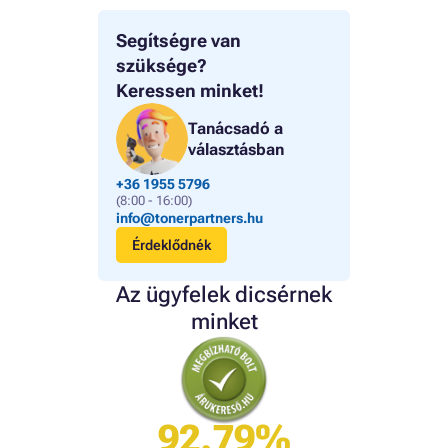
Segítségre van
szüksége?
Keressen minket!
Tanácsadó a
választásban
+36 1955 5796
(8:00 - 16:00)
info@tonerpartners.hu
Érdeklődnék
Az ügyfelek dicsérnek
minket
92.79%