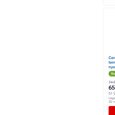
Can
ter
nyo
nyo
Ra
pap
74 
65
51 9
Lega
30 