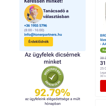
Keressen minket!
Tanácsadó a
választásban
+36 1955 5796
(8:00 - 16:00)
info@tonerpartners.hu
BR
léz
Érdeklődnék
- A
1 M
Ra
feh
Az ügyfelek dicsérnek
38 
minket
31
25 0
Lega
30 
92.79%
az ügyfeleink elégedettsége a múlt
hónapban