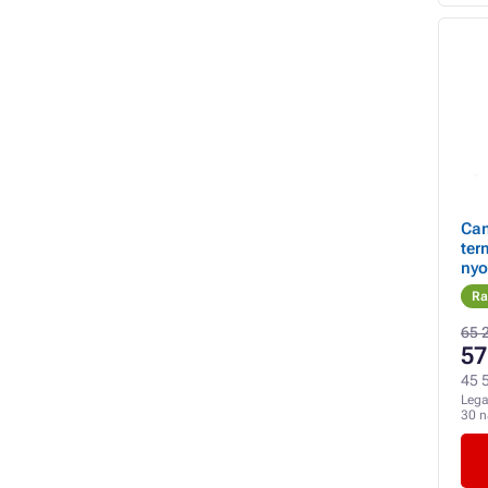
Can
ter
nyo
Ra
65 
57
45 5
Lega
30 