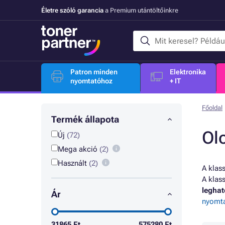
Életre szóló garancia
a Premium utántöltőinkre
Patron minden
Elektronika
nyomtatóhoz
+ IT
Főoldal
Termék állapota
Ol
Új
(72)
Mega akció
(2)
Használt
(2)
A klas
A klas
legha
Ár
nyomt
31865
Ft
575280
Ft