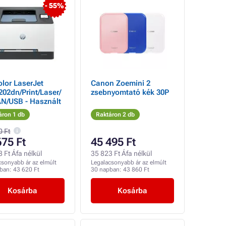
- 55%
lor LaserJet
Canon Zoemini 2
202dn/Print/Laser/
zsebnyomtató kék 30P
N/USB - Használt
áron 1 db
Raktáron 2 db
0 Ft
675 Ft
45 495 Ft
 Ft Áfa nélkül
35 823 Ft Áfa nélkül
csonyabb ár az elmúlt
Legalacsonyabb ár az elmúlt
pban:
43 620 Ft
30 napban:
43 860 Ft
Kosárba
Kosárba