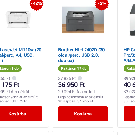
- 42%
- 2%
LaserJet M110w (20
Brother HL-L2402D (30
HP Co
al/perc, A4, USB,
oldal/perc, USB 2.0,
Pro/3
i)
duplex)
A4/LA
ktáron 1 db
Raktáron 19 db
Rakt
255 Ft
37 835 Ft
89 92
 175 Ft
36 950 Ft
40 
09 Ft Áfa nélkül
29 094 Ft Áfa nélkül
32 028
lacsonyabb ár az elmúlt
Legalacsonyabb ár az elmúlt
Legala
napban:
34 175 Ft
30 napban:
34 965 Ft
30 na
Kosárba
Kosárba