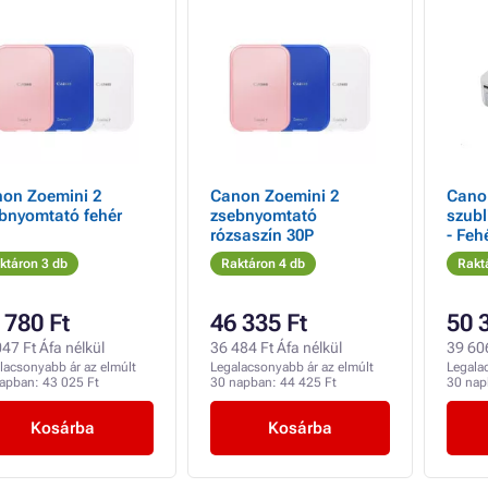
on Zoemini 2
Canon Zoemini 2
Cano
bnyomtató fehér
zsebnyomtató
szub
rózsaszín 30P
- Feh
ktáron 3 db
Raktáron 4 db
Rakt
 780 Ft
46 335 Ft
50 
47 Ft Áfa nélkül
36 484 Ft Áfa nélkül
39 606
lacsonyabb ár az elmúlt
Legalacsonyabb ár az elmúlt
Legala
napban:
43 025 Ft
30 napban:
44 425 Ft
30 na
Kosárba
Kosárba