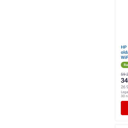
HP 
old
WiF
Ra
59 
34
26 9
Lega
30 