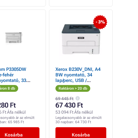
- 3%
um P3305DW
Xerox B230V_DNI, A4
e-fehér
BW nyomtató, 34
nyomtató, 33
lap/perc, USB /
erc, hálózati
Ethernet, Wifi, DUPLEX,
áron 8 db
Raktáron > 20 db
akozás, WiFi, NFC
Apple AirPrint, Google
69 445 Ft
280 Ft
67 430 Ft
 Ft Áfa nélkül
53 094 Ft Áfa nélkül
csonyabb ár az elmúlt
Legalacsonyabb ár az elmúlt
pban:
65 985 Ft
30 napban:
64 730 Ft
Kosárba
Kosárba