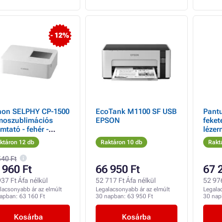
- 12%
on SELPHY CP-1500
EcoTank M1100 SF USB
Pant
moszublimációs
EPSON
feket
mtató - fehér -
lézer
mtatási készlet
lap/p
ktáron 12 db
Raktáron 10 db
Rakt
írok RP-54
csatl
540 Ft
 960 Ft
66 950 Ft
67 
37 Ft Áfa nélkül
52 717 Ft Áfa nélkül
52 976
lacsonyabb ár az elmúlt
Legalacsonyabb ár az elmúlt
Legala
napban:
63 160 Ft
30 napban:
63 950 Ft
30 na
Kosárba
Kosárba