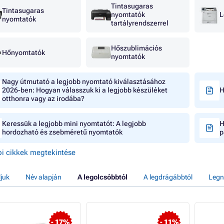
Tintasugaras
Tintasugaras
nyomtatók
L
nyomtatók
tartályrendszerrel
Hőszublimációs
Hőnyomtatók
nyomtatók
Nagy útmutató a legjobb nyomtató kiválasztásához
2026-ben: Hogyan válasszuk ki a legjobb készüléket
H
otthonra vagy az irodába?
Keressük a legjobb mini nyomtatót: A legjobb
H
hordozható és zsebméretű nyomtatók
p
i cikkek megtekintése
ljuk
Név alapján
A legolcsóbbtól
A legdrágábbtól
Legn
- 17%
- 11%