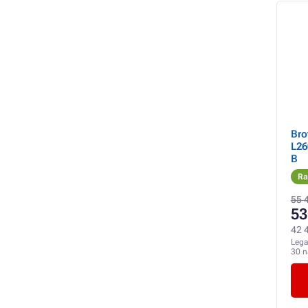
Bro
L26
B
Ra
55 
53
42 4
Lega
30 