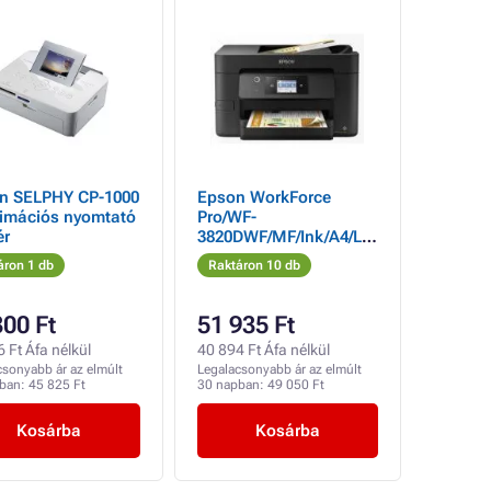
n SELPHY CP-1000
Epson WorkForce
limációs nyomtató
Pro/WF-
ér
3820DWF/MF/Ink/A4/LA
N/WiFi/USB
áron 1 db
Raktáron 10 db
300 Ft
51 935 Ft
 Ft Áfa nélkül
40 894 Ft Áfa nélkül
csonyabb ár az elmúlt
Legalacsonyabb ár az elmúlt
pban:
45 825 Ft
30 napban:
49 050 Ft
Kosárba
Kosárba