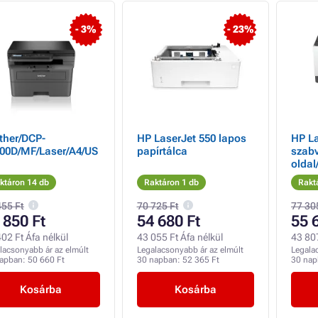
- 3%
- 23%
ther/DCP-
HP LaserJet 550 lapos
HP L
00D/MF/Laser/A4/US
papírtálca
szabv
oldal
Ether
ktáron 14 db
Raktáron 1 db
Rakt
455 Ft
70 725 Ft
77 30
 850 Ft
54 680 Ft
55 
02 Ft Áfa nélkül
43 055 Ft Áfa nélkül
43 807
lacsonyabb ár az elmúlt
Legalacsonyabb ár az elmúlt
Legala
napban:
50 660 Ft
30 napban:
52 365 Ft
30 na
Kosárba
Kosárba