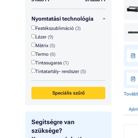
Nyomtatási technológia
Festékszublimáció
(3)
Lézer
(9)
Mátrix
(5)
Termo
(6)
Tintasugaras
(1)
Tintatartály- rendszer
(5)
Speciális szűrő
Tovább
Aján
Segítségre van
szüksége?