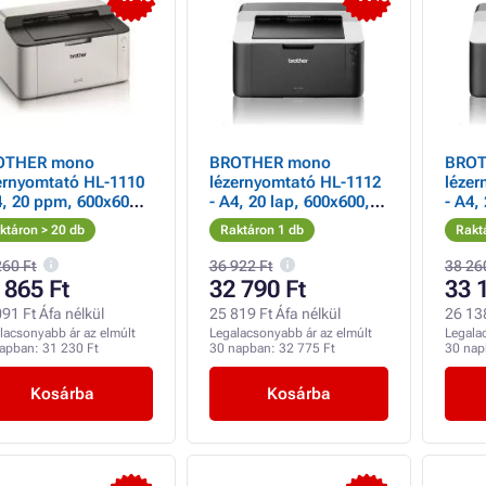
OTHER mono
BROTHER mono
BROT
ernyomtató HL-1110
lézernyomtató HL-1112
lézer
4, 20 ppm, 600x600,
- A4, 20 lap, 600x600, 1
- A4,
B GDI, USB 2.0,
MB GDI, USB 2.0,
MB GD
ktáron > 20 db
Raktáron 1 db
Rakt
ér
fekete - Használt
feket
260 Ft
36 922 Ft
38 26
 865 Ft
32 790 Ft
33 
91 Ft Áfa nélkül
25 819 Ft Áfa nélkül
26 138
lacsonyabb ár az elmúlt
Legalacsonyabb ár az elmúlt
Legala
napban:
31 230 Ft
30 napban:
32 775 Ft
30 na
Kosárba
Kosárba