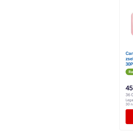
Can
zse
30P
Ra
45
36 0
Lega
30 