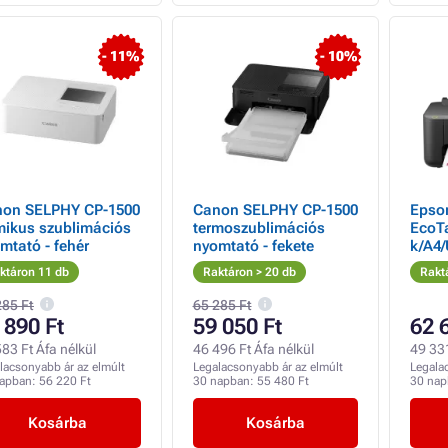
- 11%
- 10%
on SELPHY CP-1500
Canon SELPHY CP-1500
Epso
mikus szublimációs
termoszublimációs
EcoTa
mtató - fehér
nyomtató - fekete
k/A4
ktáron 11 db
Raktáron > 20 db
Rakt
285 Ft
65 285 Ft
 890 Ft
59 050 Ft
62 
83 Ft Áfa nélkül
46 496 Ft Áfa nélkül
49 331
lacsonyabb ár az elmúlt
Legalacsonyabb ár az elmúlt
Legala
napban:
56 220 Ft
30 napban:
55 480 Ft
30 na
Kosárba
Kosárba