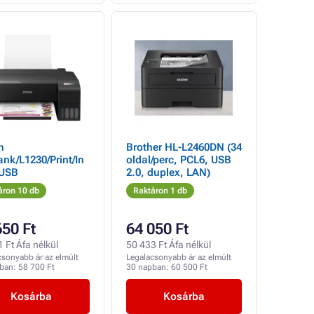
n
Brother HL-L2460DN (34
nk/L1230/Print/In
oldal/perc, PCL6, USB
/USB
2.0, duplex, LAN)
áron 10 db
Raktáron 1 db
650 Ft
64 050 Ft
 Ft Áfa nélkül
50 433 Ft Áfa nélkül
csonyabb ár az elmúlt
Legalacsonyabb ár az elmúlt
pban:
58 700 Ft
30 napban:
60 500 Ft
Kosárba
Kosárba