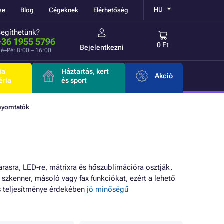
HU
se
Blog
Cégeknek
Elérhetőség
Segíthetünk?
+36 1955 5796
0 Ft
Bejelentkezni
é–Pé: 8:00 – 16:00
ia
Háztartás, kert
Akció
éria
és sport
 nyomtatók
arasra, LED-re, mátrixra és hőszublimációra osztják.
szkenner, másoló vagy fax funkciókat, ezért a lehető
s teljesítménye érdekében
jó minőségű