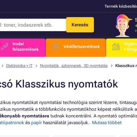
Termék kézbesíté
Keresés
H
Irodai
Higién
Védőfelszerelések
felszerelések
+ Drog
Elektronika + IT
Nyomtatók, szkennerek, 3D nyomtatás
Klasszikus
csó Klasszikus nyomtatók
szikus nyomtatókat nyomtatási technológia szerint lézerre, tintasug
szikus nyomtatók a többfunkciós nyomtatókhoz képest nélkülözik a 
tékonyabb nyomtatásra
tudnak koncentrálni.
A nyomtató optimáli
atópatronok
és
papír
használatát javasoljuk
.
Mutass többet