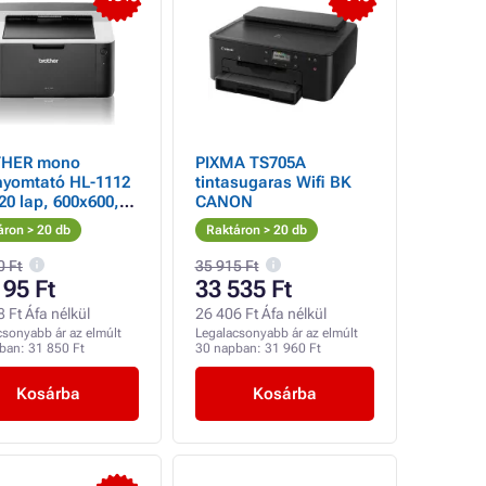
HER mono
PIXMA TS705A
nyomtató HL-1112
tintasugaras Wifi BK
 20 lap, 600x600, 1
CANON
I, USB 2.0,
áron > 20 db
Raktáron > 20 db
e
0 Ft
35 915 Ft
195 Ft
33 535 Ft
 Ft Áfa nélkül
26 406 Ft Áfa nélkül
csonyabb ár az elmúlt
Legalacsonyabb ár az elmúlt
pban:
31 850 Ft
30 napban:
31 960 Ft
Kosárba
Kosárba