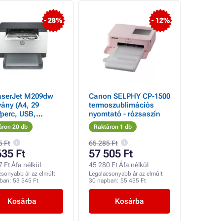
- 28%
- 12%
aserJet M209dw
Canon SELPHY CP-1500
ány (A4, 29
termoszublimációs
/perc, USB,
nyomtató - rózsaszín
net, Wi-Fi, duplex)
áron 20 db
Raktáron 1 db
5 Ft
65 285 Ft
635 Ft
57 505 Ft
 Ft Áfa nélkül
45 280 Ft Áfa nélkül
csonyabb ár az elmúlt
Legalacsonyabb ár az elmúlt
pban:
53 545 Ft
30 napban:
55 455 Ft
Kosárba
Kosárba