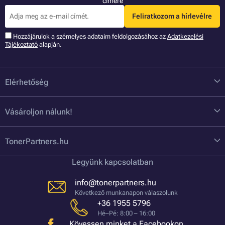
címére
Feliratkozom a hírlevélre
Hozzájárulok a szémelyes adataim feldolgozásához az
Adatkezelési
Tájékoztató
alapján.
Elérhetőség
Vásároljon nálunk!
TonerPartners.hu
Legyünk kapcsolatban
info@tonerpartners.hu
Következő munkanapon válaszolunk
+36 1955 5796
Hé–Pé: 8:00 – 16:00
Kövessen minket a Facebookon