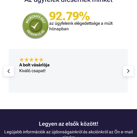
92.79%
az ügyfeleink elégedettsége a múlt
hónapban
A bolt vásárlója
Kiváló csapat!
Legyen az elsők között!
Legújabb információk az újdonságainkról és akciónkról az Ön e-mail