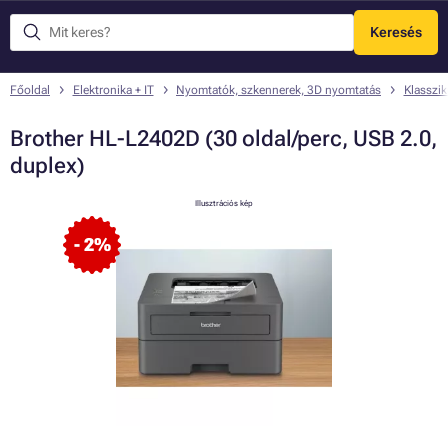
Keresés
Menü
Főoldal
Elektronika + IT
Nyomtatók, szkennerek, 3D nyomtatás
Klasszi
Brother HL-L2402D (30 oldal/perc, USB 2.0,
duplex)
Illusztrációs kép
- 2%