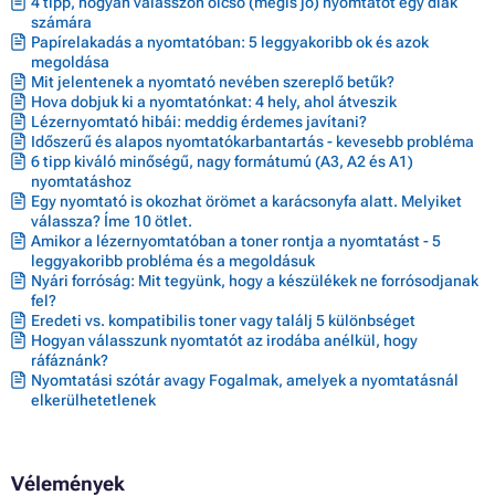
4 tipp, hogyan válasszon olcsó (mégis jó) nyomtatót egy diák
számára
Papírelakadás a nyomtatóban: 5 leggyakoribb ok és azok
megoldása
Mit jelentenek a nyomtató nevében szereplő betűk?
Hova dobjuk ki a nyomtatónkat: 4 hely, ahol átveszik
Lézernyomtató hibái: meddig érdemes javítani?
Időszerű és alapos nyomtatókarbantartás - kevesebb probléma
6 tipp kiváló minőségű, nagy formátumú (A3, A2 és A1)
nyomtatáshoz
Egy nyomtató is okozhat örömet a karácsonyfa alatt. Melyiket
válassza? Íme 10 ötlet.
Amikor a lézernyomtatóban a toner rontja a nyomtatást - 5
leggyakoribb probléma és a megoldásuk
Nyári forróság: Mit tegyünk, hogy a készülékek ne forrósodjanak
fel?
Eredeti vs. kompatibilis toner vagy találj 5 különbséget
Hogyan válasszunk nyomtatót az irodába anélkül, hogy
ráfáznánk?
Nyomtatási szótár avagy Fogalmak, amelyek a nyomtatásnál
elkerülhetetlenek
Vélemények