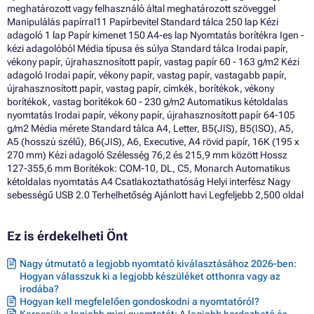
meghatározott vagy felhasználó által meghatározott szöveggel
Manipulálás papírral11 Papírbevitel Standard tálca 250 lap Kézi
adagoló 1 lap Papír kimenet 150 A4-es lap Nyomtatás borítékra Igen -
kézi adagolóból Média típusa és súlya Standard tálca Irodai papír,
vékony papír, újrahasznosított papír, vastag papír 60 - 163 g/m2 Kézi
adagoló Irodai papír, vékony papír, vastag papír, vastagabb papír,
újrahasznosított papír, vastag papír, címkék, borítékok, vékony
borítékok, vastag borítékok 60 - 230 g/m2 Automatikus kétoldalas
nyomtatás Irodai papír, vékony papír, újrahasznosított papír 64-105
g/m2 Média mérete Standard tálca A4, Letter, B5(JIS), B5(ISO), A5,
A5 (hosszú szélű), B6(JIS), A6, Executive, A4 rövid papír, 16K (195 x
270 mm) Kézi adagoló Szélesség 76,2 és 215,9 mm között Hossz
127-355,6 mm Borítékok: COM-10, DL, C5, Monarch Automatikus
kétoldalas nyomtatás A4 Csatlakoztathatóság Helyi interfész Nagy
sebességű USB 2.0 Terhelhetőség Ajánlott havi Legfeljebb 2,500 oldal
Ez is érdekelheti Önt
Nagy útmutató a legjobb nyomtató kiválasztásához 2026-ben:
Hogyan válasszuk ki a legjobb készüléket otthonra vagy az
irodába?
Hogyan kell megfelelően gondoskodni a nyomtatóról?
Keressük a legjobb mini nyomtatót: A legjobb hordozható és