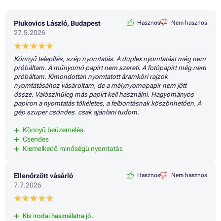
Piukovics László, Budapest
Hasznos
Nem hasznos
27.5.2026
Könnyű telepítés, szép nyomtatás. A duplex nyomtatást még nem
próbáltam. A műnyomó papírt nem szereti. A fotópapírt még nem
próbáltam. Kimondottan nyomtatott áramköri rajzok
nyomtatásához vásároltam, de a mélynyomopapir nem jött
össze. Valószínüleg más papírt kell használni. Hagyományos
papíron a nyomtatás tökéletes, a felbontásnak köszönhetően. A
gép szuper csöndes. csak ajánlani tudom.
Könnyű beüzemelés.
Csendes
Kiemelkedő minőségü nyomtatás
Ellenőrzött vásárló
Hasznos
Nem hasznos
7.7.2026
Kis irodai használatra jó.