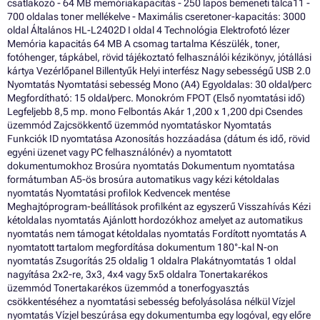
csatlakozó - 64 MB memóriakapacitás - 250 lapos bemeneti tálca11 -
700 oldalas toner mellékelve - Maximális cseretoner-kapacitás: 3000
oldal Általános HL-L2402D I oldal 4 Technológia Elektrofotó lézer
Memória kapacitás 64 MB A csomag tartalma Készülék, toner,
fotóhenger, tápkábel, rövid tájékoztató felhasználói kézikönyv, jótállási
kártya Vezérlőpanel Billentyűk Helyi interfész Nagy sebességű USB 2.0
Nyomtatás Nyomtatási sebesség Mono (A4) Egyoldalas: 30 oldal/perc
Megfordítható: 15 oldal/perc. Monokróm FPOT (Első nyomtatási idő)
Legfeljebb 8,5 mp. mono Felbontás Akár 1,200 x 1,200 dpi Csendes
üzemmód Zajcsökkentő üzemmód nyomtatáskor Nyomtatás
Funkciók ID nyomtatása Azonosítás hozzáadása (dátum és idő, rövid
egyéni üzenet vagy PC felhasználónév) a nyomtatott
dokumentumokhoz Brosúra nyomtatás Dokumentum nyomtatása
formátumban A5-ös brosúra automatikus vagy kézi kétoldalas
nyomtatás Nyomtatási profilok Kedvencek mentése
Meghajtóprogram-beállítások profilként az egyszerű Visszahívás Kézi
kétoldalas nyomtatás Ajánlott hordozókhoz amelyet az automatikus
nyomtatás nem támogat kétoldalas nyomtatás Fordított nyomtatás A
nyomtatott tartalom megfordítása dokumentum 180°-kal N-on
nyomtatás Zsugorítás 25 oldalig 1 oldalra Plakátnyomtatás 1 oldal
nagyítása 2x2-re, 3x3, 4x4 vagy 5x5 oldalra Tonertakarékos
üzemmód Tonertakarékos üzemmód a tonerfogyasztás
csökkentéséhez a nyomtatási sebesség befolyásolása nélkül Vízjel
nyomtatás Vízjel beszúrása egy dokumentumba egy logóval, egy előre