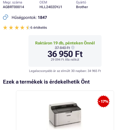
Megr. száma
OEM
Gyártó
AGBRT00014
HLL2402DYJ1
Brother
Hűségpontok:
1847
6 értékelés
Raktáron 19 db, pénteken Önnél
37 840 Ft
36 950 Ft
29 094 Ft
Áfa nélkül
Legalacsonyabb ár az elmúlt 30 napban:
34 965 Ft
Ezek a termékek is érdekelhetik Önt
 15%
- 17%