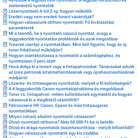
zsebméretű nyomtatók
Lézernyomtató A-tól Z-ig: hogyan működik
Eredeti vagy nem eredeti tonert vásároljak?
Hogyan válasszunk otthoni nyomtatót: Fő kiválasztási
paraméterek
Mi a teendő, ha a nyomtató rosszul nyomtat, avagy a
leggyakoribb nyomtatási problémák és azok megoldása
Tonerek cseréje a nyomtatóban: Mire kell figyelni, hogy az új
toner hibátlanul működjön?
Hogyan csatlakoztassa a nyomtatót a számítógéphez, és
nyomtasson 5 perc alatt
Hová dobja ki a tonert vagy a tintapatronokat: Tanácsokat adunk
az üres patronok ártalmatlanításának vagy újrahasznosításának
módjairól
Lézeres- és tintasugaras nyomtatók: melyek a fő különbségek?
A 4 leggyakoribb Canon nyomtatóprobléma és megoldásuk
Toner vs. tintapatron: miben különböznek egymástól és hogyan
válasszuk ki a megfelelő utántöltőt?
Patroncsere HP, Canon, Epson és más tintasugaras
nyomtatókban
Milyen (olcsó) alkalmi nyomtatót válasszon?
Olcsó nyomtató otthonra? Akár 60 000 Ft-ba is belefér
Olcsó és drága nyomtatók összehasonlítása - melyik kifizetődő?
Hogyan válasszunk nyomtatót egy kis irodába