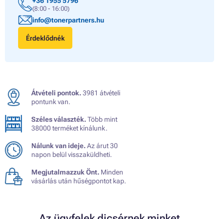
+36 1955 5796
(8:00 - 16:00)
info@tonerpartners.hu
Érdeklődnék
Átvételi pontok.
3981 átvételi
pontunk van.
Széles választék.
Több mint
38000 terméket kínálunk.
Nálunk van ideje.
Az árut 30
napon belül visszaküldheti.
Megjutalmazzuk Önt.
Minden
vásárlás után hűségpontot kap.
Az ügyfelek dicsérnek minket