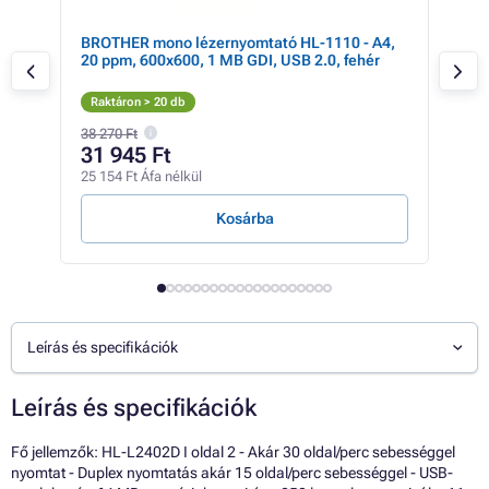
rc,
BROTHER mono lézernyomtató HL-1110 - A4,
Bro
20 ppm, 600x600, 1 MB GDI, USB 2.0, fehér
Raktáron > 20 db
Rak
38 270 Ft
55 5
31 945 Ft
53
25 154 Ft Áfa nélkül
42 4
Kosárba
Leírás és specifikációk
Leírás és specifikációk
Fő jellemzők: HL-L2402D I oldal 2 - Akár 30 oldal/perc sebességgel
nyomtat - Duplex nyomtatás akár 15 oldal/perc sebességgel - USB-