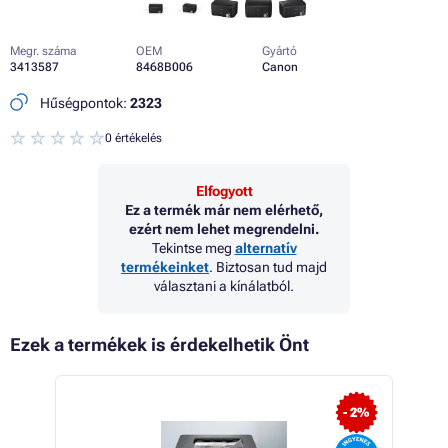
Megr. száma
OEM
Gyártó
3413587
8468B006
Canon
Hűségpontok:
2323
0 értékelés
Elfogyott
Ez a termék már nem elérhető,
ezért nem lehet megrendelni.
Tekintse meg
alternatív
termékeinket
. Biztosan tud majd
választani a kínálatból.
Ezek a termékek is érdekelhetik Önt
- 6%
- 2%