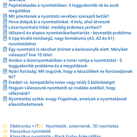
Papírelakadás a nyomtatóban: 5 leggyakoribb ok és azok
megoldása
Mit jelentenek a nyomtató nevében szereplő betűk?
Hova dobjuk ki a nyomtatónkat: 4 hely, ahol átveszik
Lézernyomtató hibái: meddig érdemes javítani?
Időszerű és alapos nyomtatókarbantartás - kevesebb probléma
6 tipp kiváló minőségű, nagy formátumú (A3, A2 és A1)
nyomtatáshoz
Egy nyomtató is okozhat örömet a karácsonyfa alatt. Melyiket
válassza? Íme 10 ötlet.
Amikor a lézernyomtatóban a toner rontja a nyomtatást - 5
leggyakoribb probléma és a megoldásuk
Nyári forróság: Mit tegyünk, hogy a készülékek ne forrósodjanak
fel?
Eredeti vs. kompatibilis toner vagy találj 5 különbséget
Hogyan válasszunk nyomtatót az irodába anélkül, hogy
ráfáznánk?
Nyomtatási szótár avagy Fogalmak, amelyek a nyomtatásnál
elkerülhetetlenek
Elektronika + IT
Nyomtatók, szkennerek, 3D nyomtatás
Klasszikus nyomtatók
Klasszikus nyomtatók - Black Friday Árleszállítás