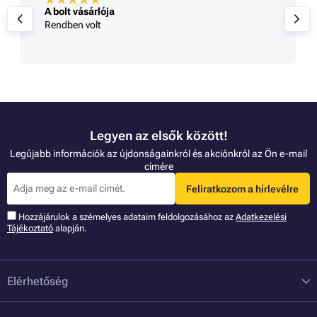
sárlója
Éva
volt
Gyors, rugalma
Legyen az elsők között!
Legújabb információk az újdonságainkról és akciónkról az Ön e-mail
címére
Feliratkozom a hírlevélre
Hozzájárulok a szémelyes adataim feldolgozásához az
Adatkezelési
Tájékoztató
alapján.
Elérhetőség