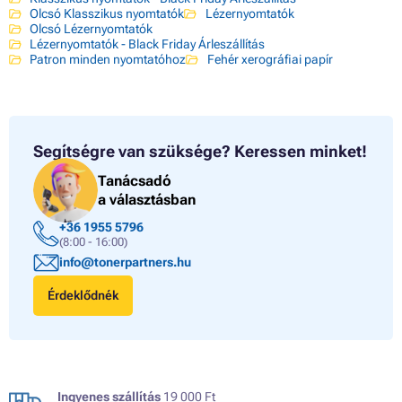
Olcsó Klasszikus nyomtatók
Lézernyomtatók
Olcsó Lézernyomtatók
Lézernyomtatók - Black Friday Árleszállítás
Patron minden nyomtatóhoz
Fehér xerográfiai papír
Segítségre van szüksége?
Keressen minket!
Tanácsadó
a választásban
+36 1955 5796
(8:00 - 16:00)
info@tonerpartners.hu
Érdeklődnék
Ingyenes szállítás
19 000 Ft