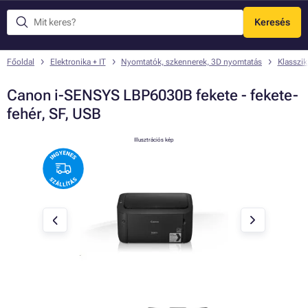
Keresés
Menü
Főoldal
Elektronika + IT
Nyomtatók, szkennerek, 3D nyomtatás
Klasszi
Canon i-SENSYS LBP6030B fekete - fekete-
fehér, SF, USB
Illusztrációs kép