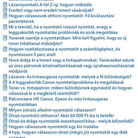
Lézernyomtató A-tól Z-ig: hogyan működik
Eredeti vagy nem eredeti tonert vásároljak?
Hogyan válasszunk otthoni nyomtatót: Fő kiválasztási
paraméterek
Mi a teendő, ha a nyomtató rosszul nyomtat, avagy a
leggyakoribb nyomtatási problémák és azok megoldása
Tonerek cseréje a nyomtatóban: Mire kell figyelni, hogy az új
toner hibátlanul működjön?
Hogyan csatlakoztassa a nyomtatót a számítógéphez, és
nyomtasson 5 perc alatt
Hová dobja ki a tonert vagy a tintapatronokat: Tanácsokat adunk
az üres patronok ártalmatlanításának vagy újrahasznosításának
módjairól
Lézeres- és tintasugaras nyomtatók: melyek a fő különbségek?
A 4 leggyakoribb Canon nyomtatóprobléma és megoldásuk
Toner vs. tintapatron: miben különböznek egymástól és hogyan
válasszuk ki a megfelelő utántöltőt?
Patroncsere HP, Canon, Epson és más tintasugaras
nyomtatókban
Milyen (olcsó) alkalmi nyomtatót válasszon?
Olcsó nyomtató otthonra? Akár 60 000 Ft-ba is belefér
Olcsó és drága nyomtatók összehasonlítása - melyik kifizetődő?
Hogyan válasszunk nyomtatót egy kis irodába
4 tipp, hogyan válasszon olcsó (mégis jó) nyomtatót egy diák
számára