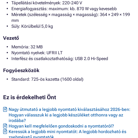
Tápellátási követelmények: 220-240 V
Energiafogyasztás: maximum: kb. 870 W vagy kevesebb
Méretek (szélesség × magasság × magasság): 364 × 249 × 199
mm
Súly: Körülbelül 5,0 kg
Vezető
Memória: 32 MB
Nyomtató nyelvek: UFRII LT
Interfész és csatlakoztathatóság: USB 2.0 Hi-Speed
Fogyóeszközök
Standard: 725-ös kazetta (1600 oldal)
Ez is érdekelheti Önt
Nagy útmutató a legjobb nyomtató kiválasztásához 2026-ben:
Hogyan válasszuk ki a legjobb készüléket otthonra vagy az
irodába?
Hogyan kell megfelelően gondoskodni a nyomtatóról?
Keressük a legjobb mini nyomtatót: A legjobb hordozható és
zsebméretű nyomtatók