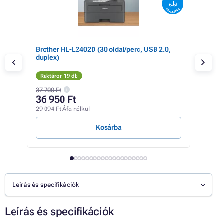
-
Brother HL-L2402D (30 oldal/perc, USB 2.0,
BRO
duplex)
20 
Raktáron 19 db
Rak
37 700 Ft
38 0
36 950 Ft
31
29 094 Ft Áfa nélkül
24 9
Kosárba
Leírás és specifikációk
Leírás és specifikációk