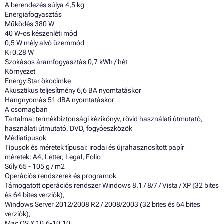
A berendezés súlya 4,5 kg
Energiafogyasztás
Működés 380 W
40 W-os készenléti mód
0,5 W mély alvó üzemmód
Ki 0,28 W
Szokásos áramfogyasztás 0,7 kWh / hét
Környezet
Energy Star ökocímke
Akusztikus teljesítmény 6,6 BA nyomtatáskor
Hangnyomás 51 dBA nyomtatáskor
A csomagban
Tartalma: termékbiztonsági kézikönyv, rövid használati útmutató,
használati útmutató, DVD, fogyóeszközök
Médiatípusok
Típusok és méretek típusai: irodai és újrahasznosított papír
méretek: A4, Letter, Legal, Folio
Súly 65 - 105 g / m2
Operációs rendszerek és programok
Támogatott operációs rendszer Windows 8.1 / 8/7 / Vista / XP (32 bites
és 64 bites verziók),
Windows Server 2012/2008 R2 / 2008/2003 (32 bites és 64 bites
verziók),
Mac OS X 10.6-10.10