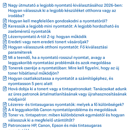
Nagy útmutató a legjobb nyomtató kiválasztásához 2026-ben:
Hogyan válasszuk ki a legjobb készüléket otthonra vagy az
irodába?
Hogyan kell megfelelően gondoskodni a nyomtatóról?
Keressük a legjobb mini nyomtatót: A legjobb hordozható és
zsebméretű nyomtatók
Lézernyomtató A-tól Z-ig: hogyan működik
Eredeti vagy nem eredeti tonert vásároljak?
Hogyan válasszunk otthoni nyomtatót: Fő kiválasztási
paraméterek
Mi a teendő, ha a nyomtató rosszul nyomtat, avagy a
leggyakoribb nyomtatási problémák és azok megoldása
Tonerek cseréje a nyomtatóban: Mire kell figyelni, hogy az új
toner hibátlanul működjön?
Hogyan csatlakoztassa a nyomtatót a számítógéphez, és
nyomtasson 5 perc alatt
Hová dobja ki a tonert vagy a tintapatronokat: Tanácsokat adunk
az üres patronok ártalmatlanításának vagy újrahasznosításának
módjairól
Lézeres- és tintasugaras nyomtatók: melyek a fő különbségek?
A 4 leggyakoribb Canon nyomtatóprobléma és megoldásuk
Toner vs. tintapatron: miben különböznek egymástól és hogyan
válasszuk ki a megfelelő utántöltőt?
Patroncsere HP, Canon, Epson és más tintasugaras