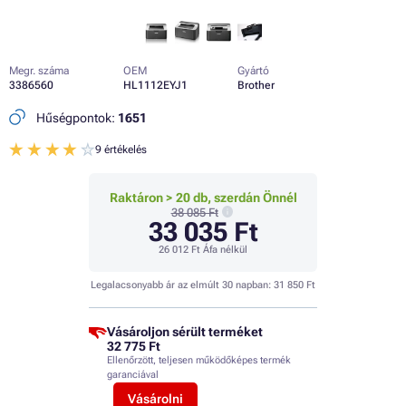
Megr. száma
OEM
Gyártó
3386560
HL1112EYJ1
Brother
Hűségpontok:
1651
9 értékelés
Raktáron > 20 db, szerdán Önnél
38 085 Ft
33 035 Ft
26 012 Ft
Áfa nélkül
Legalacsonyabb ár az elmúlt 30 napban:
31 850 Ft
Vásároljon sérült terméket
32 775 Ft
Ellenőrzött, teljesen működőképes termék
garanciával
Vásárolni