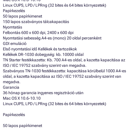
Linux CUPS, LPD / LPRng (32 bites és 64 bites környezetek)
Papírkezelés
50 lapos papírkimenet
150 lapos szabványos tálcakapacitás
Nyomtatás
Felbontás 600 x 600 dpi, 2400 x 600 dpi
Nyomtatási sebesség A4-es (mono) 20 oldal percenként
GDI emuláció
Első nyomtatási idő Kellékek és tartozékok
Kellékek DR-1030 dobegység: kb. 10000 oldal
TN Starter festékkazetta: Kb. 700 A4-es oldal, a kazetta kapacitása az
ISO / IEC 19752 szabvány szerint van megadva.
Szabványos TN-1030 festékkazetta: kapacitása körülbelül 1000 A4-es
oldal, a kazetta kapacitása az ISO / IEC 19752 szabvány szerint van
megadva.
Garancia
36 hónap garancia ingyenes regisztráció után
Mac OS X 10.6-10.10
Linux CUPS, LPD / LPRng (32 bites és 64 bites környezetek)
Papírkezelés
50 lapos papírkimenet