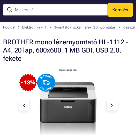
Keresés
Menü
Főoldal
Elektronika + IT
Nyomtatók, szkennerek, 3D nyomtatás
Klasszi
BROTHER mono lézernyomtató HL-1112 -
A4, 20 lap, 600x600, 1 MB GDI, USB 2.0,
fekete
Illusztrációs kép
- 13%