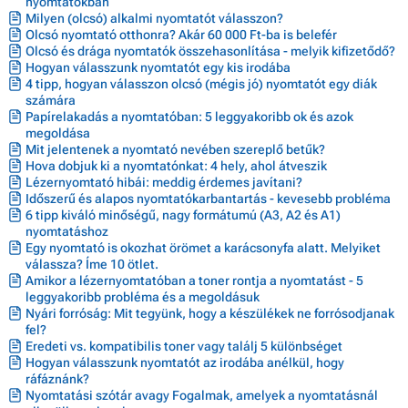
nyomtatókban
Milyen (olcsó) alkalmi nyomtatót válasszon?
Olcsó nyomtató otthonra? Akár 60 000 Ft-ba is belefér
Olcsó és drága nyomtatók összehasonlítása - melyik kifizetődő?
Hogyan válasszunk nyomtatót egy kis irodába
4 tipp, hogyan válasszon olcsó (mégis jó) nyomtatót egy diák
számára
Papírelakadás a nyomtatóban: 5 leggyakoribb ok és azok
megoldása
Mit jelentenek a nyomtató nevében szereplő betűk?
Hova dobjuk ki a nyomtatónkat: 4 hely, ahol átveszik
Lézernyomtató hibái: meddig érdemes javítani?
Időszerű és alapos nyomtatókarbantartás - kevesebb probléma
6 tipp kiváló minőségű, nagy formátumú (A3, A2 és A1)
nyomtatáshoz
Egy nyomtató is okozhat örömet a karácsonyfa alatt. Melyiket
válassza? Íme 10 ötlet.
Amikor a lézernyomtatóban a toner rontja a nyomtatást - 5
leggyakoribb probléma és a megoldásuk
Nyári forróság: Mit tegyünk, hogy a készülékek ne forrósodjanak
fel?
Eredeti vs. kompatibilis toner vagy találj 5 különbséget
Hogyan válasszunk nyomtatót az irodába anélkül, hogy
ráfáznánk?
Nyomtatási szótár avagy Fogalmak, amelyek a nyomtatásnál