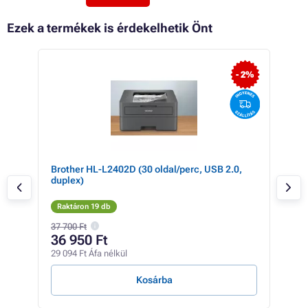
Ezek a termékek is érdekelhetik Önt
 28%
- 2%
rc,
Brother HL-L2402D (30 oldal/perc, USB 2.0,
BRO
duplex)
20 
Raktáron 19 db
Rak
37 700 Ft
38 0
36 950 Ft
31
29 094 Ft Áfa nélkül
24 9
Kosárba