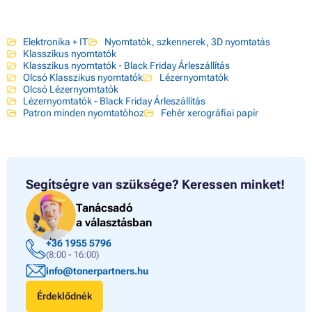
Elektronika + IT
Nyomtatók, szkennerek, 3D nyomtatás
Klasszikus nyomtatók
Klasszikus nyomtatók - Black Friday Árleszállítás
Olcsó Klasszikus nyomtatók
Lézernyomtatók
Olcsó Lézernyomtatók
Lézernyomtatók - Black Friday Árleszállítás
Patron minden nyomtatóhoz
Fehér xerográfiai papír
Segítségre van szüksége?
Keressen minket!
Tanácsadó
a választásban
+36 1955 5796
(8:00 - 16:00)
info@tonerpartners.hu
Érdeklődnék