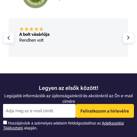
A bolt vásárlója
Rendben volt
Legyen az elsők között!
Legújabb információk az újdonságainkról és akciónkról az Ön e-mail
címére
Feliratkozom a hírlevélre
Hozzájárulok a szémelyes adataim feldolgozásához az
Adatkezelési
Tájékoztató
alapján.