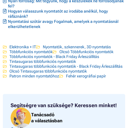
Nyári forróság: Mit tegyünk, hogy a készülékek ne forrósodjanak
fel?
Hogyan válasszunk nyomtatót az irodába anélkül, hogy
ráfáznánk?
Nyomtatási szótár avagy Fogalmak, amelyek a nyomtatásnál
elkerülhetetlenek
Elektronika + IT
Nyomtatók, szkennerek, 3D nyomtatás
Többfunkciós nyomtatók
Olcsó Többfunkciós nyomtatók
Többfunkciós nyomtatók - Black Friday Árleszállítás
Tintasugaras többfunkciós nyomtatók
Tintasugaras többfunkciós nyomtatók - Black Friday Árleszállítás
Olcsó Tintasugaras többfunkciós nyomtatók
Patron minden nyomtatóhoz
Fehér xerográfiai papír
Segítségre van szüksége?
Keressen minket!
Tanácsadó
a választásban