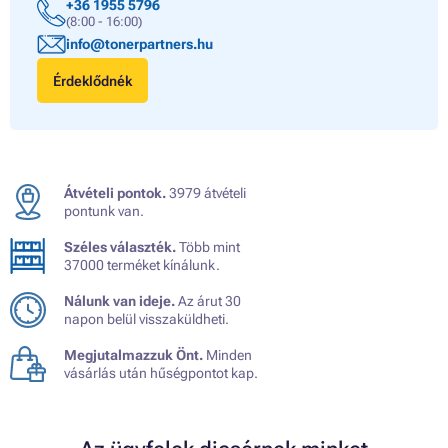
+36 1955 5796
(8:00 - 16:00)
info@tonerpartners.hu
Érdeklődnék
Átvételi pontok.
3979 átvételi
pontunk van.
Széles választék.
Több mint
37000 terméket kínálunk.
Nálunk van ideje.
Az árut 30
napon belül visszaküldheti.
Megjutalmazzuk Önt.
Minden
vásárlás után hűségpontot kap.