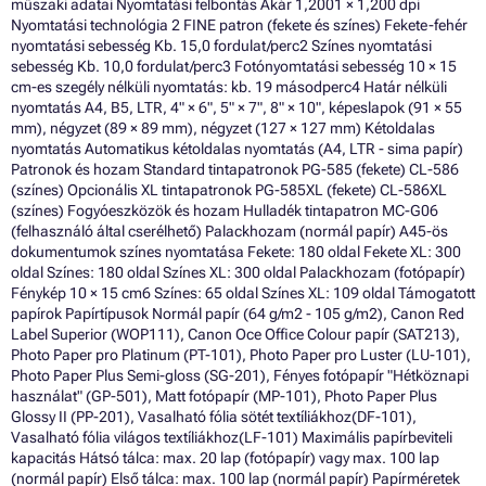
műszaki adatai Nyomtatási felbontás Akár 1,2001 × 1,200 dpi
Nyomtatási technológia 2 FINE patron (fekete és színes) Fekete-fehér
nyomtatási sebesség Kb. 15,0 fordulat/perc2 Színes nyomtatási
sebesség Kb. 10,0 fordulat/perc3 Fotónyomtatási sebesség 10 × 15
cm-es szegély nélküli nyomtatás: kb. 19 másodperc4 Határ nélküli
nyomtatás A4, B5, LTR, 4" × 6", 5" × 7", 8" × 10", képeslapok (91 × 55
mm), négyzet (89 × 89 mm), négyzet (127 × 127 mm) Kétoldalas
nyomtatás Automatikus kétoldalas nyomtatás (A4, LTR - sima papír)
Patronok és hozam Standard tintapatronok PG-585 (fekete) CL-586
(színes) Opcionális XL tintapatronok PG-585XL (fekete) CL-586XL
(színes) Fogyóeszközök és hozam Hulladék tintapatron MC-G06
(felhasználó által cserélhető) Palackhozam (normál papír) A45-ös
dokumentumok színes nyomtatása Fekete: 180 oldal Fekete XL: 300
oldal Színes: 180 oldal Színes XL: 300 oldal Palackhozam (fotópapír)
Fénykép 10 × 15 cm6 Színes: 65 oldal Színes XL: 109 oldal Támogatott
papírok Papírtípusok Normál papír (64 g/m2 - 105 g/m2), Canon Red
Label Superior (WOP111), Canon Oce Office Colour papír (SAT213),
Photo Paper pro Platinum (PT-101), Photo Paper pro Luster (LU-101),
Photo Paper Plus Semi-gloss (SG-201), Fényes fotópapír "Hétköznapi
használat" (GP-501), Matt fotópapír (MP-101), Photo Paper Plus
Glossy II (PP-201), Vasalható fólia sötét textíliákhoz(DF-101),
Vasalható fólia világos textíliákhoz(LF-101) Maximális papírbeviteli
kapacitás Hátsó tálca: max. 20 lap (fotópapír) vagy max. 100 lap
(normál papír) Első tálca: max. 100 lap (normál papír) Papírméretek