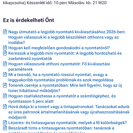
kikapcsolva) Készenléti idő: 10 perc Másolás: kb. 21 W20
Ez is érdekelheti Önt
Nagy útmutató a legjobb nyomtató kiválasztásához 2026-ben:
Hogyan válasszuk ki a legjobb készüléket otthonra vagy az
irodába?
Hogyan kell megfelelően gondoskodni a nyomtatóról?
Keressük a legjobb mini nyomtatót: A legjobb hordozható és
zsebméretű nyomtatók
Hogyan válasszunk otthoni nyomtatót: Fő kiválasztási
paraméterek
Mi a teendő, ha a nyomtató rosszul nyomtat, avagy a
leggyakoribb nyomtatási problémák és azok megoldása
Tonerek cseréje a nyomtatóban: Mire kell figyelni, hogy az új
toner hibátlanul működjön?
Hogyan csatlakoztassa a nyomtatót a számítógéphez, és
nyomtasson 5 perc alatt
Hová dobja ki a tonert vagy a tintapatronokat: Tanácsokat adunk
az üres patronok ártalmatlanításának vagy újrahasznosításának
módjairól
Lézeres- és tintasugaras nyomtatók: melyek a fő különbségek?
Beszáradt tinta a tintasugaras nyomtatóban: tanácsok a