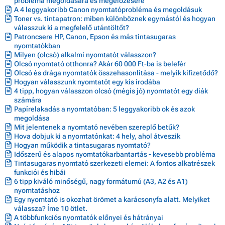
probléma megoldására és megelőzésére
A 4 leggyakoribb Canon nyomtatóprobléma és megoldásuk
Toner vs. tintapatron: miben különböznek egymástól és hogyan
válasszuk ki a megfelelő utántöltőt?
Patroncsere HP, Canon, Epson és más tintasugaras
nyomtatókban
Milyen (olcsó) alkalmi nyomtatót válasszon?
Olcsó nyomtató otthonra? Akár 60 000 Ft-ba is belefér
Olcsó és drága nyomtatók összehasonlítása - melyik kifizetődő?
Hogyan válasszunk nyomtatót egy kis irodába
4 tipp, hogyan válasszon olcsó (mégis jó) nyomtatót egy diák
számára
Papírelakadás a nyomtatóban: 5 leggyakoribb ok és azok
megoldása
Mit jelentenek a nyomtató nevében szereplő betűk?
Hova dobjuk ki a nyomtatónkat: 4 hely, ahol átveszik
Hogyan működik a tintasugaras nyomtató?
Időszerű és alapos nyomtatókarbantartás - kevesebb probléma
Tintasugaras nyomtató szerkezeti elemei: A fontos alkatrészek
funkciói és hibái
6 tipp kiváló minőségű, nagy formátumú (A3, A2 és A1)
nyomtatáshoz
Egy nyomtató is okozhat örömet a karácsonyfa alatt. Melyiket
válassza? Íme 10 ötlet.
A többfunkciós nyomtatók előnyei és hátrányai