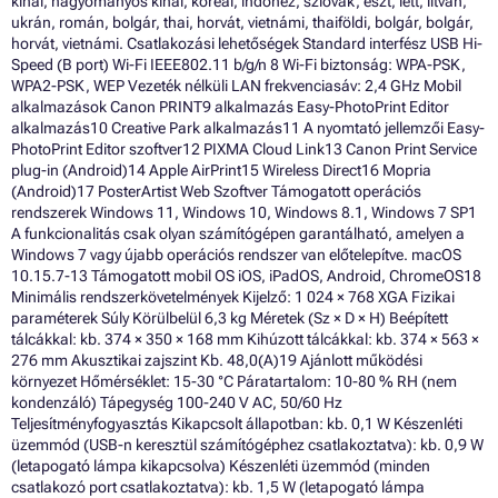
kínai, hagyományos kínai, koreai, indonéz, szlovák, észt, lett, litván,
ukrán, román, bolgár, thai, horvát, vietnámi, thaiföldi, bolgár, bolgár,
horvát, vietnámi. Csatlakozási lehetőségek Standard interfész USB Hi-
Speed (B port) Wi-Fi IEEE802.11 b/g/n 8 Wi-Fi biztonság: WPA-PSK,
WPA2-PSK, WEP Vezeték nélküli LAN frekvenciasáv: 2,4 GHz Mobil
alkalmazások Canon PRINT9 alkalmazás Easy-PhotoPrint Editor
alkalmazás10 Creative Park alkalmazás11 A nyomtató jellemzői Easy-
PhotoPrint Editor szoftver12 PIXMA Cloud Link13 Canon Print Service
plug-in (Android)14 Apple AirPrint15 Wireless Direct16 Mopria
(Android)17 PosterArtist Web Szoftver Támogatott operációs
rendszerek Windows 11, Windows 10, Windows 8.1, Windows 7 SP1
A funkcionalitás csak olyan számítógépen garantálható, amelyen a
Windows 7 vagy újabb operációs rendszer van előtelepítve. macOS
10.15.7-13 Támogatott mobil OS iOS, iPadOS, Android, ChromeOS18
Minimális rendszerkövetelmények Kijelző: 1 024 × 768 XGA Fizikai
paraméterek Súly Körülbelül 6,3 kg Méretek (Sz × D × H) Beépített
tálcákkal: kb. 374 × 350 × 168 mm Kihúzott tálcákkal: kb. 374 × 563 ×
276 mm Akusztikai zajszint Kb. 48,0(A)19 Ajánlott működési
környezet Hőmérséklet: 15-30 °C Páratartalom: 10-80 % RH (nem
kondenzáló) Tápegység 100-240 V AC, 50/60 Hz
Teljesítményfogyasztás Kikapcsolt állapotban: kb. 0,1 W Készenléti
üzemmód (USB-n keresztül számítógéphez csatlakoztatva): kb. 0,9 W
(letapogató lámpa kikapcsolva) Készenléti üzemmód (minden
csatlakozó port csatlakoztatva): kb. 1,5 W (letapogató lámpa