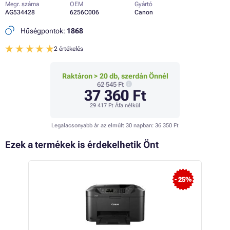
Megr. száma
OEM
Gyártó
AG534428
6256C006
Canon
Hűségpontok:
1868
2 értékelés
Raktáron > 20 db, szerdán Önnél
62 545 Ft
37 360 Ft
29 417 Ft
Áfa nélkül
Legalacsonyabb ár az elmúlt 30 napban:
36 350 Ft
Ezek a termékek is érdekelhetik Önt
- 25%