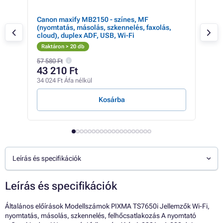
ós
Canon maxify MB2150 - színes, MF
Can
z
(nyomtatás, másolás, szkennelés, faxolás,
(újr
cloud), duplex ADF, USB, Wi-Fi
más
Raktáron > 20 db
Rak
57 580 Ft
92 1
43 210 Ft
91
34 024 Ft Áfa nélkül
72 1
Kosárba
Leírás és specifikációk
Leírás és specifikációk
Általános előírások Modellszámok PIXMA TS7650i Jellemzők Wi-Fi,
nyomtatás, másolás, szkennelés, felhőcsatlakozás A nyomtató