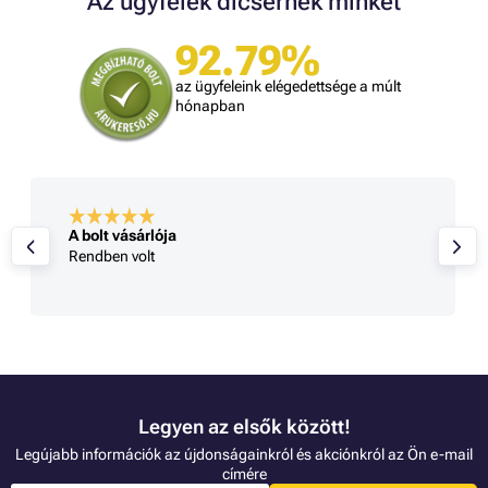
Az ügyfelek dicsérnek minket
92.79%
az ügyfeleink elégedettsége a múlt
hónapban
A bolt vásárlója
Rendben volt
Legyen az elsők között!
Legújabb információk az újdonságainkról és akciónkról az Ön e-mail
címére