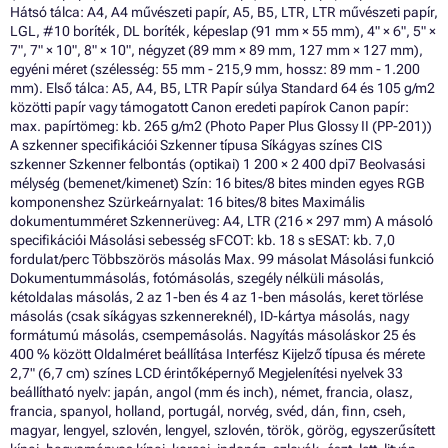
Hátsó tálca: A4, A4 művészeti papír, A5, B5, LTR, LTR művészeti papír,
LGL, #10 boríték, DL boríték, képeslap (91 mm × 55 mm), 4" × 6", 5" ×
7", 7" × 10", 8" × 10", négyzet (89 mm × 89 mm, 127 mm × 127 mm),
egyéni méret (szélesség: 55 mm - 215,9 mm, hossz: 89 mm - 1.200
mm). Első tálca: A5, A4, B5, LTR Papír súlya Standard 64 és 105 g/m2
közötti papír vagy támogatott Canon eredeti papírok Canon papír:
max. papírtömeg: kb. 265 g/m2 (Photo Paper Plus Glossy II (PP-201))
A szkenner specifikációi Szkenner típusa Síkágyas színes CIS
szkenner Szkenner felbontás (optikai) 1 200 × 2 400 dpi7 Beolvasási
mélység (bemenet/kimenet) Szín: 16 bites/8 bites minden egyes RGB
komponenshez Szürkeárnyalat: 16 bites/8 bites Maximális
dokumentumméret Szkennerüveg: A4, LTR (216 × 297 mm) A másoló
specifikációi Másolási sebesség sFCOT: kb. 18 s sESAT: kb. 7,0
fordulat/perc Többszörös másolás Max. 99 másolat Másolási funkció
Dokumentummásolás, fotómásolás, szegély nélküli másolás,
kétoldalas másolás, 2 az 1-ben és 4 az 1-ben másolás, keret törlése
másolás (csak síkágyas szkennereknél), ID-kártya másolás, nagy
formátumú másolás, csempemásolás. Nagyítás másoláskor 25 és
400 % között Oldalméret beállítása Interfész Kijelző típusa és mérete
2,7" (6,7 cm) színes LCD érintőképernyő Megjelenítési nyelvek 33
beállítható nyelv: japán, angol (mm és inch), német, francia, olasz,
francia, spanyol, holland, portugál, norvég, svéd, dán, finn, cseh,
magyar, lengyel, szlovén, lengyel, szlovén, török, görög, egyszerűsített