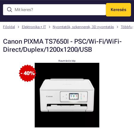
Keresés
Menü
Főoldal
Elektronika + IT
Nyomtatók, szkennerek, 3D nyomtatás
Többfun
Canon PIXMA TS7650I - PSC/Wi-Fi/WiFi-
Direct/Duplex/1200x1200/USB
Illusztrációs kép
- 40%