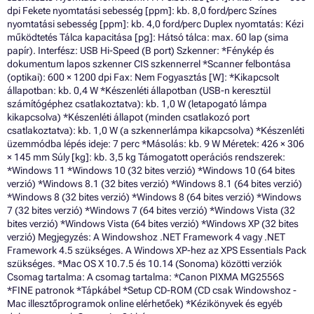
dpi Fekete nyomtatási sebesség [ppm]: kb. 8,0 ford/perc Színes
nyomtatási sebesség [ppm]: kb. 4,0 ford/perc Duplex nyomtatás: Kézi
működtetés Tálca kapacitása [pg]: Hátsó tálca: max. 60 lap (sima
papír). Interfész: USB Hi-Speed (B port) Szkenner: *Fénykép és
dokumentum lapos szkenner CIS szkennerrel *Scanner felbontása
(optikai): 600 × 1200 dpi Fax: Nem Fogyasztás [W]: *Kikapcsolt
állapotban: kb. 0,4 W *Készenléti állapotban (USB-n keresztül
számítógéphez csatlakoztatva): kb. 1,0 W (letapogató lámpa
kikapcsolva) *Készenléti állapot (minden csatlakozó port
csatlakoztatva): kb. 1,0 W (a szkennerlámpa kikapcsolva) *Készenléti
üzemmódba lépés ideje: 7 perc *Másolás: kb. 9 W Méretek: 426 × 306
× 145 mm Súly [kg]: kb. 3,5 kg Támogatott operációs rendszerek:
*Windows 11 *Windows 10 (32 bites verzió) *Windows 10 (64 bites
verzió) *Windows 8.1 (32 bites verzió) *Windows 8.1 (64 bites verzió)
*Windows 8 (32 bites verzió) *Windows 8 (64 bites verzió) *Windows
7 (32 bites verzió) *Windows 7 (64 bites verzió) *Windows Vista (32
bites verzió) *Windows Vista (64 bites verzió) *Windows XP (32 bites
verzió) Megjegyzés: A Windowshoz .NET Framework 4 vagy .NET
Framework 4.5 szükséges. A Windows XP-hez az XPS Essentials Pack
szükséges. *Mac OS X 10.7.5 és 10.14 (Sonoma) közötti verziók
Csomag tartalma: A csomag tartalma: *Canon PIXMA MG2556S
*FINE patronok *Tápkábel *Setup CD-ROM (CD csak Windowshoz -
Mac illesztőprogramok online elérhetőek) *Kézikönyvek és egyéb