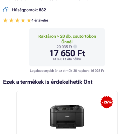
Hűségpontok:
882
4 értékelés
Raktáron > 20 db, csütörtökön
Önnél
20 035 Ft
17 650 Ft
13 898 Ft
Áfa nélkül
Legalacsonyabb ár az elmúlt 30 napban:
16 025 Ft
Ezek a termékek is érdekelhetik Önt
 15%
- 26%