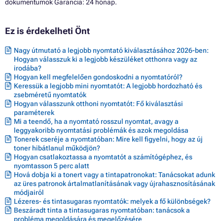
dokumentumok Garancia: 24 hónap.
Ez is érdekelheti Önt
Nagy útmutató a legjobb nyomtató kiválasztásához 2026-ben:
Hogyan válasszuk ki a legjobb készüléket otthonra vagy az
irodába?
Hogyan kell megfelelően gondoskodni a nyomtatóról?
Keressük a legjobb mini nyomtatót: A legjobb hordozható és
zsebméretű nyomtatók
Hogyan válasszunk otthoni nyomtatót: Fő kiválasztási
paraméterek
Mi a teendő, ha a nyomtató rosszul nyomtat, avagy a
leggyakoribb nyomtatási problémák és azok megoldása
Tonerek cseréje a nyomtatóban: Mire kell figyelni, hogy az új
toner hibátlanul működjön?
Hogyan csatlakoztassa a nyomtatót a számítógéphez, és
nyomtasson 5 perc alatt
Hová dobja ki a tonert vagy a tintapatronokat: Tanácsokat adunk
az üres patronok ártalmatlanításának vagy újrahasznosításának
módjairól
Lézeres- és tintasugaras nyomtatók: melyek a fő különbségek?
Beszáradt tinta a tintasugaras nyomtatóban: tanácsok a
probléma megoldására és megelőzésére