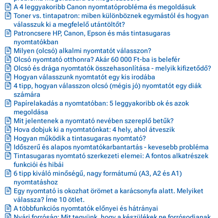
A 4 leggyakoribb Canon nyomtatóprobléma és megoldásuk
Toner vs. tintapatron: miben különböznek egymástól és hogyan
válasszuk ki a megfelelő utántöltőt?
Patroncsere HP, Canon, Epson és más tintasugaras
nyomtatókban
Milyen (olcsó) alkalmi nyomtatót válasszon?
Olcsó nyomtató otthonra? Akár 60 000 Ft-ba is belefér
Olcsó és drága nyomtatók összehasonlítása - melyik kifizetődő?
Hogyan válasszunk nyomtatót egy kis irodába
4 tipp, hogyan válasszon olcsó (mégis jó) nyomtatót egy diák
számára
Papírelakadás a nyomtatóban: 5 leggyakoribb ok és azok
megoldása
Mit jelentenek a nyomtató nevében szereplő betűk?
Hova dobjuk ki a nyomtatónkat: 4 hely, ahol átveszik
Hogyan működik a tintasugaras nyomtató?
Időszerű és alapos nyomtatókarbantartás - kevesebb probléma
Tintasugaras nyomtató szerkezeti elemei: A fontos alkatrészek
funkciói és hibái
6 tipp kiváló minőségű, nagy formátumú (A3, A2 és A1)
nyomtatáshoz
Egy nyomtató is okozhat örömet a karácsonyfa alatt. Melyiket
válassza? Íme 10 ötlet.
A többfunkciós nyomtatók előnyei és hátrányai
Nyári forróság: Mit tegyünk, hogy a készülékek ne forrósodjanak