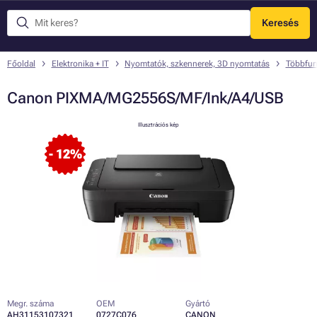
Keresés
Menü
Főoldal
Elektronika + IT
Nyomtatók, szkennerek, 3D nyomtatás
Többfun
Canon PIXMA/MG2556S/MF/Ink/A4/USB
Illusztrációs kép
- 12%
Megr. száma
OEM
Gyártó
AH31153107321
0727C076
CANON