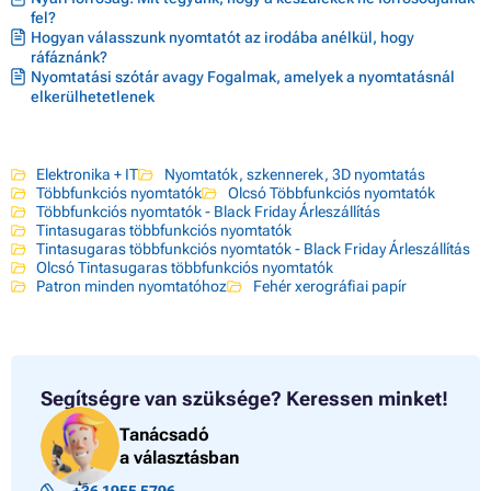
fel?
Hogyan válasszunk nyomtatót az irodába anélkül, hogy
ráfáznánk?
Nyomtatási szótár avagy Fogalmak, amelyek a nyomtatásnál
elkerülhetetlenek
Elektronika + IT
Nyomtatók, szkennerek, 3D nyomtatás
Többfunkciós nyomtatók
Olcsó Többfunkciós nyomtatók
Többfunkciós nyomtatók - Black Friday Árleszállítás
Tintasugaras többfunkciós nyomtatók
Tintasugaras többfunkciós nyomtatók - Black Friday Árleszállítás
Olcsó Tintasugaras többfunkciós nyomtatók
Patron minden nyomtatóhoz
Fehér xerográfiai papír
Segítségre van szüksége?
Keressen minket!
Tanácsadó
a választásban
+36 1955 5796