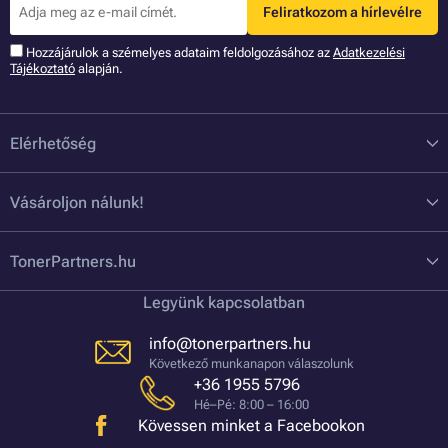
Feliratkozom a hírlevélre
Hozzájárulok a szémelyes adataim feldolgozásához az
Adatkezelési
Tájékoztató
alapján.
Elérhetőség
Vásároljon nálunk!
TonerPartners.hu
Legyünk kapcsolatban
info@tonerpartners.hu
Következő munkanapon válaszolunk
+36 1955 5796
Hé–Pé: 8:00 – 16:00
Kövessen minket a Facebookon