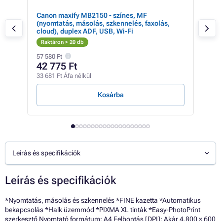
c,
Canon maxify MB2150 - színes, MF
Can
s)
(nyomtatás, másolás, szkennelés, faxolás,
(újr
cloud), duplex ADF, USB, Wi-Fi
más
Raktáron > 20 db
Rak
57 580 Ft
92 6
42 775 Ft
92
33 681 Ft Áfa nélkül
72 7
Kosárba
Leírás és specifikációk
Leírás és specifikációk
*Nyomtatás, másolás és szkennelés *FINE kazetta *Automatikus
bekapcsolás *Halk üzemmód *PIXMA XL tinták *Easy-PhotoPrint
szerkesztő Nyomtató formátum: A4 Felbontás [DPI]: Akár 4.800 × 600