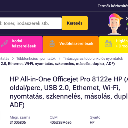
Termék kézbesíté
Keresés
H
Irodai
Higién
Védőfelszerelések
felszerelések
+ Drog
mtatás
Többfunkciós nyomtatók
Tintasugaras többfunkciós nyomtatók
B 2.0, Ethernet, Wi-Fi, nyomtatás, szkennelés, másolás, duplex, ADF)
HP All-in-One Officejet Pro 8122e HP (
oldal/perc, USB 2.0, Ethernet, Wi-Fi,
nyomtatás, szkennelés, másolás, dupl
ADF)
Megr. száma
OEM
Gyártó
31005806
405U3B#686
HP