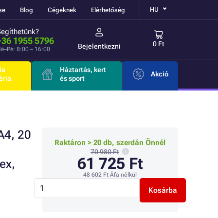
HU
se
Blog
Cégeknek
Elérhetőség
Segíthetünk?
+36 1955 5796
0 Ft
Bejelentkezni
é–Pé: 8:00 – 16:00
ia
Háztartás, kert
Akció
éria
és sport
A4, 20
Raktáron > 20 db, szerdán Önnél
70 980 Ft
61 725 Ft
ex,
48 602 Ft
Áfa nélkül
Kosárba