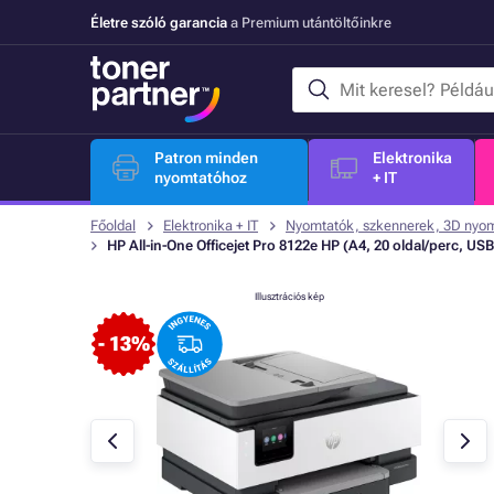
Életre szóló garancia
a Premium utántöltőinkre
Patron minden
Elektronika
nyomtatóhoz
+ IT
Főoldal
Elektronika + IT
Nyomtatók, szkennerek, 3D nyo
HP All-in-One Officejet Pro 8122e HP (A4, 20 oldal/perc, US
Illusztrációs kép
- 13%