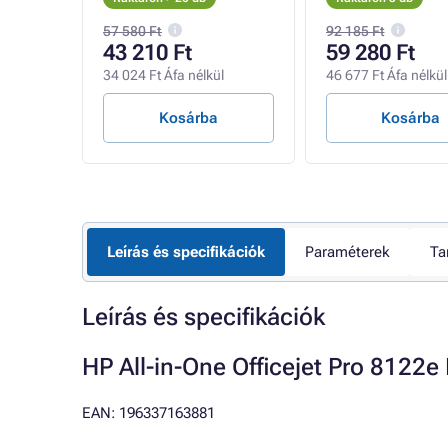
ple
ADF, USB, Wi-Fi
(nyomtatás, máso
Cloud
szkennelés), USB,
57 580 Ft
92 185 Ft
- A4/11min.
43 210 Ft
59 280 Ft
l
34 024 Ft Áfa nélkül
46 677 Ft Áfa nélkül
Kosárba
Kosárba
Leírás és specifikációk
Paraméterek
Ta
Leírás és specifikációk
HP All-in-One Officejet Pro 8122e
EAN: 196337163881