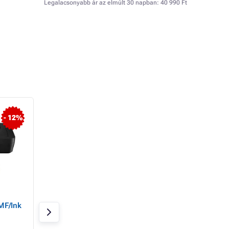
Legalacsonyabb ár az elmúlt 30 napban:
40 990 Ft
- 12%
- 13%
Canon PIXMA TS8750
Canon PIXMA nyo
MF/Ink
fehér G3470 WHIT
(újratölthető
tintapatronok) - M
Raktáron > 20 db
Raktáron 20 db