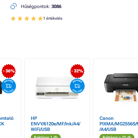
Hűségpontok:
3086
1 értékelés
- 36%
- 32%
omtató
HP
Canon
CK
ENVY/6120e/MF/Ink/A4/
PIXMA/MG2556S/
WiFi/USB
/A4/USB
MF
Raktáron 1 db
Raktáron > 20 db