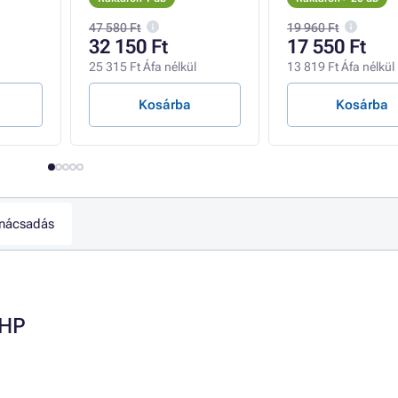
lás,
 Wi-Fi
47 580 Ft
19 960 Ft
32 150 Ft
17 550 Ft
25 315 Ft Áfa nélkül
13 819 Ft Áfa nélkül
Kosárba
Kosárba
nácsadás
 HP