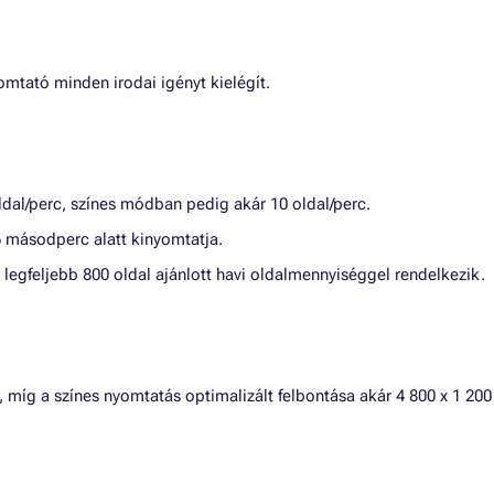
omtató minden irodai igényt kielégít.
dal/perc, színes módban pedig akár 10 oldal/perc.
 másodperc alatt kinyomtatja.
 legfeljebb 800 oldal ajánlott havi oldalmennyiséggel rendelkezik.
, míg a színes nyomtatás optimalizált felbontása akár 4 800 x 1 200