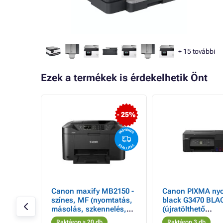
+
15
további
Ezek a termékek is érdekelhetik Önt
- 25%
e
Canon maxify MB2150 -
Canon PIXMA ny
színes, MF (nyomtatás,
black G3470 BLA
, 20
másolás, szkennelés,
(újratölthető
fi, 128
faxolás, cloud), duplex
tintapatronok) - 
Raktáron > 20 db
Raktáron 3 db