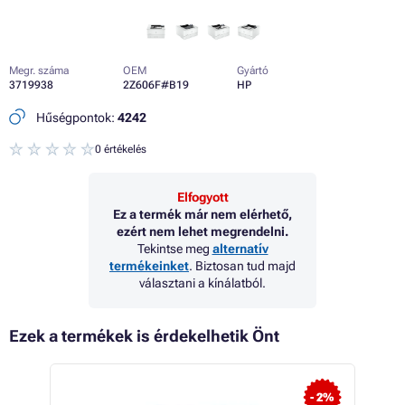
Megr. száma
OEM
Gyártó
3719938
2Z606F#B19
HP
Hűségpontok:
4242
0 értékelés
Elfogyott
Ez a termék már nem elérhető,
ezért nem lehet megrendelni.
Tekintse meg
alternatív
termékeinket
. Biztosan tud majd
választani a kínálatból.
Ezek a termékek is érdekelhetik Önt
- 7%
- 2%