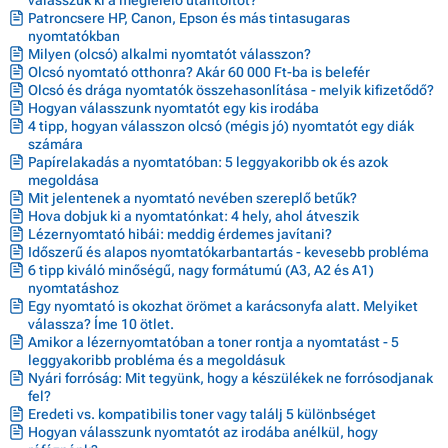
Patroncsere HP, Canon, Epson és más tintasugaras
nyomtatókban
Milyen (olcsó) alkalmi nyomtatót válasszon?
Olcsó nyomtató otthonra? Akár 60 000 Ft-ba is belefér
Olcsó és drága nyomtatók összehasonlítása - melyik kifizetődő?
Hogyan válasszunk nyomtatót egy kis irodába
4 tipp, hogyan válasszon olcsó (mégis jó) nyomtatót egy diák
számára
Papírelakadás a nyomtatóban: 5 leggyakoribb ok és azok
megoldása
Mit jelentenek a nyomtató nevében szereplő betűk?
Hova dobjuk ki a nyomtatónkat: 4 hely, ahol átveszik
Lézernyomtató hibái: meddig érdemes javítani?
Időszerű és alapos nyomtatókarbantartás - kevesebb probléma
6 tipp kiváló minőségű, nagy formátumú (A3, A2 és A1)
nyomtatáshoz
Egy nyomtató is okozhat örömet a karácsonyfa alatt. Melyiket
válassza? Íme 10 ötlet.
Amikor a lézernyomtatóban a toner rontja a nyomtatást - 5
leggyakoribb probléma és a megoldásuk
Nyári forróság: Mit tegyünk, hogy a készülékek ne forrósodjanak
fel?
Eredeti vs. kompatibilis toner vagy találj 5 különbséget
Hogyan válasszunk nyomtatót az irodába anélkül, hogy