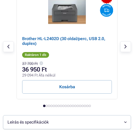
Brother HL-L2402D (30 oldal/perc, USB 2.0,
BRO
duplex)
20 
Raktáron 1 db
Rak
37 700 Ft
38 0
36 950 Ft
31
29 094 Ft Áfa nélkül
24 9
Kosárba
Leírás és specifikációk