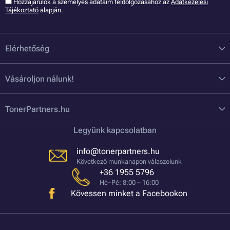
Hozzájárulok a szémelyes adataim feldolgozásához az
Adatkezelési
Tájékoztató
alapján.
Elérhetőség
Vásároljon nálunk!
TonerPartners.hu
Legyünk kapcsolatban
info@tonerpartners.hu
Következő munkanapon válaszolunk
+36 1955 5796
Hé–Pé: 8:00 – 16:00
Kövessen minket a Facebookon