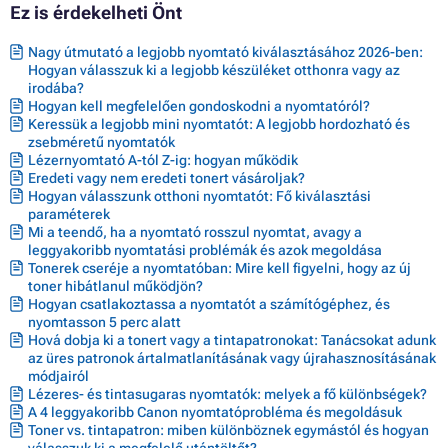
Ez is érdekelheti Önt
Nagy útmutató a legjobb nyomtató kiválasztásához 2026-ben:
Hogyan válasszuk ki a legjobb készüléket otthonra vagy az
irodába?
Hogyan kell megfelelően gondoskodni a nyomtatóról?
Keressük a legjobb mini nyomtatót: A legjobb hordozható és
zsebméretű nyomtatók
Lézernyomtató A-tól Z-ig: hogyan működik
Eredeti vagy nem eredeti tonert vásároljak?
Hogyan válasszunk otthoni nyomtatót: Fő kiválasztási
paraméterek
Mi a teendő, ha a nyomtató rosszul nyomtat, avagy a
leggyakoribb nyomtatási problémák és azok megoldása
Tonerek cseréje a nyomtatóban: Mire kell figyelni, hogy az új
toner hibátlanul működjön?
Hogyan csatlakoztassa a nyomtatót a számítógéphez, és
nyomtasson 5 perc alatt
Hová dobja ki a tonert vagy a tintapatronokat: Tanácsokat adunk
az üres patronok ártalmatlanításának vagy újrahasznosításának
módjairól
Lézeres- és tintasugaras nyomtatók: melyek a fő különbségek?
A 4 leggyakoribb Canon nyomtatóprobléma és megoldásuk
Toner vs. tintapatron: miben különböznek egymástól és hogyan
válasszuk ki a megfelelő utántöltőt?