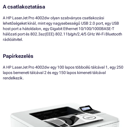
A csatlakoztatása
A HP LaserJet Pro 4002dw olyan szabványos csatlakozási
lehetőségeket kínál, mint egy nagysebességű USB 2.0 port, egy USB
host port a hátoldalon, egy Gigabit Ethernet 10/100/1000BASE-T
hálózati port és 802.3az(EEE) 802.11b/g/n/2,4/5 GHz Wi-Fi Bluetooth
rádióátvitel.
Papírkezelés
A HP LaserJet Pro 4002dw egy 100 lapos többcélú tálcával 1, egy 250
lapos bemeneti tálcával 2 és egy 150 lapos kimeneti tálcával
rendelkezik.