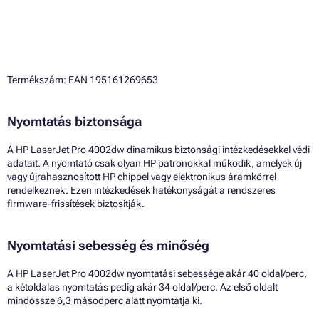
Termékszám: EAN 195161269653
Nyomtatás biztonsága
A HP LaserJet Pro 4002dw dinamikus biztonsági intézkedésekkel védi
adatait. A nyomtató csak olyan HP patronokkal működik, amelyek új
vagy újrahasznosított HP chippel vagy elektronikus áramkörrel
rendelkeznek. Ezen intézkedések hatékonyságát a rendszeres
firmware-frissítések biztosítják.
Nyomtatási sebesség és minőség
A HP LaserJet Pro 4002dw nyomtatási sebessége akár 40 oldal/perc,
a kétoldalas nyomtatás pedig akár 34 oldal/perc. Az első oldalt
mindössze 6,3 másodperc alatt nyomtatja ki.