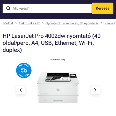
Keresés
Menü
Főoldal
Elektronika + IT
Nyomtatók, szkennerek, 3D nyomtatás
Klasszi
HP LaserJet Pro 4002dw nyomtató (40
oldal/perc, A4, USB, Ethernet, Wi-Fi,
duplex)
Illusztrációs kép