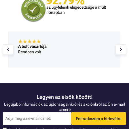
92.79%
az ügyfeleink elégedettsége a múlt
hónapban
A bolt vásárlója
Rendben volt
Legyen az elsők között!
Legújabb információk az újdonságainkról és akciónkról az Ön e-mail
címére
Feliratkozom a hírlevélre