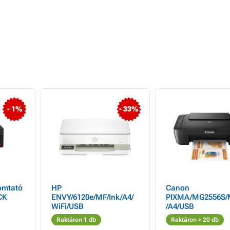
- 1%
- 33%
omtató
HP
Canon
CK
ENVY/6120e/MF/Ink/A4/
PIXMA/MG2556S/
WiFi/USB
/A4/USB
MF
Raktáron 1 db
Raktáron > 20 db
lás,