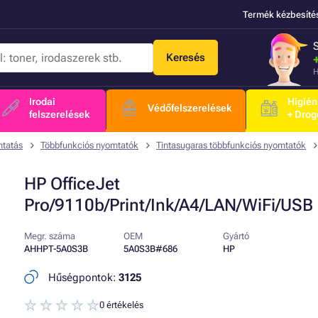
Termék kézbesíté
Keresés
H
Irodai
Higién
Védőfelszerelések
felszerelések
+ Drog
mtatás
Többfunkciós nyomtatók
Tintasugaras többfunkciós nyomtatók
HP OfficeJet
Pro/9110b/Print/Ink/A4/LAN/WiFi/USB
Megr. száma
OEM
Gyártó
AHHPT-5A0S3B
5A0S3B#686
HP
Hűségpontok:
3125
0 értékelés