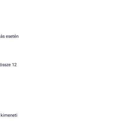
tás esetén
dössze 12
 kimeneti