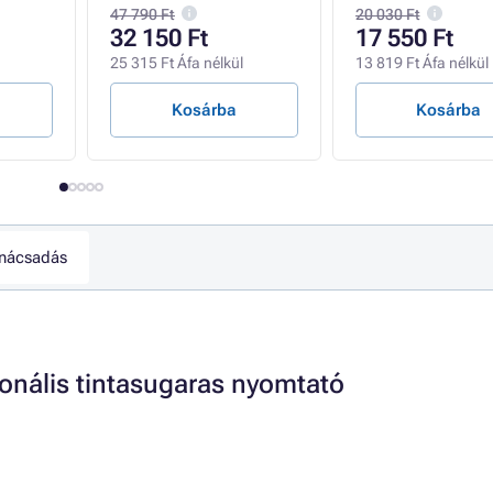
 Wi-Fi
47 790 Ft
20 030 Ft
32 150 Ft
17 550 Ft
25 315 Ft Áfa nélkül
13 819 Ft Áfa nélkül
Kosárba
Kosárba
nácsadás
ionális tintasugaras nyomtató