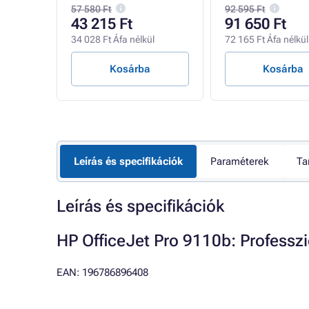
Cloud
szkennelés), USB,
57 580 Ft
92 595 Ft
- A4/11min.
43 215 Ft
91 650 Ft
l
34 028 Ft Áfa nélkül
72 165 Ft Áfa nélkül
Kosárba
Kosárba
Leírás és specifikációk
Paraméterek
Ta
Leírás és specifikációk
HP OfficeJet Pro 9110b: Professz
EAN: 196786896408