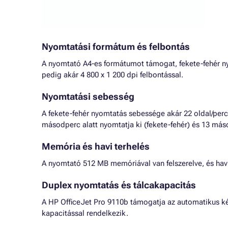
Nyomtatási formátum és felbontás
A nyomtató A4-es formátumot támogat, fekete-fehér ny
pedig akár 4 800 x 1 200 dpi felbontással.
Nyomtatási sebesség
A fekete-fehér nyomtatás sebessége akár 22 oldal/perc
másodperc alatt nyomtatja ki (fekete-fehér) és 13 máso
Memória és havi terhelés
A nyomtató 512 MB memóriával van felszerelve, és havi 
Duplex nyomtatás és tálcakapacitás
A HP OfficeJet Pro 9110b támogatja az automatikus ké
kapacitással rendelkezik.