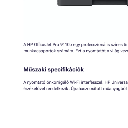
A HP OfficeJet Pro 9110b egy professzionális színes ti
munkacsoportok számára. Ezt a nyomtatót a világ vezet
Műszaki specifikációk
A nyomtató önkorrigáló Wi-Fi interfésszel, HP Universal 
érzékelővel rendelkezik. Újrahasznosított műanyagból 