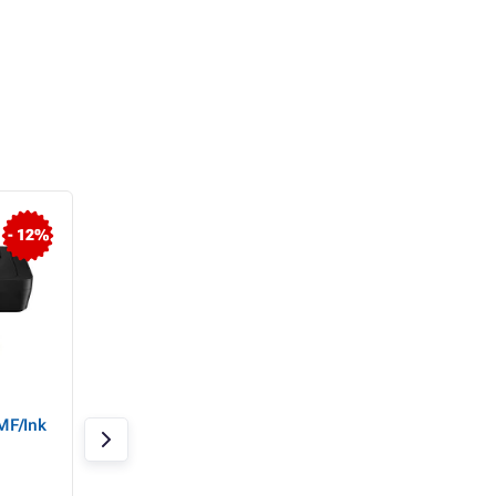
- 12%
- 13%
Canon PIXMA TS8750
Canon PIXMA TS76
MF/Ink
PSC/Wi-Fi/WiFi-
Direct/Duplex/120
/USB
Raktáron > 20 db
Raktáron > 20 db