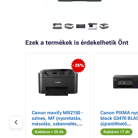
Ezek a termékek is érdekelhetik Önt
- 25%
e
Canon maxify MB2150 -
Canon PIXMA ny
színes, MF (nyomtatás,
black G3470 BLA
, 20
másolás, szkennelés,
(újratölthető
fi, 128
faxolás, cloud), duplex
tintapatronok) - 
Raktáron > 20 db
Raktáron 17 db
ple
ADF, USB, Wi-Fi
(nyomtatás, máso