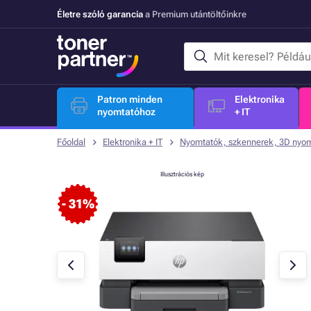
Életre szóló garancia
a Premium utántöltőinkre
Patron minden
Elektronika
nyomtatóhoz
+ IT
Főoldal
Elektronika + IT
Nyomtatók, szkennerek, 3D nyo
Illusztrációs kép
- 31%