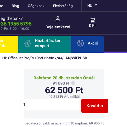
HU
se
Blog
Cégeknek
Elérhetőség
Segíthetünk?
+36 1955 5796
0 Ft
Bejelentkezni
é–Pé: 8:00 – 16:00
ia
Háztartás, kert
Akció
éria
és sport
HP OfficeJet Pro/9110b/Print/Ink/A4/LAN/WiFi/USB
Raktáron 20 db, szerdán Önnél
91 090 Ft
62 500 Ft
49 213 Ft
Áfa nélkül
Kosárba
Legalacsonyabb ár az elmúlt 30 napban:
60 955 Ft